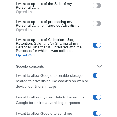
services and may gather and store information including but
I want to opt-out of the Sale of my
Personal Data.
not limited to your visit or usage behaviour. You may click to
Opted In
grant or deny consent to Google and its third-party tags to
Ballando con le stelle 2026,
use your data for below specified purposes in below Google
rivoluzione di Milly Carlucci:
I want to opt-out of processing my
consent section.
tutte le indiscrezioni
Personal Data for Targeted Advertising.
Opted In
I want to opt-out of Collection, Use,
Temptation Island, la
Retention, Sale, and/or Sharing of my
confessione di Perla Vatiero:
Personal Data that Is Unrelated with the
“Non riesco più a guardarlo”
Purposes for which it was collected.
Opted Out
Grazia Kendi soffre per la fine
Google consents
della storia con Mattia Scudieri:
“So cosa ci ha distrutti”
I want to allow Google to enable storage
related to advertising like cookies on web or
device identifiers in apps.
Temptation Island, puntata
speciale a settembre? Lo spoiler
I want to allow my user data to be sent to
di Rosario Monetti
Google for online advertising purposes.
I want to allow Google to send me
Carmen Russo ed Enzo Paolo Turchi nel cast di