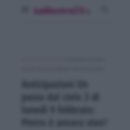
»
»
Home
Serie & Film Tv
Anticipazioni Un passo
dal cielo 3 di lunedì 9 febbraio: Pietro è ancora vivo?
Anticipazioni Un
passo dal cielo 3 di
lunedì 9 febbraio:
Pietro è ancora vivo?