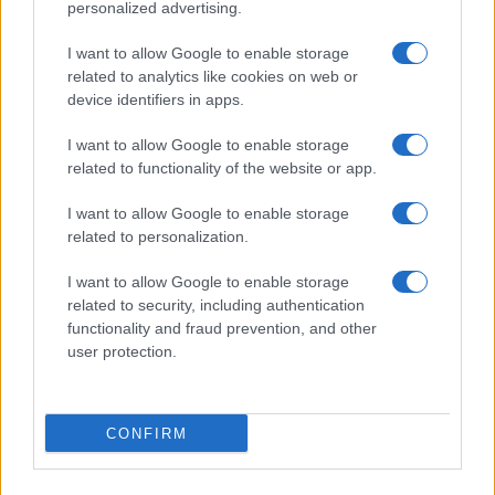
personalized advertising.
Amici? La loro risposta spiazza
Marianna Scarci: “Saranno Famosi? Niente
I want to allow Google to enable storage
cachet. Ecco com’era Maria De Filippi”
related to analytics like cookies on web or
Temptation Island, Soraya Sabetta
device identifiers in apps.
massacrata: “Sono stata minacciata di morte”
I want to allow Google to enable storage
Andrea Dal Corso come sta dopo l’incidente:
related to functionality of the website or app.
“Operazione fatta. Ecco cosa mi aspetta”
Temptation Island torna a settembre su
I want to allow Google to enable storage
Canale 5? Raffaella Mennoia rompe il silenzio
related to personalization.
I want to allow Google to enable storage
related to security, including authentication
functionality and fraud prevention, and other
user protection.
Programmi Tv
Personaggi
Serie Tv
CONFIRM
Soap
Gossip
Musica
Ascolti Tv
The Voice
Chi Siamo