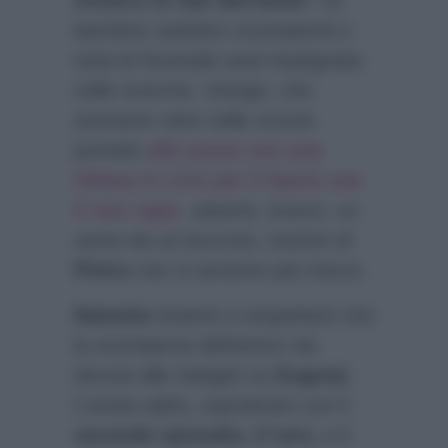
mistero di San Bernardo
. Un
bambino autistico scomparirà e
tutta la forestale sarà impegnata
nelle ricerche. Giorgio, che
avevamo visto nelle scorse
puntate
alle prese con una
Chiara in crisi per il bacio con
il suo capo
, salverà, invece, un
uomo da un burrone, mentre di
Pietro
non si avranno più tracce.
Natasha
inizierà a sospettare che
la scomparsa dell’amico sia
dovuta alle indagini su
Eugenji
.
L’ansia salirà, soprattutto con il
secondo episodio, Il toro,
e il