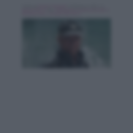
Scritto da
Simona Tranquilli
, il Febbraio 6, 2015 , in
Serie & Film Tv
Tag:
anticipazioni un passo dal cielo 3
,
Breaking news
,
Un passo dal cielo 3