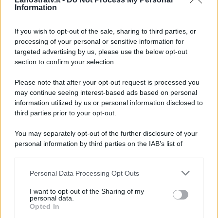
repentinamente? Lo scopriremo
Information
lunedì 9 febbraio alle 21.15 su
Rai 1
.
If you wish to opt-out of the sale, sharing to third parties, or
processing of your personal or sensitive information for
targeted advertising by us, please use the below opt-out
section to confirm your selection.
Please note that after your opt-out request is processed you
may continue seeing interest-based ads based on personal
information utilized by us or personal information disclosed to
third parties prior to your opt-out.
You may separately opt-out of the further disclosure of your
personal information by third parties on the IAB’s list of
downstream participants.
Personal Data Processing Opt Outs
This information may also be disclosed by us to third parties
on the IAB’s List of Downstream Participants that may further
ULTIME NOTIZIE
I want to opt-out of the Sharing of my
disclose it to other third parties.
personal data.
Temptation Island, Danilo diffida
Opted In
Simona Giordano che replica:
Please note that this website/app uses one or more Google
“Ho conservato gli screen”