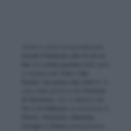
Andrà in onda eccezionalmente
lunedì 9 febbraio alle 21.15 su
Rai 1
la
sesta puntata
della serie
tv targata
Lux Vide
e
Rai
fiction
:
Un passo dal cielo 3
. In
vista della partenza del
Festival
di Sanremo,
che ci allieterà dal
10
al
14 febbraio,
le avventure di
Pietro, Vincenzo, Natasha,
Giorgio e Chiara
anticiperanno