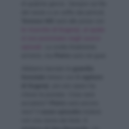
di qualche giorno. Sempre sul filo
del rasoio a un soffio dai pericoli,
Terence Hill
sarà alle prese con
le ricerche di Eugenji, al quale
si era avvicinato negli scorsi
episodi
. La svolta finalmente
arriverà, ma
Pietro
sarà nei guai.
Abbiamo lasciato la
guardia
forestale
lottare con
il rapitore
di Eugenji
, poi uno sparo ha
chiuso la puntata. Cosa sarà
accaduto?
Pietro
sarà ancora
vivo? Il
sesto episodio
inizierà
con una storia dal titolo: i
l