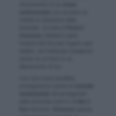
ritrovamento di un
corpo
carbonizzato
con accanto un
coltello in dotazione della
forestale. Si tratta di
Pietro
?
Vincenzo
chiederà subito
l’esame del Dna per fugare ogni
dubbio, nel frattempo indagherà
anche su un furto in un
allevamento di tori.
Con una trama parallela,
proseguiranno anche le
vicende
sentimentali
dei protagonisti
della fortunata serie tv di
Rai 1
.
Eva
ritornerà.
Vincenzo
questa