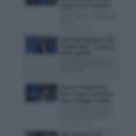
bugiarda con i cantanti”
Tim Battiti Live, la conduttrice ha
rivelato che non è stata del tutto
sincera...
Posted Luglio 8, 2026
Carlo Conti spiazza su Tale
e Quale Show: “Ci sarà un
quarto giudice”
Il cast di Tale e Quale Show verrà
presentato nei prossimi giorni:
l’annuncio del...
Posted Luglio 8, 2026
Francesco Renga viene
fatto scendere dall’aereo
dopo un litigio? (VIDEO)
Il cantante sarebbe stato fatto
scendere dall’aereo dopo pochi
minuti dall’inizio della fase di...
Posted Luglio 7, 2026
J-Ax, retroscena sul