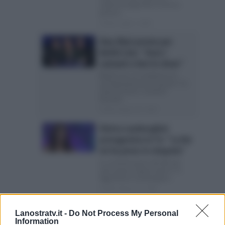
sull’ammiraglia Rai Si torna a
parlare...
Posted Luglio 2, 2026
Ilary Blasi pronta per
Battiti Live: “Sono i
cantanti a fare lo show”
Battiti Live, la conduttrice fa
un’importante precisazione: “Lo
show lo fanno i cantanti”
Giovedì...
Posted Giugno 30, 2026
Elettra Lamborghini
protagonista in Tv: “La Rai
mi ha preso in simpatia”
La cantante grata alla Rai per
tutte queste opportunità in Tv
Oggi Elettra Lamborghini...
Posted Giugno 30, 2026
Terremoto in Rai: salta lo
Lanostratv.it -
Do Not Process My Personal
show evento di Achille
Information