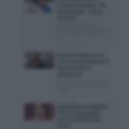
Festival di Sanremo: “Ho
bestemmiato”. La pace
con Fedez
J-Ax parla della rottura con
Fedez: “Avevamo vedute diverse”
Cos’è successo veramente a J-
Ax...
Posted Luglio 7, 2026
Michelle Hunziker torna
con la seconda edizione di
Super Karaoke: le
anticipazioni
Gli ascolti di Super Karaoke nel
dettaglio Il mese scorso è andato
in onda...
Posted Luglio 7, 2026
Emma Marrone ribadisce:
“Mi sono guadagnata
tutto col sudore della
fronte”