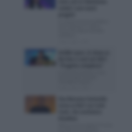
tutto suo in Televisione:
svelati i suoi nuovi
progetti
La cantante pronta ad affidarsi
ad un’ Agenzia Tv: l’ultimo
retroscena Alberto Dandolo
sull’ultimo...
Posted Luglio 2, 2026
Achille Lauro, lo show su
Rai Uno ci sarà nel 2027:
“Progetto complesso”
Lo show del cantante ci sarà,
anche se pare sia stato
rimandato In questi...
Posted Luglio 2, 2026
Una Nessuna Centomila
torna su Rai1 con Carlo
Conti, che sostituisce
Amadeus
Nella prossima stagione Tv torna
Una Nessuna Centomila