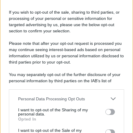
Lauro, che va a Mediaset
Salta lo show evento di Achille
If you wish to opt-out of the sale, sharing to third parties, or
Lauro sull’ammiraglia
processing of your personal or sensitive information for
dell’Azienda Pubblica Tv Nei
giorni scorsi...
targeted advertising by us, please use the below opt-out
Posted Giugno 29, 2026
section to confirm your selection.
Please note that after your opt-out request is processed you
may continue seeing interest-based ads based on personal
Page 1 of 244
1
2
3
4
information utilized by us or personal information disclosed to
5
Next ›
Last »
third parties prior to your opt-out.
You may separately opt-out of the further disclosure of your
personal information by third parties on the IAB’s list of
downstream participants.
Personal Data Processing Opt Outs
This information may also be disclosed by us to third parties
ULTIME NOTIZIE
on the IAB’s List of Downstream Participants that may further
I want to opt-out of the Sharing of my
disclose it to other third parties.
personal data.
Helena Prestes e Javier Martinez
Opted In
sono in crisi oppure no? Lui
Please note that this website/app uses one or more Google
rompe il silenzio
services and may gather and store information including but
I want to opt-out of the Sale of my