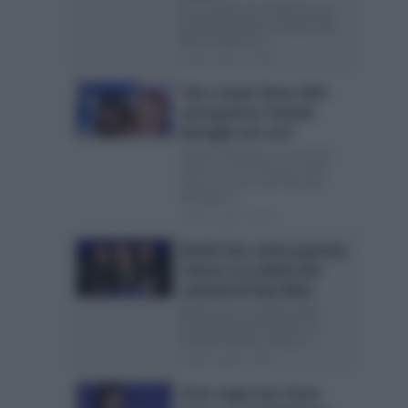
Emma Marrone: “Preferisco la
ferocia alla pietà” Sul palco del
Rock in Roma, la...
Posted Luglio 3, 2026
Tale e Quale Show 2026
anticipazioni: Daniele
Battaglia nel cast?
Daniele Battaglia concorrente
della prossima edizione dello
show di Carlo Conti? Daniele
Battaglia è...
Posted Luglio 3, 2026
Battiti Live, prima puntata
stasera: la scaletta dei
cantanti di Ilary Blasi
Battiti Live: la scaletta della
prima puntata di stasera su
Canale5 Stasera andrà in...
Posted Luglio 2, 2026
Arisa sogna uno show