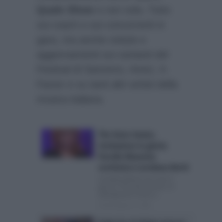
Quale Show
e non solo
.
Tutto
sui coach e sui concorrenti in
gara, ma anche notizie e
aggiornamenti sui cantanti del
Festival di Sanremo, Amici, X-
Factor e su tanti altri artisti della
musica italiana.
The Voice Senior,
rivoluzione in giuria:
Fiorella Mannoia
sostituisce Loredana Bertè
Loredana Bertè non sarà in
giuria a The Voice Senior: le
anticipazioni Come è...
Posted Agosto 4, 2026