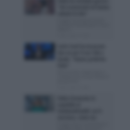
Fedez ha rischiato grosso:
“Sei sconosciuti mi hanno
salvato la vita”
Il rapper ha ammesso di aver
rischiato la vita Nei giorni scorsi
Fedez è...
Posted Luglio 27, 2026
Carlo Conti ha incassato
due no per il suo Tale e
Quale: “Hanno preferito
Fazio”
Giuria di Tale e Quale Show: il
conduttore ha cercato Pantani Il
prossimo 23...
Posted Luglio 22, 2026
Fedez ricoverato in
ospedale al
Fatebenefratelli: cos’è
successo, come sta
Il rapper finisce nuovamente in
ospedale Fedez è tornato in