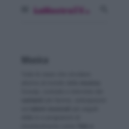
Musica
Tutte le news che circolano
attorno al mondo della
musica
.
Gossip, curiosità e interviste dei
cantanti
più famosi, anticipazioni
sui
talent musicali
più seguiti
della tv e programmi di
intrattenimento come
Tale e