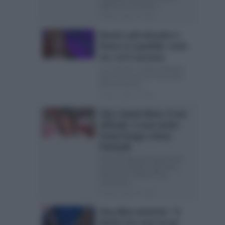
queste ore al centro...
Posted Luglio 21, 2026
Noemi cade dal palco e
finisce in ospedale: come
sta, cos’è successo
La cantante è caduta dal palco
durante un evento a San Salvo
Marina Noemi,...
Posted Luglio 20, 2026
Tale e Quale Show, il cast
ufficiale: ci sono anche
Paola Perego e Anna
Pettinelli
Paola Perego parteciperà alla
prossima edizione del talent
show Tale e Quale Show
continuerà...
Posted Luglio 17, 2026
Ilary Blasi ammette: “A
Battiti Live sono un po’