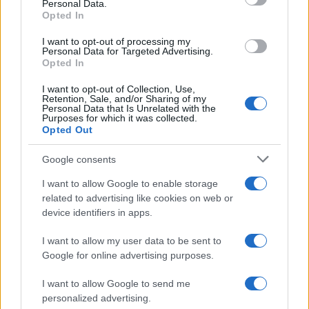
Personal Data.
not limited to your visit or usage behaviour. You may click to
Opted In
grant or deny consent to Google and its third-party tags to
Uomini e Donne, sfogo al veleno
use your data for below specified purposes in below Google
di Ludovica Valli: “Letto cose
I want to opt-out of processing my
sconvolgenti su di me”
consent section.
Personal Data for Targeted Advertising.
Opted In
I want to opt-out of Collection, Use,
Uomini e Donne, retroscena di
Retention, Sale, and/or Sharing of my
Alice Barisciani: “Ricevevo
Personal Data that Is Unrelated with the
minacce e insulti”
Purposes for which it was collected.
Opted Out
Belen Rodriguez ritrova la
Google consents
serenità: il bacio con il
compagno Gaetano Fidanzati
I want to allow Google to enable storage
related to advertising like cookies on web or
device identifiers in apps.
Uomini e Donne, Elisabetta
Gigante in ospedale: “Barcollo
I want to allow my user data to be sent to
ma non mollo”
Google for online advertising purposes.
I want to allow Google to send me
Temptation Island, affari d’oro per Giovanni
Grazioso: attività in espansione?
personalized advertising.