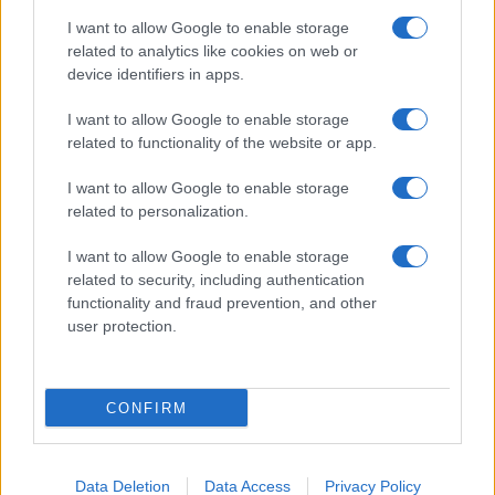
Benjamin Mascolo replica alla sua ex
I want to allow Google to enable storage
fidanzata Bella Thorne: “Dicono di me…”
related to analytics like cookies on web or
Amici, Simone Nolasco vittima di un
device identifiers in apps.
incidente: “Mi è passata tutta la vita davanti”
I want to allow Google to enable storage
Un medico in famiglia, l’appello di Margot
related to functionality of the website or app.
Sikabonyi: “Necessario il suo ritorno!”
Temptation Island, Danilo D’Angelo ammette:
I want to allow Google to enable storage
“Non è un periodo semplice”
related to personalization.
I want to allow Google to enable storage
related to security, including authentication
functionality and fraud prevention, and other
user protection.
Programmi Tv
Personaggi
Serie Tv
CONFIRM
Soap
Gossip
Musica
Ascolti Tv
The Voice
Chi Siamo
Data Deletion
Data Access
Privacy Policy
Preferenze Privacy
‐
Privacy
Lanostratv.it è un sito Giddy Up