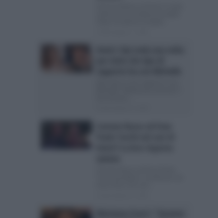
Simone Nolasco di Amici è stato
vittima di un incidente stradale
Dopo l’incidente stradale...
Posted Agosto 7, 2026
Amici: Opi svela una volta
per tutte che tipo di
rapporto ha con Michelle
Opi svela in che rapporti è con
Michelle: “Bellissima amicizia” I
fan di Amici...
Posted Agosto 6, 2026
Carmen Russo ed Enzo
Paolo Turchi nel cast di
Amici? La loro risposta
spiazza
Carmen Russo ed Enzo Paolo
Turchi farebbero i professori ad
Amici Pare che non...
Posted Agosto 5, 2026
Marianna Scarci: “Saranno