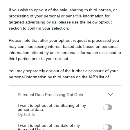
Angie dopo la fine di Amici 25:
If you wish to opt-out of the sale, sharing to third parties, or
“Entrata con un peso sulle spalle”
Non...
processing of your personal or sensitive information for
targeted advertising by us, please use the below opt-out
Posted Maggio 24, 2026
section to confirm your selection.
Please note that after your opt-out request is processed you
Page 1 of 139
1
2
3
4
may continue seeing interest-based ads based on personal
5
Next ›
Last »
information utilized by us or personal information disclosed to
third parties prior to your opt-out.
You may separately opt-out of the further disclosure of your
personal information by third parties on the IAB’s list of
downstream participants.
Personal Data Processing Opt Outs
This information may also be disclosed by us to third parties
ULTIME NOTIZIE
on the IAB’s List of Downstream Participants that may further
I want to opt-out of the Sharing of my
Benjamin Mascolo replica alla
disclose it to other third parties.
personal data.
sua ex fidanzata Bella Thorne:
Opted In
“Dicono di me…”
Please note that this website/app uses one or more Google
services and may gather and store information including but
I want to opt-out of the Sale of my
Personal Data.
not limited to your visit or usage behaviour. You may click to