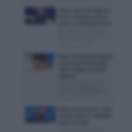
Amici, Maria De Filippi fa
fuori i professori: al loro
posto i commissari tecnici
Maria De Filippi cambia tutto:
nella prossima edizione del suo
talent via i professori...
Posted Luglio 25, 2026
Amici 25, Riccardo Stimolo
e le accuse di omofobia:
“Mi è crollato il mondo
addosso”
Riccardo Stimolo torna sulle
accuse di omofobia durante
Amici 25 Ospite del podcast di...
Posted Luglio 24, 2026
Amici 26 professori: arriva
Alessio Sakara? “Potrebbe
avere un ruolo”
La boxe potrebbe diventare