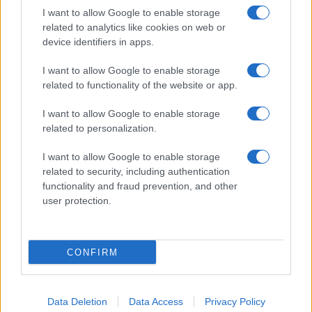
Ballando con le stelle 2026, rivoluzione di Milly
I want to allow Google to enable storage
Carlucci: tutte le indiscrezioni
related to analytics like cookies on web or
Temptation Island, la confessione di Perla
device identifiers in apps.
Vatiero: “Non riesco più a guardarlo”
I want to allow Google to enable storage
Grazia Kendi soffre per la fine della storia con
related to functionality of the website or app.
Mattia Scudieri: “So cosa ci ha distrutti”
Temptation Island, puntata speciale a
I want to allow Google to enable storage
settembre? Lo spoiler di Rosario Monetti
related to personalization.
I want to allow Google to enable storage
related to security, including authentication
functionality and fraud prevention, and other
user protection.
Programmi Tv
Personaggi
Serie Tv
CONFIRM
Soap
Gossip
Musica
Ascolti Tv
The Voice
Chi Siamo
Data Deletion
Data Access
Privacy Policy
Preferenze Privacy
‐
Privacy
Lanostratv.it è un sito Giddy Up