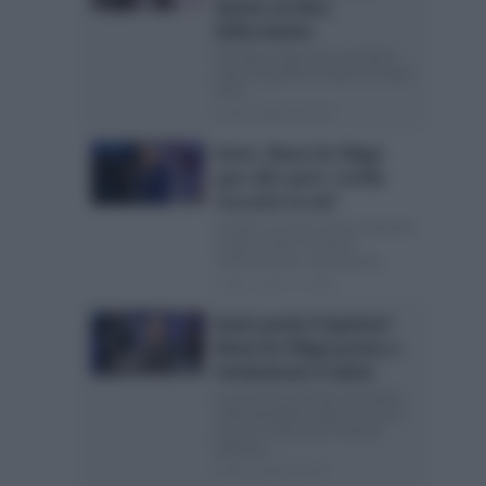
Spunta un’altra
indiscrezione
Giordana Angi torna nel talent
show nei panni di coach di canto?
Si fa...
Posted Luglio 14, 2026
Amici, Maria De Filippi
apre allo sport: Lorella
Cuccarini va via?
Lorella Cuccarini vicina a lasciare
il talent show? Tempi di
rivoluzione per la prossima...
Posted Luglio 13, 2026
Amici perde il daytime?
Maria De Filippi pronta a
rivoluzionare il talent
La prossima edizione del talent
show potrebbe andare incontro
ad una rivoluzione? L’ultima
edizione...
Posted Luglio 6, 2026