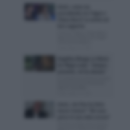
Amici, come sta
procedendo tra Trigno e
Chiara Bacci? La verità sul
loro rapporto
Cristi tra Trigno e Chiara Bacci
dopo Amici di Maria De Filippi?
Come dormirebbero...
Posted Giugno 21, 2026
Angelina Mango su Maria
De Filippi svela: “Sempre
presente, mi ha aiutata”
La cantante ha ammesso di aver
temuto di essere dimenticata
dopo lo stop dalla...
Posted Giugno 16, 2026
Amici, che fine ha fatto
Aaron Cenere? “Mi sono
perso in una selva oscura”
Che fine ha fatto Aaron Cenere
dopo Amici di Maria De Filippi?