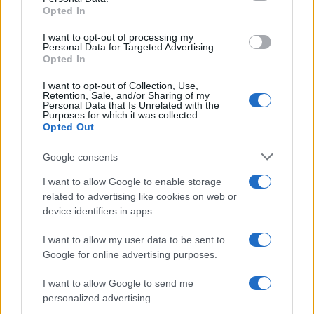
Amici, Simone Nolasco vittima di
Opted In
grant or deny consent to Google and its third-party tags to
un incidente: “Mi è passata tutta
use your data for below specified purposes in below Google
la vita davanti”
I want to opt-out of processing my
consent section.
Personal Data for Targeted Advertising.
Opted In
Un medico in famiglia, l’appello
I want to opt-out of Collection, Use,
di Margot Sikabonyi: “Necessario
Retention, Sale, and/or Sharing of my
il suo ritorno!”
Personal Data that Is Unrelated with the
Purposes for which it was collected.
Opted Out
Temptation Island, Danilo
D’Angelo ammette: “Non è un
Google consents
periodo semplice”
I want to allow Google to enable storage
related to advertising like cookies on web or
Amici: Opi svela una volta per
device identifiers in apps.
tutte che tipo di rapporto ha con
Michelle
I want to allow my user data to be sent to
Google for online advertising purposes.
Temptation Island, Danilo diffida Simona
I want to allow Google to send me
Giordano che replica: “Ho conservato gli
screen”
personalized advertising.