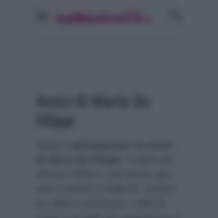
Amici di Maria De
Filippi
News e
anticipazioni su Amici
di Maria De Filippi
, il talent più
famoso della tv, che lancia ogni
anno cantanti e ballerini. Scontri
tra allievi e professori, sfide di
canto e di ballo per aggiudicarsi il