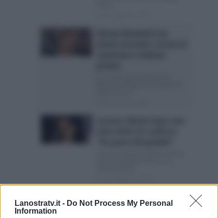
Chi se...
Posted Giugno 4, 2026
Simone Benedetti (ex
Amici) arrestato: accuse di
resistenza e violenza
privata
L’ex concorrente di Amici di
Maria De Filippi è finito dietro le
sbarre: ecco...
Posted Giugno 2, 2026
Lorenzo Salvetti dopo aver
vinto Amici 25 confessa:
“Ho paura del giudizio”
Lorenzo Salvetti confessa di aver
paura del giudizio Già ci si è
dimenticati di...
Posted Maggio 26, 2026
Amici 25, Angie: “Entrata
Lanostratv.it -
Do Not Process My Personal
con un peso sulla spalle.
Information
Ecco di cosa ho paura”