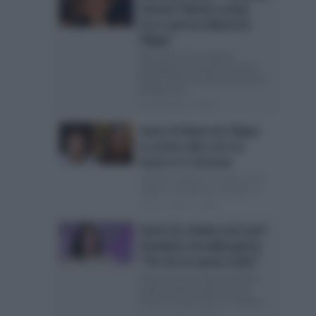
Famosi? Niente cachet.
Ecco com’era Maria De
Filippi”
Marianna Scarci quanto
guadagnava durante Saranno
Famosi Prima di diventare Amici
di Maria De...
Posted Agosto 5, 2026
Amici di Maria De Filippi:
la verità sulla crisi tra
Senza Cri e Antonia
Antonia e Senza Cri sono in crisi
oppure no? Basta un niente e i...
Posted Luglio 26, 2026
Amici 26, Ambra nel cast?
Amadeus via dalla giuria:
“Per lui un nuovo ruolo”
Ambra nel cast fisso del talent
show? L’ultima indiscrezione
Santo Pirrotta nella sua rubrica...
Posted Luglio 25, 2026