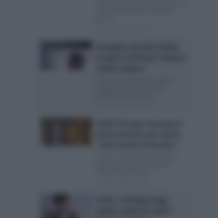
disciplina ufficiale nella prossima
edizione del talent show Nei
giorni...
Posted Luglio 23, 2026
Amadeus perchè è finito
in giuria ad Amici? Parla lo
storico autore
Perchè la De Filippi ha voluto
nella giuria del suo talent
Amadeus? Ecco tutta...
Posted Luglio 23, 2026
Sarah Toscano racconta il
primo provino per Amici:
“Sono uscita in lacrime”
Sarah Toscano (ex di Amici) ci
tiene a prendere il diploma
Ospite del podcast...
Posted Luglio 15, 2026
Amici, Giordana Angi
nuova coach di canto?