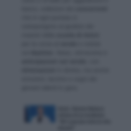
banco, esibizioni dei
concorrenti
che in ogni puntata si
sottopongono al giudizio dei
maestri della
scuola di Amici
per la corsa al
serale
e notizie
sul
daytime
. News, retroscena e
anticipazioni sul serale
, con
eliminazioni
in diretta, ma anche
emozioni, lacrime e sogni dei
giovani talenti in gara.
Amici, Simone Nolasco
vittima di un incidente:
“Mi è passata tutta la vita
davanti”