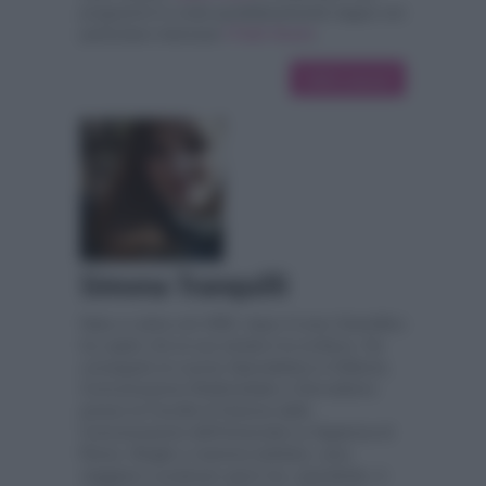
programmi in onda quotidianamente segue con
particolare interesse
I Fatti Vostri
.
4952 articoli
Simona Tranquilli
Nata a Latina nel 1983, dopo il Liceo Scientifico
ha capito che la sua strada è la scrittura. Ha
conseguito la Laurea Specialistica in Editoria,
Comunicazione Multimediale e Giornalismo
presso la Facoltà di Scienze della
Comunicazione dell'Università La Sapienza di
Roma. Moglie e mamma tuttofare, ama
viaggiare e praticare sport ma, soprattutto, è