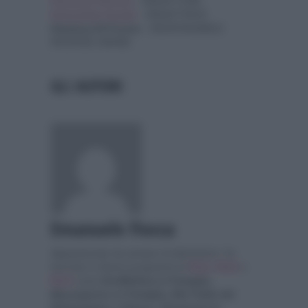
Vincenzo Pennisi
– REDATTORE
Antonietta Canale
– REDATTRICE
Gianluca Di Fuccia
– RESPONSABILE
RISORSE UMANE
GLI AUTORI
Emanuele Fiocca
Appassionato da sempre di televisione, ha
lavorato in diversi programmi di
Rai1
,
Rai2
e
Rai3
come
UnoMattina in Famiglia,
Mezzogiorno in Famiglia, Alle Falde del
Kilimangiaro, L'Arena
e
Domenica In
.