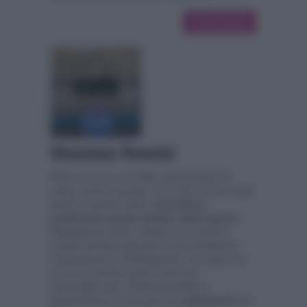
7359 articoli
Vincenzo Pennisi
Nato a Firenze nel 1998, appassionato di
calcio, cinema, gossip, TV e tutto ciò che ruota
attorno a questi settori.
Giornalista
pubblicista iscritto all'albo della regione
Toscana
dal 2020, collabora con diverse
testate sportive importanti come
ViolaNews,
Calcionews24
e
361Magazine
, ma negli anni
scorsi ha firmato articoli anche per
VoceGiallorossa, IlPalloneGonfiato
e
ItaSportPress
. E' nel team de
LaNostraTV
dal