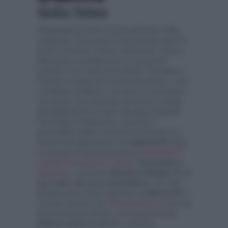
Giulia Tolace
Affascinata da tutto il mondo dell’arte e dello
spettacolo, il suo posto è sicuramente dietro le
quinte a scrivere. Fiction, televisione, cinema,
letteratura e attualità sono le sue grandi
passioni su cui spicca la scrittura. Laureata in
Scienze e Lingue per la Comunicazione, e con
un Master in Editoria, la scrittura è diventata il
suo lavoro. Ha scritto per diversi siti e testate
giornalistiche di Cronaca, Attualità, Antimafia,
Tecnologia e Spettacolo, e proprio in
quest'ultimo settore ha deciso di fermarsi da
diversi anni approdando su
LaNostraTV,
dove
si occupa in modo particolare di
Viva Rai2
,
È
sempre mezzogiorno
,
Amici
, Terra Amara
e
Verissimo
, ma anche
Striscia la Notizia, Tu si
que vales, Da noi a ruota libera
e non solo.
Qualche anno dopo l'approdo a
LaNostraTV,
è
arrivato l'incontro con
Televisionando
dove ha
potuto unire la scrittura con la passione per
fiction e serie tv
italiane e straniere.