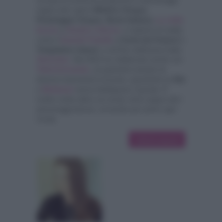
segue tutti i giorni
Mattino Cinque,
Pomeriggio Cinque, Storie Italiane,
La volta
buona
e
Uomini e Donne
, è esperto di reality
come il
Grande Fratello
, L'Isola dei Famosi
e
Temptation Island
, e nel fine settimana tratta
Verissimo
. Nel 2022 ha collaborato anche con
Televisionando
,
occupandosi sempre di
diverse trasmissioni di punta, spaziando tra
Rai
e
Mediaset
senza disdegnare il gossip. E'
inoltre molto attivo sui social, dove segue tutti i
personaggi famosi, scovando per primo ogni
scoop.
24114 articoli