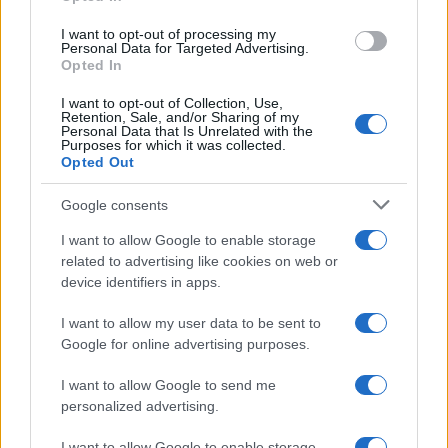
grant or deny consent to Google and its third-party tags to
Uomini e Donne, sfogo al veleno
use your data for below specified purposes in below Google
di Ludovica Valli: “Letto cose
I want to opt-out of processing my
sconvolgenti su di me”
consent section.
Personal Data for Targeted Advertising.
Opted In
I want to opt-out of Collection, Use,
Uomini e Donne, retroscena di
Retention, Sale, and/or Sharing of my
Alice Barisciani: “Ricevevo
Personal Data that Is Unrelated with the
minacce e insulti”
Purposes for which it was collected.
Opted Out
Belen Rodriguez ritrova la
Google consents
serenità: il bacio con il
compagno Gaetano Fidanzati
I want to allow Google to enable storage
related to advertising like cookies on web or
device identifiers in apps.
Uomini e Donne, Elisabetta
Gigante in ospedale: “Barcollo
I want to allow my user data to be sent to
ma non mollo”
Google for online advertising purposes.
I want to allow Google to send me
Temptation Island, affari d’oro per Giovanni
Grazioso: attività in espansione?
personalized advertising.
Benjamin Mascolo replica alla sua ex
I want to allow Google to enable storage