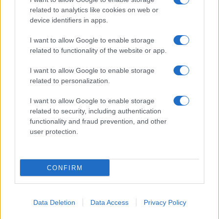
fidanzata Bella Thorne: “Dicono di me…”
related to analytics like cookies on web or
Amici, Simone Nolasco vittima di un
device identifiers in apps.
incidente: “Mi è passata tutta la vita davanti”
I want to allow Google to enable storage
Un medico in famiglia, l’appello di Margot
related to functionality of the website or app.
Sikabonyi: “Necessario il suo ritorno!”
Temptation Island, Danilo D’Angelo ammette:
I want to allow Google to enable storage
“Non è un periodo semplice”
related to personalization.
I want to allow Google to enable storage
related to security, including authentication
functionality and fraud prevention, and other
user protection.
Programmi Tv
Personaggi
Serie Tv
CONFIRM
Soap
Gossip
Musica
Ascolti Tv
The Voice
Chi Siamo
Data Deletion
Data Access
Privacy Policy
Preferenze Privacy
‐
Privacy
Lanostratv.it è un sito Giddy Up
Srl - P.IVA 14849541009