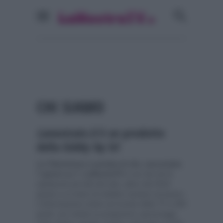
CHI SIAMO
Lanostratv.it
è un prodotto
della Giddy Up Srl
La Televisione a portata di clic, raccontata
7 giorni su 7
:
LaNostraTV
è uno dei siti di
spettacolo più letti del web, attivo dal 2010
grazie a un team di redattori sempre sul pezzo.
L’informazione online sul mondo della TV a 360
gradi, con notizie su programmi, personaggi,