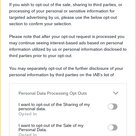
If you wish to opt-out of the sale, sharing to third parties, or
Invia dati
processing of your personal or sensitive information for
targeted advertising by us, please use the below opt-out
section to confirm your selection.
Premendo sottostante autorizzi i titolari de
LaNostraTV al trattamento dei dati inseriti per
Please note that after your opt-out request is processed you
le finalità di cui al presente modulo. I dati non
may continue seeing interest-based ads based on personal
saranno ceduti a terzi.
information utilized by us or personal information disclosed to
third parties prior to your opt-out.
You may separately opt-out of the further disclosure of your
personal information by third parties on the IAB’s list of
downstream participants.
Personal Data Processing Opt Outs
This information may also be disclosed by us to third parties
ULTIME NOTIZIE
on the IAB’s List of Downstream Participants that may further
I want to opt-out of the Sharing of my
disclose it to other third parties.
personal data.
Helena Prestes e Javier Martinez
Opted In
sono in crisi oppure no? Lui
Please note that this website/app uses one or more Google
rompe il silenzio
services and may gather and store information including but
I want to opt-out of the Sale of my
Personal Data.
not limited to your visit or usage behaviour. You may click to
Opted In