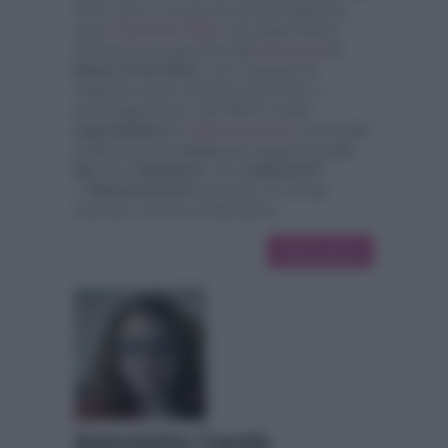
2021, dove si occupa di svariati programmi,
come
Citofonare Rai2
, che segue tutte le
domeniche occupandosi dell'
oroscopo
di
Simon & The Stars,
ma in passato ha
realizzato anche numerose interviste a
personaggi famosi. Dal 2023 è anche
caporedattore
di
Televisionando
,
dove tratta
assiduamente le
fiction
più seguite sia della
Rai
che di
Mediaset.
Con
LaNostraTV
e
Televisionando
ha trovato ciò che gli
mancava: scrivere di televisione.
3019 articoli
Antonietta Canale