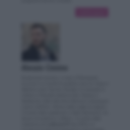
programmi da loro condotti.
13276 articoli
Alessio Cimino
Esuberante toscano, è nato a Pietrasanta
(Lucca) in un lunedì di qualche anno fa. Dopo il
diploma come Tecnico Sociale si è laureato in
Lettere e Filosofia indirizzo Arte, Musica e
Spettacolo nella città dove Manzoni sciacquava
i panni nell'Arno. Mosso dalla voglia di seguire
il mondo dello spettacolo e della televisione, ha
deciso di trasferirsi a Milano. Fa parte della
redazione de
LaNostraTV
dal 2016 e si
occupa di numerosi programmi e personaggi: