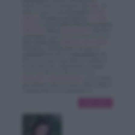
Esperto di tutte le trasmissioni della
RAI
, nel
daytime segue e tratta
Unomattina,
Storie
Italiane
, E' sempre mezzogiorno,
La volta
buona
, La vita in diretta, Reazione a catena,
Affari Tuoi
, Italia Si,
Domenica In
e
Da noi a
ruota libera
, mentre in prima serata scrive su
Tale e Quale Show,
Ballando con le stelle
,
The Voice
e
Chi l'ha visto
. Nel team de
LaNostraTV
dal 2012, è
caporedattore
dal
2014 e si occupa di giornalismo e spettacolo
da oltre dieci anni, collaborando in passato
anche con altri siti di televisione come
GossipeTv
e
Televisionando
e con le testate
giornalistiche
EdizioneCaserta, EdizioneNapoli,
CatanzaroInforma
e
LameziaInforma.
14542 articoli