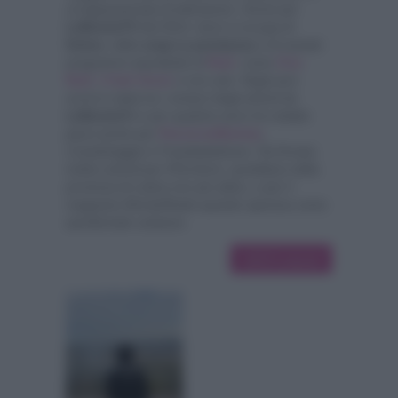
un'appassionata di televisione. Scrive per
LaNostraTV
dal 2014, dove si occupa di
fiction
, della
soap La promessa
e di svariati
programmi soprattutto di
Rai2
, come
Viva
Rai2
,
I Fatti Vostri
e non solo. Negli anni
scorsi è stata tra i revisori degli articoli de
LaNostraTv
e per qualche anno ha redatto
pezzi anche per
PassioneMamma
,
Cosediviaggio
e
Frasidadedicare
. Ha firmato
inoltre articoli per
IlTerritorio,
quotidiano della
provincia di Latina non più attivo, e per il
magazine
MondoReale
quando operava come
quindicinale cartaceo.
10572 articoli