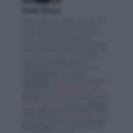
Denis Bocca
Critico cinefilo molto radical e poco chic. Non
crede in Dio, ma in Al Pacino. Nato in un
piccolo paese di montagna in provincia di
Torino, ama da sempre quattro cose:
Letteratura, cinema, videogiochi e televisione.
Passioni irriducibili che vanno a braccetto con
la scrittura che lo tiene in vita. Nel 2015 è
entrato a far parte della squadra de
LaNostraTV
e dal 2017 è diventato prima
vicecaporedattore
e poi secondo
caporedattore
. Nel 2022-2023 è stato anche
caporedattore
di
Televisionando
. Tratta
quotidianamente l’
oroscopo di Paolo Fox
e
Bella Ma’
. È inoltre un grande appassionato di
Uomini e Donne
, C'è posta per te,
Ballando
con le stelle
e dei reality
Temptation Island,
L'Isola dei Famosi
e
Grande Fratello
. I suoi
personaggi tv preferiti sono
Paolo Bonolis
e
Maria De Filippi
e si considera esperto dei