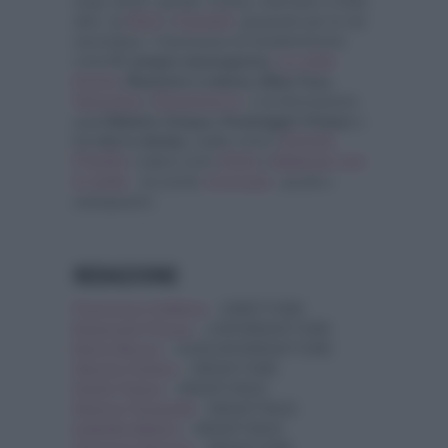
soap, fiction, gossip, musica, interviste e molto
altro, da
Rai1
a
Canale5
, passando per le reti
secondarie. Trasmissioni di intrattenimento
come
E’ sempre mezzogiorno,
La volta
buona
,
Reazione a catena, Affari Tuoi,
Verissimo
e
Domenica In
, e di informazione
quali
Mattino Cinque, Pomeriggio Cinque
e
La vita in diretta,
reality come il
Grande
Fratello
e talent come
Amici
e
Ballando con
le stelle
, ma anche
oroscopo
, ascolti e
anticipazioni.
REDAZIONE
Francesco Califano
– DIRETTORE
Emanuele Fiocca
– CAPOREDATTORE
Denis Bocca
– VICECAPOREDATTORE
Alessio Cimino
– REDATTORE
Giulia Tolace
– REDATTRICE
Simona Tranquilli
– REDATTRICE
Isabella Adduci
– REDATTRICE