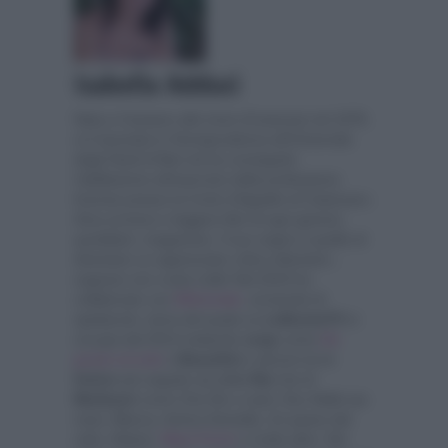
Isabella Adduci
Nata a Cassano allo Ionio (Cosenza) nel 1978,
si è laureata in Giurisprudenza all'Università
degli Studi di Bari ed ha conseguito
l'abilitazione all'esercizio della professione
forense presso la Corte d'Appello di Catanzaro.
Ama scrivere e leggere libri di ogni genere,
quotidiani, magazines. Il suo sogno è quello di
diventare un apprezzato critico televisivo...
sognare non costa nulla! Nel 2019 ha
collaborato con
IlGiornale
, scrivendo di
spettacolo, tema del quale su
LaNostraTV
si
occupa dal 2014 trattando
soap
come
Un
posto al sole
e
Beautiful
e alcune tra le
fiction
più seguite sia della
Rai
che di
Mediaset
come Che Dio ci aiuti, Doc-Nelle tue
mani, Blanca, Anima Gemella, Un passo dal
cielo, Makari,
Mare Fuori
e molte altre. Dei