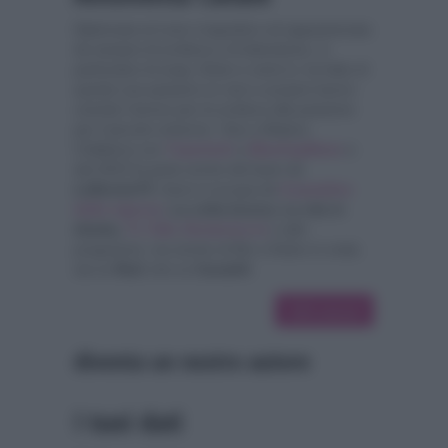
Diplomata al Liceo Linguistico ed appassionata
da sempre di scrittura e di televisione, in
particolare di soap, fiction e serie tv, ha fatto di
queste sue passioni un vero e proprio lavoro
unendo l’amore per la scrittura alla passione
per il piccolo schermo. Vive a Matera.
Collabora con
Tvpertutti
e
BlastingNews
e
dal 2023 fa parte anche del team de
LaNostraTV
, dove si occupa de
Il paradiso
delle signore
, La volta buona, La vita in
diretta,
Tv Talk
,
Domenica In
e altri
programmi, ma anche di film e fiction in onda
sia su
Rai1
che su
Canale5
.
266 articoli
diventa un nostro autore
I tuoi dati