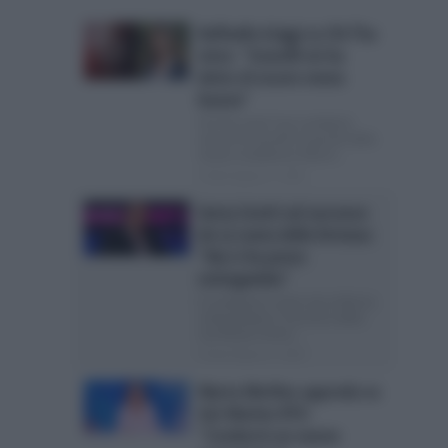
Raffaella Griggi su Chi l’ha
visto: “Sciarelli mi ha
detto di essere meno
buona”
Chi l’ha visto? non cambierà
senza la Sciarelli: le parole della
nuova conduttrice Giorni...
Posted Agosto 4, 2026
Gerry Scotti sul successo
de La ruota della fortuna:
“Rai ci ha preso
sottogamba”
Il conduttore rivela che la Rai ha
sottovalutato il successo della
sua Ruota L’anno...
Posted Agosto 4, 2026
Myrta Merlino approda su
San Marino RTV:
“Condurrà un nuovo