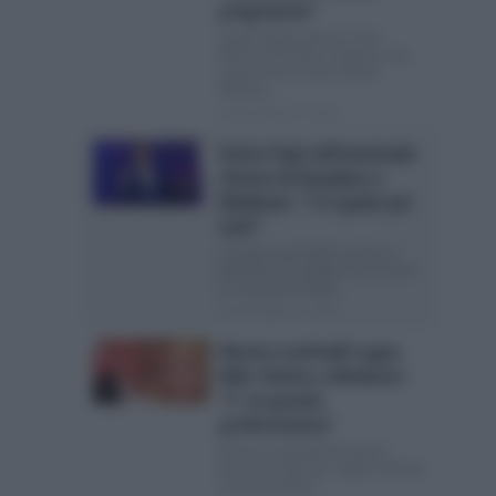
programma”
La giornalista passa a San
Marino RTV dove condurrà una
nuova trasmissione Myrta
Merlino,...
Posted Agosto 4, 2026
Enrico Papi sull’eventuale
ritorno di Amadeus a
Mediaset: “C’è spazio per
tutti”
Amadeus potrebbe tornare a
Mediaset? Il collega non lo teme:
le sue parole Dopo...
Posted Agosto 3, 2026
Monica Leofreddi segue
Milo Infante a Mediaset:
“E’ un grande
professionista”
Monica Leofreddi decide di
lasciare la Rai per seguire Infante
Se ne è parlato...