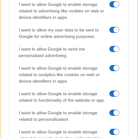
compagno Gaetano Fidanzati
I want to allow Google to enable storage
related to advertising like cookies on web or
device identifiers in apps.
Uomini e Donne, Elisabetta
Gigante in ospedale: “Barcollo
I want to allow my user data to be sent to
ma non mollo”
Google for online advertising purposes.
I want to allow Google to send me
Temptation Island, affari d’oro per Giovanni
Grazioso: attività in espansione?
personalized advertising.
Benjamin Mascolo replica alla sua ex
I want to allow Google to enable storage
fidanzata Bella Thorne: “Dicono di me…”
related to analytics like cookies on web or
Amici, Simone Nolasco vittima di un
device identifiers in apps.
incidente: “Mi è passata tutta la vita davanti”
I want to allow Google to enable storage
Un medico in famiglia, l’appello di Margot
related to functionality of the website or app.
Sikabonyi: “Necessario il suo ritorno!”
Temptation Island, Danilo D’Angelo ammette:
I want to allow Google to enable storage
“Non è un periodo semplice”
related to personalization.
I want to allow Google to enable storage