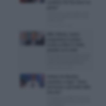
condotto Chi l’ha visto? ho
pianto”
Chi l’ha visto, la giornalista svela
come ha reagito quando è stata
scelta come...
Posted Luglio 29, 2026
Milo Infante, nuovo
programma in prima
serata su Rete 4: titolo,
quando va in onda
Verità Nascoste dovrebbe essere
il titolo del nuovo programma in
prima serata del giornalista...
Posted Luglio 28, 2026
Stefano De Martino
premiato a Capri: “Anno
più brutto e più bello della
mia vita”
Il conduttore di Affari Tuoi riceve
un importante premio a Capri Ieri
sera Stefano...