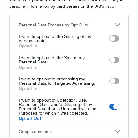
personal information by third parties on the IAB’s list of
downstream participants.
Personal Data Processing Opt Outs
This information may also be disclosed by us to third parties
ULTIME NOTIZIE
on the IAB’s List of Downstream Participants that may further
I want to opt-out of the Sharing of my
disclose it to other third parties.
personal data.
Helena Prestes e Javier Martinez
Opted In
sono in crisi oppure no? Lui
Please note that this website/app uses one or more Google
rompe il silenzio
services and may gather and store information including but
I want to opt-out of the Sale of my
Personal Data.
not limited to your visit or usage behaviour. You may click to
Opted In
grant or deny consent to Google and its third-party tags to
Uomini e Donne, sfogo al veleno
use your data for below specified purposes in below Google
di Ludovica Valli: “Letto cose
I want to opt-out of processing my
sconvolgenti su di me”
consent section.
Personal Data for Targeted Advertising.
Opted In
I want to opt-out of Collection, Use,
Uomini e Donne, retroscena di
Retention, Sale, and/or Sharing of my
Alice Barisciani: “Ricevevo
Personal Data that Is Unrelated with the
minacce e insulti”
Purposes for which it was collected.
Opted Out
Belen Rodriguez ritrova la
Google consents
serenità: il bacio con il