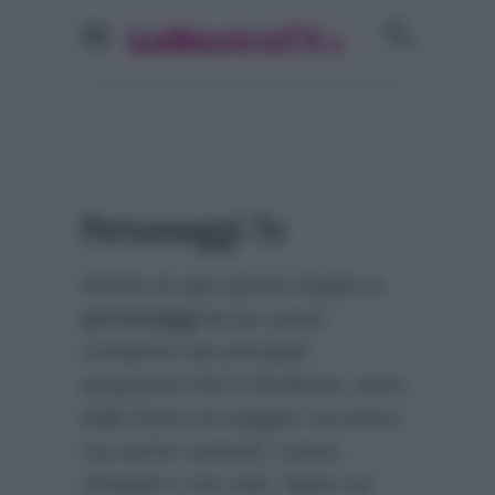
Personaggi Tv
Notizie di ogni genere legate ai
personaggi tv
più amati:
conduttori dei principali
programmi Rai e Mediaset, attori
delle fiction di maggior successo,
ma anche cantanti, comici,
showgirl e non solo. News sui