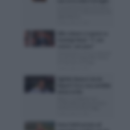
non va in onda il 26 luglio
Le Grandi Domande di Freedom
non tornerà in onda domenica 26
luglio Dopo la...
Posted Luglio 24, 2026
Milo Infante si espone su
Gianluigi Nuzzi: “E’ uno
onesto, uno puro”
Gianluigi Nuzzi incassa l’attestato
di stima del collega Milo Infante
ha rilasciato una lunga...
Posted Luglio 23, 2026
Sigfrido Ranucci via da
Report? Ecco cosa avrebbe
deciso la Rai
Report, il conduttore non
rischierebbe il posto: le ultime
novità sul suo futuro Oggi...
Posted Luglio 23, 2026
Anna Falchi pronta ad