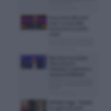
5 Come è ormai...
Posted Luglio 29, 2026
Gerry Scotti sfida Carlo
Conti: La ruota della
fortuna torna in prima
serata
Carlo Conti con il suo show se la
dovrà vedere con La ruota della...
Posted Luglio 29, 2026
Max Giusti con Caduta
Libera torna il 7
settembre: la decisone a
sorpresa di Mediaset
The Wall non riesce ad insidiare
Reazione a catena: gli ascolti di
ieri 29...
Posted Luglio 29, 2026
Raffaella Griggi: “Quando
ho saputo che avrei