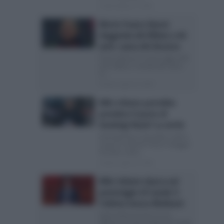
Posted Agosto 3, 2026
Morto Franco Baresi
(leggenda del Milan) a 66
anni: causa del decesso
Franco Baresi è morto oggi a 66
anni: Milan e mondo del calcio
in...
Posted Luglio 31, 2026
Milo Infante potrebbe
prendere il posto di
Gianluigi Nuzzi? La verità
Gianluigi Nuzzi potrebbe cedere
il posto a Infante? Parla il blogger
Ha fatto molto...
Posted Luglio 30, 2026
Milo Infante sbarca nel
pomeriggio di Canale 5:
l’ultima mossa Mediaset
Il giornalista pronto al suo
debutto nel pomeriggio di Canale