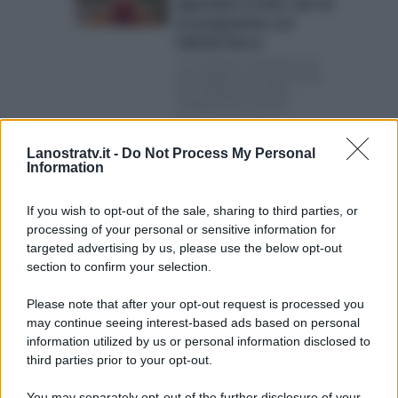
approdare su Rai1: per lei
un programma con
Fabrizio Rocca
La conduttrice sbarcherà nel
pomeriggio domenicale di Rai
Uno Giuseppe Candela,
sull’ultimo numero del...
Posted Luglio 22, 2026
Giorgia Cardinaletti dice
Lanostratv.it -
Do Not Process My Personal
Information
no a Chi l’ha visto? “Non
ha dato disponibilità”
If you wish to opt-out of the sale, sharing to third parties, or
Chi l’ha visto: anche la giornalista
processing of your personal or sensitive information for
del Tg1 è stata contattata per
sostituire la...
targeted advertising by us, please use the below opt-out
Posted Luglio 22, 2026
section to confirm your selection.
Please note that after your opt-out request is processed you
may continue seeing interest-based ads based on personal
Page 1 of 1280
1
2
3
4
information utilized by us or personal information disclosed to
5
Next ›
Last »
third parties prior to your opt-out.
You may separately opt-out of the further disclosure of your