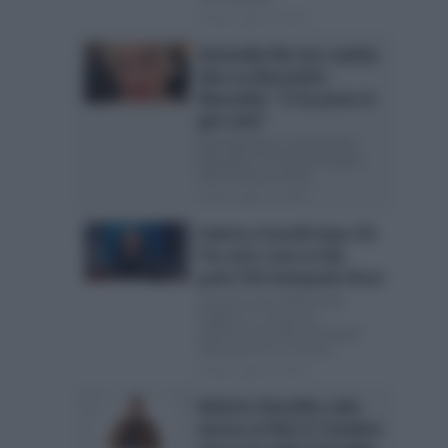
Posted Luglio 27, 2026
Antonella Elia non cambia
idea su Alessandra
Mussolini: “Ci ha preso in
giro tutti”
Antonella Elia su Alessandra
Mussolini: “Ci ha preso in giro
tutti” Anche se sono...
Posted Luglio 26, 2026
Federica Sciarelli dopo Chi
l’ha visto resta in Rai:
parla l’AD Giampaolo Rossi
Sciarelli resta nell’Azienda
Pubblica Tv: le parole
dell’Amministratore Delegato
Settimane fa si è chiuso...
Posted Luglio 25, 2026
Roberto Giacobbo salta
ancora su Rete 4: Freedom