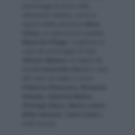
personaggi di punta della
televisione italiana, come la
signora della domenica
Mara
Venier,
la veterana di Canale5
Maria De Filippi
, il padrone di
casa del pomeriggio di Rai1
Alberto Matano,
la regina dei
fornelli
Antonella Clerici
e tanti
altri volti noti della tv come
Federica Panicucci, Eleonora
Daniele, Caterina Balivo,
Pierluigi Diaco, Marco Liorni,
Milly Carlucci, Carlo Conti
e
molti ancora.