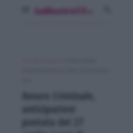
»
»
Home
Personaggi Tv
Amore Criminale,
anticipazioni puntata del 27 aprile: i casi di Vincenza e
Sonia
Amore Criminale,
anticipazioni
puntata del 27