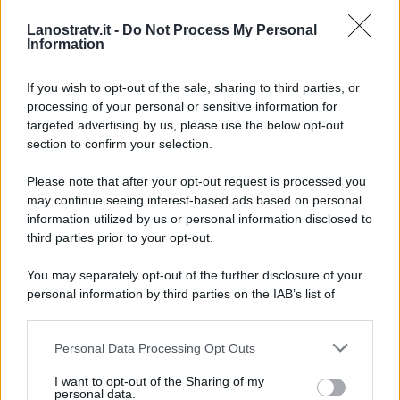
Vincenza
e
Sonia
.
Lanostratv.it -
Do Not Process My Personal
L’appuntamento, perciò, con
Information
Amore Criminale
è per
lunedì
27 aprile alle 21.05 su Rai 3
.
If you wish to opt-out of the sale, sharing to third parties, or
processing of your personal or sensitive information for
targeted advertising by us, please use the below opt-out
section to confirm your selection.
Please note that after your opt-out request is processed you
may continue seeing interest-based ads based on personal
information utilized by us or personal information disclosed to
third parties prior to your opt-out.
You may separately opt-out of the further disclosure of your
personal information by third parties on the IAB’s list of
downstream participants.
Personal Data Processing Opt Outs
This information may also be disclosed by us to third parties
on the IAB’s List of Downstream Participants that may further
ULTIME NOTIZIE
I want to opt-out of the Sharing of my
disclose it to other third parties.
personal data.
Temptation Island, Danilo