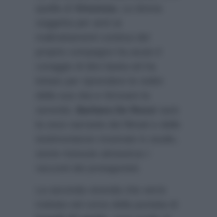
quella di
Vincenza
.
La donna
soggetta per anni ai
maltrattamenti continui del
proprio compagno ha avuto il
coraggio di dire basta ed ha
lottato per riprendere le redini
della sua vita e ritrovare la
serenità.
Barbara De Rossi
sarà
la voce narrante dei filmati e delle
testimonianze mostrate in studio,
storie rivissute attraverso i
racconti dei protagonisti.
La seconda vicenda che verrà
trattata nel corso della puntata di