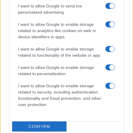
I want to allow Google to send me
Grazia Kendi soffre per la fine della storia con
personalized advertising.
Mattia Scudieri: “So cosa ci ha distrutti”
Temptation Island, puntata speciale a
I want to allow Google to enable storage
settembre? Lo spoiler di Rosario Monetti
related to analytics like cookies on web or
Carmen Russo ed Enzo Paolo Turchi nel cast di
device identifiers in apps.
Amici? La loro risposta spiazza
I want to allow Google to enable storage
Marianna Scarci: “Saranno Famosi? Niente
related to functionality of the website or app.
cachet. Ecco com’era Maria De Filippi”
Temptation Island, Soraya Sabetta
I want to allow Google to enable storage
massacrata: “Sono stata minacciata di morte”
related to personalization.
I want to allow Google to enable storage
related to security, including authentication
functionality and fraud prevention, and other
user protection.
Programmi Tv
Personaggi
Serie Tv
CONFIRM