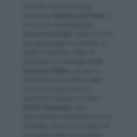
Oltre alla narrazione della
conduttrice
Barbara De Rossi,
e
ai racconti dei protagonisti,
Amore Criminale
ospiterà anche
due personaggi d’eccezione. In
studio ci saranno, infatti, la
psicologa e criminologa
Anna
Costanza Baldry
, da anni in
prima linea per la difesa delle
donne che hanno subito e
subiscono violenza, e l’attore
Adolfo Margiotta
, che
ripercorrerà la drammatica storia
di
Sonia,
attraverso la lettura di
una pagina degli atti giudiziari