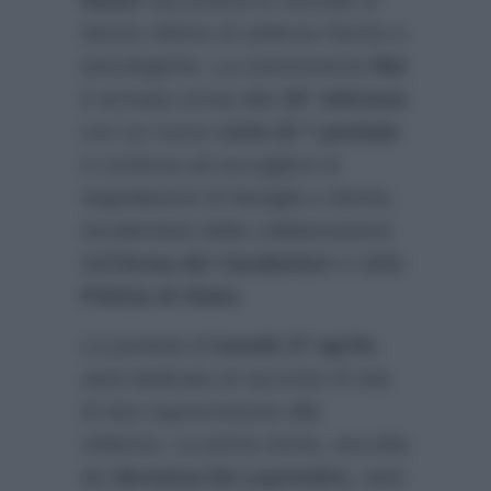
Rossi
racconterà le vicende di
donne vittime di violenze fisiche e
psicologiche. La trasmissione
Rai
è arrivata ormai alla
16° edizione
con un nuovo
ciclo di 7 puntate
e continua ad accogliere le
segnalazioni di famiglie e donne,
avvalendosi della collaborazione
dell’
Arma dei Carabinieri
e della
Polizia di Stato
.
La puntata di
lunedì 27 aprile
,
sarà dedicata al racconto di vita
di due sopravvissute alla
violenza. La prima storia, raccolta
da
Veronica De Laurentiis,
sarà