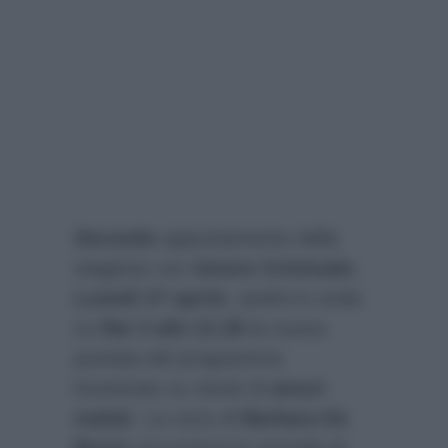
Secondo
appuntamento della
stagione con
Amore Criminale
.
Lunedì 27 aprile
, andrà in onda
su
Rai 3 alle 21.05
la nuova
puntata del programma
incentrato su storie di
amori
malati
. La voce di
Barbara De