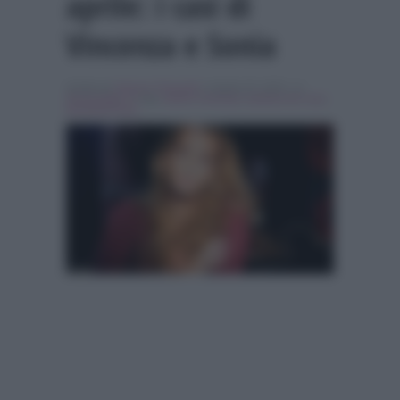
aprile: i casi di
Vincenza e Sonia
Scritto da
Simona Tranquilli
, il Aprile 25, 2015 , in
Personaggi Tv
Tag:
amore criminale
,
barbara de rossi
,
Breaking news