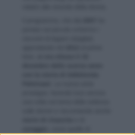
relativi alla vicenda della donna.
Il programma, che dal
2007
ha
portato sul piccolo schermo i
racconti di legami sbagliati,
approdando nel
2012
al prime
time,
si era chiuso il 15
dicembre dello scorso anno
con la storia di Addolorata
Palmisani
. La nuova serie
prosegue, facendo luce ancora
una volta sul tema della violenza
sulle donne e raccontando anche
storie di rinascita
e di
coraggio
, come quelle di