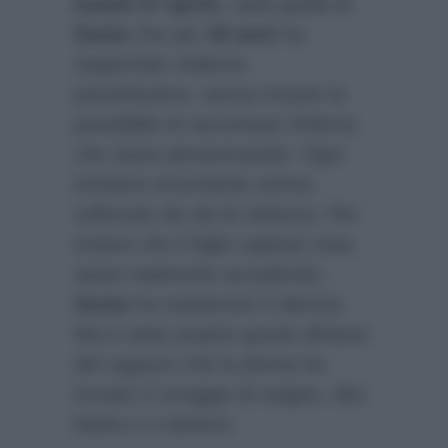
lunedì 27 aprile
, sarà quella di
Sonia
che per
26 anni
ha
sopportato violenze
pesantissime, senza trovare la
possibilità di raccontare l’inferno
che stava attraversando. Ogni
tentativo di protesta veniva
soffocato da atti di violenza. Per
evitare che il figlio capisse cosa
stava realmente accadendo,
Sonia
ha mantenuto il silenzio.
Ma è stato proprio grazie all’aiuto
del ragazzo che la donna ha
trovato il coraggio di reagire, dire
basta e a salvarsi.