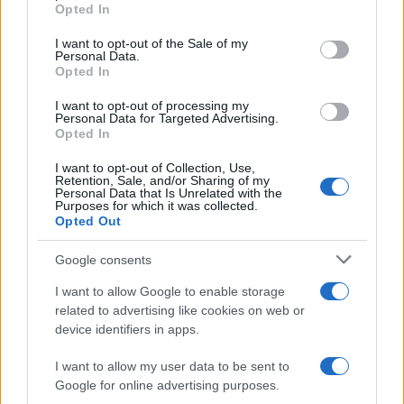
Opted In
D’Angelo ammette: “Non è un
Please note that this website/app uses one or more Google
periodo semplice”
services and may gather and store information including but
I want to opt-out of the Sale of my
Personal Data.
not limited to your visit or usage behaviour. You may click to
Opted In
grant or deny consent to Google and its third-party tags to
Amici: Opi svela una volta per
use your data for below specified purposes in below Google
tutte che tipo di rapporto ha con
I want to opt-out of processing my
consent section.
Michelle
Personal Data for Targeted Advertising.
Opted In
I want to opt-out of Collection, Use,
Temptation Island, Danilo diffida
Retention, Sale, and/or Sharing of my
Simona Giordano che replica:
Personal Data that Is Unrelated with the
“Ho conservato gli screen”
Purposes for which it was collected.
Opted Out
Ballando con le stelle 2026,
Google consents
rivoluzione di Milly Carlucci:
tutte le indiscrezioni
I want to allow Google to enable storage
related to advertising like cookies on web or
device identifiers in apps.
Temptation Island, la
confessione di Perla Vatiero:
I want to allow my user data to be sent to
“Non riesco più a guardarlo”
Google for online advertising purposes.