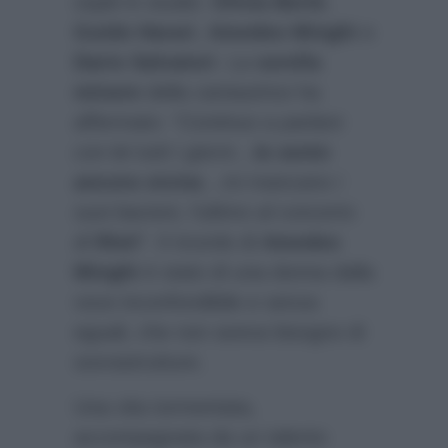
ospiti in studio:
Olivia Bertè
,
Guido Harari
,
Amedeo Minghi
e
Dario Salvatori
. La
sorella
minore
della cantautrice ha
affermato:
“Continuo a parlare
con lei tutti i giorni…
la sento
ancora vicina
…mi mancano i
suoi bacioni, l’ultimo al concerto
di
Rieti
“
. Il ricordo di
Amedeo
Minghi
è stato di una donna dalla
voce inconfondibile e senza
eguali, che non aveva bisogno di
sovrastrutture.
Una vita tormentata,
accompagnata da un talento