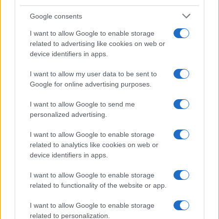
Uomini e Donne, sfogo al veleno
Google consents
di Ludovica Valli: “Letto cose
sconvolgenti su di me”
I want to allow Google to enable storage
related to advertising like cookies on web or
device identifiers in apps.
Uomini e Donne, retroscena di
Alice Barisciani: “Ricevevo
I want to allow my user data to be sent to
minacce e insulti”
Google for online advertising purposes.
I want to allow Google to send me
Belen Rodriguez ritrova la serenità: il bacio
personalized advertising.
con il compagno Gaetano Fidanzati
Uomini e Donne, Elisabetta Gigante in
I want to allow Google to enable storage
ospedale: “Barcollo ma non mollo”
related to analytics like cookies on web or
Temptation Island, affari d’oro per Giovanni
device identifiers in apps.
Grazioso: attività in espansione?
I want to allow Google to enable storage
Benjamin Mascolo replica alla sua ex
related to functionality of the website or app.
fidanzata Bella Thorne: “Dicono di me…”
Amici, Simone Nolasco vittima di un
I want to allow Google to enable storage
incidente: “Mi è passata tutta la vita davanti”
related to personalization.