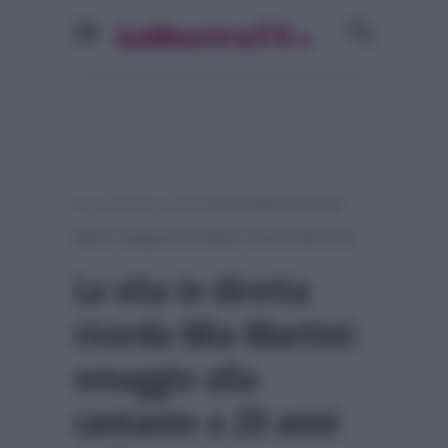
»
»
Home
Musica
La vita in diretta ricorda Mia
Martini: omaggio alla cantante a 20 anni dalla morte
La vita in diretta
ricorda Mia Martini:
omaggio alla
cantante a 20 anni