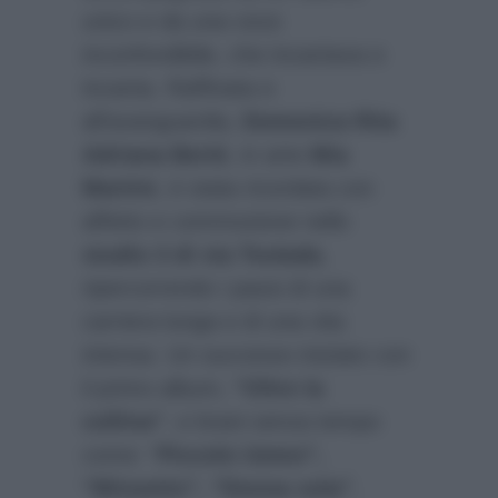
unico e da una voce
inconfondibile, che incantava e
incanta. Raffinata e
all’avanguardia,
Domenica Rita
Adriana Bertè
, in arte
Mia
Martini
, è stata ricordata con
affetto e commozione nello
studio 3 di via Teulada
,
ripercorrendo i passi di una
carriera lunga e di una vita
intensa. Un successo iniziato con
il primo album,
“Oltre la
collina”
, e brani senza tempo
come: “
Piccolo Uomo”,
“Minuetto”, “Donna sola”
,