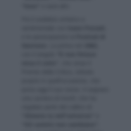
“Inno”
e tanti altri.
Poi il sodalizio artistico e
sentimentale con
Ivano Fossati
,
e le partecipazioni al
Festival di
Sanremo
. La prima nel
1982,
con il singolo
“E non finisce
mica il cielo”
, che vinse il
Premio della Critica, istituito
proprio in quell’occasione, che
porta oggi il suo nome. A segnare
una carriera di trionfi, che ha
regalato perle del calibro di
“Almeno tu nell’universo”
e
“Gli uomini non cambiano”
,