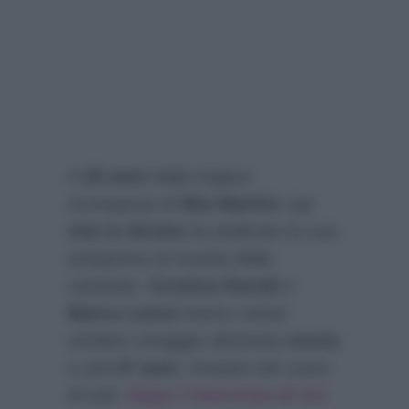
A
20 anni
dalla tragica
scomparsa di
Mia Martini
,
La
vita in diretta
ha dedicato la sua
anteprima al ricordo della
cantante.
Cristina Parodi
e
Marco Liorni
hanno voluto
rendere omaggio all’artista
morta
a soli
47 anni
, rimasta nel cuore
di tutti.
Dopo l’intervista di ieri