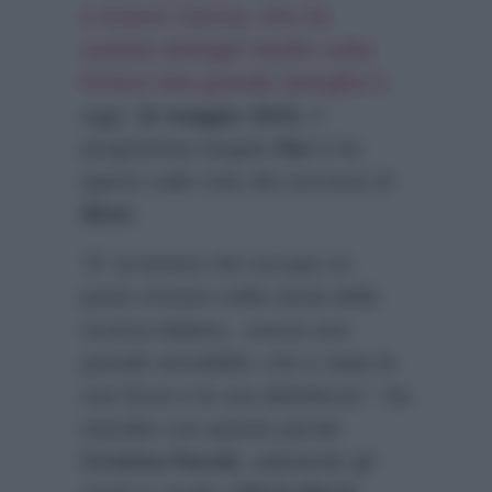
a Gianni Cavina, che ha
svelato dettagli inediti sulla
fiction Una grande famiglia 3
,
oggi,
12 maggio 2015
, il
programma targato
Rai 1
ha
aperto sulle note dei successi di
Mimì
.
“E’ un’artista che occupa un
posto d’onore nella storia della
musica italiana…aveva una
grande sensibilità, che è stata la
sua forza e la sua debolezza”
. Ha
esordito con queste parole
Cristina Parodi,
salutando gli