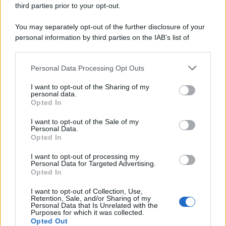
third parties prior to your opt-out.
You may separately opt-out of the further disclosure of your
personal information by third parties on the IAB’s list of
downstream participants.
Personal Data Processing Opt Outs
This information may also be disclosed by us to third parties
on the IAB’s List of Downstream Participants that may further
ULTIME NOTIZIE
I want to opt-out of the Sharing of my
disclose it to other third parties.
personal data.
Amici, già finita tra Nicola
Opted In
Marchionni e Valentina Pesaresi:
Please note that this website/app uses one or more Google
“Siamo molto distanti”
services and may gather and store information including but
I want to opt-out of the Sale of my
Personal Data.
not limited to your visit or usage behaviour. You may click to
Opted In
grant or deny consent to Google and its third-party tags to
La Ruota della Fortuna,
use your data for below specified purposes in below Google
complimenti per Gerry Scotti:
I want to opt-out of processing my
consent section.
“Avrai un futuro fantastico”
Personal Data for Targeted Advertising.
Opted In
I want to opt-out of Collection, Use,
Helena Prestes e Javier Martinez
Retention, Sale, and/or Sharing of my
sono in crisi oppure no? Lui
Personal Data that Is Unrelated with the
rompe il silenzio
Purposes for which it was collected.
Opted Out