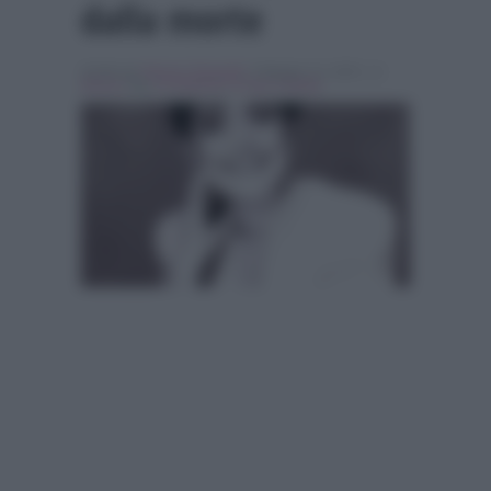
dalla morte
Scritto da
Simona Tranquilli
, il Maggio 12, 2015 , in
Musica
Tag:
In evidenza
,
la vita in diretta