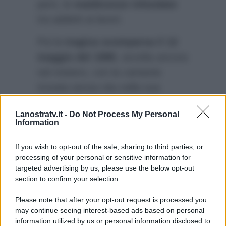
però, le
maldicenze infondate
tra addetti ai lavori.
Poi la
tragica scomparsa il 12
maggio del 1995
, avvolta ancora
nel mistero, con la cantante
trovata senza vita nella sua
abitazione e il ricordo di una
Lanostratv.it -
Do Not Process My Personal
grande artista, che a distanza di
Information
due decenni, non è sbiadito, ma
vive ancora nelle sue canzoni.
If you wish to opt-out of the sale, sharing to third parties, or
processing of your personal or sensitive information for
targeted advertising by us, please use the below opt-out
section to confirm your selection.
Please note that after your opt-out request is processed you
may continue seeing interest-based ads based on personal
information utilized by us or personal information disclosed to