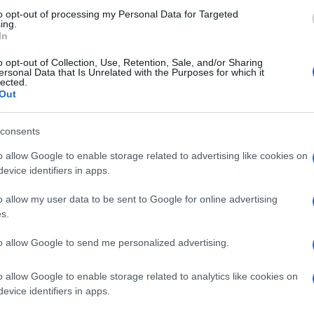
Amici:
a un bel paio d’anni,
Ezio Greggio
e
to opt-out of processing my Personal Data for Targeted
di rap
ing.
reggio
ed
Enzo Iacchetti
e infine
Ficarra
In
Tempta
Giorda
rrivato finalmente il momento delle
o opt-out of Collection, Use, Retention, Sale, and/or Sharing
scree
ersonal Data that Is Unrelated with the Purposes for which it
a più irriverente del piccolo schermo. La
lected.
Ballan
Out
 cambio di studio. Infatti da settembre
Carluc
rà più in onda dagli studi di Segrate
a
consents
 14
di
Cologno Monzese
che era
o allow Google to enable storage related to advertising like cookies on
. Tale spostamento sembrerebbe non
evice identifiers in apps.
 patron
Ricci
, almeno secondo le
o allow my user data to be sent to Google for online advertising
l quale avrebbe preteso una massiccia
s.
l fine di poter far brillare il programma
to allow Google to send me personalized advertising.
 E’ evidente che
Antonio Ricci
ha potuto
er un motivo: perché la conduzione di
o allow Google to enable storage related to analytics like cookies on
riscia La Notizia
promette scintille a
evice identifiers in apps.