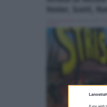
Venier, Scotti, Hu
Scritto da
Denis Bocca
, il Agosto 3, 2015 , in
P
la notizia
Lanostratv
If you wish 