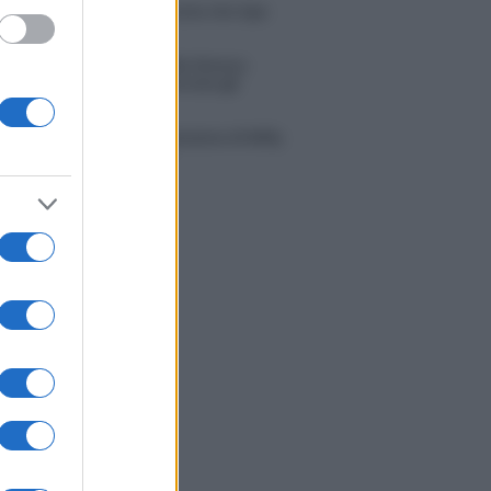
 Opi svela una volta per tutte che tipo
porto ha con Michelle
tion Island, Danilo diffida Simona
no che replica: “Ho conservato gli
n”
do con le stelle 2026, rivoluzione di Milly
ci: tutte le indiscrezioni