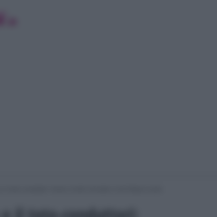
 e il toto-conduttori: Venier, Scotti, Hunziker e De Filippi in pole
 e il toto-conduttori: