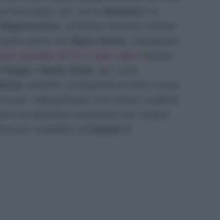
rio fortunata) che con la
Hunziker
ha
i
Paperissima
, un’intesa vincente mentre
 niente meno che
Mara Venier
, impegnata
uove puntate di Tu si que vales
proprio
Filippi
e
Rudy Zerbi
, per cui la
otizia
sarebbe un’esperienza tanto nuova
 e per i telespettatori che amano vederla
sta che aspettare settembre per vedere
rbo per il pubblico di
Canale 5
.