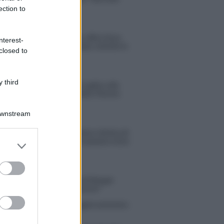
ma non mollo”
ection to
Temptation Island, affari d’oro
nterest-
per Giovanni Grazioso: attività in
closed to
espansione?
 third
Benjamin Mascolo replica alla
sua ex fidanzata Bella Thorne:
“Dicono di me…”
Downstream
Amici, Simone Nolasco vittima di
un incidente: “Mi è passata tutta
er and store
la vita davanti”
to grant or
ed purposes
ico in famiglia, l’appello di Margot
nyi: “Necessario il suo ritorno!”
tion Island, Danilo D’Angelo ammette:
 un periodo semplice”