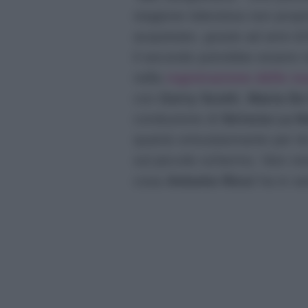
stagione televisiva non prop
acquistato, grazie ad anni d
il secondo potrebbe essere
nella
registrazione delle n
con
Gerry Scotti
,
Maria De 
conduzione di
Striscia La N
quanto entusiasmante per lei
sul piccolo schermo. Non re
cosa
Antonio Ricci
ha in se