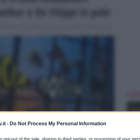
nziker e De Filippi in pole
rogrammi Tv
Tag:
In evidenza
,
mara venier
,
Maria de Filippi
,
striscia
ULTIME
.it -
Do Not Process My Personal Information
to opt-out of the sale, sharing to third parties, or processing of your per