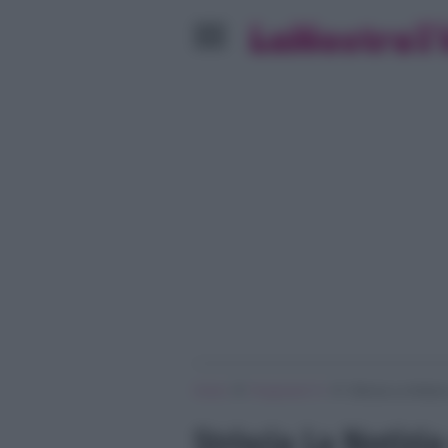
»
»
Home
Programmi Tv
Striscia La Notizia
Striscia La Notizia