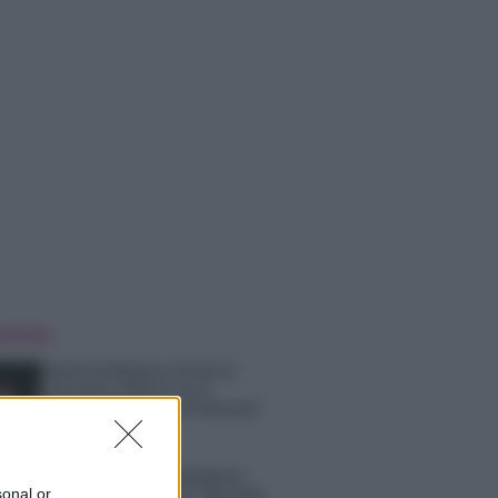
 NOTIZIE
Belen Rodriguez ritrova la
serenità: il bacio con il
compagno Gaetano Fidanzati
Uomini e Donne, Elisabetta
sonal or
Gigante in ospedale: “Barcollo