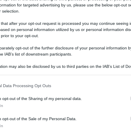
formation for targeted advertising by us, please use the below opt-out s
 selection.
ri per Striscia La Notizia: chi la
 that after your opt-out request is processed you may continue seeing i
ased on personal information utilized by us or personal information dis
 prior to your opt-out.
rately opt-out of the further disclosure of your personal information by
he IAB’s list of downstream participants.
tion may also be disclosed by us to third parties on the IAB’s List of 
 that may further disclose it to other third parties.
 that this website/app uses one or more Google services and may gath
l Data Processing Opt Outs
including but not limited to your visit or usage behaviour. You may click 
 to Google and its third-party tags to use your data for below specifi
o opt-out of the Sharing of my personal data.
ogle consent section.
Un med
In
Sikabo
o opt-out of the Sale of my Personal Data.
tirico partorito dalla mente geniale di
Tempta
“Non è
In
rinnovamento. Dopo anni di staffette che si