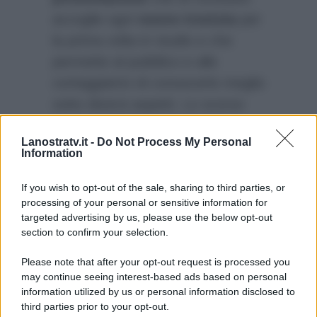
accoglie ogni
nuovo tronista
per
la prima volta in studio e che
permette al pubblico e alle
corteggiatrici di conoscerlo meglio
sotto diversi aspetti. Lo scorso
anno per
Fabio sul trono
Lanostratv.it -
Do Not Process My Personal
arrivarono oltre 500
Information
candidature
; replicherà il
successo
Gianmarco Valenza
?
If you wish to opt-out of the sale, sharing to third parties, or
processing of your personal or sensitive information for
targeted advertising by us, please use the below opt-out
section to confirm your selection.
Please note that after your opt-out request is processed you
may continue seeing interest-based ads based on personal
information utilized by us or personal information disclosed to
third parties prior to your opt-out.