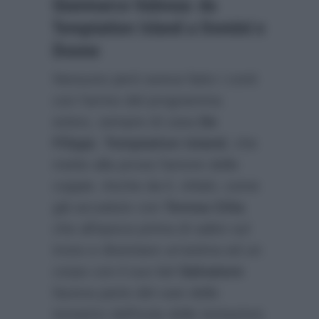
Gianmarco Valenza: da
Temptation Island a Uomini e
Donne
Nessuno però aveva fatto i conti
con l’arrivo del programma
estivo, sempre di casa
De
Filippi
,
Temptation Island
, che
mette alla prova l’amore delle
coppie. Anche da lì, infatti, come
già accaduto con
Teresa Cilia
che all’epoca prima di salire sul
trono e diventare un’anima ed un
corpo con il suo bel
Salvatore
faceva parte del cast delle
tentatrici dell’isola delle tentazioni,