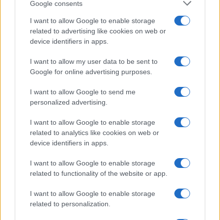
Belen Rodriguez ritrova la
Google consents
serenità: il bacio con il
compagno Gaetano Fidanzati
I want to allow Google to enable storage
related to advertising like cookies on web or
device identifiers in apps.
Uomini e Donne, Elisabetta
Gigante in ospedale: “Barcollo
I want to allow my user data to be sent to
ma non mollo”
Google for online advertising purposes.
I want to allow Google to send me
Temptation Island, affari d’oro per Giovanni
personalized advertising.
Grazioso: attività in espansione?
Benjamin Mascolo replica alla sua ex
I want to allow Google to enable storage
fidanzata Bella Thorne: “Dicono di me…”
related to analytics like cookies on web or
Amici, Simone Nolasco vittima di un
device identifiers in apps.
incidente: “Mi è passata tutta la vita davanti”
I want to allow Google to enable storage
Un medico in famiglia, l’appello di Margot
related to functionality of the website or app.
Sikabonyi: “Necessario il suo ritorno!”
Temptation Island, Danilo D’Angelo ammette:
I want to allow Google to enable storage
“Non è un periodo semplice”
related to personalization.