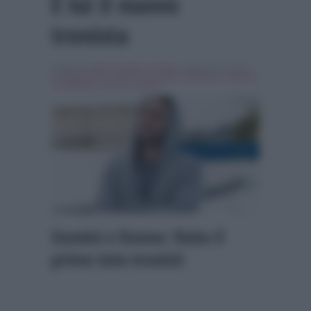
È lui il nuovo
tronista
Scritto da
Vittorio Nathan Camillo
, il Agosto 21, 2015 ,
in
Programmi Tv
Tag:
Aurora Betti
,
Gianmarco Valenza
,
In evidenza
,
Uomini e Donne
Uomini e Donne: finito il
primo toto-tronisti