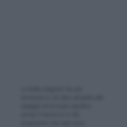
La bella stagione sta per
terminare e ciò oltre all’addio alle
spiagge ed al mare significa
anche il ritorno in tv dei
programmi che ogni anno