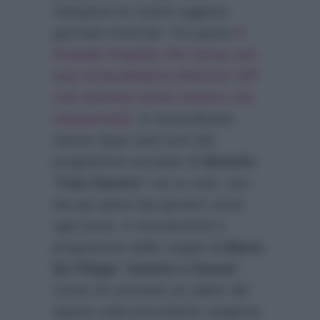
riempiono le nostre uggiose
giornate invernali. Tra questi
il
Grande Fratello che torna con
una straordinaria edizione VIP
con annessi primi rumors sui
concorrenti
, lo straordinario
ritorno dopo tanti anni del
programma secolare di
Bonolis
“
Ciao Darwin
” ma su tutti, uno
dei più attesi dai giovani come
ogni anno, è sicuramente il
programma delle coppie di
Maria
De Filippi
“
Uomini e Donne
“.
Come di consueto al calare del
sipario sulla precedente stagione