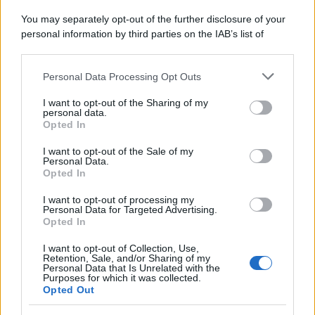
You may separately opt-out of the further disclosure of your
personal information by third parties on the IAB’s list of
downstream participants.
Personal Data Processing Opt Outs
This information may also be disclosed by us to third parties
on the IAB’s List of Downstream Participants that may further
ULTIME NOTIZIE
I want to opt-out of the Sharing of my
disclose it to other third parties.
personal data.
Helena Prestes e Javier Martinez
Opted In
sono in crisi oppure no? Lui
Please note that this website/app uses one or more Google
rompe il silenzio
services and may gather and store information including but
I want to opt-out of the Sale of my
Personal Data.
not limited to your visit or usage behaviour. You may click to
Opted In
grant or deny consent to Google and its third-party tags to
Uomini e Donne, sfogo al veleno
use your data for below specified purposes in below Google
di Ludovica Valli: “Letto cose
I want to opt-out of processing my
consent section.
sconvolgenti su di me”
Personal Data for Targeted Advertising.
Opted In
I want to opt-out of Collection, Use,
Uomini e Donne, retroscena di
Retention, Sale, and/or Sharing of my
Alice Barisciani: “Ricevevo
Personal Data that Is Unrelated with the
minacce e insulti”
Purposes for which it was collected.
Opted Out