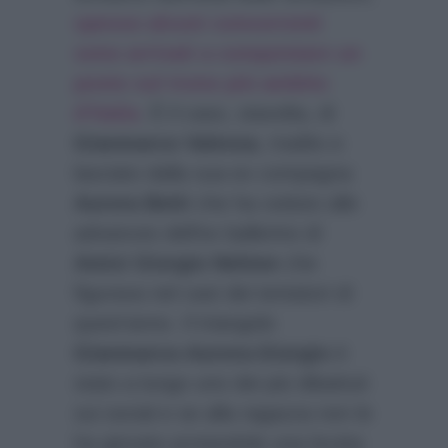
spesso alcuni concorrenti
sono arrivati a conquistare un
posto sul trono più ambito
d’Italia
. È il caso, stavolta, di
Gianmarco Valenza
, tradito e
lasciato dalla sua ex compagna
Aurora Betti
che ha ceduto alle
advances dell’ex ballerino di
Amici
Giorgio Nehme
che
figurava nel cast dei tentatori di
quest’anno. Il triangolo
Gianmarco-Aurora-Giorgio
è
stato a lungo uno dei più dibattuti
sui social e se alla ragazza non le
ha giovato protandole una brutta