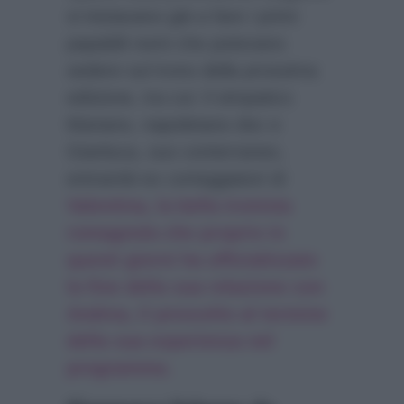
si iniziavano già a fare i primi
papabili nomi che potevano
sedere sul trono della prossima
edizione, tra cui: il simpatico
Mariano, napoletano doc e
Gianluca, suo conterraneo,
entrambi ex corteggiatori di
Valentina, la bella tronista
romagnola che proprio in
questi giorni ha ufficializzato
la fine della sua relazione con
Andrea, il prescelto al termine
della sua esperienza nel
programma.