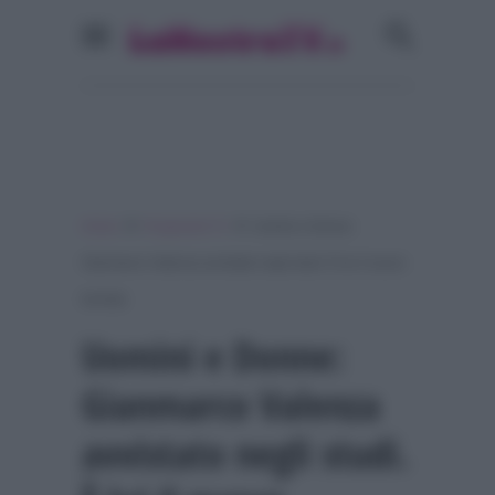
»
»
Home
Programmi Tv
Uomini e Donne:
Gianmarco Valenza avvistato negli studi. È lui il nuovo
tronista
Uomini e Donne:
Gianmarco Valenza
avvistato negli studi.