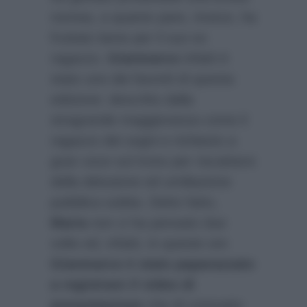
nomea, a quanto pare, invece, ha
fruttato bene per il suo ex
ragazzo.
Gianmarco
infatti è
stato uno dei favoriti di questa
edizione: descritto dalla
stragrande maggioranza come il
ragazzo dei sogni e richiesto a
gran voce sul trono per riscattarsi
della delusione ed umiliazione
pubblica subita. Detto fatto,
Maria
non ci ha pensato due
volte ed, infatti, in queste ore
Gianmarco è stato paparazzato
a registrare il video di
presentazione
che di consueto