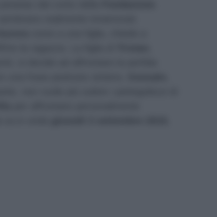
 pesetas dal conto della
Fondazione
.
 sembrano realmente innamorati.
Aurora
come a una figlia, chiede a
frire la ragazza. La figlia di
Tristan
,
ti, si decide ad affrontare la perfida
on una frase piuttosto sinistra.
Gonzalo
,
te, non vuole più subire i pettegolezzi di
lla
per affrontare personalmente
o
va in onda
giovedì 3 settembre 2015
,