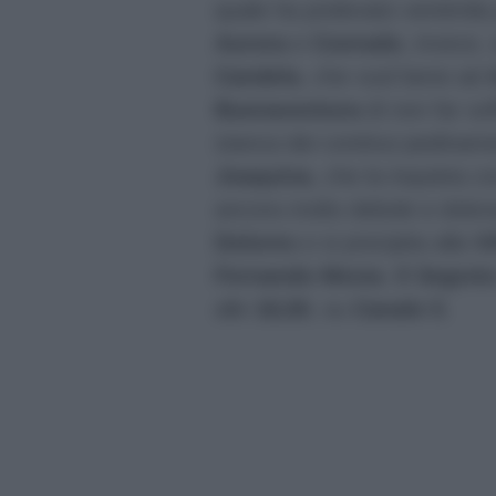
quale ha prelevato ventimila
Aurora
e
Conrado
, invece,
Candela
, che vuol bene ad
Buenaventura
di non far sof
stanca dei continui pedinamen
Joaquina
, che la inquieta c
ancora molto debole e doloran
Dolores
e si precipita alla
Vi
Fernando Mesia
.
Il Segret
alle
18,50
, su
Canale 5
.