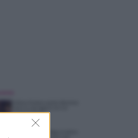
 NOTIZIE
Helena Prestes e Javier Martinez
sono in crisi oppure no? Lui
rompe il silenzio
Uomini e Donne, sfogo al veleno
di Ludovica Valli: “Letto cose