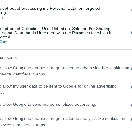
viene fermata da suo marito
Fernando
,
Amici,
incide
to opt-out of processing my Personal Data for Targeted
 adulterio. La figlia di
Emilia
viene quindi
ing.
Un med
In
enevolenza della sua madrina che, per
Sikabo
resto di Maria
è quindi al centro della
o opt-out of Collection, Use, Retention, Sale, and/or Sharing
Tempta
ersonal Data that Is Unrelated with the Purposes for which it
“Non è
lected.
2 settembre
, ma i momenti di suspence
Out
ancora sconvolta per quanto accaduto a
o di una donna misteriosa che la
consents
 anticipazioni de Il Segreto del 3
o allow Google to enable storage related to advertising like cookies on
milia
, che rivela alla sua famiglia la triste
evice identifiers in apps.
a
Maria
.
Donna Francisca
ha deciso di
o allow my user data to be sent to Google for online advertising
suo destino: difficilmente
Maria
potrà
s.
ancora
Emilia
non sa, è il motivo per il
to allow Google to send me personalized advertising.
agito in quel modo.
La donna vuole
 bambino che Maria porta in grembo
e,
o allow Google to enable storage related to analytics like cookies on
evice identifiers in apps.
re un patto scellerato con il perfido