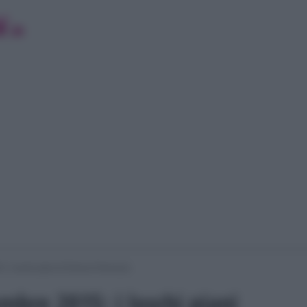
5: i loschi piani di Donna Francisca
embre 2015: i loschi piani