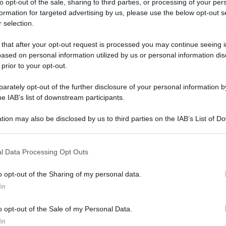
to opt-out of the sale, sharing to third parties, or processing of your per
formation for targeted advertising by us, please use the below opt-out s
 Francisca vuole il bambino di Maria
 selection.
 that after your opt-out request is processed you may continue seeing i
ased on personal information utilized by us or personal information dis
 prior to your opt-out.
rately opt-out of the further disclosure of your personal information by
he IAB’s list of downstream participants.
tion may also be disclosed by us to third parties on the IAB’s List of 
 that may further disclose it to other third parties.
 that this website/app uses one or more Google services and may gath
l Data Processing Opt Outs
including but not limited to your visit or usage behaviour. You may click 
 to Google and its third-party tags to use your data for below specifi
o opt-out of the Sharing of my personal data.
ogle consent section.
Tempta
l Segreto
,
mercoledì 2 settembre 2015
.
In
Grazio
 regalano un grande colpo di scena:
Benjam
o opt-out of the Sale of my Personal Data.
da
. La ragazza, decisa ad abbandonare il
fidanz
In