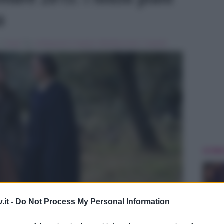
a
 in
Soap
Tag:
anticipazioni il segreto
,
Breaking news
,
il segreto
ULTIME
.it -
Do Not Process My Personal Information