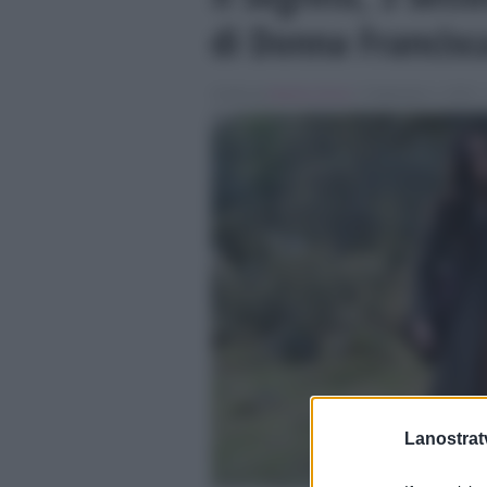
di Donna Francisc
Scritto da
Martina Dessì
, il Settembre 2, 2015 ,
Lanostratv