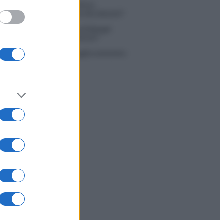
 Simone Nolasco vittima di un
nte: “Mi è passata tutta la vita davanti”
ico in famiglia, l’appello di Margot
nyi: “Necessario il suo ritorno!”
tion Island, Danilo D’Angelo ammette:
 un periodo semplice”