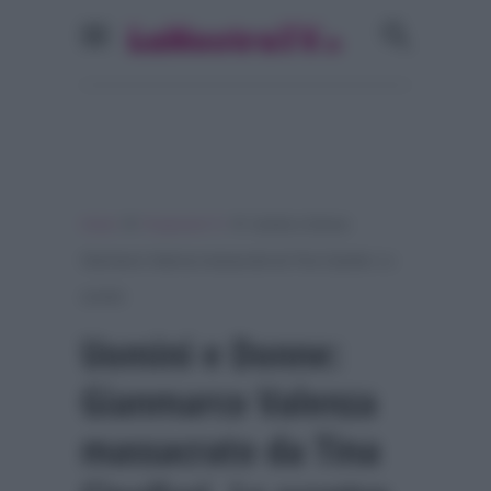
»
»
Home
Programmi Tv
Uomini e Donne:
Gianmarco Valenza massacrato da Tina Cipollari. Lo
scontro
Uomini e Donne:
Gianmarco Valenza
massacrato da Tina