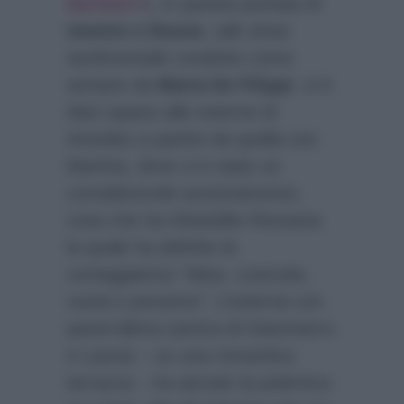
Barbato?
), in questa puntata di
Uomini e Donne
, talk show
sentimentale condotto come
sempre da
Maria De Filippi
, si è
dato spazio alle esterne di
Amedeo a partire da quella con
Martina, dove vi è stato un
considerevole avvicinamento,
cosa che ha infastidito Rossana
la quale ha definito la
corteggiatrice
“falsa, costruita,
vuota e pessima”
. L’esterna con
quest’ultima (amica di Gianmarco
e Laura) – su una romantica
terrazza – ha aizzato la polemica