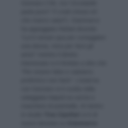
Gennaro (
“Ah, mo’ Cicciobello
parla pure? Ti credi chissà chi
che manco saluti”
). Gianmarco
ha appoggiato Rafael dicendo
“Lui è venuto qua per corteggiare
una donna, mica per farsi gli
amici”
mentre il diretto
interessato si è limitato a dire che
“Per essere falso e salutarvi,
preferisco non farlo”
. L’esterna
con Gennaro si è svolta nella
soleggiata Napoli tra sorrisi e
maschere di pulcinella. Al rientro
in studio
Tina Cipollari
si è di
nuovo lanciata su
Gianmarco