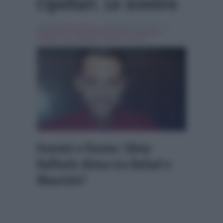
Cipollari. Lo scontro
Scritto da
Denis Bocca
, il Settembre 30, 2015 , in
Programmi Tv
Tag:
Breaking news
,
Gianmarco
Valenza
,
Tina Cipollari
,
Uomini e Donne
Uomini e Donne: Silvia
Raffaele divisa tra Rafael e
Maurizio?