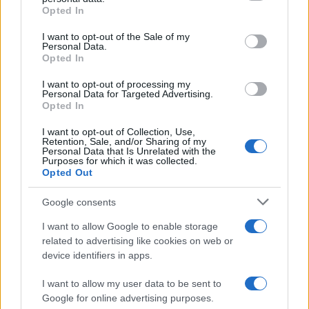
Helena Prestes e Javier Martinez
Opted In
sono in crisi oppure no? Lui
Please note that this website/app uses one or more Google
rompe il silenzio
services and may gather and store information including but
I want to opt-out of the Sale of my
Personal Data.
not limited to your visit or usage behaviour. You may click to
Opted In
grant or deny consent to Google and its third-party tags to
Uomini e Donne, sfogo al veleno
use your data for below specified purposes in below Google
di Ludovica Valli: “Letto cose
I want to opt-out of processing my
consent section.
sconvolgenti su di me”
Personal Data for Targeted Advertising.
Opted In
I want to opt-out of Collection, Use,
Uomini e Donne, retroscena di
Retention, Sale, and/or Sharing of my
Alice Barisciani: “Ricevevo
Personal Data that Is Unrelated with the
minacce e insulti”
Purposes for which it was collected.
Opted Out
Belen Rodriguez ritrova la
Google consents
serenità: il bacio con il
compagno Gaetano Fidanzati
I want to allow Google to enable storage
related to advertising like cookies on web or
device identifiers in apps.
Uomini e Donne, Elisabetta
Gigante in ospedale: “Barcollo
I want to allow my user data to be sent to
ma non mollo”
Google for online advertising purposes.