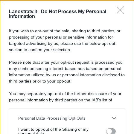
un bacio a stampo alla tronista.
Lanostratv.it -
Do Not Process My Personal
Termina la puntata con l’entrata
Information
di nuovi corteggiatori e nuove
corteggiatrici.
If you wish to opt-out of the sale, sharing to third parties, or
processing of your personal or sensitive information for
targeted advertising by us, please use the below opt-out
section to confirm your selection.
Please note that after your opt-out request is processed you
may continue seeing interest-based ads based on personal
information utilized by us or personal information disclosed to
third parties prior to your opt-out.
You may separately opt-out of the further disclosure of your
personal information by third parties on the IAB’s list of
downstream participants.
Personal Data Processing Opt Outs
This information may also be disclosed by us to third parties
on the IAB’s List of Downstream Participants that may further
ULTIME NOTIZIE
I want to opt-out of the Sharing of my
disclose it to other third parties.
personal data.