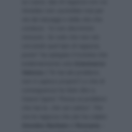
su Laura, tipo di ragazza con cui
Amedeo non uscirebbe mai per
via dei tatuaggi e della vita che
conduce.
“Io non discrimino
nessuno. So solo che non sto
cercando quel tipo di ragazza,
punto”
ha spiegato il tronista che
evidentemente urta
Gianmarco
Valenza
(
“Te hai dei problemi,
non ti capisco proprio”
) e che di
conseguenza ha fatto dire a
Gianni Sperti
“Pensa ai problemi
che hai te, che sei cattivo”
. Per
ora la ragazza che più ha colpito
Amedeo Barbato
è
Rossana
–