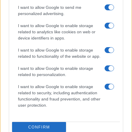
I want to allow Google to send me
Temptation Island, affari d’oro per Giovanni
personalized advertising.
Grazioso: attività in espansione?
Benjamin Mascolo replica alla sua ex
I want to allow Google to enable storage
fidanzata Bella Thorne: “Dicono di me…”
related to analytics like cookies on web or
Amici, Simone Nolasco vittima di un
device identifiers in apps.
incidente: “Mi è passata tutta la vita davanti”
I want to allow Google to enable storage
Un medico in famiglia, l’appello di Margot
related to functionality of the website or app.
Sikabonyi: “Necessario il suo ritorno!”
Temptation Island, Danilo D’Angelo ammette:
I want to allow Google to enable storage
“Non è un periodo semplice”
related to personalization.
I want to allow Google to enable storage
related to security, including authentication
functionality and fraud prevention, and other
user protection.
Programmi Tv
Personaggi
Serie Tv
CONFIRM