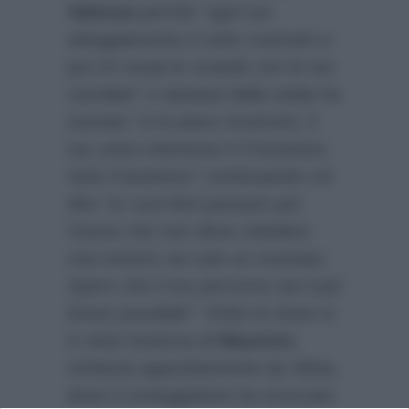
Valenza
perché
“ogni tuo
atteggiamento è tutto costruito e
poi mi rompi le scatole con le tue
cavolate”
e alzatasi dalla sedia ha
tuonato
“a te piace mostrarti, il
tuo unico interesse è il business.
Solo il business”
continuando col
dire
“tu vuoi farti passare per
l’uomo che non deve chiedere
mai mentre sei solo un montato.
Spero che il tuo percorso sia il più
breve possibile”
. Finito lo show si
è vista l’esterna di
Maurizio
,
richiesta appositamente da Silvia,
dove il corteggiatore ha scoccato