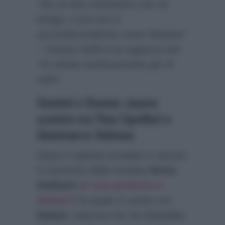
“Ha un lato misterioso che mi
intriga, e poi non è
accondiscendente come Martina”
– mentre Sofia è la ragazza che
“mi attrae esteticamente più di
tutte”
.
Uomini e Donne: nuovo
scontro tra Tina Cipollari e
Gianmarco Valenza
Dopo il capitolo Amedeo è venuto
il momento della tronista
Silvia
Raffaele
(
il suo preferito è
Rafael?
) la quale è uscita con
Rafael
, esterna che ha infastidito