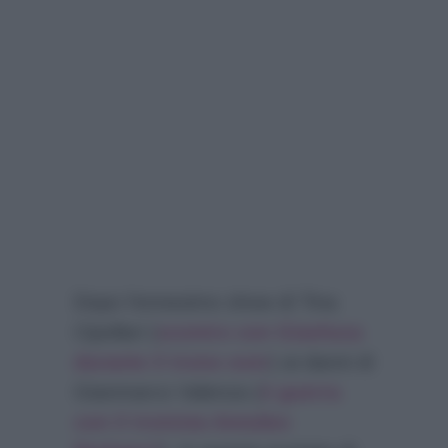
Dopo l’ennesimo show di Tina
Cipollari (
scontro con Gianluca
durante il trono over
) ai danni di
Gianmarco Valenza (
è guerra
con il tronista Amedeo