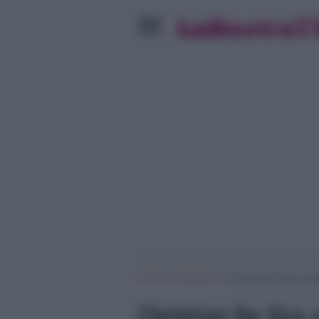
»
»
Home
Interviste
Christian De Sica a Veri
Christian De Sica 