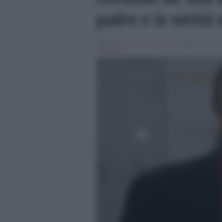
padre e la verità 
Scritto da
Claudia Giordano
, il Ottobre 24, 201
Verissimo