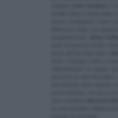
cognato
Carlo Verdone
e l’
sorella Silvia ai tempi della
hanno combattutto contro vari
differenza d’età e la reputa
sciupafemmine.
Silvia Toff
serie di spezzoni di film ch
arriva all’intervista fatta a
Ma
2014: Christian svela a sor
“abbandonare” la coppia, lasc
dal punto di vista lavorativo
mai divertito tanto quanto co
nuovo insieme, ma ad un pro
Sica considera
Massimo Bo
su una possibile collaborazi
impegni di entrambi.