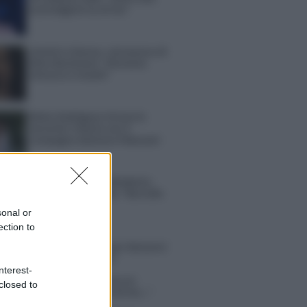
sconvolgenti su di me”
Uomini e Donne, retroscena di
Alice Barisciani: “Ricevevo
minacce e insulti”
Belen Rodriguez ritrova la
serenità: il bacio con il
compagno Gaetano Fidanzati
Uomini e Donne, Elisabetta
Gigante in ospedale: “Barcollo
ma non mollo”
sonal or
ection to
tion Island, affari d’oro per Giovanni
so: attività in espansione?
nterest-
in Mascolo replica alla sua ex
closed to
ata Bella Thorne: “Dicono di me…”