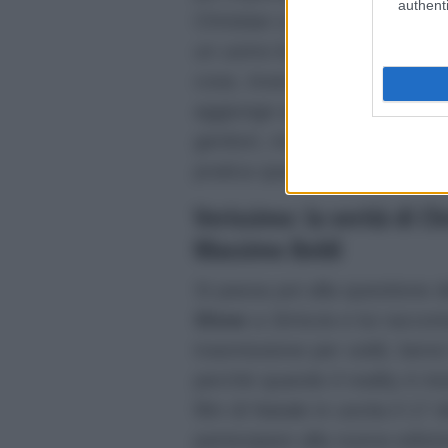
authenti
Christian con il padre e lui 
un uomo buono e gentile che
cose, invece è scomparso t
aggiunge anche che vorrebbe 
genitori, ma che non ha anco
pratica questo sogno.
Verissimo: la verità di Ch
Massimo Boldi
Si passa poi alla questione 
Show
a
Striscia
e lui raccon
trasmissione per soldi, bensì
perchè quando il reality è iniz
film di Natale in uscita il 1
partecipare alla nuova edizio