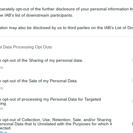
Amici,
lla padrona di casa e dei suoi due
incide
rately opt-out of the further disclosure of your personal information by
 e Jonathan. Dopo Ariadna Gaya,
la
he IAB’s list of downstream participants.
Un med
Sikabo
p spagnola “Il Segreto”
che ha aperto
tion may also be disclosed by us to third parties on the IAB’s List of 
Tempta
studio
Christian De Sica
, attore
 that may further disclose it to other third parties.
“Non è
impegnato in questo periodo anche a
 that this website/app uses one or more Google services and may gath
l Data Processing Opt Outs
on Michelle Hunziker.
Silvia Toffanin
including but not limited to your visit or usage behaviour. You may click 
 to Google and its third-party tags to use your data for below specifi
a Christian un video che lo celebra nelle
o opt-out of the Sharing of my personal data.
ogle consent section.
In
cinema, tv e teatro e che racconta la sua
e mattatore”
e un talento
o opt-out of the Sale of my Personal Data.
tudio la conduttrice gli chiede quale sia la
In
orgoglioso e lui risponde dei suoi figli
to opt-out of processing my Personal Data for Targeted
 dei cinepanettoni fatti negli anni che
ing.
In
andogli anche una certa sicurezza dopo
o opt-out of Collection, Use, Retention, Sale, and/or Sharing
rettezza economica.
De Sica
si definisce
ersonal Data that Is Unrelated with the Purposes for which it
lected.
conta della sua adolescenza da bambino
Out