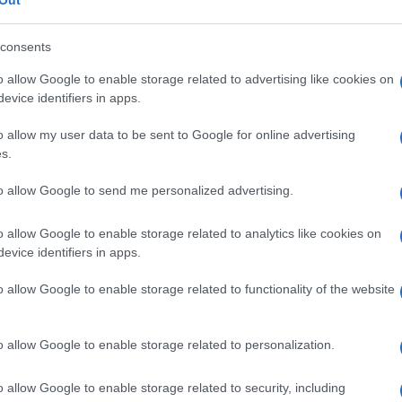
nostante un padre illustre. Quando a 23
vela di aver lasciato gli studi per buttarsi
consents
i un mestiere con il quale poi ha potuto
o allow Google to enable storage related to advertising like cookies on
evice identifiers in apps.
simo il ricordo del padre
o allow my user data to be sent to Google for online advertising
s.
 Sica
che ricordo ha del padre e lui
to allow Google to send me personalized advertising.
ta per entrare a teatro si fa il segno
dre Vittorio di proteggerlo. La
o allow Google to enable storage related to analytics like cookies on
evice identifiers in apps.
sodio della sua vita in cui Christian da
la stazione con sua mamma e l’attore
o allow Google to enable storage related to functionality of the website
lo mentre gli correva incontro e lo
 poi anche di avere un bellissimo rapporto
o allow Google to enable storage related to personalization.
è il luogo in cui ha vissuto le esperienza
o allow Google to enable storage related to security, including
. La
Toffanin
torna però al rapporto di