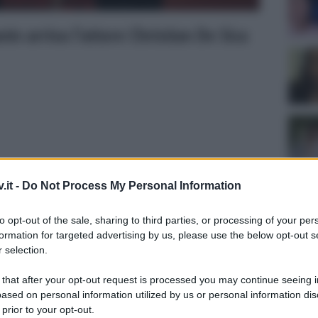
nin arriva l’attore Christian De Sica
.it -
Do Not Process My Personal Information
to opt-out of the sale, sharing to third parties, or processing of your per
formation for targeted advertising by us, please use the below opt-out s
 selection.
Tempta
amento di questa nuova edizione
Grazio
 that after your opt-out request is processed you may continue seeing i
anale5 guidato dalla bella
Silvia Toffanin
.
Benjam
ased on personal information utilized by us or personal information dis
fidanz
come già anticipato
, sono pronti per
 prior to your opt-out.