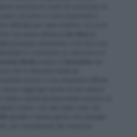
attore racconta di come ha conosciuto la
 scuola e di come si sono innamorati e
e difficoltà per stare insieme, tra cui la
zione che aveva all’epoca
De Sica
di
anin
prosegue mostrando a De Sica una
iedendogli un commento su ciascuno e si
ssimo Boldi
proprio a
Verissimo
nel
presa che fu Massimo Boldi ad
iandolo anche in una situazione difficile
. L’attore aggiunge anche di non essersi
n Boldi e quindi gli piacerebbe lavorare di
getto nuovo, non alle solite cose. De
ldi
geniale e lascia aperto uno spiraglio
one, pur consapevole dei numerosi