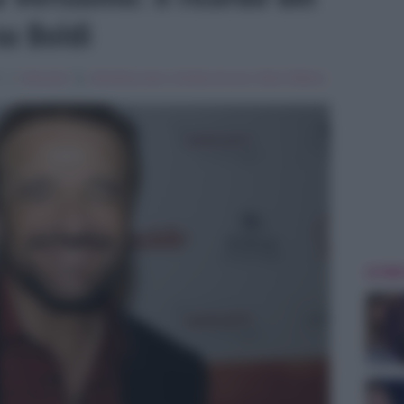
su Boldi
5 , in
Interviste
Tag:
Breaking news
,
christian de sica
,
Silvia Toffanin
,
ULTIME