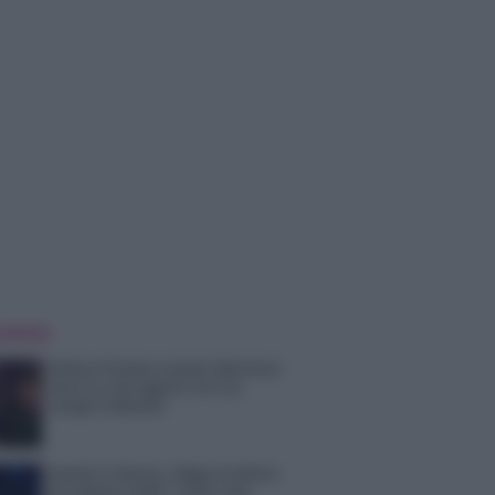
 NOTIZIE
Helena Prestes e Javier Martinez
sono in crisi oppure no? Lui
rompe il silenzio
Uomini e Donne, sfogo al veleno
di Ludovica Valli: “Letto cose