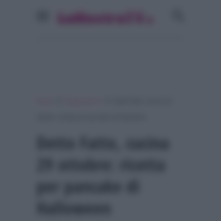
»
»
Home
Programmi Tv
Detto Fatto, cucina 29
ottobre: ricetta per pancake di Halloween
Detto Fatto, cucina
29 ottobre: ricetta
per pancake di
Halloween