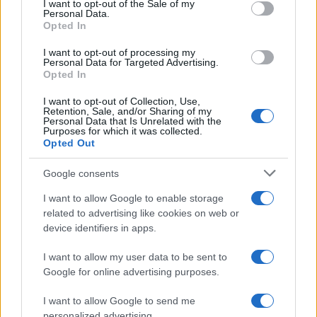
I want to opt-out of the Sale of my
Personal Data.
not limited to your visit or usage behaviour. You may click to
Opted In
grant or deny consent to Google and its third-party tags to
Uomini e Donne, sfogo al veleno
use your data for below specified purposes in below Google
di Ludovica Valli: “Letto cose
I want to opt-out of processing my
consent section.
sconvolgenti su di me”
Personal Data for Targeted Advertising.
Opted In
I want to opt-out of Collection, Use,
Uomini e Donne, retroscena di
Retention, Sale, and/or Sharing of my
Alice Barisciani: “Ricevevo
Personal Data that Is Unrelated with the
minacce e insulti”
Purposes for which it was collected.
Opted Out
Belen Rodriguez ritrova la
Google consents
serenità: il bacio con il
compagno Gaetano Fidanzati
I want to allow Google to enable storage
related to advertising like cookies on web or
device identifiers in apps.
Uomini e Donne, Elisabetta
Gigante in ospedale: “Barcollo
I want to allow my user data to be sent to
ma non mollo”
Google for online advertising purposes.
I want to allow Google to send me
Temptation Island, affari d’oro per Giovanni
personalized advertising.
Grazioso: attività in espansione?