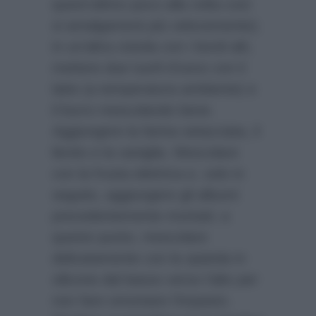
quest’ultimo poco alla volta così
si amalgamerà più velocemente);
in un’altra ciotola con i bordi alti,
mettere due tuorli d’uovo con il
latte (a temperatura ambiente) e
il burro mescolando bene.
Aggiungere la farina setacciata, il
lievito e la vaniglia. Mescolare
con la frusta elettrica e, solo in
seguito, aggiungere gli albumi
precedentemente montati; a
questo punto, mescolare
delicatamente con la spatola in
silicone dal basso verso l’alto per
non fare smontare l’impasto.