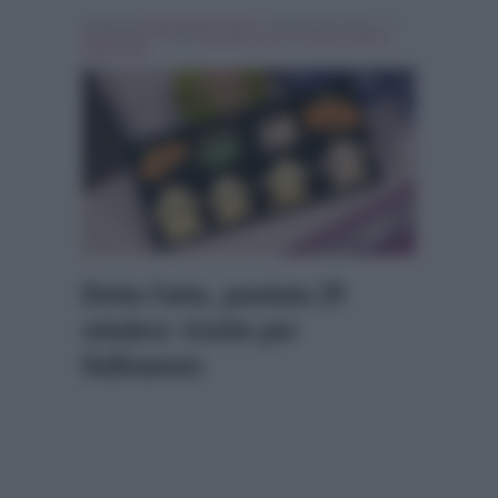
Scritto da
Alessandro Petroni
, il Ottobre 29, 2015 , in
Programmi Tv
Tag:
Breaking news
,
Caterina Balivo
,
Detto Fatto
Detto Fatto, puntata 29
ottobre: ricette per
Halloween