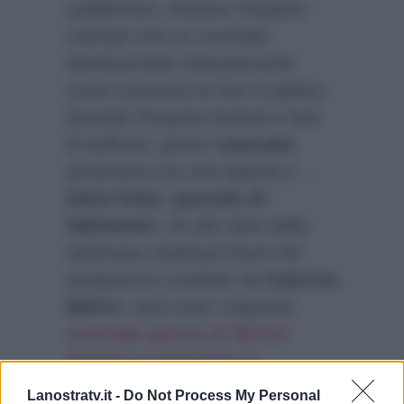
solidifichino. Mettere l’impasto
colorato con un cucchiaio
distribuendolo delicatamente
come mostrano le foto in gallery.
Quando l’impasto inizierà a fare
le bollicine, girare il
pancake
aiutandosi con una spatola e …
Detto Fatto
:
pancake di
Halloween
. Gli altri dolci della
settimana realizzati finora nel
programma condotto da
Caterina
Balivo
, sono stati i seguenti:
merenda golosa di Michel
Paquier
e
plumcake al
limoncello di Alessandro
Lanostratv.it -
Do Not Process My Personal