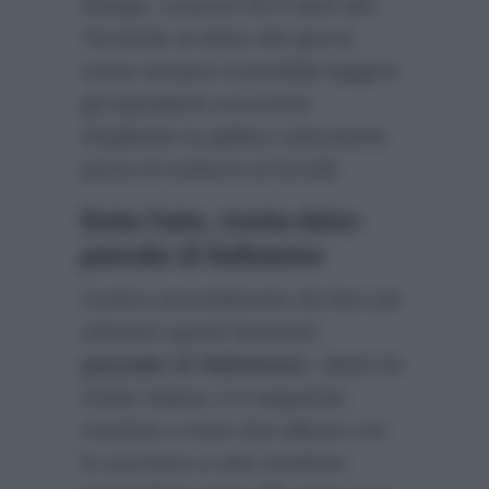
Marigo, Lorenzo Ait e tanti altri.
Tornando al dolce del giorno,
come sempre è possibile leggere
gli ingredienti occorrenti
sfogliando la gallery sottostante
prima di mettersi ai fornelli.
Detto Fatto, ricetta dolce:
pancake di Halloween
Il primo procedimento da fare per
ottenere questi fantastici
pancake di Halloween
, ideati da
Giulia Vaiana, è il seguente:
montare a neve due albumi con
lo zucchero a velo (mettere