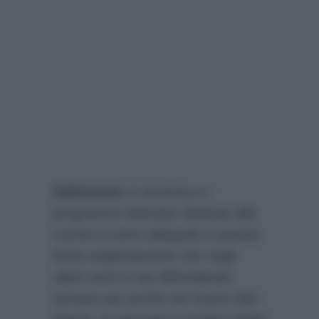
Halloween
si avvicina e i
programmi televisivi dedicati alla
cucina si sono adeguati a questa
festa anglosassone che negli
ultimi anni si sta diffondendo
sempre più anche nel nostro Bel