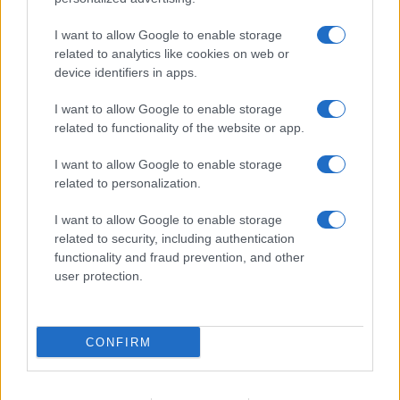
Benjamin Mascolo replica alla sua ex
I want to allow Google to enable storage
fidanzata Bella Thorne: “Dicono di me…”
related to analytics like cookies on web or
Amici, Simone Nolasco vittima di un
device identifiers in apps.
incidente: “Mi è passata tutta la vita davanti”
I want to allow Google to enable storage
Un medico in famiglia, l’appello di Margot
related to functionality of the website or app.
Sikabonyi: “Necessario il suo ritorno!”
Temptation Island, Danilo D’Angelo ammette:
I want to allow Google to enable storage
“Non è un periodo semplice”
related to personalization.
I want to allow Google to enable storage
related to security, including authentication
functionality and fraud prevention, and other
user protection.
Programmi Tv
Personaggi
Serie Tv
CONFIRM
Soap
Gossip
Musica
Ascolti Tv
The Voice
Chi Siamo