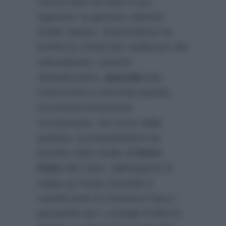
nuova tutor ha fatto il suo
ingresso: la giovane webstar
Giulia Vaiana. Quest’ultima ha
fornito la ricetta per realizzare dei
coloratissimi, nonchè
simpaticissimi,
pancake
per
trascorrere in armonia questa
ricorrenza imminente.
Ovviamente, nel corso della
puntata, la presentatrice ha
accolto nello studio di
Detto
Fatto
altri tutor: dall’esperto di
make-up Paolo Guatelli al
cambio-look di Giovanni Ciacci,
passando per i consigli di Morris