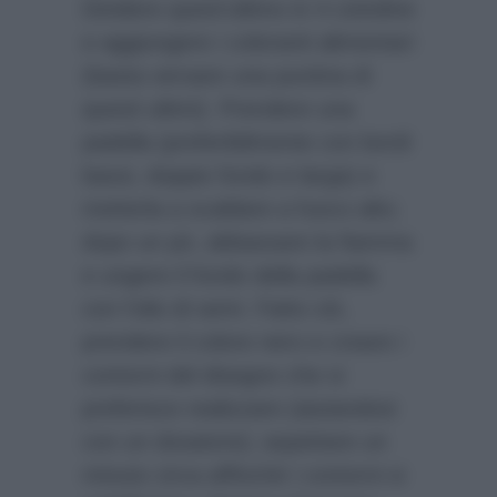
Dividere quest’ultimo in 4 ciotoline
e aggiungere i coloranti alimentari
(basta versare una puntina di
questi ultimi). Prendere una
padella (preferibilmente con bordi
bassi, doppio fondo e larga) e
metterla a scaldare a fuoco alto;
dopo un pò, abbassare la fiamma
e ungere il fondo della padella
con l’olio di semi. Fatto ciò,
prendere il colore nero e creare i
contorni del disegno che si
preferisce realizzare (aiutandosi
con un dosatore); aspettare un
minuto circa affinché i contorni si