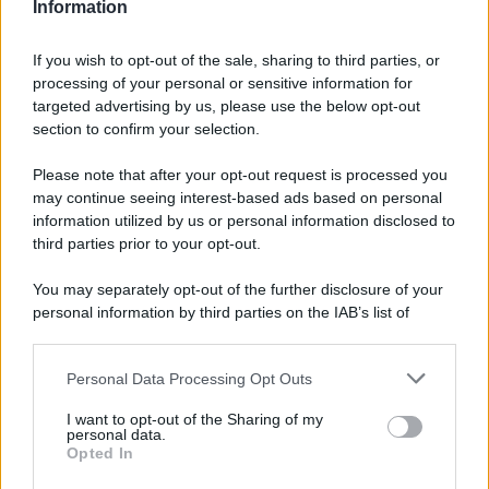
Information
Servida
.
[imagebrowser id=14775]
If you wish to opt-out of the sale, sharing to third parties, or
processing of your personal or sensitive information for
targeted advertising by us, please use the below opt-out
section to confirm your selection.
Please note that after your opt-out request is processed you
may continue seeing interest-based ads based on personal
information utilized by us or personal information disclosed to
third parties prior to your opt-out.
You may separately opt-out of the further disclosure of your
personal information by third parties on the IAB’s list of
downstream participants.
Personal Data Processing Opt Outs
This information may also be disclosed by us to third parties
on the IAB’s List of Downstream Participants that may further
ULTIME NOTIZIE
I want to opt-out of the Sharing of my
disclose it to other third parties.
personal data.
Helena Prestes e Javier Martinez
Opted In
sono in crisi oppure no? Lui
Please note that this website/app uses one or more Google
rompe il silenzio
services and may gather and store information including but