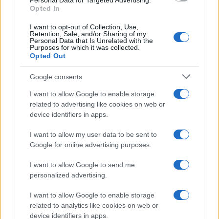
Personal Data for Targeted Advertising.
Opted In
I want to opt-out of Collection, Use,
Temptation Island, Danilo diffida
Retention, Sale, and/or Sharing of my
Simona Giordano che replica:
Personal Data that Is Unrelated with the
“Ho conservato gli screen”
Purposes for which it was collected.
Opted Out
Ballando con le stelle 2026,
Google consents
rivoluzione di Milly Carlucci:
tutte le indiscrezioni
I want to allow Google to enable storage
related to advertising like cookies on web or
device identifiers in apps.
Temptation Island, la
confessione di Perla Vatiero:
I want to allow my user data to be sent to
“Non riesco più a guardarlo”
Google for online advertising purposes.
I want to allow Google to send me
Grazia Kendi soffre per la fine della storia con
personalized advertising.
Mattia Scudieri: “So cosa ci ha distrutti”
Temptation Island, puntata speciale a
I want to allow Google to enable storage
settembre? Lo spoiler di Rosario Monetti
related to analytics like cookies on web or
Carmen Russo ed Enzo Paolo Turchi nel cast di
device identifiers in apps.