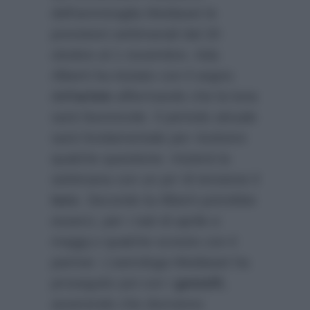
dell’ammiraglia Mediaset le
previsioni settimanali dal 20
ottobre al 1 novembre. Ada
Alberti ha iniziato con il segno
dell’
ariete
affermando che la luna
sarà favorevole. Il periodo attuale
sarà fondamentale per risolvere
qualche questione. Inizierà la
settimana con un po’ di tensione il
toro
. Secondo la Alberti potrebbe
esserci, per i nati di aprile e
maggi,o qualche screzio con il
partner. L’astrologa Mediaset ha
proseguito poi con i
gemelli
,
asserendo che dovranno