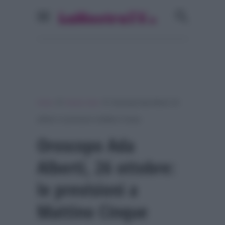
»
»
Home
Notizie Varie
Oroscopo Ada Alberti, 26
ottobre: le previsioni a Mattino Cinque
Oroscopo Ada
Alberti, 26 ottobre:
le previsioni a
Mattino Cinque