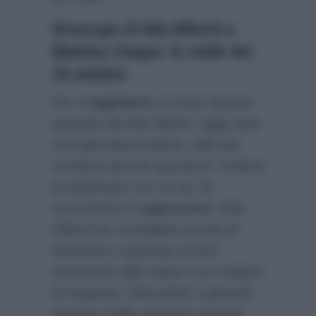
Oroscopo di Ada Alberti a
Mattino Cinque: le stelle del
26 ottobre
Per il
sagittario
, in base quanto
asserito da Ada Alberti, oggi sarà
una giornata positiva, utile per
risolvere alcune questioni. Inizierà
la settimana con un po’ di
nervosismo il
capricorno
. Ada
Alberti ha consigliato ai nati di
dicembre e gennaio di fare
attenzione alla salute e ai malanni
di stagione. Mercoledì e giovedì
saranno delle giornate positive.