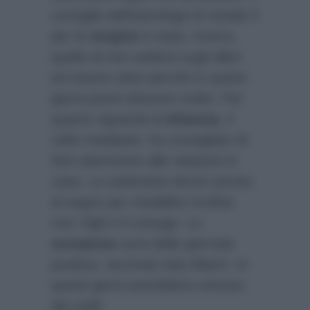
consiglio dell’astrologa di canale 5
per la
vergine
è stato, invece,
quello di non sedersi sugli allori
ed essere attivi perchè in questi
giorni potrà ottenere molto. Per
quanto riguarda la
bilancia
, il
volto mediaset, ha consigliato di
fare attenzione alle relazioni in
casa. La settimana dovrà servire
al segno per ristabilire l’ordine
con i figli e il coniuge. Lo
scorpione
avrà delle giornate
positive, secondo Ada Alberti. In
questi giorni potrebbero entrare
dei soldi.