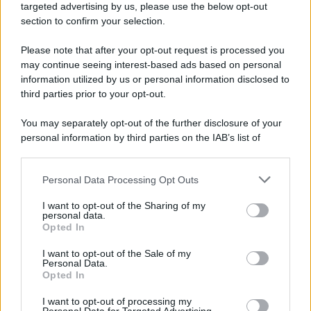
targeted advertising by us, please use the below opt-out
section to confirm your selection.
Please note that after your opt-out request is processed you
may continue seeing interest-based ads based on personal
information utilized by us or personal information disclosed to
third parties prior to your opt-out.
You may separately opt-out of the further disclosure of your
personal information by third parties on the IAB’s list of
downstream participants.
Personal Data Processing Opt Outs
This information may also be disclosed by us to third parties
on the IAB’s List of Downstream Participants that may further
ULTIME NOTIZIE
I want to opt-out of the Sharing of my
disclose it to other third parties.
personal data.
Temptation Island, Danilo
Opted In
D’Angelo ammette: “Non è un
Please note that this website/app uses one or more Google
periodo semplice”
services and may gather and store information including but
I want to opt-out of the Sale of my
Personal Data.
not limited to your visit or usage behaviour. You may click to
Opted In
grant or deny consent to Google and its third-party tags to
Amici: Opi svela una volta per
use your data for below specified purposes in below Google
tutte che tipo di rapporto ha con
I want to opt-out of processing my
consent section.
Michelle