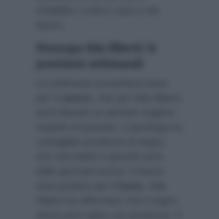
ristabilire i ruoli in casa e nel
lavoro.
Oroscopo Ada Alberti: le
previsioni settimanali
La settimana prometterà bene
per il
cancro
, che per Ada Alberti,
avrà davanti un periodo migliore
rispetto al passato. L’astrologa ha
consigliato prudenza al segno
che mercoledì e giovedì avrà
delle giornate buone. Il lavoro
sarà positivo per il
leone
. Ada
Alberti ha affermato che il segno
dovrà però agire con prudenza. Il