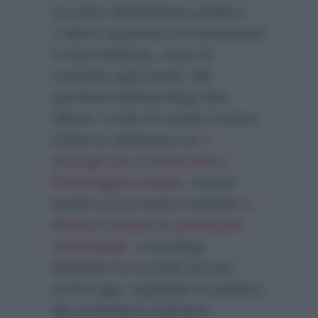
al centro dell’opinione pubblica.
L’ultimo segmento di trasmissione
è stato dedicato, come di
consueto ogni lunedì, alle
previsioni dell’astrologa Ada
Alberti. Il volto di canale 5 aveva
chiuso la settimana con
i
consigli per il week-end a
Pomeriggio Cinque
, mentre
lunedì scorso aveva mostrato
a
Mattino Cinque le previsioni
settimanali
. L’astrologa
Mediaset ha scrutato gli astri
anche oggi, regalando al pubblico
del contenitore mattutino