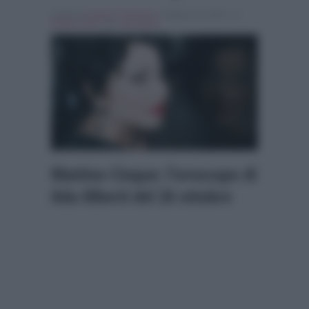
Scritto da
Simona Tranquilli
, il Ottobre 26, 2015 , in
Notizie Varie
Tag:
ada alberti
Mattino Cinque: l’oroscopo di
Ada Alberti del 26 ottobre