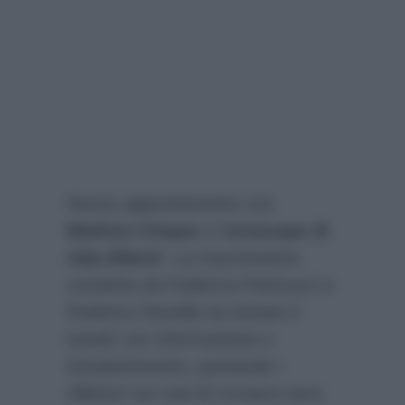
Nuovo appuntamento con
Mattino Cinque
e l’
oroscopo di
Ada Alberti
. La trasmissione
condotta da Federica Panicucci e
Federico Novella ha iniziato il
lunedì con informazione e
intrattenimento, puntando i
riflettori sui casi di cronaca nera