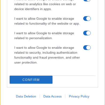
Gerry Scotti: “Avrai un futuro fantastico”
related to analytics like cookies on web or
Helena Prestes e Javier Martinez sono in crisi
device identifiers in apps.
oppure no? Lui rompe il silenzio
I want to allow Google to enable storage
Uomini e Donne, sfogo al veleno di Ludovica
related to functionality of the website or app.
Valli: “Letto cose sconvolgenti su di me”
Uomini e Donne, retroscena di Alice
I want to allow Google to enable storage
Barisciani: “Ricevevo minacce e insulti”
related to personalization.
I want to allow Google to enable storage
related to security, including authentication
functionality and fraud prevention, and other
user protection.
Programmi Tv
Personaggi
Serie Tv
CONFIRM
Soap
Gossip
Musica
Ascolti Tv
The Voice
Chi Siamo
Data Deletion
Data Access
Privacy Policy
Preferenze Privacy
‐
Privacy
Lanostratv.it è un sito Giddy Up
Srl - P.IVA 14849541009