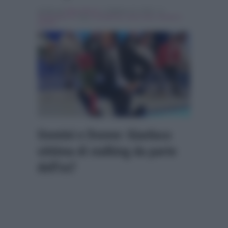
Scritto da
Denis Bocca
, il Ottobre 22, 2015 , in
Programmi Tv
Tag:
In evidenza
,
trono over
,
Uomini e
Donne
Uomini e Donne: Gianluca
vittima di stalking da parte
dell’ex?