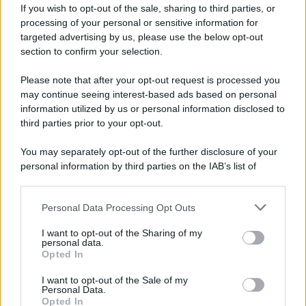
finire?
If you wish to opt-out of the sale, sharing to third parties, or
processing of your personal or sensitive information for
targeted advertising by us, please use the below opt-out
section to confirm your selection.
Please note that after your opt-out request is processed you
may continue seeing interest-based ads based on personal
information utilized by us or personal information disclosed to
third parties prior to your opt-out.
You may separately opt-out of the further disclosure of your
personal information by third parties on the IAB’s list of
downstream participants.
Personal Data Processing Opt Outs
This information may also be disclosed by us to third parties
on the IAB’s List of Downstream Participants that may further
ULTIME NOTIZIE
I want to opt-out of the Sharing of my
disclose it to other third parties.
personal data.
Manuela Carriero e Francesco
Opted In
Chiofalo: “Saremo genitori in età
Please note that this website/app uses one or more Google
avanzata”
services and may gather and store information including but
I want to opt-out of the Sale of my
Personal Data.
not limited to your visit or usage behaviour. You may click to
Opted In
grant or deny consent to Google and its third-party tags to