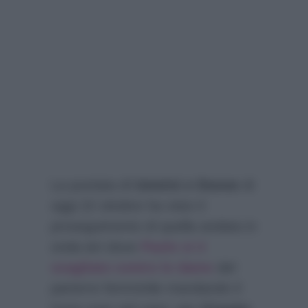
La puntata di
Uomini e Donne
di
oggi 22 ottobre ha visto il
proseguimento di quella andata in
onda ieri dove
Paolo si è
scagliato contro le dame
del
parterre femminile mandando il