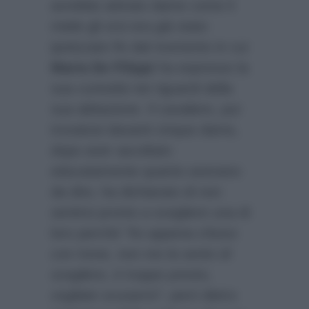
avrebbe attirato dame come il
miele gli orsi era già stato
ipotizzato fin dal momento in cui
Maria De Filippi
ha espresso la
sua curiosità nei riguardi della
sua abitazione. Il cavaliere, pur
trovatosi davanti cinque dame,
dopo aver ascoltato
educatamente quanto avevano
da dire, ha dichiarato di non
sentirsi pronto a scegliere una di
loro perché
“ho appena chiuso
con Irene, non me la sento di
scegliere, è troppo presto,
vogliate scusarmi”
, però dietro