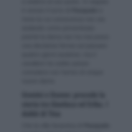
a sedersi al suo posto. In seguito
è venuto il turno di
Pasquale
e
Irene la cui conoscenza non sta
andando come preventivato
poiché la dama non ha mai preso
una decisione ferrea sul passare
quattro giorni assieme; ma il
cavaliere ha subito potuto
consolarsi con l’arrivo di cinque
nuove dame.
Uomini e Donne: procede la
storia tra Gianluca ed Erika. I
dubbi di Tina
Che la villa faraonica di
Pasquale