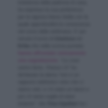
insistenza della padrona di casa,
ha espresso la sua preferenza
per la signora Maria Stella con la
quale approfondirà la conoscenza
nel corso della settimana. E’ poi
venuto il turno di
Gianluca
ed
Erika
che nella scorsa puntata
hanno affrontato stoicamente
una segnalazione
.
“Le cose
vanno bene, l’intesa c’è”
ha
dichiarato la dama
“non è un
rapporto telefonico visto che ci
siamo visti, e c’è stato un bacio e
poi c’è tanta voglia di stare
insieme”
. Ma
Tina Cipollari
ha i