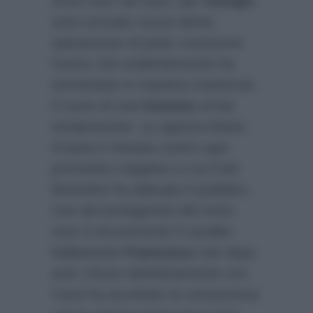
trono over nel caos: per
Giorgio
sono arrivate nuove dame
speranzose di poter conoscere
l’uomo che evidentemente ha
tormentato in maniera massiccia
il cuore di una
Gemma
ormai
onnipresente. La signora Maria
Grazia è rimasta contro ogni
pronostico negativo a cui il bel
fiorentino ha abituato il pubblico.
Uno dei protagonisti del trono
over è sicuramente il cavalier
balbettante
Francesco
che dopo
aver chiuso definitivamente con
Carol ha accettato la conoscenza