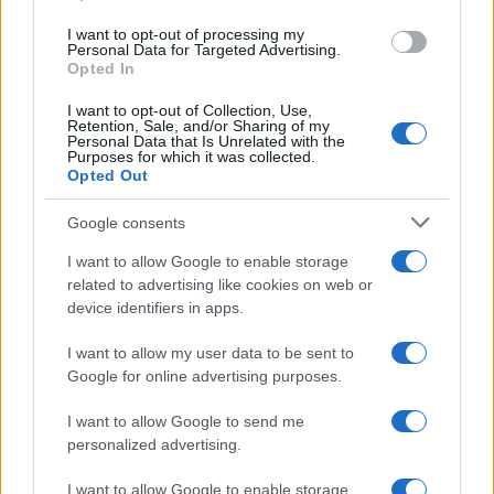
Senza Cri dopo la rimozione del
use your data for below specified purposes in below Google
seno racconta: “Quando ho visto
I want to opt-out of processing my
consent section.
le cicatrici…”
Personal Data for Targeted Advertising.
Opted In
I want to opt-out of Collection, Use,
Temptation island, Karina
Retention, Sale, and/or Sharing of my
Cascella al posto di Filippo
Personal Data that Is Unrelated with the
Bisciglia? La risposta spiazza
Purposes for which it was collected.
Opted Out
Grande Fratello: Federica
Google consents
Rosatelli torna a parlare
dell’episodio del bicchiere
I want to allow Google to enable storage
lanciato
related to advertising like cookies on web or
device identifiers in apps.
Uomini e Donne, gossip su
Asmaa e Cristiano: “Si prendono
I want to allow my user data to be sent to
e si lasciano”
Google for online advertising purposes.
I want to allow Google to send me
Amici, già finita tra Nicola Marchionni e
personalized advertising.
Valentina Pesaresi: “Siamo molto distanti”
La Ruota della Fortuna, complimenti per
I want to allow Google to enable storage