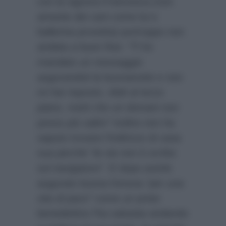
con la signora Francesca (non
amante dei cani come lui e
ballerina provetta) purtroppo non
andata a buon fine:
“Ti ho
mandato un messaggio
augurandoti la buonanotte e non
mi hai risposto. Abiti al terzo
piano, metti che un domani non
posso più salire”
inoltre non ha
saputo trovare l’indirizzo di casa
sua perché
“la via non è scritta
sul navigatore”
. E dopo averle
augurato buona fortuna
“per una
vita di pace”
come un prete
benedettino l’ha salutata andando