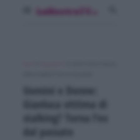
»
»
Home
Programmi Tv
Uomini e Donne: Gianluca
vittima di stalking? Torna l’ex dal passato
Uomini e Donne:
Gianluca vittima di
stalking? Torna l’ex
dal passato