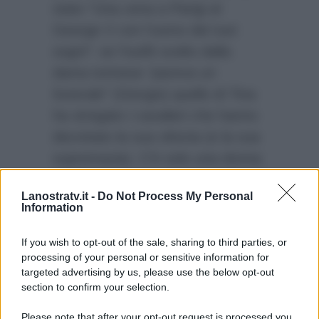
stato “Una cena a Parigi al
George V con l’uomo dei tuoi
sogni”: se l’outfit scelto dalla
dama torinese
“pareva un
funerale”
(Giorgio) quello di Tina
ha stregato i cavalieri che hanno
decretato la sua vittoria (e la sua
supremazia). C’è solo una donna
desiderabile e sensuale nel
trono
Lanostratv.it -
Do Not Process My Personal
over
di
Uomini e Donne
,
Information
sembrano dire i cavalieri, e quella
donna non è torinese.
If you wish to opt-out of the sale, sharing to third parties, or
processing of your personal or sensitive information for
targeted advertising by us, please use the below opt-out
section to confirm your selection.
Please note that after your opt-out request is processed you