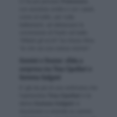
Ci ha poi pensato
Francesco
,
con assoluta umiltà e con i piedi,
come al solito, per nulla
balbettanti, ad abbassare la
convinzione di Paolo nel ballo.
“Rifatte gli occhi”
ha chiuso Rina
“te che sei una statua vivente”
.
Uomini e Donne: sfida a
sorpresa tra Tina Cipollari e
Gemma Galgani
E’ già da più di una settimana che
l’opinionista
Tina Cipollari
e la
dama
Gemma Galgani
si
stuzzicano a vicenda su uomini,