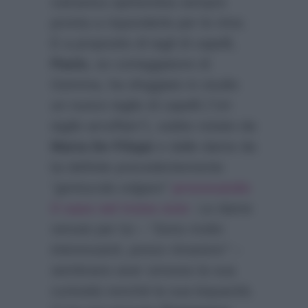
vulcanica opinionista sempre
pronta a risponderle per le rime.
E a proposito di tagli di capelli,
Paolo
, ex corteggiatore di
Gemma, ha sfoggiato in studio
un nuovo taglio di capelli (
“Un
taglio arruffato”
), subito notato da
Maria De Filippi
e dalle dame da
lui definite precedentemente
“gentucola volgare”
provocando
il caos nel trono over
. Le dame
venute per lui –
“Sono molto
interessanti, posso rimanere”
–
sembrano aver smosso la sua
curiosità nonché la sua loquacità.