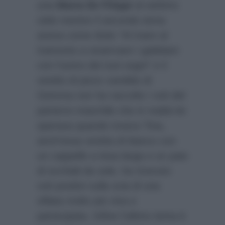
una
Maria De Filippi
al settimo
cielo mentre il secondo tema
aveva come titolo “Al mare al
tramonto a osservare i gabbiani
con l’uomo dei tuoi sogni” e il
vestito di pizzo candido di
Gemma non ha raccolto i voti del
parterre maschile che in realtà lei
sperava quando invece Tina,
anch’essa vestita di bianco con
un cappello a tesa larga e un paio
di occhiali da sole, ha ricevuto
voti positivi sulla scia di una
sfilata molto più viva e
partecipata. Infine l’ultimo tema è