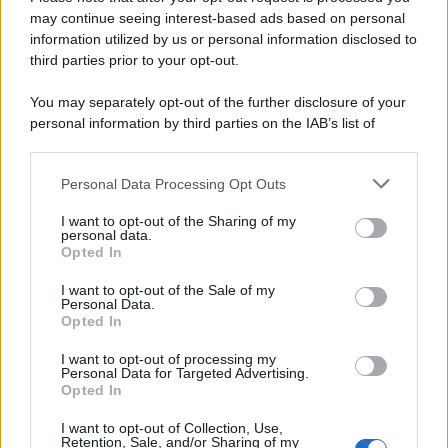
may continue seeing interest-based ads based on personal
information utilized by us or personal information disclosed to
third parties prior to your opt-out.
You may separately opt-out of the further disclosure of your
personal information by third parties on the IAB’s list of
downstream participants.
Personal Data Processing Opt Outs
This information may also be disclosed by us to third parties
on the IAB’s List of Downstream Participants that may further
ULTIME NOTIZIE
I want to opt-out of the Sharing of my
disclose it to other third parties.
personal data.
Grazia Kendi soffre per la fine
Opted In
della storia con Mattia Scudieri:
Please note that this website/app uses one or more Google
“So cosa ci ha distrutti”
services and may gather and store information including but
I want to opt-out of the Sale of my
Personal Data.
not limited to your visit or usage behaviour. You may click to
Opted In
grant or deny consent to Google and its third-party tags to
Temptation Island, puntata
use your data for below specified purposes in below Google
speciale a settembre? Lo spoiler
I want to opt-out of processing my
consent section.
di Rosario Monetti
Personal Data for Targeted Advertising.
Opted In
I want to opt-out of Collection, Use,
Carmen Russo ed Enzo Paolo
Retention, Sale, and/or Sharing of my
Turchi nel cast di Amici? La loro