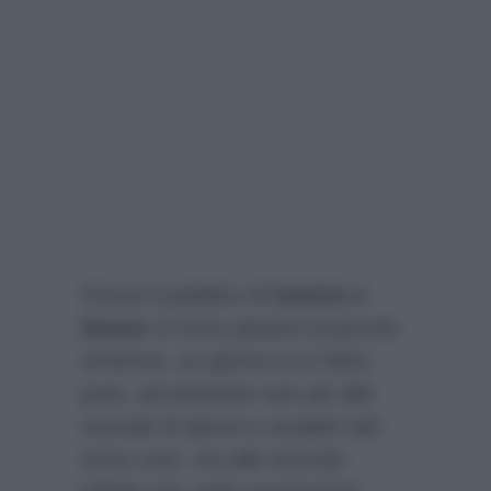
Ormai il pubblico di
Uomini e
Donne
si trova davanti al piccolo
schermo, un giorno sì e l’altro
pure, ad assistere non più alle
vicende di dame e cavalieri del
trono over, ma alla vicenda