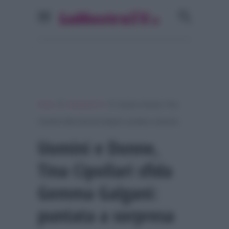
»
»
Home
Programmi Tv
Uomini e Donne, Tina
Cipollari sfida Gemma Galgani: puntata a sorpresa
Uomini e Donne,
Tina Cipollari sfida
Gemma Galgani:
puntata a sorpresa