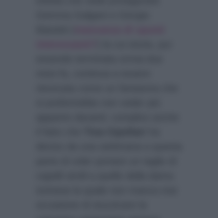
infinita che vede protagonisti
Gemma Galgani e Giorgio
Manetti (
mancanza di spunti
interessanti?
) la cui storia, pur
essendo terminata ormai due
mesi fa, continua a essere
rievocata come un fantasma che
si preferirebbe non veder più
apparire davanti; complice anche
il fatto che
Tina Cipollari
ha
deciso da una settimana a questa
parte di voler portare un taglio di
capelli simili a quello della dama
torinese la quale non manca mai
occasione di stuzzicare la