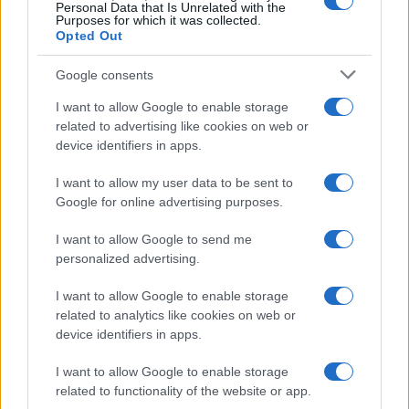
Personal Data that Is Unrelated with the
risposta spiazza
Purposes for which it was collected.
Opted Out
Marianna Scarci: “Saranno
Google consents
Famosi? Niente cachet. Ecco
com’era Maria De Filippi”
I want to allow Google to enable storage
related to advertising like cookies on web or
device identifiers in apps.
Temptation Island, Soraya
Sabetta massacrata: “Sono stata
I want to allow my user data to be sent to
minacciata di morte”
Google for online advertising purposes.
I want to allow Google to send me
Andrea Dal Corso come sta dopo l’incidente:
personalized advertising.
“Operazione fatta. Ecco cosa mi aspetta”
Temptation Island torna a settembre su
I want to allow Google to enable storage
Canale 5? Raffaella Mennoia rompe il silenzio
related to analytics like cookies on web or
Raffaella Griggi su Chi l’ha visto: “Sciarelli mi
device identifiers in apps.
ha detto di essere meno buona”
I want to allow Google to enable storage
The Voice Senior, rivoluzione in giuria:
related to functionality of the website or app.
Fiorella Mannoia sostituisce Loredana Bertè