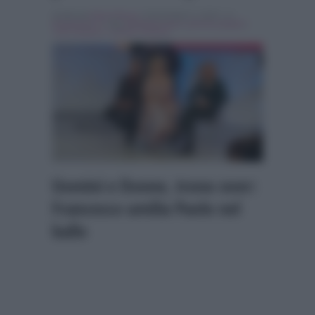
Scritto da
Denis Bocca
, il Novembre 5, 2015 , in
Programmi Tv
Tag:
Breaking news
,
gemma galgani
,
Tina Cipollari
,
Uomini e Donne
Uomini e Donne, trono over:
Francesco umilia Paolo nel
ballo