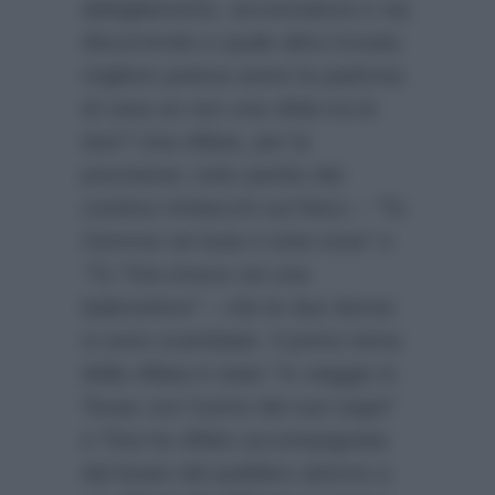
abbigliamento, acconciatura e via
discorrendo e quale altra trovata
migliore poteva avere la padrona
di casa se non una sfida tra le
due? Una sfilata, per la
precisione; tutto partito dai
continui rimbecchi sul fisico –
“Tu
Gemma sei buia e tutta ossa”
e
“Tu Tina invece sei una
balenottera”
– che le due donne
si sono scambiate. Il primo tema
della sfilata è stato “In viaggio in
Texas con l’uomo dei tuoi sogni”
e Tina ha sfilato accompagnata
dal boato del pubblico attorno a