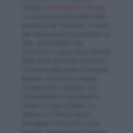
recente
ha stuzzicato Tina sui
social
scherzando proprio sulla
questione del
“business”
. In base
alle indiscrezioni che circolano sul
web, sembrerebbe che
Gianmarco e Laura siano ritornati
dello studio di Uomini e Donne in
occasione della scelta di Amedeo
Barbato. Insomma, la favola
prosegue per i Molenza, che
sembrerebbero intenzionati a
metter su casa a Milano. La
30enne e il 24enne hanno
festeggiato il loro primo mese
insieme, postando frasi d’amore