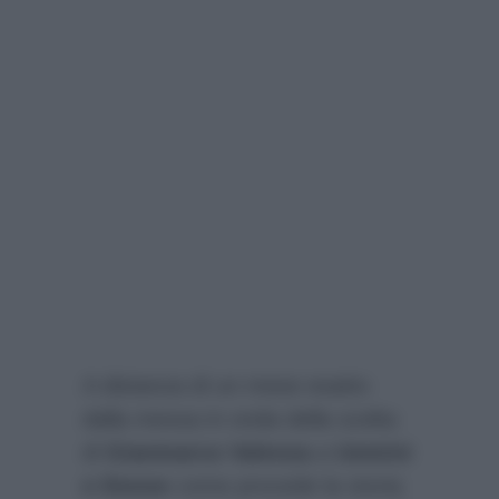
A distanza di un mese esatto
dalla messa in onda della scelta
di
Gianmarco Valenza
a
Uomini
e Donne
come procede la storia