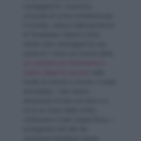
corteggiatrici). Insomma,
un’uscita di scena turbolenta per
il tronista, reduce dall’esperienza
di Temptation Island 2 dove
aveva visto naufragare la sua
storia di 7 mesi con Aurora Betti.
La reazione di Gianmarco e
Laura, dopo le accuse
nello
studio di Uomini e Donne, è stata
immediata. I due hanno
dimostrato di fare sul serio e a
circa un mese dalla scelta
continuano a fare coppia fissa. I
protagonisti del talk dei
sentimenti Mediaset hanno