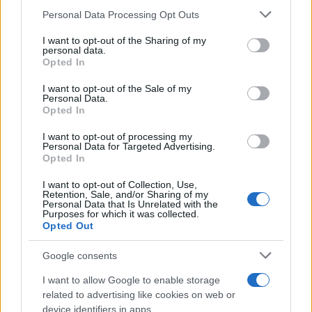
Personal Data Processing Opt Outs
This information may also be disclosed by us to third parties
on the IAB’s List of Downstream Participants that may further
ULTIME NOTIZIE
I want to opt-out of the Sharing of my
disclose it to other third parties.
personal data.
Temptation Island, Danilo
Opted In
D’Angelo ammette: “Non è un
Please note that this website/app uses one or more Google
periodo semplice”
services and may gather and store information including but
I want to opt-out of the Sale of my
Personal Data.
not limited to your visit or usage behaviour. You may click to
Opted In
grant or deny consent to Google and its third-party tags to
Amici: Opi svela una volta per
use your data for below specified purposes in below Google
tutte che tipo di rapporto ha con
I want to opt-out of processing my
consent section.
Michelle
Personal Data for Targeted Advertising.
Opted In
I want to opt-out of Collection, Use,
Temptation Island, Danilo diffida
Retention, Sale, and/or Sharing of my
Simona Giordano che replica:
Personal Data that Is Unrelated with the
“Ho conservato gli screen”
Purposes for which it was collected.
Opted Out
Ballando con le stelle 2026,
Google consents
rivoluzione di Milly Carlucci:
tutte le indiscrezioni
I want to allow Google to enable storage
related to advertising like cookies on web or
device identifiers in apps.