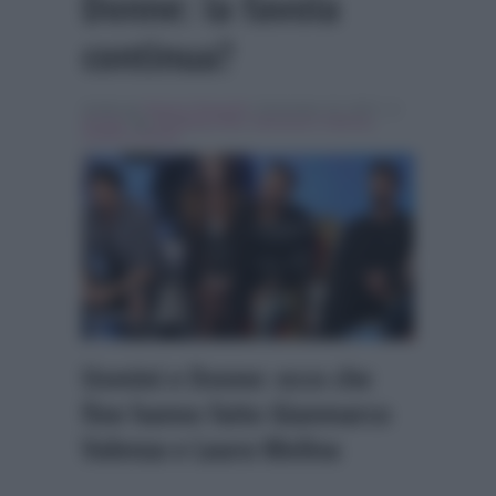
Donne: la favola
continua?
Scritto da
Simona Tranquilli
, il Dicembre 16, 2015 , in
Gossip
Tag:
Breaking news
,
Gianmarco Valenza
,
Uomini e Donne
Uomini e Donne: ecco che
fine hanno fatto Gianmarco
Valenza e Laura Molina