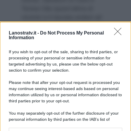
Teresa Cilia (quest’ultima di
recente si è lasciata andare ad
uno
sfogo sui social per
Lanostratv.it -
Do Not Process My Personal
rispondere alle critiche
Information
ricevute). Sarà una storia
destinata a durare?
If you wish to opt-out of the sale, sharing to third parties, or
processing of your personal or sensitive information for
targeted advertising by us, please use the below opt-out
section to confirm your selection.
Please note that after your opt-out request is processed you
may continue seeing interest-based ads based on personal
information utilized by us or personal information disclosed to
third parties prior to your opt-out.
You may separately opt-out of the further disclosure of your
personal information by third parties on the IAB’s list of
downstream participants.