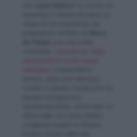
con
Laura Molina
? Lo scorso 16
novembre il 24enne di Latina ha
chiuso la sua esperienza nel
programma condotto da
Maria
De Filippi
, con una scelta
contestata,
considerata dagli
opinionisti in studio quasi
obbligata
. L’imprenditore
pontino, dopo aver eliminato
Loretta e salutato Cecilia (che ha
lasciato il programma
spontaneamente), aveva fatto un
ultimo ballo con Laura Molina,
scegliendo proprio la 30enne
(l’unica rimasta delle sue