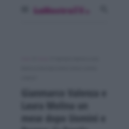
»
»
Home
Gossip
Gianmarco Valenza e Laura
Molina un mese dopo Uomini e Donne: la favola
continua?
Gianmarco Valenza e
Laura Molina un
mese dopo Uomini e