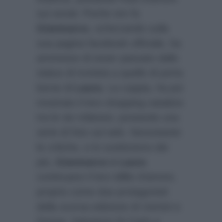
sui social. Poche ore fa
Gianmarco
, scherzando sulla
sua pagina facebook ufficiale, ha
ammesso di esser passato dallo
status di tronista a quello di porta
borse di
Laura
. La coppia, ha poi
mostrato il loro shopping natalizio
tra le vie milanesi, postando una
serie di foto sul web. Nonostante
le critiche, e lo scetticismo dei
più,
Gianmarco e Laura
continuano il loro idillio d’amore,
proprio come due protagonisti
della scorsa edizione di Uomini e
Donne: Salvatore Di Carlo e