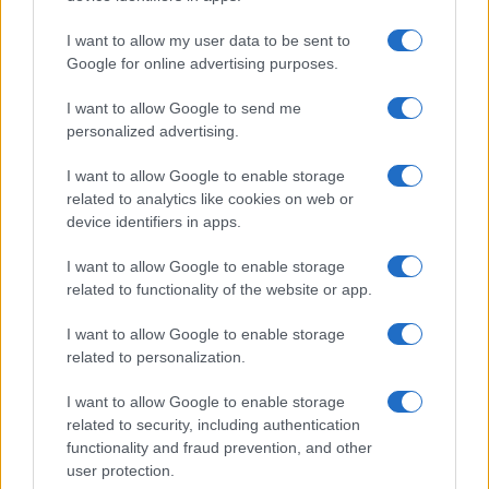
Temptation Island, la
confessione di Perla Vatiero:
I want to allow my user data to be sent to
“Non riesco più a guardarlo”
Google for online advertising purposes.
I want to allow Google to send me
Grazia Kendi soffre per la fine della storia con
personalized advertising.
Mattia Scudieri: “So cosa ci ha distrutti”
Temptation Island, puntata speciale a
I want to allow Google to enable storage
settembre? Lo spoiler di Rosario Monetti
related to analytics like cookies on web or
Carmen Russo ed Enzo Paolo Turchi nel cast di
device identifiers in apps.
Amici? La loro risposta spiazza
I want to allow Google to enable storage
Marianna Scarci: “Saranno Famosi? Niente
related to functionality of the website or app.
cachet. Ecco com’era Maria De Filippi”
Temptation Island, Soraya Sabetta
I want to allow Google to enable storage
massacrata: “Sono stata minacciata di morte”
related to personalization.
I want to allow Google to enable storage
related to security, including authentication
functionality and fraud prevention, and other
user protection.