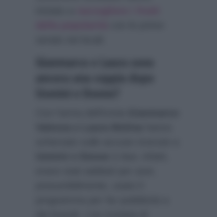
iniziato a
raccogliere i frutti
della popolarità
con le prime
serate nei locali.
Gianmarco e Laura sono
ancora una coppia dopo
Uomini e Donne?
Con l’arma dell’ironia
Gianmarco
Valenza e Laura Molina
hanno
scherzato sulle accuse ricevute a
Uomini e Donne
(i due, infatti,
erano stati additati per aver,
presumibilmente, usato il
programma per far pubblicità a
dei brand). L’ex tronista di