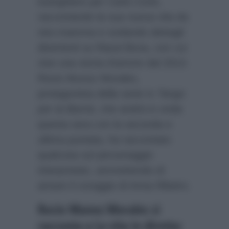
lusinghiere per Carlo Conti,
raccontando la sua nuova vita da
neo-mamma e svelando dettagli
divertenti su Raoul Bova, con cui
vive una storia d’amore dal 2013.
Rocio Munoz Morales,
protagonista della serie tv
Tango
per la libertà
, che andrà in onda
questa sera con la seconda e
ultima puntata, ha raccontato
qualcosa sul personaggio
interpretato, ammettendo di
amare il coraggio di Anna Ribeiro.
Rocio Munoz Morales si
racconta a La vita in diretta: