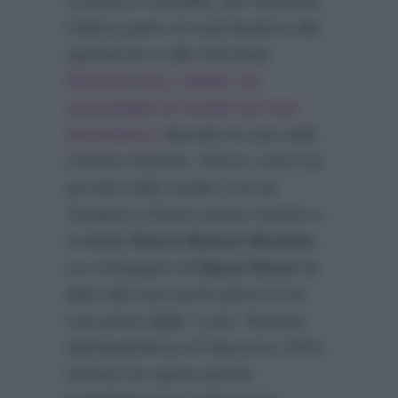
cronaca e attualità, per dedicare
l’ultima parte di trasmissione allo
spettacolo e alle interviste.
Simona Izzo, infatti, ha
raccontato la verità sul suo
ritocchino
, dicendo la sua sulle
critiche ricevute. Marco Liorni ha
accolto nello studio 3 di via
Teulada a Roma anche l’attrice e
modella
Rocio Munoz Morales
.
La compagna di
Raoul Bova
ha
dato alla luce pochi giorni fa la
sua prima figlia: Luna. Reduce
dall’esperienza di Sanremo 2015,
l’artista ha speso parole