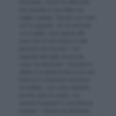
trasmette”
. Rocio ha affermato
che l’ascolto è una delle sue
migliori qualità: “Ascolto con tutto,
con lo sguardo, con le orecchie,
con la pelle, sono aperta alle
cose che mi circondano e alle
persone che incontro”. Poi
riguardo alla figlia, la piccola
Luna, ha ammesso:
“Quando la
allatto e si addormenta tra le mie
braccia mi trasmette una forza
incredibile…non sono obiettiva
perchè sono la madre, ma
quando la guardo è una botta di
energia”
. L’attrice ha dichiarato