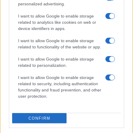
personalized advertising.
“Si prendono e si lasciano”
Amici, già finita tra Nicola Marchionni e
I want to allow Google to enable storage
Valentina Pesaresi: “Siamo molto distanti”
related to analytics like cookies on web or
La Ruota della Fortuna, complimenti per
device identifiers in apps.
Gerry Scotti: “Avrai un futuro fantastico”
I want to allow Google to enable storage
Helena Prestes e Javier Martinez sono in crisi
related to functionality of the website or app.
oppure no? Lui rompe il silenzio
Uomini e Donne, sfogo al veleno di Ludovica
I want to allow Google to enable storage
Valli: “Letto cose sconvolgenti su di me”
related to personalization.
I want to allow Google to enable storage
related to security, including authentication
functionality and fraud prevention, and other
user protection.
Programmi Tv
Personaggi
Serie Tv
CONFIRM
Soap
Gossip
Musica
Ascolti Tv