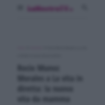
»
»
Home
Interviste
Rocio Munoz Morales a La vita
in diretta: la nuova vita da mamma
Rocio Munoz
Morales a La vita in
diretta: la nuova
vita da mamma