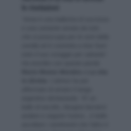
le rivelazioni
“Anna è una ballerina di successo
e una cantante amata da tutti,
che si preoccupa per le sorti della
sorella ed è costretta a tirar fuori
tutto il suo coraggio per salvarla”
.
Ha esordito con queste parole
Rocio Munoz Morales
a
La vita
in diretta
. L’attrice ha poi
affermato di amare il tango
argentino dichiarando:
“E’ un
ballo di ascolto, bisogna lasciarsi
andare e seguire l’uomo…è bello
ascoltare i sentimenti che l’altro ti