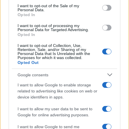
il silenzio
services and may gather and store information including but
I want to opt-out of the Sale of my
Personal Data.
not limited to your visit or usage behaviour. You may click to
Opted In
grant or deny consent to Google and its third-party tags to
Manuela Carriero e Francesco
use your data for below specified purposes in below Google
Chiofalo: “Saremo genitori in età
I want to opt-out of processing my
consent section.
avanzata”
Personal Data for Targeted Advertising.
Opted In
I want to opt-out of Collection, Use,
Senza Cri dopo la rimozione del
Retention, Sale, and/or Sharing of my
seno racconta: “Quando ho visto
Personal Data that Is Unrelated with the
le cicatrici…”
Purposes for which it was collected.
Opted Out
Temptation island, Karina
Google consents
Cascella al posto di Filippo
Bisciglia? La risposta spiazza
I want to allow Google to enable storage
related to advertising like cookies on web or
device identifiers in apps.
Grande Fratello: Federica
Rosatelli torna a parlare
I want to allow my user data to be sent to
dell’episodio del bicchiere
Google for online advertising purposes.
lanciato
I want to allow Google to send me
Uomini e Donne, gossip su Asmaa e Cristiano: