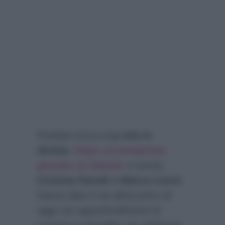
Puntata ricca a
La vita in
diretta
.
Dopo un’anteprima
giocata su battute
e sorrisi,
Cristina Parodi e Marco Liorni
hanno dato il via all’incontro di
oggi con approfondimenti di