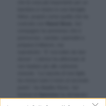
che la cosa più importante per un
bambino è vivere in una famiglia
felice, proprio come quella che ha
costruito con
Raoul Bova
. Sul
compagno ha ammesso che è
premuroso, cambia i pannolini e
prepara il biberon, ma
soprattutto:
“E’ coccolato da due
donne”
. L’attrice ha affermato di
non badare più alle cattiverie
ricevute.
“La nascita di mia figlia
ha messo tutto il resto al secondo
posto”
, ha ribadito Rocio. Sul
festival di
Sanremo
ha dichiarato:
“E’ stata un’esperienza