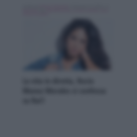
Scritto da
Simona Tranquilli
, il Gennaio 13, 2016 , in
Interviste
Tag:
Breaking news
,
la vita in diretta
,
rocio
munoz morales
La vita in diretta, Rocio
Munoz Morales si confessa
su Rai1