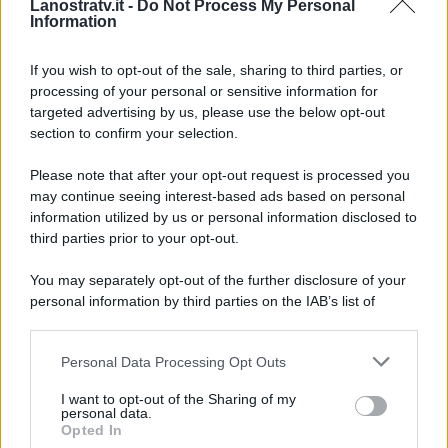
Lanostratv.it -
Do Not Process My Personal
meravigliosa, mi ha avvicinato
Information
alla gente, mi ha fatto sentire il
calore del pubblico”
.
If you wish to opt-out of the sale, sharing to third parties, or
processing of your personal or sensitive information for
targeted advertising by us, please use the below opt-out
section to confirm your selection.
Please note that after your opt-out request is processed you
may continue seeing interest-based ads based on personal
information utilized by us or personal information disclosed to
third parties prior to your opt-out.
You may separately opt-out of the further disclosure of your
personal information by third parties on the IAB’s list of
downstream participants.
Personal Data Processing Opt Outs
This information may also be disclosed by us to third parties
on the IAB’s List of Downstream Participants that may further
ULTIME NOTIZIE
I want to opt-out of the Sharing of my
disclose it to other third parties.
personal data.
Uomini e Donne, Ernesto
Opted In
Passaro si è fidanzato? Lui rompe
Please note that this website/app uses one or more Google