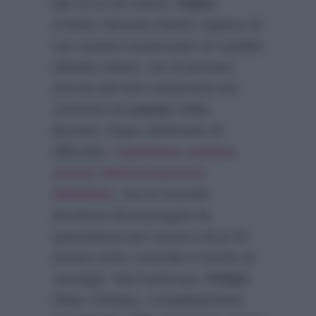
dal 14 al 18 marzo,
Pablo
(Carlos Serrano-Stark) capisce di
non essere innamorato di Casilda
(Marita Zafra), ma di provare
ancora dei forti sentimenti nei
confronti di
Leonor
(Alba
Brunet). Dopo settimane di
difficoltà,
l’epidemia sembra
essere definitivamente
debellata
, ma le Autorità
decidono di prolungare la
quarantena per essere sicuri di
tenere sotto controllo il rischio di
contagio. Nel frattempo,
Felipe
(Marc Parejo), completamente