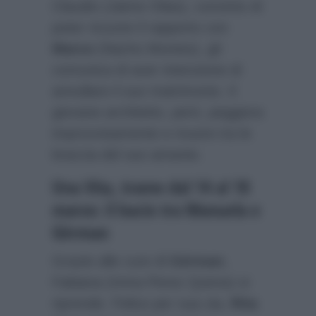
Claudio (Jaime Olias), convinto di
poter ricucire il rapporto con
Marco
(Nacho Montes), gli
comunica di aver intenzione di
annullare il suo matrimonio. Il
giovane architetto, però, peggiora
improvvisamente e muore tra le
braccia del suo amante.
Una Vita, trame dal 14 al 18
marzo: il bacio tra Manuela e
Gèrman
Grazie alle cure di
Gèrman
,
Fabiana (Inma Perez Quiros) si
riprende. Felice per sua zia,
Rita