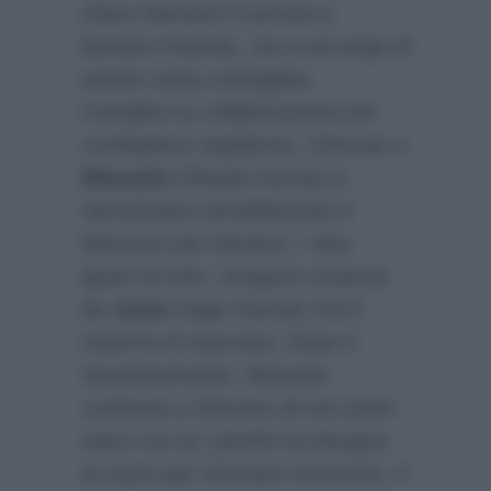
(Sara Harranz) è pronta a
lasciare Acacias, ma si accorge di
essere stata contagiata.
Complice la collaborazione per
combattere l’epidemia, Gèrman e
Manuela
(Sheyla Farina) si
riavvicinano sensibilmente e
finiscono per baciarsi. I due,
ignari di tutto, vengono sorpresi
da
Justo
(Iago Garcia) che li
osserva di nascosto. Dopo il
riavvicinamento, Manuela
confessa a Gèrman di non poter
stare con lui, poiché ha bisogno
di Justo per ritrovare Inocencia. Il