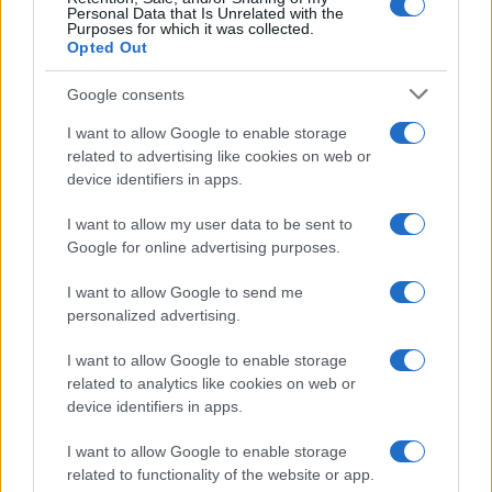
Alice Barisciani: “Ricevevo
Personal Data that Is Unrelated with the
minacce e insulti”
Purposes for which it was collected.
Opted Out
Belen Rodriguez ritrova la
Google consents
serenità: il bacio con il
compagno Gaetano Fidanzati
I want to allow Google to enable storage
related to advertising like cookies on web or
device identifiers in apps.
Uomini e Donne, Elisabetta
Gigante in ospedale: “Barcollo
I want to allow my user data to be sent to
ma non mollo”
Google for online advertising purposes.
I want to allow Google to send me
Temptation Island, affari d’oro per Giovanni
personalized advertising.
Grazioso: attività in espansione?
Benjamin Mascolo replica alla sua ex
I want to allow Google to enable storage
fidanzata Bella Thorne: “Dicono di me…”
related to analytics like cookies on web or
Amici, Simone Nolasco vittima di un
device identifiers in apps.
incidente: “Mi è passata tutta la vita davanti”
I want to allow Google to enable storage
Un medico in famiglia, l’appello di Margot
related to functionality of the website or app.
Sikabonyi: “Necessario il suo ritorno!”