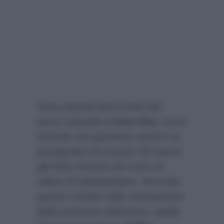
Sono passati pochi mesi dal
primo episodio di
Una Vita
, ma le
vicende che gravitano attorno ai
protagonisti di
Acacias 38
hanno
già fatto breccia nel cuore di
milioni di telespettatori. Secondo
quanto rivelato nelle anticipazioni
della prossima settimana, quella