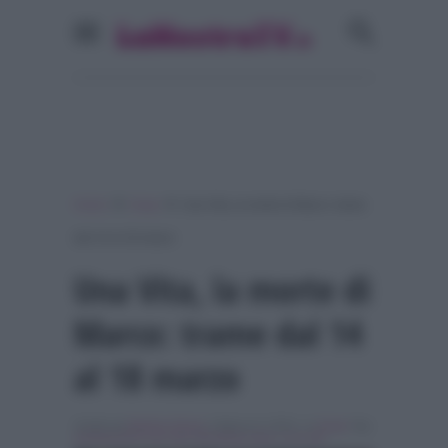
»
»
Home
Soap
Una Vita, la morte di Marco: trame
dal 14 al 18 marzo
Una Vita, la morte di
Marco: trame dal 14
al 18 marzo
Scritto da
Martina Dessì
, il Marzo 8, 2016 , in
Soap
Tag:
anticipazioni una vita
,
Breaking news
,
una vita