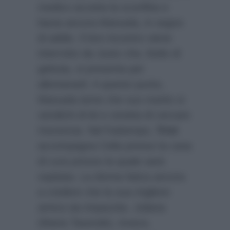
medico accetta la sconfitta e
bacia ancora Manuela, in segno
di addio. Il loro incontro viene
interrotto da Justo che, livido di
gelosia, si presenta per
allontanarli. A questo punto,
Manuela teme che suo marito si
vendichi di lei e smetta di cercare
Inocencia. Nel frattempo,
Trini
accompagna Celia presso la casa
di cura presso la quale sarà
ospitata. La donna fatica ancora
a credere che la sua migliore
amica sia impazzita. Juliana
(Maria Tasende), invece,