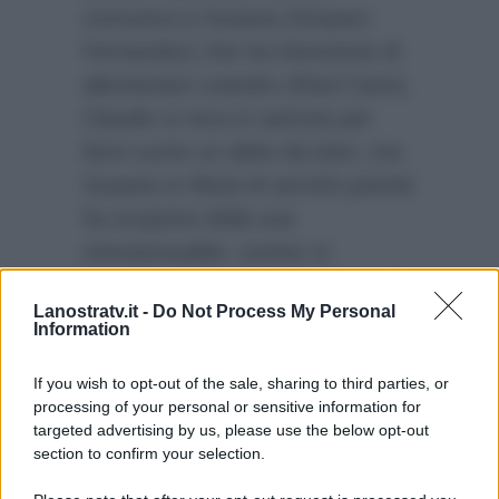
comunica a Susana (Amparo
Fernandez) che ha intenzione di
allontanare Leandro (Raul Cano).
Claudio si reca in sartoria per
farsi cucire un abito da lutto, ma
Susana si rifiuta di servirlo poiché
ha scoperto della sua
omosessualità. Leonor si
precipita in sartoria e le intima di
Lanostratv.it -
Do Not Process My Personal
non rivelare il suo segreto…
Una
Information
Vita
va in onda tutti i giorni, alle
14,10, su
Canale 5
.
If you wish to opt-out of the sale, sharing to third parties, or
processing of your personal or sensitive information for
targeted advertising by us, please use the below opt-out
section to confirm your selection.