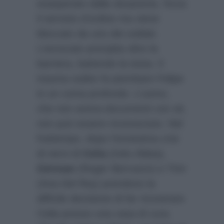
esasperato dalla situazione, forza
il servizio d’ordine ma viene
bloccato da uno dei soldati.
L’avvocato precipita oltre la
barriera, battendo la testa. Il
trauma subito fa piombare Felipe
in un coma profondo. L’uomo,
che non aveva documenti con sé,
non può essere riconosciuto. Nel
frattempo, dopo l’ennesima crisi
di nervi di
Celia
(Inés Aldea),
Gèrman
(Roger Berruezo) e Trini
(Ana Del Rey) prendono la
difficile decisione di far ricoverare
Celia presso una casa di cura.