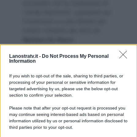
era partito con la conduzione di
Camila Raznovich, passando poi
il testimone a Luisa Ranieri per
essere condotto dal 2013 da
Barbara De Rossi
.
L’appuntamento, perciò, con la
Lanostratv.it -
Do Not Process My Personal
nuova edizione di Amore
Information
Criminale è per lunedì
2 maggio
alle 21.05 su Rai3.
If you wish to opt-out of the sale, sharing to third parties, or
processing of your personal or sensitive information for
targeted advertising by us, please use the below opt-out
section to confirm your selection.
Please note that after your opt-out request is processed you
may continue seeing interest-based ads based on personal
information utilized by us or personal information disclosed to
third parties prior to your opt-out.