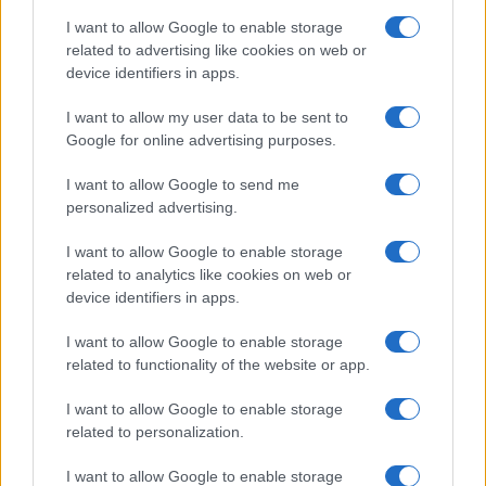
rivoluzione di Milly Carlucci:
tutte le indiscrezioni
I want to allow Google to enable storage
related to advertising like cookies on web or
device identifiers in apps.
Temptation Island, la
confessione di Perla Vatiero:
I want to allow my user data to be sent to
“Non riesco più a guardarlo”
Google for online advertising purposes.
I want to allow Google to send me
Grazia Kendi soffre per la fine della storia con
personalized advertising.
Mattia Scudieri: “So cosa ci ha distrutti”
Temptation Island, puntata speciale a
I want to allow Google to enable storage
settembre? Lo spoiler di Rosario Monetti
related to analytics like cookies on web or
Carmen Russo ed Enzo Paolo Turchi nel cast di
device identifiers in apps.
Amici? La loro risposta spiazza
I want to allow Google to enable storage
Marianna Scarci: “Saranno Famosi? Niente
related to functionality of the website or app.
cachet. Ecco com’era Maria De Filippi”
Temptation Island, Soraya Sabetta
I want to allow Google to enable storage
massacrata: “Sono stata minacciata di morte”
related to personalization.
I want to allow Google to enable storage