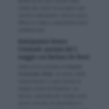
quello di far luce anche sulla
realtà dei centri di recupero per
uomini maltrattanti, ancora poco
diffusi in Italia e soprattutto poco
pubblicizzati.
Anticipazioni Amore
Criminale: puntata del 2
maggio con Barbara De Rossi
Nella prima puntata di
Amore
Criminale 2016
, al centro della
trasmissione ci sarà anche la
tragica storia di Roberta. La
donna, separata da cinque anni,
aveva cercato di riprendere in