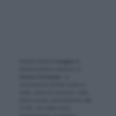
Partirà lunedì
2 maggio
la
diciannovesima edizione di
Amore Criminale
. La
trasmissione di Rai3 andrà in
onda, come di consueto, nella
prima serata, precisamente alle
21.05, con sette nuovi
appuntamenti. A guidare i