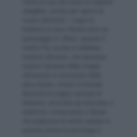
mano la sua vita dopo un legame
sbagliato, pronta per aprirsi di
nuovo all’amore. I sogni di
Roberta si sono infranti però un
pomeriggio in ufficio, quando il
marito l’ha uccisa a coltellate,
insieme all’uomo, che pensava
essere l’amante della moglie.
Attraverso lo strumento della
docu-fiction, Amore Criminale
illustrerà la tragica vicenda di
Roberta, arricchita da interviste a
testimoni, ricostruzioni e filmati.
Ad analizzare le storie trattate in
puntata anche la psicologa e