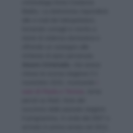
criminologa Anna Costanza
Baldry. La dottoressa risponderà
alle e-mail dei telespettatori,
fornendo consigli in merito a
storie di violenza domestica e
offrendo un sostegno alle
richieste di aiuto pervenute.
Amore Criminale
, che aveva
chiuso la scorsa stagione il 2
novembre 2015, mostrando
i
casi di Paola e Teresa
, torna
perciò su Rai3, forte del
successo delle passate stagioni.
Il programma, in onda dal 2007 e
arrivato in prima serata nel 2012,