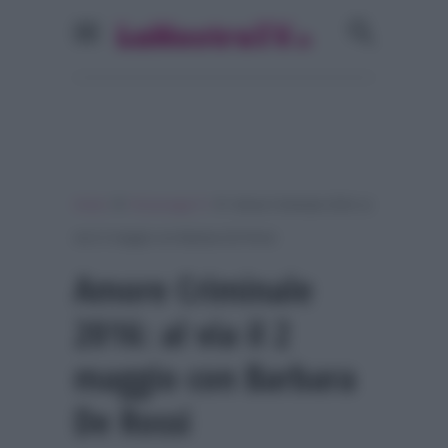
»
»
Home
Personaggi Tv
Amore Criminale 2016: al
via il 2 maggio con Barbara De Rossi
Amore Criminale
2016: al via il 2
maggio con Barbara
De Rossi