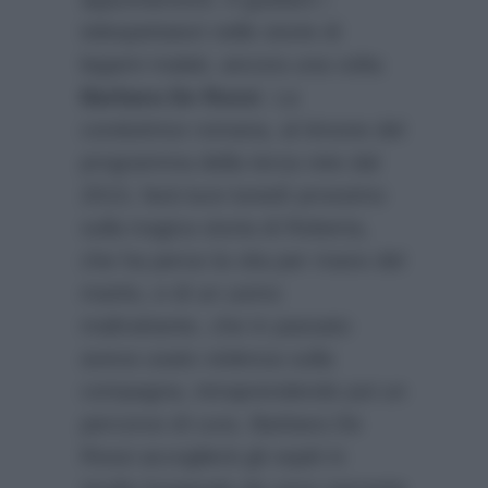
telespettatori nelle storie di
legami malati, ancora una volta
Barbara De Rossi
. La
conduttrice romana, al timone del
programma della terza rete dal
2013, farà luce lunedì prossimo
sulla tragica storia di Roberta,
che ha perso la vita per mano del
marito, e di un uomo
maltrattante, che in passato
aveva usato violenza sulla
compagna, intraprendendo poi un
percorso di cura. Barbara De
Rossi accoglierà gli ospiti in