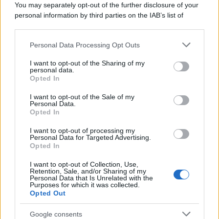
You may separately opt-out of the further disclosure of your
personal information by third parties on the IAB’s list of
downstream participants.
Personal Data Processing Opt Outs
This information may also be disclosed by us to third parties
on the IAB’s List of Downstream Participants that may further
ULTIME NOTIZIE
I want to opt-out of the Sharing of my
disclose it to other third parties.
personal data.
Temptation Island, Danilo
Opted In
D’Angelo ammette: “Non è un
Please note that this website/app uses one or more Google
periodo semplice”
services and may gather and store information including but
I want to opt-out of the Sale of my
Personal Data.
not limited to your visit or usage behaviour. You may click to
Opted In
grant or deny consent to Google and its third-party tags to
Amici: Opi svela una volta per
use your data for below specified purposes in below Google
tutte che tipo di rapporto ha con
I want to opt-out of processing my
consent section.
Michelle
Personal Data for Targeted Advertising.
Opted In
I want to opt-out of Collection, Use,
Temptation Island, Danilo diffida
Retention, Sale, and/or Sharing of my
Simona Giordano che replica:
Personal Data that Is Unrelated with the
“Ho conservato gli screen”
Purposes for which it was collected.
Opted Out
Ballando con le stelle 2026,
Google consents