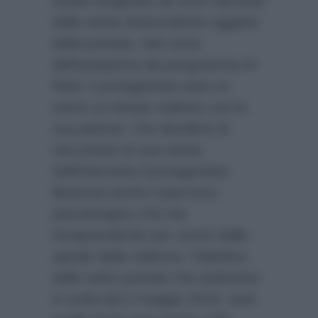
studio fungendo da voce narrante
delle storie drammatiche oggetto
della puntata. Nel corso
dell’anteprima del programma di
Rai3, il protagonista sarà un
uomo un tempo violento con la
sua partner, che deciderà di
raccontare la sua storia.
Nell’intervista il protagonista
illustrerà anche il percorso
psicoterapico che sta
intraprendendo per uscire dalla
spirale della violenza. Obiettivo
delle sette puntate che andranno
in onda dal 2 maggio 2016, sarà