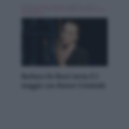
Scritto da
Simona Tranquilli
, il Aprile 30, 2016 , in
Personaggi Tv
Tag:
amore criminale
,
barbara de rossi
,
Breaking news
Barbara De Rossi torna il 2
maggio con Amore Criminale