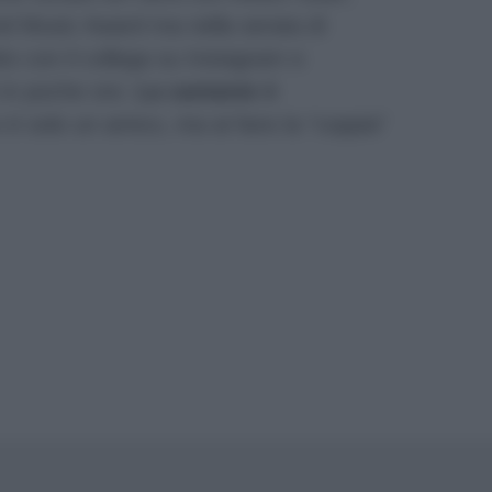
nd Music Award ma nella serata di
tto con il collega su Instagram e
 in poche ore.
La cantante è
 è solo un amico, ma ai fans la “coppia”