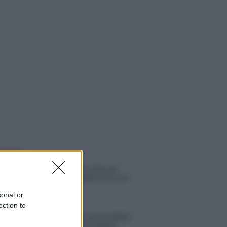
 NOTIZIE
Amici: Opi svela una volta per
tutte che tipo di rapporto ha con
Michelle
sonal or
ection to
Temptation Island, Danilo diffida
Simona Giordano che replica: