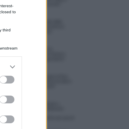
“Ho conservato gli screen”
nterest-
closed to
Ballando con le stelle 2026,
rivoluzione di Milly Carlucci:
 third
tutte le indiscrezioni
Downstream
Temptation Island, la
confessione di Perla Vatiero:
“Non riesco più a guardarlo”
er and store
to grant or
Grazia Kendi soffre per la fine
ed purposes
della storia con Mattia Scudieri:
“So cosa ci ha distrutti”
tion Island, puntata speciale a
bre? Lo spoiler di Rosario Monetti
 Russo ed Enzo Paolo Turchi nel cast di
 La loro risposta spiazza