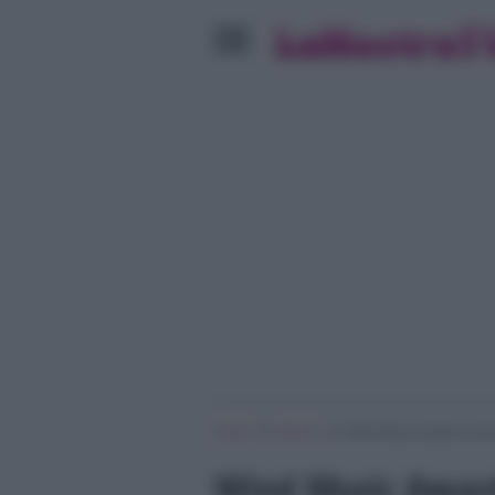
»
»
Home
Musica
Wind Music Awards: Emm
Wind Music Awar