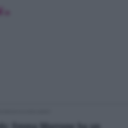
a Marrone ha un dolce segreto?
ds: Emma Marrone ha un