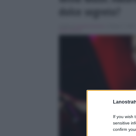
dolce segreto?
Scritto da
Claudia Giordano
, il Giugno 7, 2016 
music awards
Lanostratv
If you wish 
sensitive in
confirm your