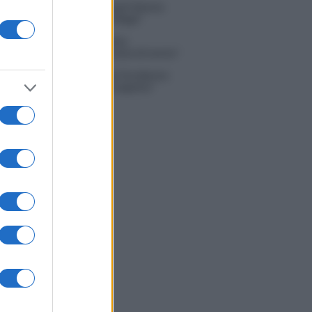
na Scarci: “Saranno Famosi? Niente
. Ecco com’era Maria De Filippi”
tion Island, Soraya Sabetta
rata: “Sono stata minacciata di morte”
 Dal Corso come sta dopo l’incidente:
zione fatta. Ecco cosa mi aspetta”