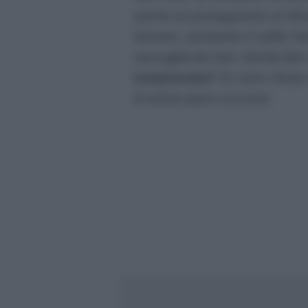
anche lui protagonista ai Wi
domani, postando il selfie fa
raccogliendo ben 40mila like
innamorata?
Di certo Alvaro
di artisti piace eccome.