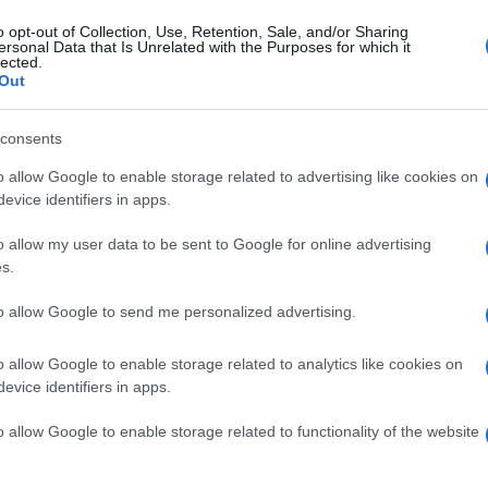
Marian
ionale, ovvero la partecipazione ai
Wind
cachet
o opt-out of Collection, Use, Retention, Sale, and/or Sharing
ersonal Data that Is Unrelated with the Purposes for which it
ia nelle ultime ore, la cantante sarebbe
lected.
Tempta
Out
massac
naca gossippara per uno scoop lanciato da
Andrea
o riportato dal settimanale,
Emma
“Opera
consents
 fidanzato
. La bionda salentina dunque,
o allow Google to enable storage related to advertising like cookies on
rie d’amore con Stefano De Martino,
evice identifiers in apps.
, finalmente avrebbe ritrovato il sorriso
o allow my user data to be sent to Google for online advertising
le. Il condizionale è d’obbligo in questi
s.
rattarsi di puro gossip, ma sempre
to allow Google to send me personalized advertising.
sona in questione sarebbe un esperto di
atto breccia nel cuore di Emma
o allow Google to enable storage related to analytics like cookies on
c’è che la cantante sta vivendo un
evice identifiers in apps.
inato durante l’ultima puntata di
Amici
o allow Google to enable storage related to functionality of the website
reato appositamente per festeggiare il
n quell’occasione Maria De Filippi le