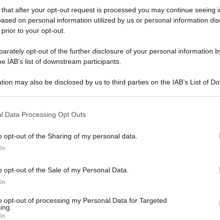
 that after your opt-out request is processed you may continue seeing i
zato?
ased on personal information utilized by us or personal information dis
 prior to your opt-out.
rately opt-out of the further disclosure of your personal information by
he IAB’s list of downstream participants.
tion may also be disclosed by us to third parties on the IAB’s List of 
 that may further disclose it to other third parties.
 that this website/app uses one or more Google services and may gath
l Data Processing Opt Outs
including but not limited to your visit or usage behaviour. You may click 
 to Google and its third-party tags to use your data for below specifi
o opt-out of the Sharing of my personal data.
ogle consent section.
In
o opt-out of the Sale of my Personal Data.
Tempta
In
nte per
Emma Marrone
: la cantante
settem
 concluso con successo l’esperienza come
to opt-out of processing my Personal Data for Targeted
Carmen
ing.
Amici?
a in coppia con Elisa, ed è già pronta per
In