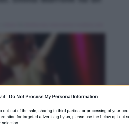
, in
Musica
Tag:
Breaking news
,
emma marrone
,
In evidenza
,
wind
ULTIME
.it -
Do Not Process My Personal Information
to opt-out of the sale, sharing to third parties, or processing of your per
formation for targeted advertising by us, please use the below opt-out s
 selection.