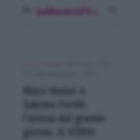
»
»
Home
Personaggi Tv
Mara Venier e Sabrina
Ferilli: l’attesa del grande giorno. IL VIDEO
Mara Venier e
Sabrina Ferilli:
l’attesa del grande
giorno. IL VIDEO