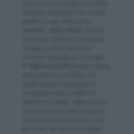
talent show di Canale 5 condotto
da Belen Rodriguez che la vede
giudice a capo della giuria
popolare,
Mara Venier
, trova il
tempo per dedicarsi all’amicizia
ed oggi, a starle accanto è
un’amica speciale per la Venier.
E’
Sabrina Ferilli
questa mattina
ad apparire in un filmato sul
social network Instagram, in
compagnia della conduttrice
televisiva la quale, dopo essersi
chiesta il motivo dell’assenza di
Sabrina sul social network, che
permette agli utenti di scattare