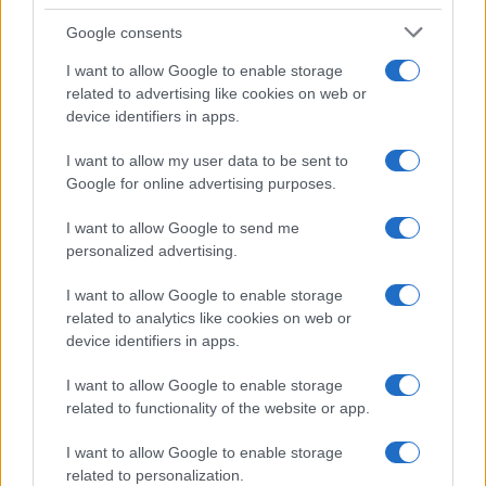
Uomini e Donne, gossip su
Google consents
Asmaa e Cristiano: “Si prendono
e si lasciano”
I want to allow Google to enable storage
related to advertising like cookies on web or
device identifiers in apps.
Amici, già finita tra Nicola
Marchionni e Valentina Pesaresi:
I want to allow my user data to be sent to
“Siamo molto distanti”
Google for online advertising purposes.
I want to allow Google to send me
La Ruota della Fortuna, complimenti per
Gerry Scotti: “Avrai un futuro fantastico”
personalized advertising.
Helena Prestes e Javier Martinez sono in crisi
I want to allow Google to enable storage
oppure no? Lui rompe il silenzio
related to analytics like cookies on web or
Uomini e Donne, sfogo al veleno di Ludovica
device identifiers in apps.
Valli: “Letto cose sconvolgenti su di me”
I want to allow Google to enable storage
Uomini e Donne, retroscena di Alice
related to functionality of the website or app.
Barisciani: “Ricevevo minacce e insulti”
Belen Rodriguez ritrova la serenità: il bacio
I want to allow Google to enable storage
con il compagno Gaetano Fidanzati
related to personalization.