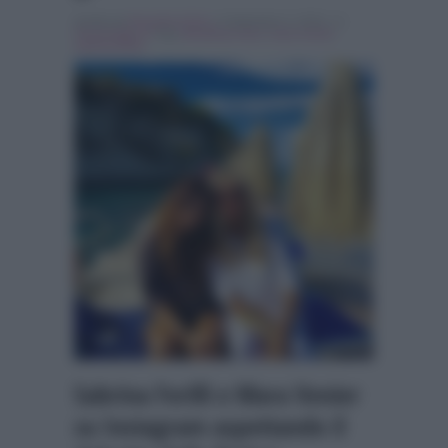
Scritto da
Rossella d'Orsi
, il Settembre 5, 2016 , in
Personaggi Tv
Tag:
Breaking news
,
mara venier
,
sabrina ferilli
Sabrina Ferilli e Mara Venier
su Instagram aspettando il