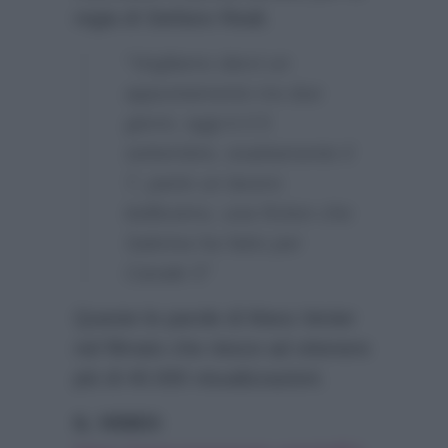
regia di Stefano Reali.
“Vogliamo darvi un
appuntamento tra due
giorni, oggi è il 5
settembre, esattamente il
7, parte un lavoro
bellissimo, una fiction che
Sabrina ha fatto per
Canale 5”
Queste le parole di Mara Venier
nel filmato che riesce ad ottenere
più di 40.000 visualizzazioni.
IL VIDEO
: