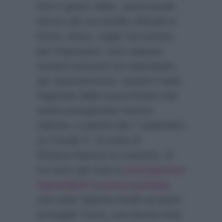
foto e girare video, assicurando
l’arrivo del suo profilo ufficiale in
futuro, Mara, coglie l’occasione
per ringraziare i suoi seguaci
sempre presenti ma soprattutto
per sponsorizzare, tramite il web,
l’approdo della nuova fiction che
vedrà protagonista l’amica
Sabrina, a partire dal 7 settembre
su Canale 5. Si tratta di
Rimbocchiamoci le maniche, di
cui sono già note le
anticipazioni
riguardanti la prima puntata
,
che vede Sabrina Ferilli nei panni
di Angela Tusco, una donna forte