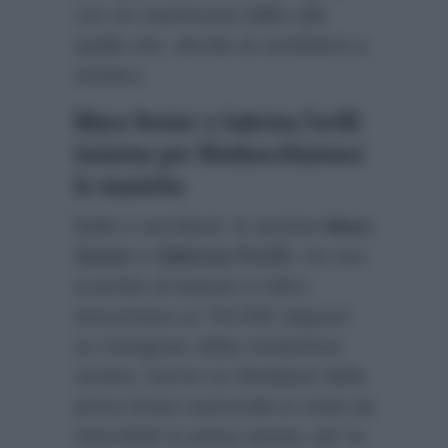
con un matrimonio fallito alle
spalle che, decide di candidarsi a
sindaco.
Mara Venier e Sabrina Ferilli
insieme per Rimbocchiamoci
le maniche
Belle e sorridenti, le amiche
Mara
Venier
e
Sabrina Ferilli
, tra uno
scambio di battute e l’altro,
annunciano ai 743.000 seguaci
su Instagram della conduttrice
veneta, l’arrivo su Mediaset della
prima fiction autunnale in onda da
mercoledì in prima serata, per la