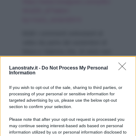
https://www.instagram.com/p/BJ-
I6raDD_d/?taken-
by=mara_venier&hl=it
Molti i commenti sottostanti al
video da parte dei sostenitori di
Mara e Sabrina che, di certo non
mancheranno all’appuntamento
Lanostratv.it -
Do Not Process My Personal
del 7 settembre con
Information
Rimbocchiamoci le maniche, in
onda su Canale 5.
If you wish to opt-out of the sale, sharing to third parties, or
processing of your personal or sensitive information for
targeted advertising by us, please use the below opt-out
section to confirm your selection.
Please note that after your opt-out request is processed you
may continue seeing interest-based ads based on personal
information utilized by us or personal information disclosed to