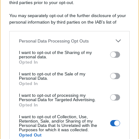
third parties prior to your opt-out.
You may separately opt-out of the further disclosure of your
personal information by third parties on the IAB’s list of
downstream participants.
Personal Data Processing Opt Outs
This information may also be disclosed by us to third parties
ULTIME NOTIZIE
on the IAB’s List of Downstream Participants that may further
I want to opt-out of the Sharing of my
disclose it to other third parties.
personal data.
Senza Cri dopo la rimozione del
Opted In
seno racconta: “Quando ho visto
Please note that this website/app uses one or more Google
le cicatrici…”
services and may gather and store information including but
I want to opt-out of the Sale of my
Personal Data.
not limited to your visit or usage behaviour. You may click to
Opted In
grant or deny consent to Google and its third-party tags to
Temptation island, Karina
use your data for below specified purposes in below Google
Cascella al posto di Filippo
I want to opt-out of processing my
Bisciglia? La risposta spiazza
consent section.
Personal Data for Targeted Advertising.
Opted In
I want to opt-out of Collection, Use,
Grande Fratello: Federica
Retention, Sale, and/or Sharing of my
Rosatelli torna a parlare
Personal Data that Is Unrelated with the
dell’episodio del bicchiere
Purposes for which it was collected.
lanciato
Opted Out