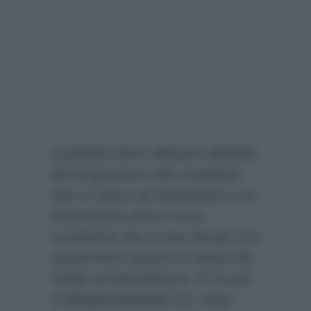
Il pubblico deve abituarsi all’addio
dei programmi e dei conduttori.
Non si riesce ad affezionarsi a un
determinato show o a un
conduttore che la rete decide o di
sopprimerlo oppure lui stesso dà
l’addio ai telespettatori. E’ il caso
di
Chiara Francini
che, dopo