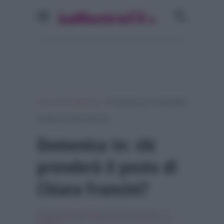
»
»
Home
Programmi Tv
Domenica In: chi prenderà
il posto di Chiara Francini?
Domenica In: chi
prenderà il posto di
Chiara Francini?
Scritto da
Denis Bocca
, il Dicembre 18, 2016 , in
Programmi Tv
Tag:
chiara francini
,
domenica in
,
In