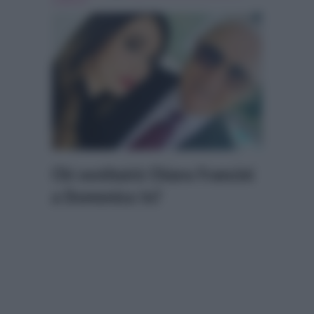
evidenza
Chi sostituirà Chiara Francini
a Domenica In?