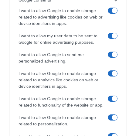
Cascella al posto di Filippo
Bisciglia? La risposta spiazza
I want to allow Google to enable storage
related to advertising like cookies on web or
device identifiers in apps.
Grande Fratello: Federica
Rosatelli torna a parlare
I want to allow my user data to be sent to
dell’episodio del bicchiere
Google for online advertising purposes.
lanciato
I want to allow Google to send me
Uomini e Donne, gossip su Asmaa e Cristiano:
personalized advertising.
“Si prendono e si lasciano”
Amici, già finita tra Nicola Marchionni e
I want to allow Google to enable storage
Valentina Pesaresi: “Siamo molto distanti”
related to analytics like cookies on web or
La Ruota della Fortuna, complimenti per
device identifiers in apps.
Gerry Scotti: “Avrai un futuro fantastico”
I want to allow Google to enable storage
Helena Prestes e Javier Martinez sono in crisi
related to functionality of the website or app.
oppure no? Lui rompe il silenzio
Uomini e Donne, sfogo al veleno di Ludovica
I want to allow Google to enable storage
Valli: “Letto cose sconvolgenti su di me”
related to personalization.