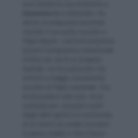
aver iniziato la sua avventura a
Domenica In
a settembre, ha
deciso di andarsene lasciando
vacante il suo posto accanto a
Pippo Baudo. L’attrice/conduttrice
lascerò il programma domenicale
di Rai1 per via di un progetto
teatrale, ma ha assicurato che
tornerà a maggio nuovamente
accanto al Pippo nazionale. Ora
la domanda è solo una: chi la
sostituirà per i prossimi mesi?
Negli ultimi giorni si è mormorato
di un ritorno di Lorella Cuccarini
in pianta stabile in Rai a fianco