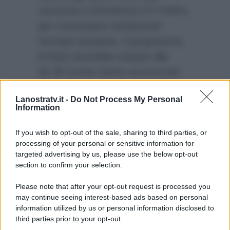
successo a Domenica In? Inoltre,
per contrastare seriamente
l’armata dursiana, il programma
di Rai1 dovrebbe iniziare alle
16.35 (come l’anno scorso) per
poi finire alle ore 20.00, in questo
Lanostratv.it -
Do Not Process My Personal
modo Domenica In ne uscirebbe
Information
sicuramente più forte. Avverrà
mai questo cambiamento?
If you wish to opt-out of the sale, sharing to third parties, or
processing of your personal or sensitive information for
targeted advertising by us, please use the below opt-out
section to confirm your selection.
Please note that after your opt-out request is processed you
may continue seeing interest-based ads based on personal
information utilized by us or personal information disclosed to
third parties prior to your opt-out.