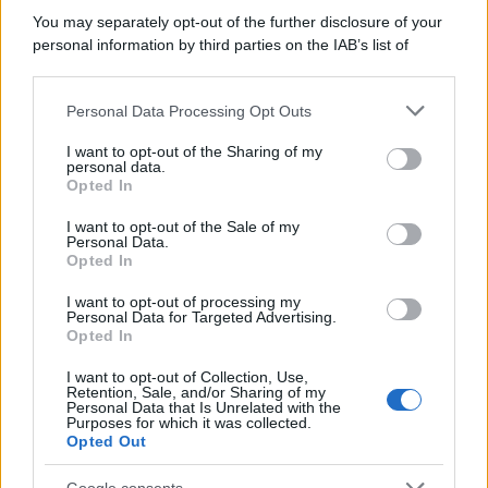
You may separately opt-out of the further disclosure of your
personal information by third parties on the IAB’s list of
downstream participants.
Personal Data Processing Opt Outs
This information may also be disclosed by us to third parties
on the IAB’s List of Downstream Participants that may further
ULTIME NOTIZIE
I want to opt-out of the Sharing of my
disclose it to other third parties.
personal data.
Uomini e Donne, Ernesto
Opted In
Passaro si è fidanzato? Lui rompe
Please note that this website/app uses one or more Google
il silenzio
services and may gather and store information including but
I want to opt-out of the Sale of my
Personal Data.
not limited to your visit or usage behaviour. You may click to
Opted In
grant or deny consent to Google and its third-party tags to
Manuela Carriero e Francesco
use your data for below specified purposes in below Google
Chiofalo: “Saremo genitori in età
I want to opt-out of processing my
consent section.
avanzata”
Personal Data for Targeted Advertising.
Opted In
I want to opt-out of Collection, Use,
Senza Cri dopo la rimozione del
Retention, Sale, and/or Sharing of my
seno racconta: “Quando ho visto
Personal Data that Is Unrelated with the
le cicatrici…”
Purposes for which it was collected.
Opted Out
Temptation island, Karina
Google consents