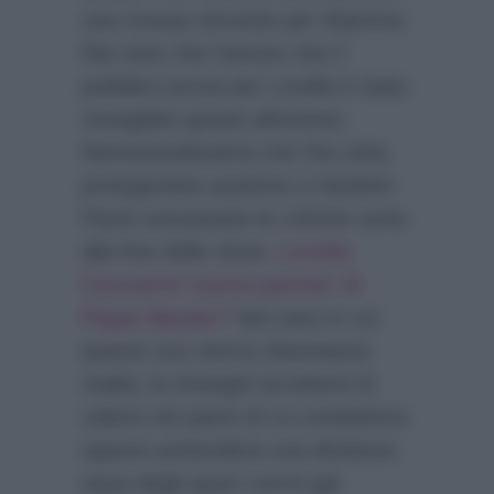
una mossa vincente per Mamma
Rai visto che l’amore che il
pubblico prova per Lorella è stato
risvegliato grazie all’evento
Nemicamatissima che l’ha vista
protagonista assieme a Heather
Parisi nonostante le critiche sorte
alla fine dello show.
Lorella
Cuccarini nuova partner di
Pippo Baudo?
Nel caso in cui
questo suo ritorno diventasse
realtà, la showgirl accetterà di
calarsi nei panni di co-conduttrice
oppure pretenderà una divisione
equa degli spazi com’è già