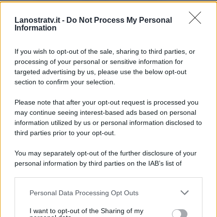
gravidanza, mentre Parpiglia non
Lanostratv.it -
Do Not Process My Personal
solo non ha smentito, ma ha
Information
rilanciato insinuando il dubbio. Chi
avrà ragione?
If you wish to opt-out of the sale, sharing to third parties, or
processing of your personal or sensitive information for
targeted advertising by us, please use the below opt-out
section to confirm your selection.
Please note that after your opt-out request is processed you
may continue seeing interest-based ads based on personal
information utilized by us or personal information disclosed to
third parties prior to your opt-out.
You may separately opt-out of the further disclosure of your
personal information by third parties on the IAB’s list of
downstream participants.
Personal Data Processing Opt Outs
This information may also be disclosed by us to third parties
ULTIME NOTIZIE
on the IAB’s List of Downstream Participants that may further
I want to opt-out of the Sharing of my
disclose it to other third parties.