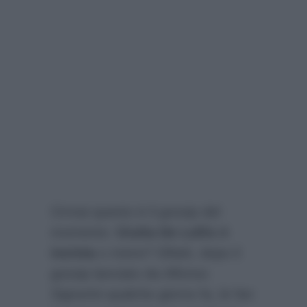
Ormai questo è il gossip del
momento:
Giulia De Lellis è
incinta
o meno? Difatti, dopo il
gossip lanciato da Alfonso
Signorini qualche giorno fa, le fan