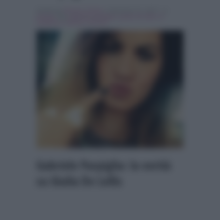
Scritto da
Alessio Cimino
, il Gennaio 31, 2017 , in
Gossip
Tag:
gabriele parpiglia
,
giulia de lellis
,
In
evidenza
,
Uomini e Donne
Gabriele Parpiglia: la verità
su Giulia De Lellis