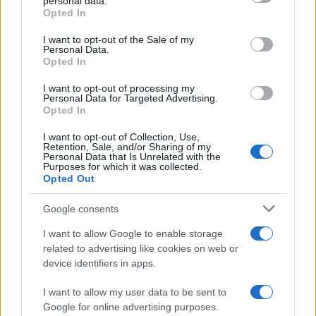
personal data.
Amici: Opi svela una volta per
Opted In
tutte che tipo di rapporto ha con
Please note that this website/app uses one or more Google
Michelle
services and may gather and store information including but
I want to opt-out of the Sale of my
Personal Data.
not limited to your visit or usage behaviour. You may click to
Opted In
grant or deny consent to Google and its third-party tags to
Temptation Island, Danilo diffida
use your data for below specified purposes in below Google
Simona Giordano che replica:
I want to opt-out of processing my
“Ho conservato gli screen”
consent section.
Personal Data for Targeted Advertising.
Opted In
I want to opt-out of Collection, Use,
Ballando con le stelle 2026,
Retention, Sale, and/or Sharing of my
rivoluzione di Milly Carlucci:
Personal Data that Is Unrelated with the
tutte le indiscrezioni
Purposes for which it was collected.
Opted Out
Temptation Island, la
Google consents
confessione di Perla Vatiero:
“Non riesco più a guardarlo”
I want to allow Google to enable storage
related to advertising like cookies on web or
device identifiers in apps.
Grazia Kendi soffre per la fine
della storia con Mattia Scudieri:
I want to allow my user data to be sent to
“So cosa ci ha distrutti”
Google for online advertising purposes.