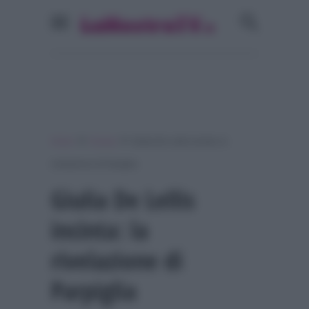
»
»
Home
Gossip
Giulia De Lellis incinta: la
rivelazione di Parpiglia
Giulia De Lellis
incinta: la
rivelazione di
Parpiglia