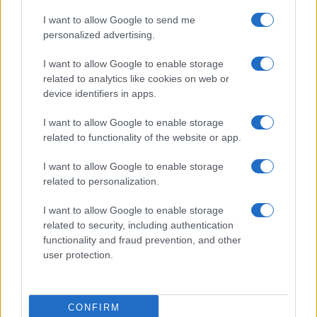
I want to allow Google to send me
Temptation Island, puntata speciale a
settembre? Lo spoiler di Rosario Monetti
personalized advertising.
Carmen Russo ed Enzo Paolo Turchi nel cast di
I want to allow Google to enable storage
Amici? La loro risposta spiazza
related to analytics like cookies on web or
Marianna Scarci: “Saranno Famosi? Niente
device identifiers in apps.
cachet. Ecco com’era Maria De Filippi”
I want to allow Google to enable storage
Temptation Island, Soraya Sabetta
related to functionality of the website or app.
massacrata: “Sono stata minacciata di morte”
Andrea Dal Corso come sta dopo l’incidente:
I want to allow Google to enable storage
“Operazione fatta. Ecco cosa mi aspetta”
related to personalization.
I want to allow Google to enable storage
related to security, including authentication
functionality and fraud prevention, and other
user protection.
Programmi Tv
Personaggi
Serie Tv
CONFIRM