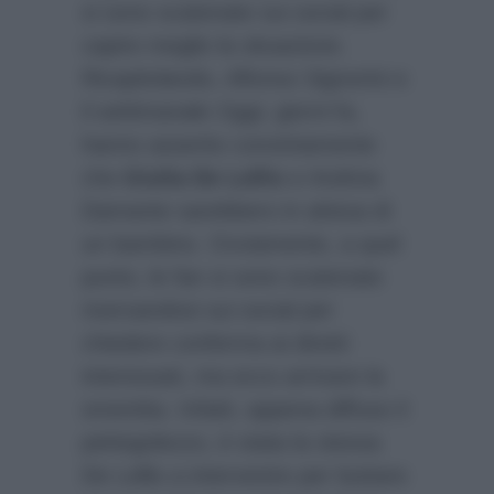
si sono scatenate sui social per
capire meglio la situazione.
Ricapitolando, Alfonso Signorini e
il settimanale
Oggi
, giorni fa,
hanno asserito convintamente
che
Giulia De Lellis
e Andrea
Damante sarebbero in attesa di
un bambino. Ovviamente, a quel
punto, le fan si sono scatenate
riversandosi sui social per
chiedere conferma ai diretti
interessati, ma ecco arrivare la
smentita. Infatti, appena diffuso il
pettegolezzo, è stata la stessa
De Lellis a intervenire per buttare