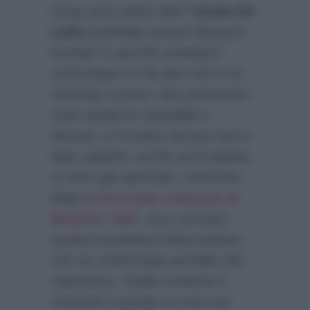
Cosa avrà voluto dire?
Giulia De
Lellis
potrebbe essere davvero
incinta? E perchè smentire?
Comunque c’è da dire che il 10
Gennaio scorso i due piccioncini
sono andati in ospedale a
Verona, e il motivo ancora non è
dato saperlo, anche se le ipotesi
si sono già sprecate. Insomma,
dopo
la frecciata velenosa di
Beatrice Valli
, ecco arrivare
questa ennesima indiscrezione,
che se confermata avrebbe del
clamoroso. Giulia continua a
smentire il gossip su una sua