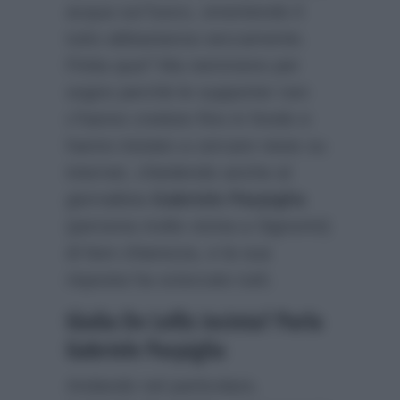
acqua sul fuoco, smentendo il
tutto abbastanza seccamente.
Finita qua? Ma nemmeno per
sogno perchè le supporter non
c’hanno creduto fino in fondo e
hanno iniziato a cercare news su
internet, chiedendo anche al
giornalista
Gabriele Parpiglia
(persona molto vicina a Signorini)
di fare chiarezza, e la sua
risposta ha scioccato tutti.
Giulia De Lellis incinta? Parla
Gabriele Parpiglia
Andando nel particolare,