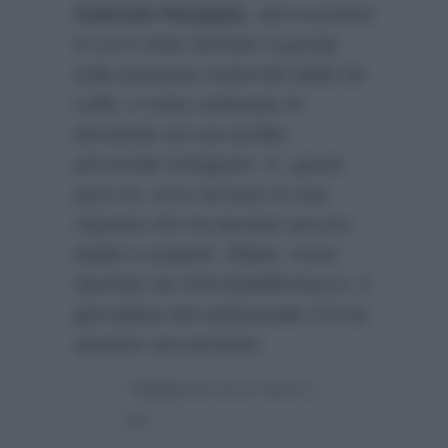
Gabriele Parpiglia
, dal momento
in cui è stato lanciato il gossip
sulla presunta maternità della De
Lellis, è stato subissato di
domande sul suo profilo
personale instagram. E, giusto
poco fa, ecco arrivare la sua
risposta che ha lasciato ancora
dubbi e sospetti. Difatti, come
riportato da
IlVicolodellenews.it
, il
giornalista del settimanale
Chi
ha
asserito seccamente:
“Vedremo se è vero o
no…”