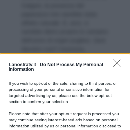
Galgani, la presenza del
paparazzo non sarebbe stata
affatto casuale. E, anzi, ci
sarebbe dietro proprio lo zampino
dell’uomo di origini pugliesi. Sarà
davvero così? Insomma,
Giorgio, dopo esser stato
Lanostratv.it -
Do Not Process My Personal
attaccato da Giuliano
, ecco
Information
arrivare questa ennesima bufera.
Ci saranno ulteriori sviluppi?
If you wish to opt-out of the sale, sharing to third parties, or
processing of your personal or sensitive information for
targeted advertising by us, please use the below opt-out
section to confirm your selection.
Please note that after your opt-out request is processed you
may continue seeing interest-based ads based on personal
information utilized by us or personal information disclosed to