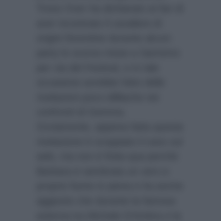
Trono Over ha dichiarato ai fan di
aver incontrato il cavaliere di
origini fiorentine durante alcuni
party lo scorso mese a Sanremo
per via del Festival, e in tale
occasione avrebbe fatto delle
rivelazioni poco idilliache nei
confronti di Gemma.
Ovviamente, appena fatta questa
rivelazione è scoppiato il caos sul
web, ma non è finita qua perchè
Barbara è sembrata un vero e
proprio fiume in piena e ha anche
aggiunto che durante la famosa
esterna tra Michele D’Ambra e la