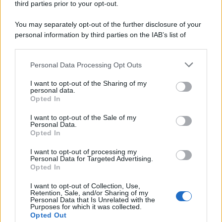
third parties prior to your opt-out.
You may separately opt-out of the further disclosure of your
personal information by third parties on the IAB’s list of
downstream participants.
Personal Data Processing Opt Outs
This information may also be disclosed by us to third parties
on the IAB’s List of Downstream Participants that may further
ULTIME NOTIZIE
I want to opt-out of the Sharing of my
disclose it to other third parties.
personal data.
Grande Fratello: Federica
Opted In
Rosatelli torna a parlare
Please note that this website/app uses one or more Google
dell’episodio del bicchiere
services and may gather and store information including but
I want to opt-out of the Sale of my
lanciato
Personal Data.
not limited to your visit or usage behaviour. You may click to
Opted In
grant or deny consent to Google and its third-party tags to
Uomini e Donne, gossip su
use your data for below specified purposes in below Google
Asmaa e Cristiano: “Si prendono
I want to opt-out of processing my
consent section.
e si lasciano”
Personal Data for Targeted Advertising.
Opted In
I want to opt-out of Collection, Use,
Amici, già finita tra Nicola
Retention, Sale, and/or Sharing of my
Marchionni e Valentina Pesaresi:
Personal Data that Is Unrelated with the
“Siamo molto distanti”
Purposes for which it was collected.
Opted Out