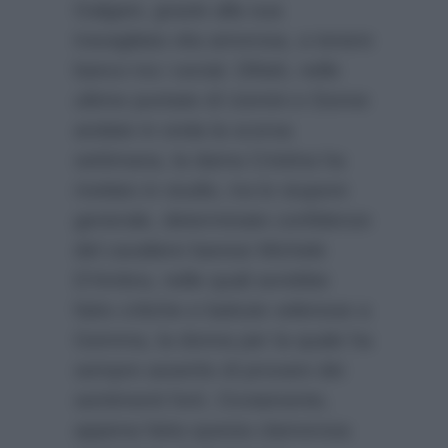
Galgani, grazie alla sua
travagliata vita amorosa, a tenere
banco tra i social. Difatti, nelle
ultime puntate di Uomini e Donne
andate in onda la scorsa
settimana, la dama Cristina ha
rivelato in studio, tra lo stupore
generale, determinate confidenze
del cavaliere barese Michele
D’Ambra, nelle quali avrebbe
fatto critiche e battute velenose a
Gemma, la donna per la quale ha
sempre asserito di provare dei
sentimenti forti. Ovviamente,
appena fatta questa clamorosa