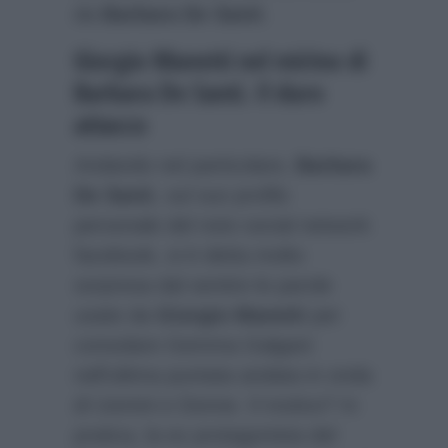
da
Barbara De Santi
.
Giorgio Manetti nel mirino di
Barbara De Santi. Il duro
attacco
Andando nel particolare,
Barbara
De Santi
, sul suo profilo
personale del noto social network
facebook, si è detta molto
sorpresa dal sentire le parole
usate da
Giorgio Manetti
per
consolare Gemma Galgani
nell’ultima puntata andata in onda
di Uomini e Donne. Il motivo? In
pratica, la ex protagonista del