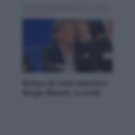
Scritto da
Alessio Cimino
, il Marzo 6, 2017 , in
Gossip
Tag:
barbara de santi
,
Breaking news
,
giorgio manetti
,
Uomini e Donne
Barbara De Santi smaschera
Giorgio Manetti. La verità