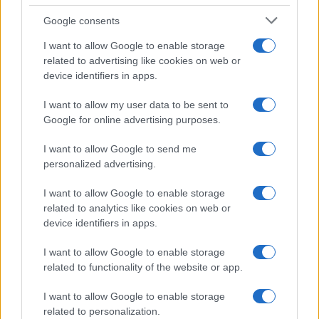
La Ruota della Fortuna,
Google consents
complimenti per Gerry Scotti:
“Avrai un futuro fantastico”
I want to allow Google to enable storage
related to advertising like cookies on web or
device identifiers in apps.
Helena Prestes e Javier Martinez
sono in crisi oppure no? Lui
I want to allow my user data to be sent to
rompe il silenzio
Google for online advertising purposes.
I want to allow Google to send me
Uomini e Donne, sfogo al veleno di Ludovica
personalized advertising.
Valli: “Letto cose sconvolgenti su di me”
Uomini e Donne, retroscena di Alice
I want to allow Google to enable storage
Barisciani: “Ricevevo minacce e insulti”
related to analytics like cookies on web or
Belen Rodriguez ritrova la serenità: il bacio
device identifiers in apps.
con il compagno Gaetano Fidanzati
I want to allow Google to enable storage
Uomini e Donne, Elisabetta Gigante in
related to functionality of the website or app.
ospedale: “Barcollo ma non mollo”
Temptation Island, affari d’oro per Giovanni
I want to allow Google to enable storage
Grazioso: attività in espansione?
related to personalization.