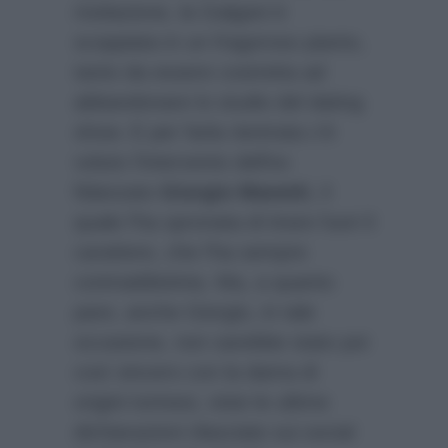
rivelazione, la Galgani è
scoppiata in un fragoroso pianto,
tanto da essere costretta ad
abbandonare lo studio del dating
show. E per farla rientrata c’è
voluto l’intervento dell’ex
fidanzato
Giorgio Manetti
, il
quale l’ha spronata di tirare fuori il
carattere, che l’ha sempre
contraddistinta. Ma, a quanto
pare, anche Giorgio, in tale
occasione, non sarebbe stato poi
così sincero con la dama di
origini torinesi, viste le ultime
dichiarazioni rilasciate sui social