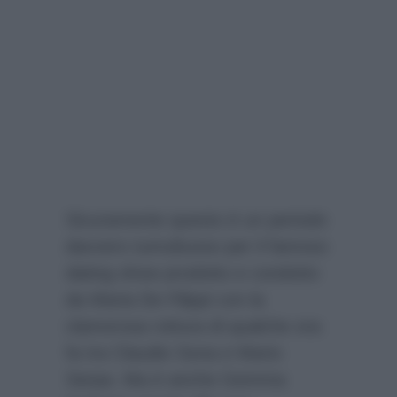
Sicuramente questo è un periodo
davvero tumultuoso per il famoso
dating show prodotto e condotto
da Maria De Filippi con la
clamorosa rottura di qualche ora
fa tra Claudio Sona e Mario
Serpa. Ma è anche Gemma