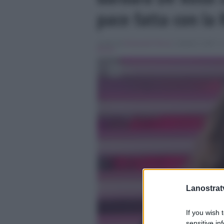
pace fatta con la 
Scritto da
Emanuele Fiocca
, il Aprile 2, 2017 , 
Baudo
Lanostratv
If you wish 
sensitive in