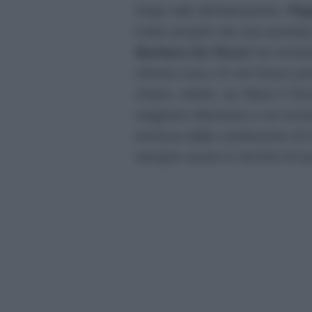
Dopo tale dichiarazione,
Pip
tratto proprio da una puntat
Barbara De Rossi
ha recita
chissà cosa c’è nel futuro pr
chiaro, infatti, se rifarà Il 
stagione televisiva o se torn
esclusa dalla conduzione di
sempre avuto in termini di as