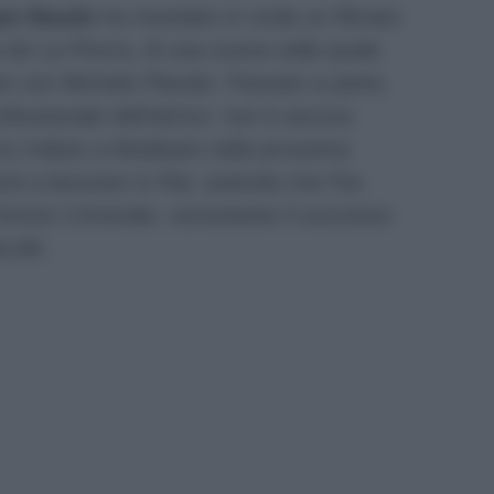
po Baudo
ha mandato in onda un filmato
a de La Piovra, di una scena nella quale
to con Michele Placido. Passato a parte,
ofessionale dell’attrice: non è ancora
Terzo Indizio a Mediaset nella prossima
erà a lavorare in Rai, azienda che l’ha
 Amore Criminale, nonostante il successo
colti.