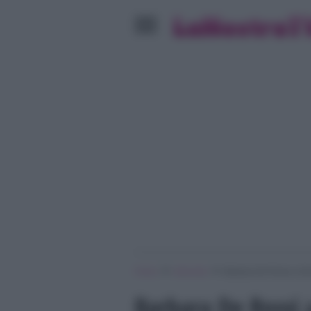
»
»
Home
Interviste
Barbara De Rossi a Dom
Barbara De Rossi