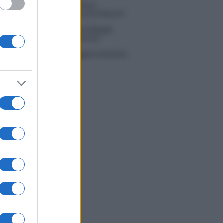
 Simone Nolasco vittima di un
nte: “Mi è passata tutta la vita davanti”
ico in famiglia, l’appello di Margot
nyi: “Necessario il suo ritorno!”
tion Island, Danilo D’Angelo ammette:
 un periodo semplice”