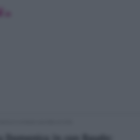
enica In con Baudo: pace fatta con la Rai
 a Domenica In con Baudo: