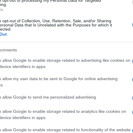
to opt-out of processing my Personal Data for Targeted
Amici,
ing.
 18 di Cinecittà, dopo l’esperienza a
incide
In
a, ha condotto Il Terzo Indizio. Una
Un med
o opt-out of Collection, Use, Retention, Sale, and/or Sharing
Sikabo
ersonal Data that Is Unrelated with the Purposes for which it
a tra Barbara De Rossi e la Rai, dopo la
lected.
Tempta
gento alla guida di Amore Criminale su
Out
“Non è
 oggi su Rai1, Barbara De Rossi ha
consents
fanzia:
o allow Google to enable storage related to advertising like cookies on
a, ma di più la veterinaria”
evice identifiers in apps.
oi raccontato che da bambina giocava a
o allow my user data to be sent to Google for online advertising
s.
 lei stessa le notizie, fino a svelare come
cominciato grazie ad una telefonata di
to allow Google to send me personalized advertising.
duttore le ha subito dopo chiesto che
o allow Google to enable storage related to analytics like cookies on
evice identifiers in apps.
dell’eleganza, una donna straordinaria
o allow Google to enable storage related to functionality of the website