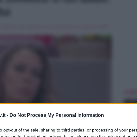
Rai
in
Interviste
Tag:
barbara de rossi
,
domenica in
,
In evidenza
,
Pippo
ULTIME
.it -
Do Not Process My Personal Information
to opt-out of the sale, sharing to third parties, or processing of your per
formation for targeted advertising by us, please use the below opt-out s