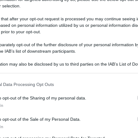
 selection.
arbara De Rossi a Domenica In, che
 that after your opt-out request is processed you may continue seeing i
ased on personal information utilized by us or personal information dis
 prior to your opt-out.
rately opt-out of the further disclosure of your personal information by
he IAB’s list of downstream participants.
tion may also be disclosed by us to third parties on the IAB’s List of 
 that may further disclose it to other third parties.
 that this website/app uses one or more Google services and may gath
l Data Processing Opt Outs
including but not limited to your visit or usage behaviour. You may click 
 to Google and its third-party tags to use your data for below specifi
o opt-out of the Sharing of my personal data.
ogle consent section.
In
Tempta
Grazio
o opt-out of the Sale of my Personal Data.
Benjam
In
rmi Rai oggi quello di
Barbara De Rossi,
fidanz
omenica In,
dove si è raccontata a 360