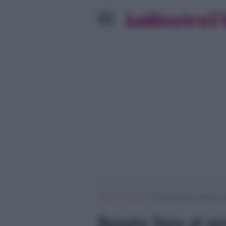
»
»
Home
Musica
Renato Zero al serale di 
Renato Zero al ser