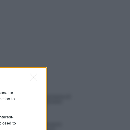
 NOTIZIE
sonal or
Uomini e Donne, retroscena di
ection to
Alice Barisciani: “Ricevevo
minacce e insulti”
nterest-
closed to
Belen Rodriguez ritrova la
serenità: il bacio con il