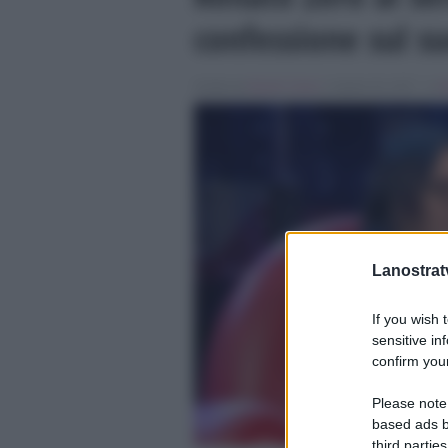
confessione sul s
Scritto da
Nicolo' Cenci
, il Aprile 29, 2017 , in
M
Lanostratv
If you wish 
sensitive in
confirm your
Please note
based ads b
third parties