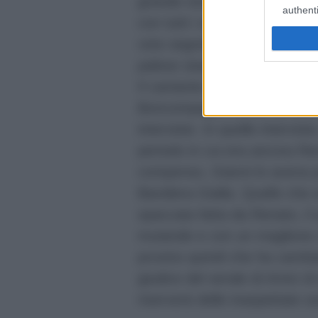
grande novità: alla fine del
authenti
con tutti i suoi componenti, 
voto segreto di
Renato Zero
palese stasera, secondo le
a
Il cantante romano inoltre, 
Boncompagni, come ha fatto
interviste. In quelle intervist
periodo in cui era ancora R
compenso, Gianni lo aveva p
Bandiera Gialla. Quello che
spaccata fatta da Renato, il 
mutande e con un maglione ch
provino quindi che ha cambia
giudice del serale di Amici d
riserverà delle inaspettate s