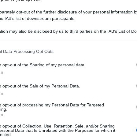
o esordio e torna ad Amici
rately opt-out of the further disclosure of your personal information by
he IAB’s list of downstream participants.
tion may also be disclosed by us to third parties on the IAB’s List of 
 that may further disclose it to other third parties.
 that this website/app uses one or more Google services and may gath
l Data Processing Opt Outs
including but not limited to your visit or usage behaviour. You may click 
 to Google and its third-party tags to use your data for below specifi
o opt-out of the Sharing of my personal data.
ogle consent section.
In
o opt-out of the Sale of my Personal Data.
In
to opt-out of processing my Personal Data for Targeted
ing.
rale di Amici 16 è Renato Zero
, il quale
Amici,
In
incide
di Maria De Filippi, dopo essere già stato
Un med
o opt-out of Collection, Use, Retention, Sale, and/or Sharing
ionda conduttrice nel medesimo
Sikabo
ersonal Data that Is Unrelated with the Purposes for which it
lected.