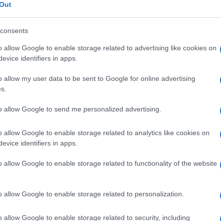
infatti la stima reciproca che i due
Tempta
Out
“Non è
 questa volta
Renato Zero
torna anche
Amici:
vo album Zerovskij, in occasione dei 50
consents
di rap
oprio per questo grande traguardo, Zero è
o allow Google to enable storage related to advertising like cookies on
Tempta
evice identifiers in apps.
ente da
Il Messaggero
, in cui ha ricordato
Giorda
scree
mmovente il suo esordio, di come era
o allow my user data to be sent to Google for online advertising
ncompagni, e di come era stato
s.
 importante il suo primo provino.
to allow Google to send me personalized advertising.
l regista e l’autore televisivo stasera?
o allow Google to enable storage related to analytics like cookies on
l serale di Amici del 29 aprile
, Renato
evice identifiers in apps.
amente centrale.
o allow Google to enable storage related to functionality of the website
ero ospite della puntata di oggi
 ad
Amici
avrà infatti dell’eccezionale. Per
o allow Google to enable storage related to personalization.
one Maria De Filippi introdurrà infatti una
o allow Google to enable storage related to security, including