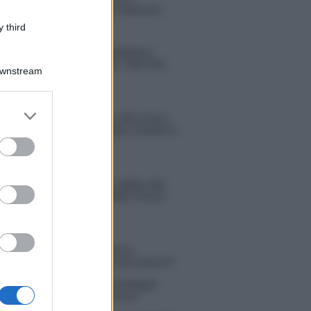
compagno Gaetano Fidanzati
 third
Uomini e Donne, Elisabetta
Gigante in ospedale: “Barcollo
Downstream
ma non mollo”
er and store
Temptation Island, affari d’oro
to grant or
per Giovanni Grazioso: attività in
ed purposes
espansione?
Benjamin Mascolo replica alla
sua ex fidanzata Bella Thorne:
“Dicono di me…”
 Simone Nolasco vittima di un
nte: “Mi è passata tutta la vita davanti”
ico in famiglia, l’appello di Margot
nyi: “Necessario il suo ritorno!”