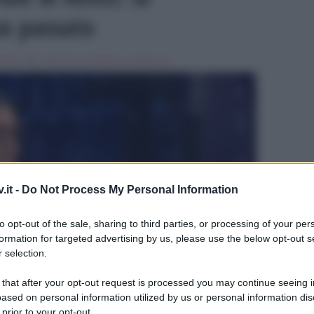
uo passato
usica
Tag:
Amici 16
,
In evidenza
,
renato zero
.it -
Do Not Process My Personal Information
ULTIME
to opt-out of the sale, sharing to third parties, or processing of your per
formation for targeted advertising by us, please use the below opt-out s
 selection.
 that after your opt-out request is processed you may continue seeing i
ased on personal information utilized by us or personal information dis
 prior to your opt-out.