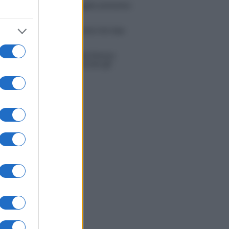
tion Island, Danilo D’Angelo ammette:
 un periodo semplice”
 Opi svela una volta per tutte che tipo
porto ha con Michelle
tion Island, Danilo diffida Simona
no che replica: “Ho conservato gli
n”