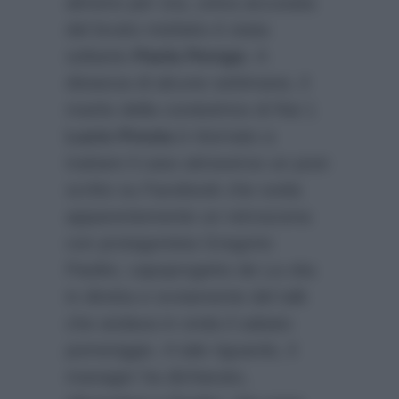
almeno per ora, unica accusata
del brutto misfatto è stata
soltanto
Paola Perego
. A
distanza di alcune settimane, il
marito della conduttrice di Rai 1
Lucio Presta
è ritornato a
trattare il caso attraverso un post
scritto su Facebook che svela
apparentemente un retroscena
con protagonista Gregorio
Paolini, capoprogetto de La vita
in diretta e ovviamente del talk
che andava in onda il sabato
pomeriggio. A tale riguardo, il
manager ha dichiarato,