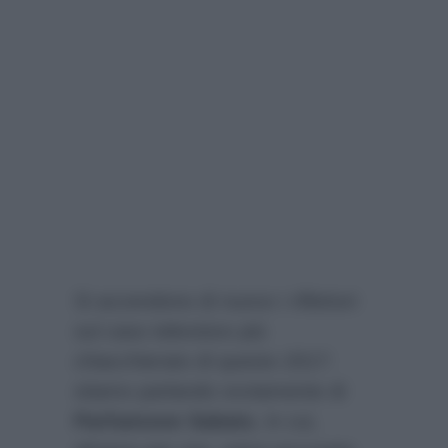
Si accendono di nuovo i riflettori
sul caso televisivo più
chiacchierato di questo 2017:
stiamo parlando ovviamente di
Parliamone Sabato
, in cui,