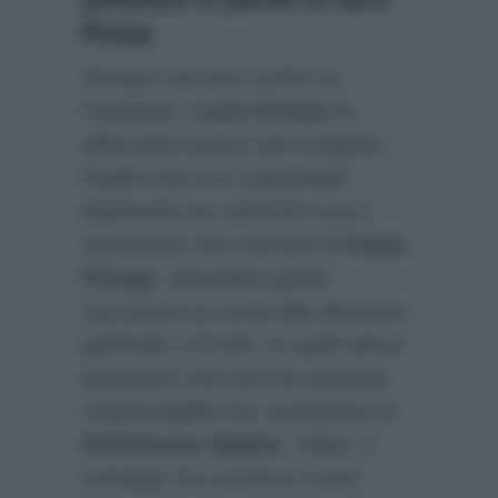
Presta
Sempre nel post scritto su
Facebook,
Lucio Presta
ha
affermato invece che Gregorio
Paolini non si è comportato
lealmente nei confronti suoi e
soprattutto nei confronti di
Paola
Perego
: dovrebbe quindi
raccontare la verità alla direzione
generale e di rete, le quali sanno
benissimo che non ha nessuna
responsabilità l’ex conduttrice di
Parliamone Sabato
. Infine, il
manager ha concluso il post