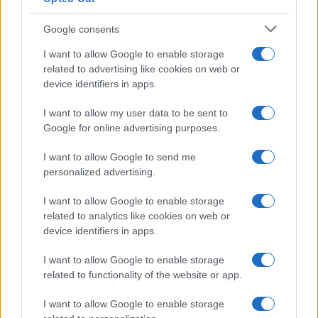
Amici, Simone Nolasco vittima di
un incidente: “Mi è passata tutta
Google consents
la vita davanti”
I want to allow Google to enable storage
related to advertising like cookies on web or
Un medico in famiglia, l’appello
device identifiers in apps.
di Margot Sikabonyi: “Necessario
il suo ritorno!”
I want to allow my user data to be sent to
Google for online advertising purposes.
Temptation Island, Danilo D’Angelo ammette:
I want to allow Google to send me
“Non è un periodo semplice”
personalized advertising.
Amici: Opi svela una volta per tutte che tipo
di rapporto ha con Michelle
I want to allow Google to enable storage
related to analytics like cookies on web or
Temptation Island, Danilo diffida Simona
Giordano che replica: “Ho conservato gli
device identifiers in apps.
screen”
I want to allow Google to enable storage
Ballando con le stelle 2026, rivoluzione di Milly
related to functionality of the website or app.
Carlucci: tutte le indiscrezioni
Temptation Island, la confessione di Perla
I want to allow Google to enable storage
Vatiero: “Non riesco più a guardarlo”