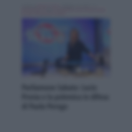
Scritto da
Nicolo' Cenci
, il Maggio 22, 2017 , in
Personaggi Tv
Tag:
In evidenza
,
Lucio Presta
,
paola
perego
,
parliamone sabato
Parliamone Sabato: Lucio
Presta e la polemica in difesa
di Paola Perego