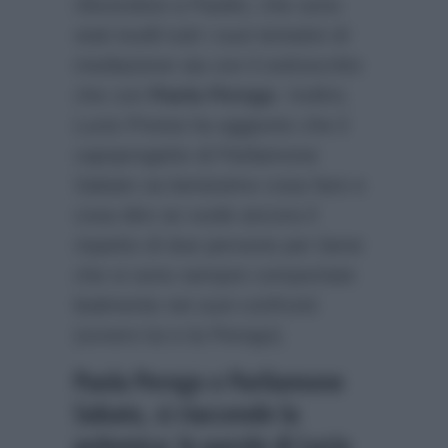
riferendosi a Paolini, che sono
stati inutili tutti i suoi tentativi di
mediazione sia con il sottoscritto
che con
Paola Perego
. Inoltre,
Lucio Presta ha aggiunto che il
capoprogetto di Parliamone
Sabato sa benissimo cosa fare e
cosa dire se vuole ancora il
rispetto di due persone per bene
che si sono sempre comportate
lealmente nei suoi confronti
(ovvero lui e la Perego).
Paola Perego e Parliamone
Sabato, si riaccende la
polemica: le parole di Lucio