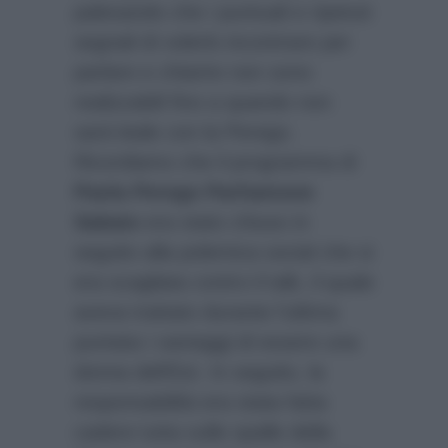
palesando che i puntuali e ripetuti
segnali di volerlo incontrare per
parlare e chiarire non sono
realizzabili fino a quando non
sarà leale con la Perego.
Ricordiamo che il programma di
Paola Perego Parliamone
Sabato
era stato chiuso in
seguito alla polemica social che si
era scagliata contro il talk, il quale
aveva trattato durante l’ultima
puntata i vantaggi di essere una
donna dell’Est. In seguito, la
responsabilità era stata fatta
cadere tutta sulle spalle della