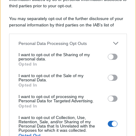
third parties prior to your opt-out.
You may separately opt-out of the further disclosure of your
personal information by third parties on the IAB’s list of
downstream participants.
Personal Data Processing Opt Outs
This information may also be disclosed by us to third parties
ULTIME NOTIZIE
on the IAB’s List of Downstream Participants that may further
I want to opt-out of the Sharing of my
Uomini e Donne, Elisabetta
disclose it to other third parties.
personal data.
Gigante in ospedale: “Barcollo
Opted In
ma non mollo”
Please note that this website/app uses one or more Google
services and may gather and store information including but
I want to opt-out of the Sale of my
Personal Data.
not limited to your visit or usage behaviour. You may click to
Temptation Island, affari d’oro
Opted In
grant or deny consent to Google and its third-party tags to
per Giovanni Grazioso: attività in
use your data for below specified purposes in below Google
espansione?
I want to opt-out of processing my
consent section.
Personal Data for Targeted Advertising.
Opted In
Benjamin Mascolo replica alla
I want to opt-out of Collection, Use,
sua ex fidanzata Bella Thorne:
Retention, Sale, and/or Sharing of my
“Dicono di me…”
Personal Data that Is Unrelated with the
Purposes for which it was collected.
Opted Out