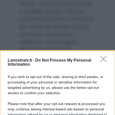
Perego, mentre Gregorio Paolini
si sarebbe accanito contro la
conduttrice di fronte ai vertici Rai
per salvare da ulteriori sanzioni
tutti coloro che avevano
collaborato con il progetto
Parliamone Sabato (lui
compreso), tanto che l’autore tv
Lanostratv.it -
Do Not Process My Personal
Information
lavora tuttora all’interno
dell’azienda.
If you wish to opt-out of the sale, sharing to third parties, or
processing of your personal or sensitive information for
targeted advertising by us, please use the below opt-out
section to confirm your selection.
Please note that after your opt-out request is processed you
may continue seeing interest-based ads based on personal
information utilized by us or personal information disclosed to