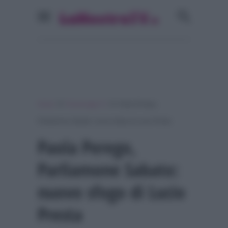
»
»
Home
Personaggi Tv
Paola Perego,
Parliamone Sabato: nuovo sfogo di Lucio Presta
Paola Perego,
Parliamone Sabato:
nuovo sfogo di Lucio
Presta