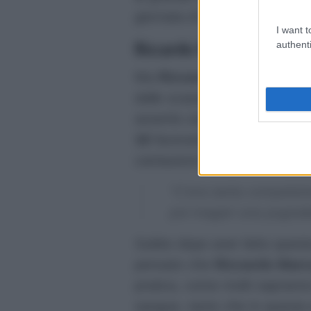
giornata di ieri durante la s
I want t
Riccardo Marcuzzo dopo A
authenti
Ma
Riccardo Marcuzzo
vuol
dalle scarpe. E durante un’int
asserito senza tanti peli sull
16
facevano il doppio gioco. 
cantautore ha dichiarato:
“C’era tanta competizi
poi magari una pugnalat
Subito dopo aver letto quest
pensato che
Riccardo Mar
pratica, come molti saprann
sangue, tanto che in questa 