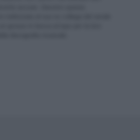
iproche accuse. Davvero questa
 indirizzata al suo ex collega del serale
un grosso in bocca al lupo per la loro
ella discografia musicale.