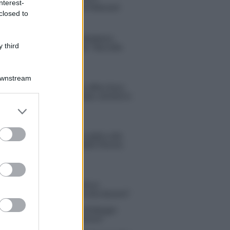
nterest-
compagno Gaetano Fidanzati
closed to
Uomini e Donne, Elisabetta
 third
Gigante in ospedale: “Barcollo
ma non mollo”
Downstream
Temptation Island, affari d’oro
per Giovanni Grazioso: attività in
espansione?
er and store
to grant or
ed purposes
Benjamin Mascolo replica alla
sua ex fidanzata Bella Thorne:
“Dicono di me…”
 Simone Nolasco vittima di un
nte: “Mi è passata tutta la vita davanti”
ico in famiglia, l’appello di Margot
nyi: “Necessario il suo ritorno!”