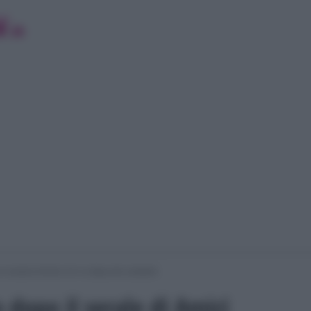
 serale di Amici 16: lo sfogo del cantante
 dopo il serale di Amici