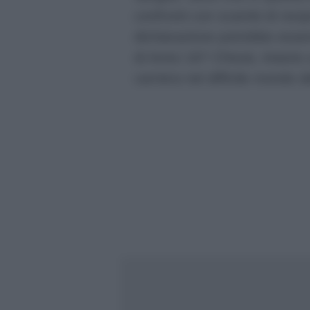
confronti con scambi di rec
dichiarazione potrebbe essere
di Amici 16? Chissà, intanto 
carriera nel difficile mondo d