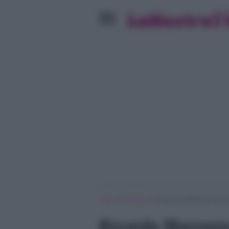
»
»
Home
Musica
Riccardo Marcuzzo dopo il
Riccardo Marcuzzo