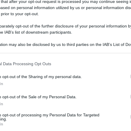
 that after your opt-out request is processed you may continue seeing i
ased on personal information utilized by us or personal information dis
 prior to your opt-out.
rately opt-out of the further disclosure of your personal information by
he IAB’s list of downstream participants.
tion may also be disclosed by us to third parties on the IAB’s List of 
zo: “Ci sono state pugnalate alle
 that may further disclose it to other third parties.
 that this website/app uses one or more Google services and may gath
l Data Processing Opt Outs
including but not limited to your visit or usage behaviour. You may click 
 to Google and its third-party tags to use your data for below specifi
o opt-out of the Sharing of my personal data.
ogle consent section.
In
o opt-out of the Sale of my Personal Data.
In
Amici,
incide
to opt-out of processing my Personal Data for Targeted
ing.
Un med
In
Sikabo