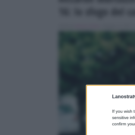
16: lo sfogo del c
Scritto da
Alessio Cimino
, il Maggio 31, 2017 ,
Lanostratv
If you wish 
sensitive in
confirm your