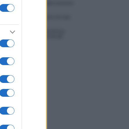
tion Island, Danilo D’Angelo ammette:
 un periodo semplice”
 Opi svela una volta per tutte che tipo
porto ha con Michelle
tion Island, Danilo diffida Simona
no che replica: “Ho conservato gli
n”