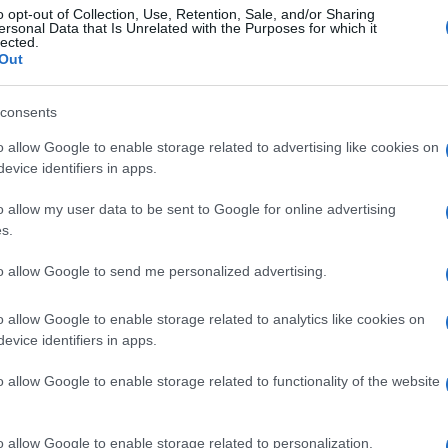
Tempta
o opt-out of Collection, Use, Retention, Sale, and/or Sharing
“Non è
ersonal Data that Is Unrelated with the Purposes for which it
lected.
Amici:
Out
di rap
da la finalissima del
serale di Amici 16
.
Tempta
nfare, dopo ben 13 anni, è stato un
consents
Giorda
e ha avuto la meglio sul favorito
scree
o allow Google to enable storage related to advertising like cookies on
evice identifiers in apps.
e Ricki. Quest’ultimo non è sembrato poi
omunque vinto un suo carissimo amico,
o allow my user data to be sent to Google for online advertising
durante l’ultima edizione del talent show
s.
De Filippi. Inoltre, c’è da segnalare, che
to allow Google to send me personalized advertising.
unque essere felice visto che il suo
dando benissimo. Difatti è da giorni ai
o allow Google to enable storage related to analytics like cookies on
evice identifiers in apps.
igliori market digitali, e ha anche
scorso Venerdì in Fimi, precedendo di un
o allow Google to enable storage related to functionality of the website
 Federica Carta. Inoltre c’è da segnalare
sue tante fan gli hanno riservato nella
o allow Google to enable storage related to personalization.