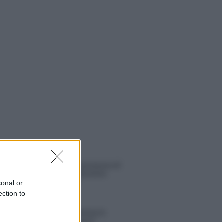
 NOTIZIE
Uomini e Donne, retroscena di
Alice Barisciani: “Ricevevo
minacce e insulti”
sonal or
ection to
Belen Rodriguez ritrova la
serenità: il bacio con il