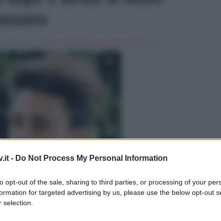
antante
 in
Musica
Tag:
Amici 16
,
Breaking news
,
Riccardo Marcuzzo
ULTIME
.it -
Do Not Process My Personal Information
to opt-out of the sale, sharing to third parties, or processing of your per
formation for targeted advertising by us, please use the below opt-out s
 selection.