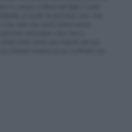
ere in campo a difesa del figlio è stata
ffaella, la quale ha precisato che i due
a, e non solo una come invece aveva
ttualmente comunque i due non si
infatti molto preso per il lancio del suo
sta vivendo insieme al suo Goffredo una