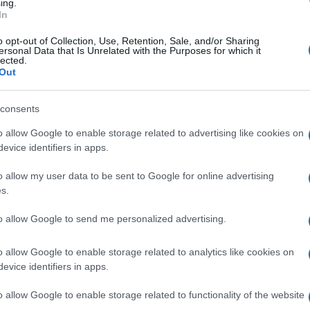
ing.
Amici,
In
incide
Un med
o opt-out of Collection, Use, Retention, Sale, and/or Sharing
ersonal Data that Is Unrelated with the Purposes for which it
Sikabo
ccardo Marcuzzo
nei confronti delle
lected.
Out
Tempta
i
, a difendere l’integrità del figlio è stata
“Non è
i Amici 16, Raffaella, la quale al
consents
Mayer ha rilasciato una lunga intervista,
o allow Google to enable storage related to advertising like cookies on
lirt tra
Aurora Ramazzotti e Riccardo
evice identifiers in apps.
olineato infatti che i due potrebbero
o allow my user data to be sent to Google for online advertising
anto si conoscono molto bene, anche se
s.
te cosa possa esserci stato di
to allow Google to send me personalized advertising.
o. Inoltre, Raffaella ha dichiarato che le
a come fidanzata per suo figlio,
o allow Google to enable storage related to analytics like cookies on
evice identifiers in apps.
, per carità, ma la mia è soltanto
o allow Google to enable storage related to functionality of the website