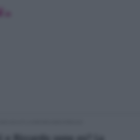
ardo sono ex? La verità della madre di Marcuzzo
 e Riccardo sono ex? La