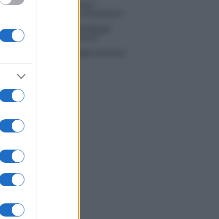
 Simone Nolasco vittima di un
nte: “Mi è passata tutta la vita davanti”
ico in famiglia, l’appello di Margot
nyi: “Necessario il suo ritorno!”
tion Island, Danilo D’Angelo ammette:
 un periodo semplice”