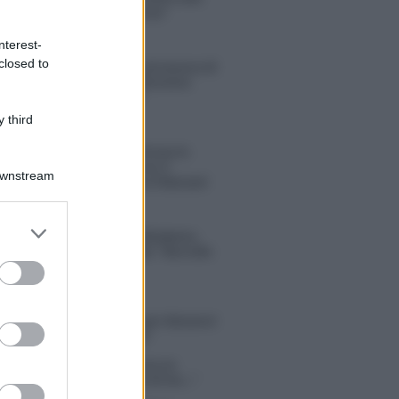
sconvolgenti su di me”
nterest-
closed to
Uomini e Donne, retroscena di
Alice Barisciani: “Ricevevo
minacce e insulti”
 third
Belen Rodriguez ritrova la
serenità: il bacio con il
Downstream
compagno Gaetano Fidanzati
er and store
Uomini e Donne, Elisabetta
to grant or
Gigante in ospedale: “Barcollo
ed purposes
ma non mollo”
tion Island, affari d’oro per Giovanni
so: attività in espansione?
in Mascolo replica alla sua ex
ata Bella Thorne: “Dicono di me…”