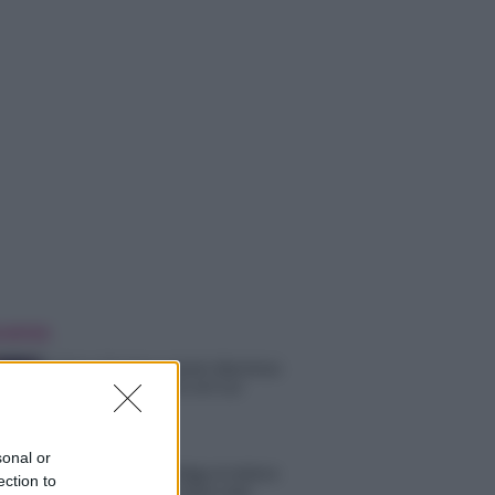
 NOTIZIE
Helena Prestes e Javier Martinez
sono in crisi oppure no? Lui
rompe il silenzio
sonal or
Uomini e Donne, sfogo al veleno
ection to
di Ludovica Valli: “Letto cose