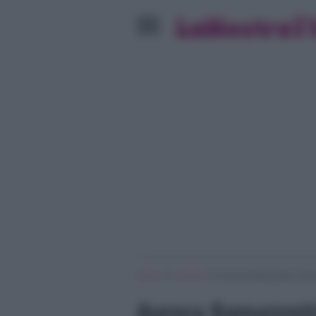
»
»
Home
Gossip
Aurora Ramazzotti e Ricc
Aurora Ramazzotti