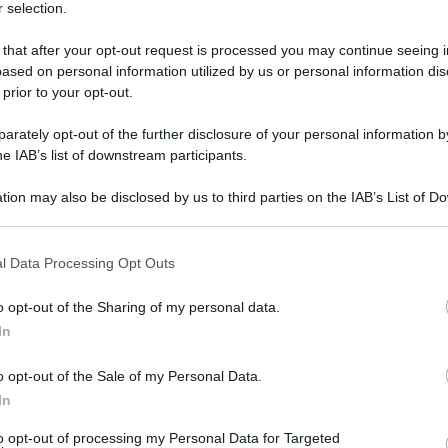
 selection.
 that after your opt-out request is processed you may continue seeing i
ased on personal information utilized by us or personal information dis
 prior to your opt-out.
rately opt-out of the further disclosure of your personal information by
he IAB’s list of downstream participants.
ra Ramazzotti sono stati insieme?
l cantante
tion may also be disclosed by us to third parties on the IAB’s List of 
 that may further disclose it to other third parties.
 that this website/app uses one or more Google services and may gath
l Data Processing Opt Outs
including but not limited to your visit or usage behaviour. You may click 
 to Google and its third-party tags to use your data for below specifi
o opt-out of the Sharing of my personal data.
ogle consent section.
In
Tempta
o opt-out of the Sale of my Personal Data.
Grazio
In
Benjam
fidanz
to opt-out of processing my Personal Data for Targeted