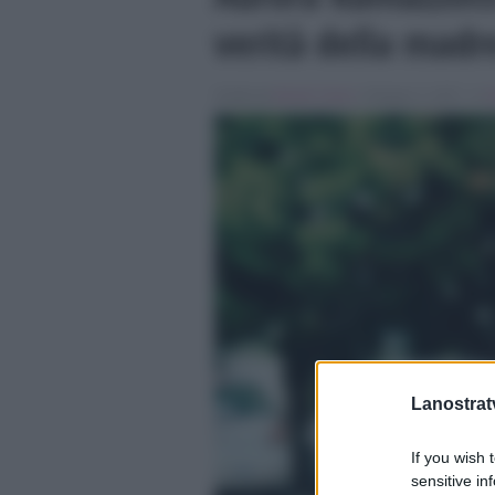
verità della madr
Scritto da
Nicolo' Cenci
, il Giugno 3, 2017 , in
G
Lanostratv
If you wish 
sensitive in