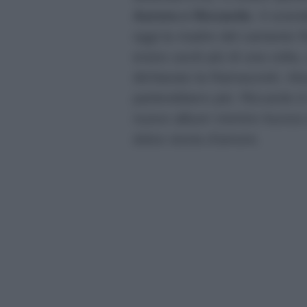
Aurora e Riccardo
. A scend
oggi la madre del cantante Ra
erano usciti più di una volt
dichiarato la Ramazzotti. A
parlerebbero più: Riccardo è 
nuovo album mentre Aurora 
dolce storia d’amore.