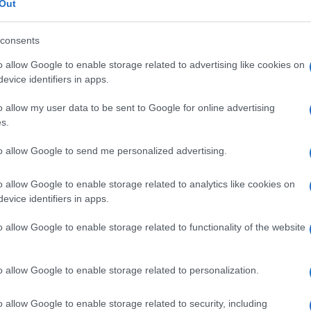
Out
Tempta
 buona musica e dei premi negati a
Giorda
scree
amati a partecipare a questa
consents
Ballan
Tozzi a Fedez e J-Ax, da Gianna Nannini
Carluc
o allow Google to enable storage related to advertising like cookies on
do per Alessandra Amoroso ed Emma
evice identifiers in apps.
Tempta
 i Modà, Zucchero, i Pooh e Michele Bravi.
Vatier
o allow my user data to be sent to Google for online advertising
ei WMA 2017 doveva partecipare anche
s.
dente in Messico le ha fatto saltare
to allow Google to send me personalized advertising.
a ritirare un premio per Amiche in Arena,
ggiare i quarant’anni di carriera dove
o allow Google to enable storage related to analytics like cookies on
evice identifiers in apps.
tanti della musica italiana. Carlo Conti e
 omaggiata anche se non ha potuto
o allow Google to enable storage related to functionality of the website
r Loredana Berté
non dovrebbe essere
occupati.
o allow Google to enable storage related to personalization.
 per un incidente: salta l’ospitata
o allow Google to enable storage related to security, including