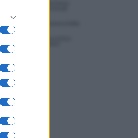
tion Island, Danilo diffida Simona
no che replica: “Ho conservato gli
n”
do con le stelle 2026, rivoluzione di Milly
ci: tutte le indiscrezioni
tion Island, la confessione di Perla
o: “Non riesco più a guardarlo”