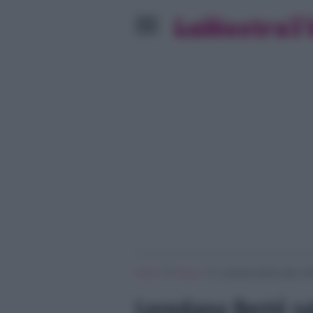
»
»
Home
Musica
Loredana Berté salta i W
Loredana Berté s