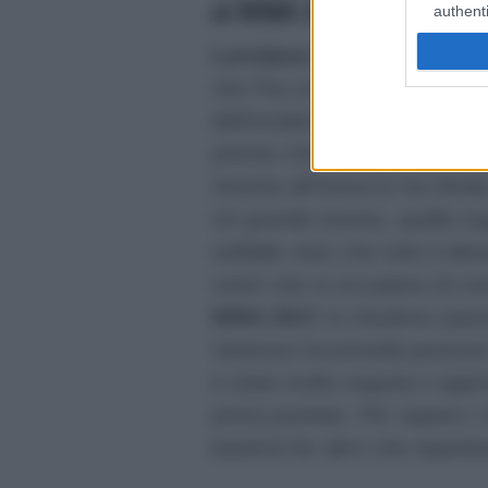
ai WMA 2017
authenti
Loredana Bertè ha saltato
che l’ha costretta a rimaner
dell’incidente anche se si sp
premio che le è stato assegn
Amiche all’Arena lo ha ritira
Un grande evento, quello or
solidale visto che tutto il de
centri che si occupano di co
WMA 2017
si chiudono ques
Vanessa Incontrada possono 
è stata molto seguita e appr
prima puntata. Per sapere i 
basterà far altro che aspett