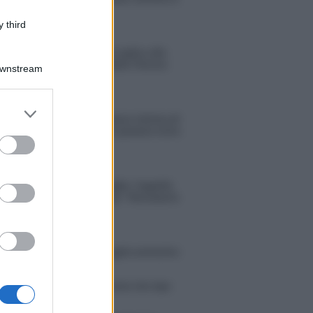
espansione?
 third
Benjamin Mascolo replica alla
sua ex fidanzata Bella Thorne:
Downstream
“Dicono di me…”
er and store
Amici, Simone Nolasco vittima di
to grant or
un incidente: “Mi è passata tutta
ed purposes
la vita davanti”
Un medico in famiglia, l’appello
di Margot Sikabonyi: “Necessario
il suo ritorno!”
tion Island, Danilo D’Angelo ammette:
 un periodo semplice”
 Opi svela una volta per tutte che tipo
porto ha con Michelle