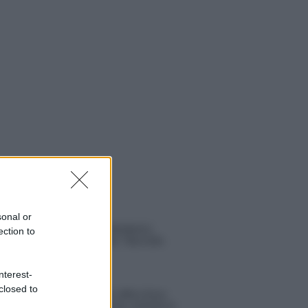
 NOTIZIE
sonal or
Uomini e Donne, Elisabetta
ection to
Gigante in ospedale: “Barcollo
ma non mollo”
nterest-
closed to
Temptation Island, affari d’oro
per Giovanni Grazioso: attività in