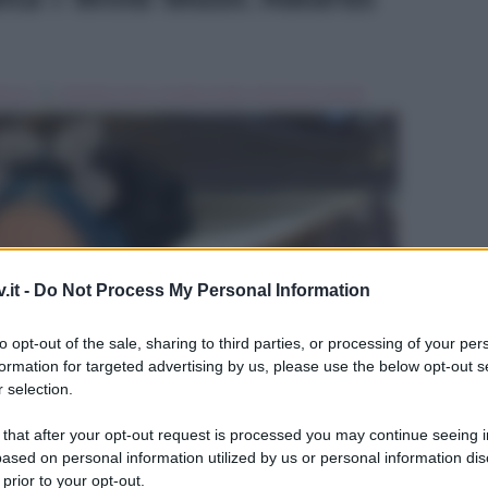
usica
Tag:
Breaking news
,
loredana bertè
,
wind music awards
.it -
Do Not Process My Personal Information
ULTIME
to opt-out of the sale, sharing to third parties, or processing of your per
formation for targeted advertising by us, please use the below opt-out s
 selection.
 that after your opt-out request is processed you may continue seeing i
ased on personal information utilized by us or personal information dis
 prior to your opt-out.