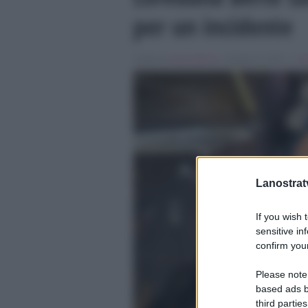
per un incidente
Scritto da
Denis Bocca
, il Giugno 6, 2017 , in
M
Lanostratv
If you wish 
sensitive in
confirm your
Please note
based ads b
third parties