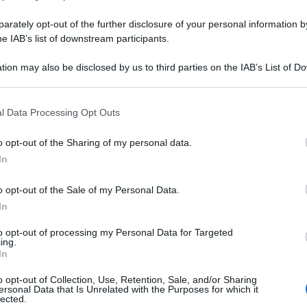
rately opt-out of the further disclosure of your personal information by
he IAB’s list of downstream participants.
dana Bertè assente: ecco perché
tion may also be disclosed by us to third parties on the IAB’s List of 
 that may further disclose it to other third parties.
 that this website/app uses one or more Google services and may gath
l Data Processing Opt Outs
including but not limited to your visit or usage behaviour. You may click 
 to Google and its third-party tags to use your data for below specifi
o opt-out of the Sharing of my personal data.
ogle consent section.
In
o opt-out of the Sale of my Personal Data.
In
to opt-out of processing my Personal Data for Targeted
ing.
Tempta
In
“Non è
i1 la seconda e ultima serata dedicata ai
Amici:
o opt-out of Collection, Use, Retention, Sale, and/or Sharing
ersonal Data that Is Unrelated with the Purposes for which it
di rap
ta da Carlo Conti e Vanessa Incontrada.
lected.