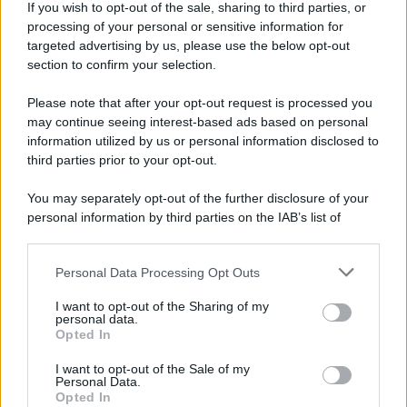
If you wish to opt-out of the sale, sharing to third parties, or
processing of your personal or sensitive information for
targeted advertising by us, please use the below opt-out
section to confirm your selection.
Please note that after your opt-out request is processed you
may continue seeing interest-based ads based on personal
information utilized by us or personal information disclosed to
third parties prior to your opt-out.
You may separately opt-out of the further disclosure of your
personal information by third parties on the IAB’s list of
downstream participants.
Personal Data Processing Opt Outs
This information may also be disclosed by us to third parties
ULTIME NOTIZIE
on the IAB’s List of Downstream Participants that may further
I want to opt-out of the Sharing of my
Temptation Island, affari d’oro
disclose it to other third parties.
personal data.
per Giovanni Grazioso: attività in
Opted In
espansione?
Please note that this website/app uses one or more Google
services and may gather and store information including but
I want to opt-out of the Sale of my
Personal Data.
not limited to your visit or usage behaviour. You may click to
Benjamin Mascolo replica alla
Opted In
grant or deny consent to Google and its third-party tags to