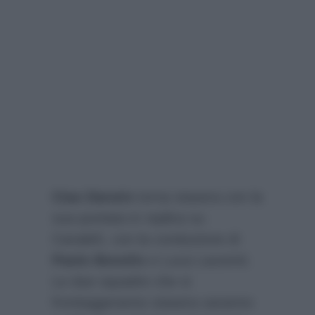
Ciao Darwin
torna stasera con la
sua puntata in replica su
Canale5, con la conduzione di
Paolo Bonolis
e Luca Laurenti.
Le due squadre che si
fronteggeranno stasera saranno