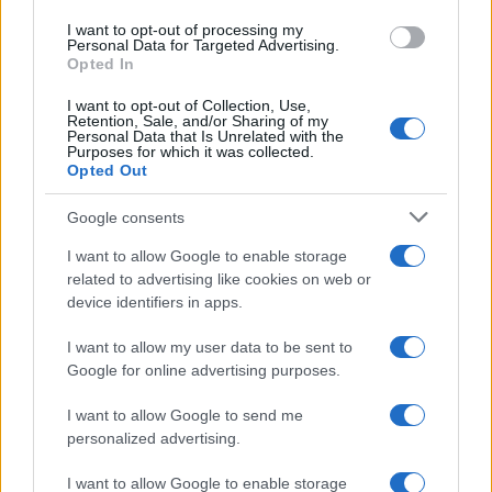
sua ex fidanzata Bella Thorne:
use your data for below specified purposes in below Google
“Dicono di me…”
I want to opt-out of processing my
consent section.
Personal Data for Targeted Advertising.
Opted In
Amici, Simone Nolasco vittima di
I want to opt-out of Collection, Use,
un incidente: “Mi è passata tutta
Retention, Sale, and/or Sharing of my
la vita davanti”
Personal Data that Is Unrelated with the
Purposes for which it was collected.
Opted Out
Un medico in famiglia, l’appello
di Margot Sikabonyi: “Necessario
Google consents
il suo ritorno!”
I want to allow Google to enable storage
related to advertising like cookies on web or
Temptation Island, Danilo
device identifiers in apps.
D’Angelo ammette: “Non è un
periodo semplice”
I want to allow my user data to be sent to
Google for online advertising purposes.
Amici: Opi svela una volta per tutte che tipo
I want to allow Google to send me
di rapporto ha con Michelle
personalized advertising.
Temptation Island, Danilo diffida Simona
Giordano che replica: “Ho conservato gli
I want to allow Google to enable storage