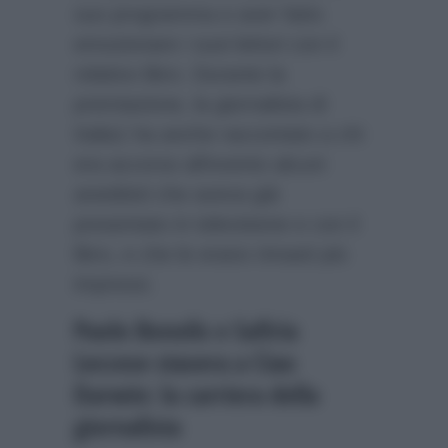
suo programma e aver fatto
emozionare i suoi lettori con il
relativo libro. Durante la
premiazione, la giornalista di
Italia1 ha anche raccontato a chi
era accorso all’evento alcuni
aneddoti che aveva già
presentato in televisione e con il
libro, e che le erano rimasti più
impressi.
Paolo Bonolis e Safiria
Leccese stasera a Ciao
Darwin: la carriera della
giornalista