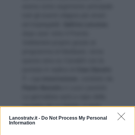
aveva come argomento principale
tutti gli eventi religiosi più strani
ed inspiegabili.
Safiria Leccese
,
dopo aver vinto il Premio
Solidarietà proprio grazie al
programma di Mediaset, torna
questa sera su Canale5 con la
puntata in replica di
Ciao Darwin
7 – La resurrezione
, condotto da
Paolo Bonolis
e Luca Laurenti.
La giornalista sarà a capo della
squadra de Lo Spirito, e avrà
come rivale Tina Cipollari, che
Lanostratv.it -
Do Not Process My Personal
Information
invece sarà al timone della
squadra de La Carne.