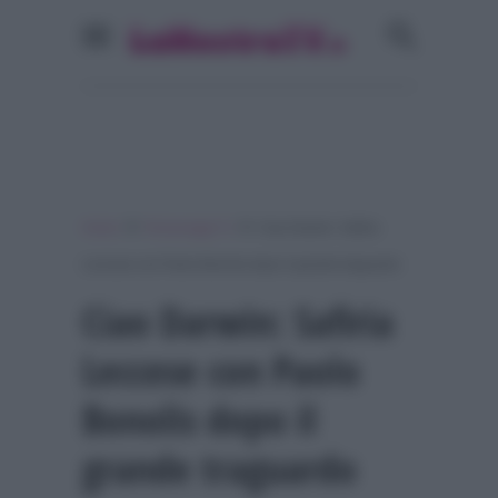
»
»
Home
Personaggi Tv
Ciao Darwin: Safiria
Leccese con Paolo Bonolis dopo il grande traguardo
Ciao Darwin: Safiria
Leccese con Paolo
Bonolis dopo il
grande traguardo