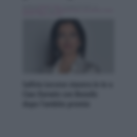
Scritto da
Nicolo' Cenci
, il Luglio 29, 2017 , in
Personaggi Tv
Tag:
Breaking news
,
ciao darwin
,
Paolo
Bonolis
,
Safiria Leccese
Safiria Leccese stasera in tv a
Ciao Darwin con Bonolis
dopo l’ambito premio