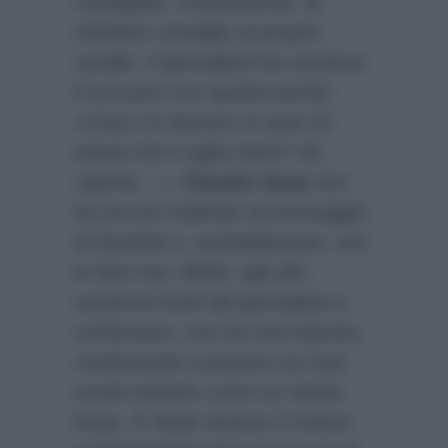
consigliato, ironicamente, di
chiedere consiglio al proprio
cavallo. Il giornalista ha concluso
il suo post con queste parole:
«
Cosa c’è davvero in quei 15
minuti che ti agita tanto? Ah,
saperlo…
».
Claudio Sona
non
ha ancora replicato al messaggio
di Dandolo e, probabilmente, non
lo farà mai: difatti, agli altri
numerosi inviti del giornalista a
confessare, non ha mai risposto,
continuando a postare sui suoi
social network come se niente
fosse. È facile intuirne il motivo: