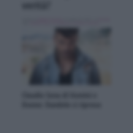
verità?
Scritto da
Mattia Ferrarini
, il Luglio 22, 2017 , in
Gossip
Tag:
claudio sona
,
In evidenza
,
Uomini e Donne
Claudio Sona di Uomini e
Donne: Dandolo ci riprova