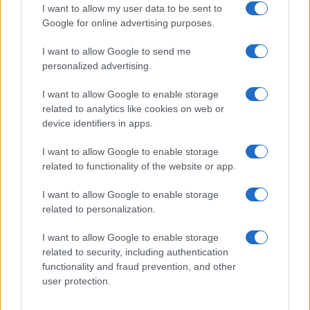
Gigante in ospedale: “Barcollo
I want to allow my user data to be sent to
ma non mollo”
Google for online advertising purposes.
I want to allow Google to send me
Temptation Island, affari d’oro per Giovanni
personalized advertising.
Grazioso: attività in espansione?
Benjamin Mascolo replica alla sua ex
I want to allow Google to enable storage
fidanzata Bella Thorne: “Dicono di me…”
related to analytics like cookies on web or
Amici, Simone Nolasco vittima di un
device identifiers in apps.
incidente: “Mi è passata tutta la vita davanti”
I want to allow Google to enable storage
Un medico in famiglia, l’appello di Margot
related to functionality of the website or app.
Sikabonyi: “Necessario il suo ritorno!”
Temptation Island, Danilo D’Angelo ammette:
I want to allow Google to enable storage
“Non è un periodo semplice”
related to personalization.
I want to allow Google to enable storage
related to security, including authentication
functionality and fraud prevention, and other
user protection.