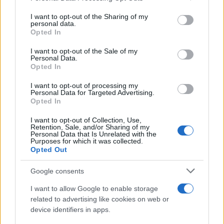
on the IAB’s List of Downstream Participants that may further
ULTIME NOTIZIE
I want to opt-out of the Sharing of my
disclose it to other third parties.
personal data.
Helena Prestes e Javier Martinez
Opted In
sono in crisi oppure no? Lui
Please note that this website/app uses one or more Google
rompe il silenzio
services and may gather and store information including but
I want to opt-out of the Sale of my
Personal Data.
not limited to your visit or usage behaviour. You may click to
Opted In
grant or deny consent to Google and its third-party tags to
Uomini e Donne, sfogo al veleno
use your data for below specified purposes in below Google
di Ludovica Valli: “Letto cose
I want to opt-out of processing my
consent section.
sconvolgenti su di me”
Personal Data for Targeted Advertising.
Opted In
I want to opt-out of Collection, Use,
Uomini e Donne, retroscena di
Retention, Sale, and/or Sharing of my
Alice Barisciani: “Ricevevo
Personal Data that Is Unrelated with the
minacce e insulti”
Purposes for which it was collected.
Opted Out
Belen Rodriguez ritrova la
Google consents
serenità: il bacio con il
compagno Gaetano Fidanzati
I want to allow Google to enable storage
related to advertising like cookies on web or
device identifiers in apps.
Uomini e Donne, Elisabetta