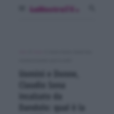
»
»
Home
Gossip
Uomini e Donne, Claudio Sona
incalzato da Dandolo: qual è la verità?
Uomini e Donne,
Claudio Sona
incalzato da
Dandolo: qual è la