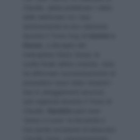
Claudio, abbia pubblicato i video
delle telefonate tra i due,
testimoniando la loro relazione
durante il Trono Gay di
Uomini e
Donne
, a discapito del
malcapitato Mario Serpa, la
scelta finale dell’ex tronista. Juan
ha affermato successivamente di
possedere nuovi video ritraenti i
due in atteggiamenti amorosi,
tutti registrati durante il Trono di
Claudio.
Dandolo
pare aver
“preso a cuore” la faccenda e
non perde occasione di attaccare
Claudio Sona, soprannominato