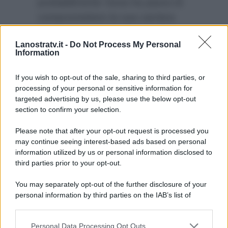
probabilmente Sona ha paura di
compromettere la sua carriera
televisiva, rischiando di perdere il
Lanostratv.it -
Do Not Process My Personal
vasto numero di fan che lo
Information
segue, nonostante tutto quello
che è successo.
If you wish to opt-out of the sale, sharing to third parties, or
processing of your personal or sensitive information for
targeted advertising by us, please use the below opt-out
section to confirm your selection.
Please note that after your opt-out request is processed you
may continue seeing interest-based ads based on personal
information utilized by us or personal information disclosed to
third parties prior to your opt-out.
You may separately opt-out of the further disclosure of your
personal information by third parties on the IAB’s list of
downstream participants.
Personal Data Processing Opt Outs
This information may also be disclosed by us to third parties