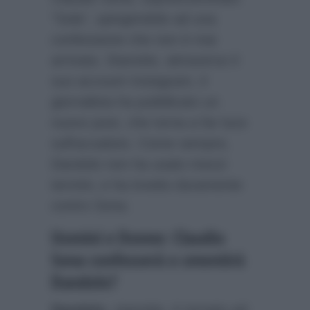
“Sola”, spingendolo ad una
confessione che non è mai
arrivata. Stanotte, attraverso il
suo account Instagram, il
giornalista ha pubblicato un
nuovo post, che torna a far luce
sull’accaduto. Come sempre,
Dandolo non ha usato mezzi
termini, e ha inveito duramente
contro Sona.
Uomini e Donne: Claudio
Sona confesserà o smentirà
Dandolo?