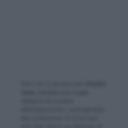
Pare non ci sia pace per
Claudio
Sona
: Dandolo pare voglia
spingere l’ex tronista
all’esasperazione, costringendolo
alla confessione. È ormai noto
che Juan Sierra, ex fidanzato di