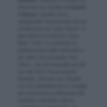
Dandolo
, stanotte, è tornato ad
attaccare l’ex tronista di
Uomini
e Donne
, Claudio Sona,
spingendolo nuovamente ad una
confessione sul “caso Sierra”. Il
giornalista ha incalzato Sona,
detto “Sola”, a consentire la
pubblicazione delle telefonate e
dei video che possiede Juan
Sierra. «
Se sei tranquillo perché
non dai l’ok?
» ha proseguito
Dandolo, dicendo che Claudio
non ha evidentemente il coraggio
per autorizzare la diffusione del
suddetto materiale e gli ha