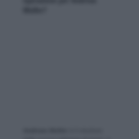
ispirazione per Andreas
Muller?
Andreas Muller
è il vincitore