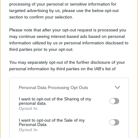
processing of your personal or sensitive information for
targeted advertising by us, please use the below opt-out
section to confirm your selection.
Please note that after your opt-out request is processed you
may continue seeing interest-based ads based on personal
information utilized by us or personal information disclosed to
third parties prior to your opt-out.
You may separately opt-out of the further disclosure of your
personal information by third parties on the IAB’s list of
downstream participants.
Personal Data Processing Opt Outs
This information may also be disclosed by us to third parties
on the IAB’s List of Downstream Participants that may further
ULTIME NOTIZIE
I want to opt-out of the Sharing of my
disclose it to other third parties.
personal data.
Manuela Carriero e Francesco
Opted In
Chiofalo: “Saremo genitori in età
Please note that this website/app uses one or more Google
avanzata”
services and may gather and store information including but
I want to opt-out of the Sale of my
Personal Data.
not limited to your visit or usage behaviour. You may click to
Opted In
grant or deny consent to Google and its third-party tags to
Senza Cri dopo la rimozione del
use your data for below specified purposes in below Google