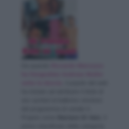
Da quando
Riccardo Marcuzzo
ha fotografato Andreas Muller
sotto la doccia
, il popolo del web
ha iniziato ad attribuire il titolo di
sex symbol al ballerino vincitore
del programma di canale 5.
Proprio come
Mariano Di Vaio
, il
primo classificato della categoria