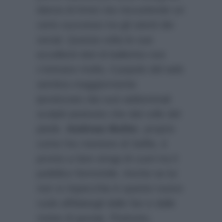
danza di Amici sta riscuotendo un
certo successo tra gli utenti dei
social. Questa volta le sue
eccellenti doti di ballerino non
c’entrano molto, il popolo del web
sembra maggiormente
ipnotizzato dai suoi addominali
scolpiti piuttosto che dal collo del
piede.
Andreas Muller
, proprio
come l’ex mentore di Selfie, è
pronto a fare stragi di cuori tra il
pubblico femminile. Anche se lui
non si rispecchia in questo nuovo
ruolo affidatogli dalle fan e dalle
riviste di gossip. Piuttosto,