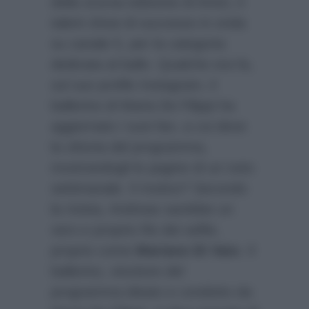
della scorsa edizione di Amici, il
talent show di successo in onda
su canale 5, per la categoria
dedicata al ballo. Qualche ora fa,
sul suo profilo Instagram, il
ballerino di Maria De Filippi ha
aggiornato i suoi fan, a cui deve
la vittoria del programma,
mostrandogli le pagine di un noto
settimanale. Il motivo? Secondo
la rivista, Andreas sarebbe un
vero e proprio Re dei selfie,
proprio come
Mariano Di Vaio
. Il
ballerino, vincitore del
programma ideato e condotto da