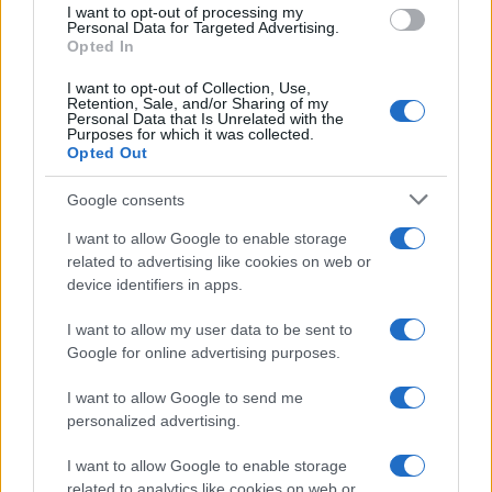
seno racconta: “Quando ho visto
I want to opt-out of processing my
consent section.
le cicatrici…”
Personal Data for Targeted Advertising.
Opted In
I want to opt-out of Collection, Use,
Temptation island, Karina
Retention, Sale, and/or Sharing of my
Cascella al posto di Filippo
Personal Data that Is Unrelated with the
Bisciglia? La risposta spiazza
Purposes for which it was collected.
Opted Out
Grande Fratello: Federica
Google consents
Rosatelli torna a parlare
dell’episodio del bicchiere
I want to allow Google to enable storage
lanciato
related to advertising like cookies on web or
device identifiers in apps.
Uomini e Donne, gossip su
Asmaa e Cristiano: “Si prendono
I want to allow my user data to be sent to
e si lasciano”
Google for online advertising purposes.
I want to allow Google to send me
Amici, già finita tra Nicola Marchionni e
personalized advertising.
Valentina Pesaresi: “Siamo molto distanti”
La Ruota della Fortuna, complimenti per
I want to allow Google to enable storage
Gerry Scotti: “Avrai un futuro fantastico”
related to analytics like cookies on web or