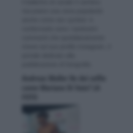
il ballerino di canale 5 sembra
riscuotere una certa popolarità
anche come sex symbol. A
confermarlo sono i tantissimi
commenti che quotidianamente
riceve sul suo profilo Instagram, il
portale dedicato alla
pubblicazione di fotografie.
Andreas Muller Re dei selfie
come Mariano Di Vaio? LA
FOTO