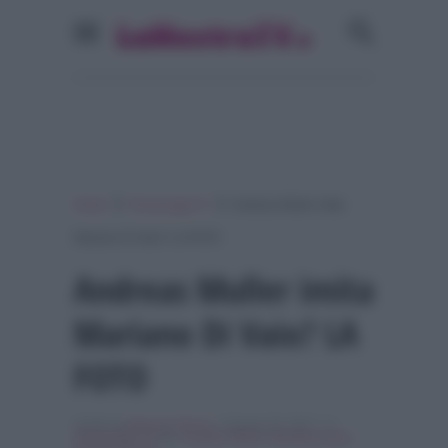
»
»
Home
Personaggi Tv
Andreas Muller imita
Mariano Di Vaio? LA FOTO
Andreas Muller imita
Mariano Di Vaio? LA
FOTO
Scritto da
Maurizio Riccio
, il Agosto 29, 2017 , in
Personaggi Tv
Tag:
Andreas Muller
,
Breaking news
,