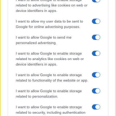
related to advertising like cookies on web or
device identifiers in apps.
Grazia Kendi soffre per la fine
della storia con Mattia Scudieri:
I want to allow my user data to be sent to
“So cosa ci ha distrutti”
Google for online advertising purposes.
I want to allow Google to send me
Temptation Island, puntata speciale a
settembre? Lo spoiler di Rosario Monetti
personalized advertising.
Carmen Russo ed Enzo Paolo Turchi nel cast di
I want to allow Google to enable storage
Amici? La loro risposta spiazza
related to analytics like cookies on web or
Marianna Scarci: “Saranno Famosi? Niente
device identifiers in apps.
cachet. Ecco com’era Maria De Filippi”
I want to allow Google to enable storage
Temptation Island, Soraya Sabetta
related to functionality of the website or app.
massacrata: “Sono stata minacciata di morte”
Andrea Dal Corso come sta dopo l’incidente:
I want to allow Google to enable storage
“Operazione fatta. Ecco cosa mi aspetta”
related to personalization.
I want to allow Google to enable storage
related to security, including authentication