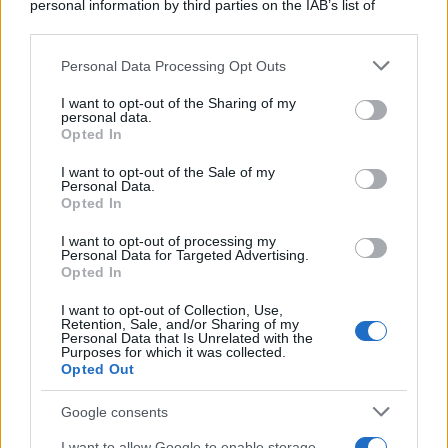
personal information by third parties on the IAB’s list of
downstream participants.
Personal Data Processing Opt Outs
This information may also be disclosed by us to third parties
ULTIME NOTIZIE
on the IAB’s List of Downstream Participants that may further
I want to opt-out of the Sharing of my
disclose it to other third parties.
personal data.
Amici: Opi svela una volta per
Opted In
tutte che tipo di rapporto ha con
Please note that this website/app uses one or more Google
Michelle
services and may gather and store information including but
I want to opt-out of the Sale of my
Personal Data.
not limited to your visit or usage behaviour. You may click to
Opted In
grant or deny consent to Google and its third-party tags to
Temptation Island, Danilo diffida
use your data for below specified purposes in below Google
Simona Giordano che replica:
I want to opt-out of processing my
“Ho conservato gli screen”
consent section.
Personal Data for Targeted Advertising.
Opted In
I want to opt-out of Collection, Use,
Ballando con le stelle 2026,
Retention, Sale, and/or Sharing of my
rivoluzione di Milly Carlucci:
Personal Data that Is Unrelated with the
tutte le indiscrezioni
Purposes for which it was collected.
Opted Out
Temptation Island, la
Google consents
confessione di Perla Vatiero:
“Non riesco più a guardarlo”
I want to allow Google to enable storage