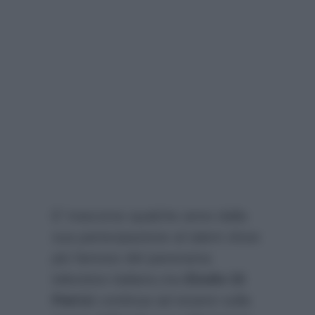
E’ trascorso qualche anno dalla
sua partecipazione al talent show
più famoso del panorama
televisivo italiano,ma
Elodie Di
Patrizi
continua ad essere sulla