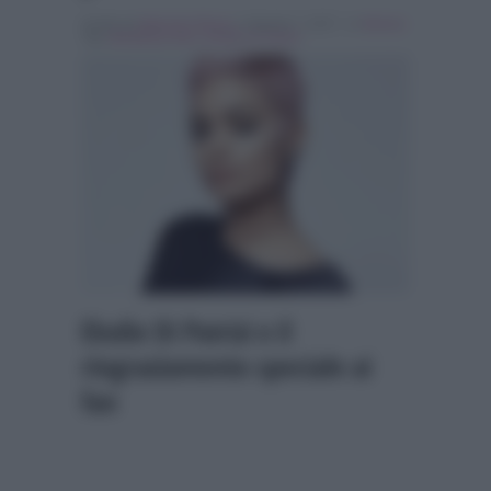
Scritto da
Maurizio Riccio
, il Agosto 7, 2017 , in
Musica
Tag:
Breaking news
,
Elodie Di Patrizi
Elodie Di Patrizi e il
ringraziamento speciale ai
fan