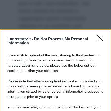
post a tutti i suoi sostenitori, che
hanno aiutato la cantante a
raggiungere questo importante
obiettivo in un momento così
delicato per l’ex concorrente di
Lanostratv.it -
Do Not Process My Personal
Amici di Maria De Filippi. In
Information
Bocca al lupo Elodie, che sia il
primo di tanti altri successi!
If you wish to opt-out of the sale, sharing to third parties, or
processing of your personal or sensitive information for
targeted advertising by us, please use the below opt-out
section to confirm your selection.
Please note that after your opt-out request is processed you
may continue seeing interest-based ads based on personal
information utilized by us or personal information disclosed to
third parties prior to your opt-out.
You may separately opt-out of the further disclosure of your