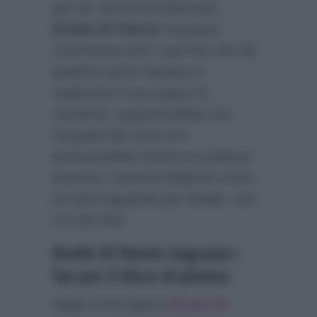
per lei, da Emma Marrone.
Elodie Di Patrizi
ringrazia
commossa tutti i suoi fan che da
qualche anno l’aiutano a
realizzare il suo sogno di
cantante, supportandola con
l’acquisti dei suoi cd e
ammirandola mentre si esibisce
durante i concerti dedicati a loro.
Un bel traguardo per Elodie, non
c’è che dire.
Elodie Di Patrizi ringrazia i
fan per il disco di platino
Negli scorsi giorni
Elodie Di