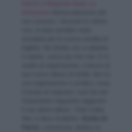
Patrizi è Ripartita Dopo La
Delusione
dell’annullamento del
suo concerto. Secondo le cattive
voci, la data sarebbe stata
annullata per la scarsa vendita di
biglietti. Ma Elodie non si abbatte
e riparte, carica più che mai. E’ in
studio di registrazione, a lavoro al
suo nuovo album di inediti. Ma tra
una registrazione e un’altra, trova
il tempo di ringrazia i suoi fan per
l’importante traguardo raggiunto:
il suo ultimo album, Tutta Colpa
Mia, è disco di platino.
Elodie Di
Patrizi
, commossa, dedica un