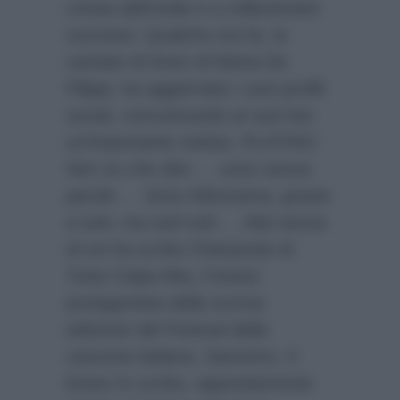
cresta dell’onda e a collezionare
successi. Qualche ora fa, la
cantate di Amici di Maria De
Filippi, ha aggiornato i suoi profili
social, comunicando ai suoi fan
un’importante notizia.
PLATINO.
Non so che dire … sono senza
parole … Sono felicissima, grazie
a tutti, ma tutti tutti … Mai senza
di voi
ha scritto l’interprete di
Tutta Colpa Mia, il brano
protagonista della scorsa
edizione del Festival della
canzone italiana, Sanremo. Il
brano fu scritto, appositamente