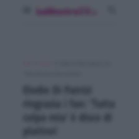
»
»
Home
Musica
Elodie Di Patrizi ringrazia i fan:
‘Tutta colpa mia’ è disco di platino!
Elodie Di Patrizi
ringrazia i fan: ‘Tutta
colpa mia’ è disco di
platino!