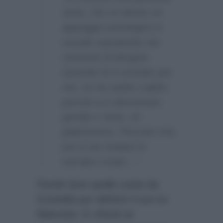
seria, che mi desse un
appoggio psicologico e
morale soprattutto nei
momenti di bisogno.
Quando lui è arrivato per
me, mi ha subito colpito
perché si è dimostrato
gentile e serio, un
galantuomo. Peccato che
poi si sia rivelato in
tutt’altro modo…”
Parole dure quelle usate da
Graziella per definire il suo ex
fidanzato. E chissà se