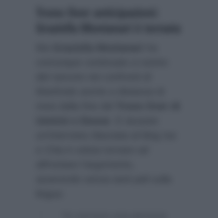
Trono Over anticipazioni:
Graziella Montanari è tornata
Ma
Graziella Montanari
ha
comunque continuato a nutrire
del rancore nei confronti di
Manfredo anche a distanza di
mesi dalla fine del
Trono Over di
Uomini e Donne
. E durante
un’intervista rilasciata al blog
Isa
e Chia
è voluta tornare ad
affrontare l’argomento,
asserendo senza tanti peli sulla
lingua:
“Io cercavo una persona