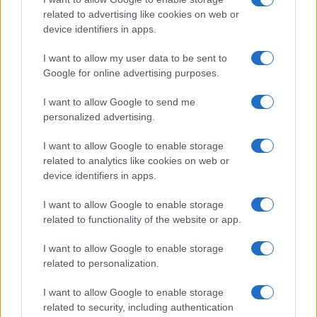
related to advertising like cookies on web or
device identifiers in apps.
Grazia Kendi soffre per la fine
della storia con Mattia Scudieri:
I want to allow my user data to be sent to
“So cosa ci ha distrutti”
Google for online advertising purposes.
I want to allow Google to send me
Temptation Island, puntata speciale a
settembre? Lo spoiler di Rosario Monetti
personalized advertising.
Carmen Russo ed Enzo Paolo Turchi nel cast di
I want to allow Google to enable storage
Amici? La loro risposta spiazza
related to analytics like cookies on web or
Marianna Scarci: “Saranno Famosi? Niente
device identifiers in apps.
cachet. Ecco com’era Maria De Filippi”
I want to allow Google to enable storage
Temptation Island, Soraya Sabetta
related to functionality of the website or app.
massacrata: “Sono stata minacciata di morte”
Andrea Dal Corso come sta dopo l’incidente:
I want to allow Google to enable storage
“Operazione fatta. Ecco cosa mi aspetta”
related to personalization.
I want to allow Google to enable storage
related to security, including authentication