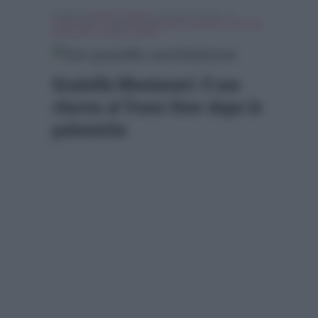
Scritto da
Alessio Cimino
, il Agosto 30, 2017 , in
Programmi Tv
Tag:
Breaking news
,
graziella montanari
,
trono over
,
Uomini e Donne
Graziella Montanari: il suo
ritorno al Trono Over dopo le
polemiche