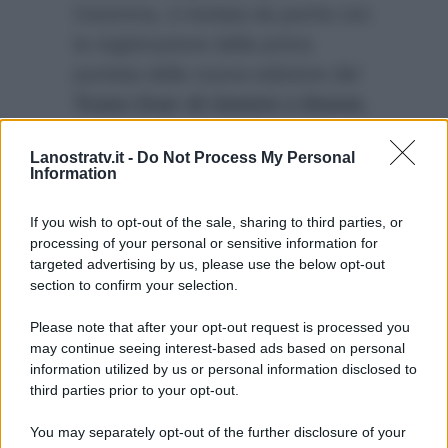
Insomma, è iniziata da poche ore
la registrazione della prima
puntata della nuova edizione del
Trono Over di Uomini e Donne
,
ma pare che gli animi tra i
Lanostratv.it -
Do Not Process My Personal
protagonisti siano già
Information
accesissimi. Ci saranno presto
ulteriori dettagli?
If you wish to opt-out of the sale, sharing to third parties, or
processing of your personal or sensitive information for
targeted advertising by us, please use the below opt-out
section to confirm your selection.
Please note that after your opt-out request is processed you
may continue seeing interest-based ads based on personal
information utilized by us or personal information disclosed to
third parties prior to your opt-out.
You may separately opt-out of the further disclosure of your