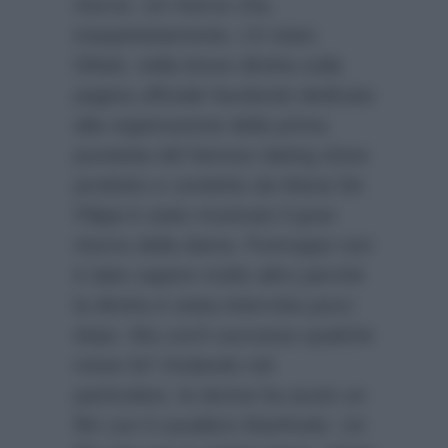
ritorno. Un ritorno che,
inaspettatamente, c’è stato.
Difatti, nella breve diretta sulla
pagina ufficiale facebook dedicata
alla registrazione della prima
punatata del famoso dating show
prodotto e condotto da Maria De
Filippi è stato mostrato il gran
ritorno della dama. Purtroppo non
è dato sapere molto altro perchè
la diretta è stata interrotta poco
dopo. Ma cos’è successo qualche
mese fa? Andando nel
particolare, la donna ha avuto un
flirt con il cavaliere Manfredo. Un