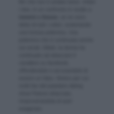
flirt che non è andato bene. Infatti
i due, in un confronto in studio a
Uomini e Donne
, se ne sono
dette di tutti i colori, scatenando
una furiosa polemica. Una
polemica che è continuata anche
sui social. Difatti, la donna ha
continuato ad attaccare il
cavaliere su facebook,
offendendolo e accusandolo di
essere un falso. Motivo per cui
molti fan del popolare dating
show l’hanno attaccata,
rimproverandola di aver
esagerato.