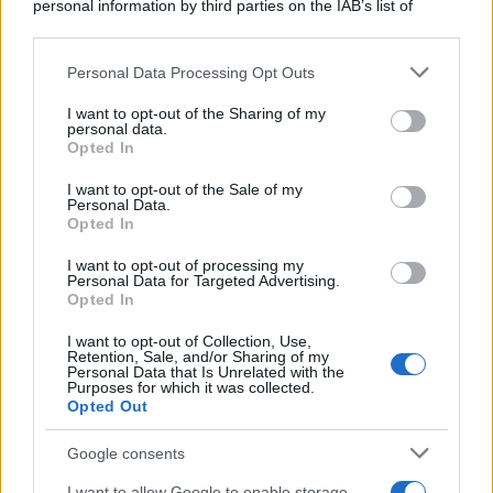
personal information by third parties on the IAB’s list of
downstream participants.
Personal Data Processing Opt Outs
This information may also be disclosed by us to third parties
ULTIME NOTIZIE
on the IAB’s List of Downstream Participants that may further
I want to opt-out of the Sharing of my
disclose it to other third parties.
personal data.
Amici: Opi svela una volta per
Opted In
tutte che tipo di rapporto ha con
Please note that this website/app uses one or more Google
Michelle
services and may gather and store information including but
I want to opt-out of the Sale of my
Personal Data.
not limited to your visit or usage behaviour. You may click to
Opted In
grant or deny consent to Google and its third-party tags to
Temptation Island, Danilo diffida
use your data for below specified purposes in below Google
Simona Giordano che replica:
I want to opt-out of processing my
“Ho conservato gli screen”
consent section.
Personal Data for Targeted Advertising.
Opted In
I want to opt-out of Collection, Use,
Ballando con le stelle 2026,
Retention, Sale, and/or Sharing of my
rivoluzione di Milly Carlucci:
Personal Data that Is Unrelated with the
tutte le indiscrezioni
Purposes for which it was collected.
Opted Out
Temptation Island, la
Google consents
confessione di Perla Vatiero:
“Non riesco più a guardarlo”
I want to allow Google to enable storage