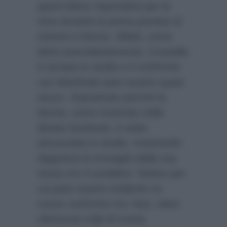
quest’ultimo risponderà per le
rime durante la prima puntata di
Uomini e Donne. Difatti, come
detto precedentemente, Graziella
è tornata in studio e il confronto
con Manfredo pare essere quasi
sicuro. Soprattutto perchè la
donna, come mostrato nella
diretta facebook, è stata
annunciata in studio, mostrando
dapprima le immagini della sua
storia con il cavaliere. Motivo per
cui pare essere evidente un
nuovo confronto tra i due, salvo
clamorosi colpi di scena.