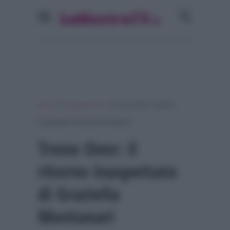
»
»
Home
Programmi Tv
Trono Over: il ritorno
inaspettato di Graziella Montanari
Trono Over: il
ritorno inaspettato
di Graziella
Montanari