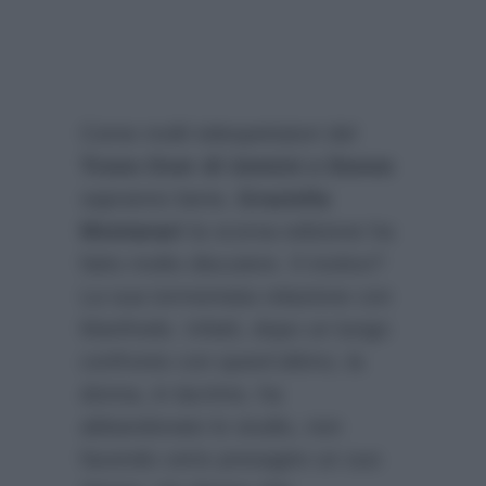
Come molti telespettatori del
Trono Over di Uomini e Donne
sapranno bene,
Graziella
Montanari
la scorsa edizione ha
fatto molto discutere. Il motivo?
La sua tormentata relazione con
Manfredo. Infatti, dopo un lungo
confronto con quest’ultimo, la
donna, in lacrime, ha
abbandonato lo studio, non
facendo certo presagire un suo