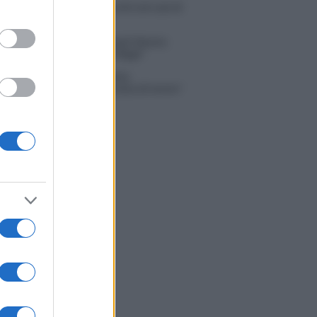
 Russo ed Enzo Paolo Turchi nel cast di
 La loro risposta spiazza
na Scarci: “Saranno Famosi? Niente
. Ecco com’era Maria De Filippi”
tion Island, Soraya Sabetta
rata: “Sono stata minacciata di morte”