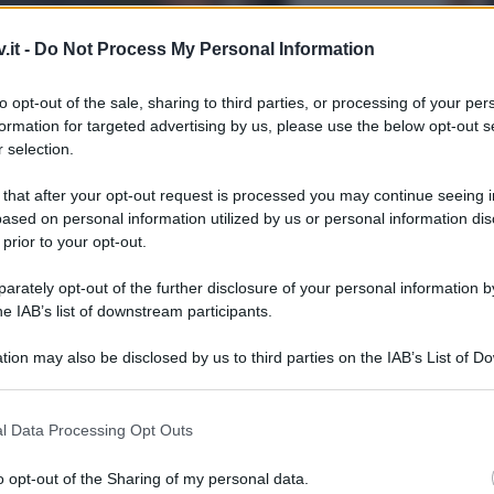
.it -
Do Not Process My Personal Information
to opt-out of the sale, sharing to third parties, or processing of your per
formation for targeted advertising by us, please use the below opt-out s
 selection.
zie di Antonella Clerici per Stefano
 that after your opt-out request is processed you may continue seeing i
ased on personal information utilized by us or personal information dis
 prior to your opt-out.
rately opt-out of the further disclosure of your personal information by
he IAB’s list of downstream participants.
tion may also be disclosed by us to third parties on the IAB’s List of 
 that may further disclose it to other third parties.
Grazia
Mattia
 that this website/app uses one or more Google services and may gath
l Data Processing Opt Outs
including but not limited to your visit or usage behaviour. You may click 
Tempta
 to Google and its third-party tags to use your data for below specifi
settem
o opt-out of the Sharing of my personal data.
ogle consent section.