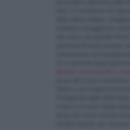
pochi giorni dall’avvio della
Rai1, la conduttrice di Legna
dello stilista italiano, sfoggi
Gabbana omaggerà la condutt
del cuoco, accettando l’invi
parentesi di inizio puntata, A
trasmissione accompagnando 
di un secondo piatto gustosi
Moroni: la torta fichi e ma
prova del cuoco è terminata c
Flachi e con la gara tra po
Protagonisti della sfida final
Franco e il cuoco Diego Bon
prova del cuoco tornerà dom
di Elisa Isoardi, nel consueto