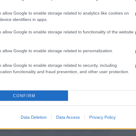
 di materiale divertente ma anche mezzo
n legame ancora più forte con il pubblico.
o allow Google to enable storage related to analytics like cookies on
a Clerici aveva chiesto a Marco Di Buono
evice identifiers in apps.
social. La conduttrice aveva invitato il
o allow Google to enable storage related to functionality of the website
li per migliorare la trasmissione,
ura.
o allow Google to enable storage related to personalization.
va del cuoco: il riferimento a
o allow Google to enable storage related to security, including
cation functionality and fraud prevention, and other user protection.
otagonista involontario de
La prova del
ici
ha infatti ringraziato lo stilista per
CONFIRM
 estate, con la sua imitazione. Nelle
o in cui lo stilista imitava l’Antonellina
Data Deletion
Data Access
Privacy Policy
. La stessa Clerici aveva riposto divertita
ana, invitandolo a La prova del cuoco. A