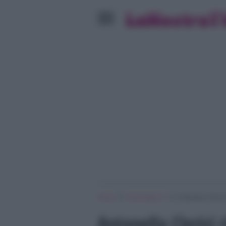
»
»
Home
Personaggi Tv
Antonella Clerici
Antonella Clerici