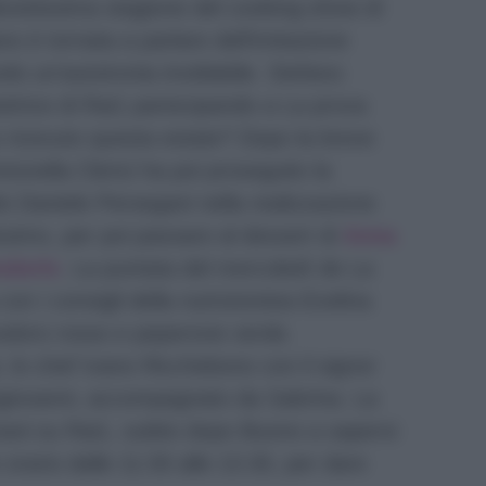
 diciottesima stagione del cooking-show di
no è tornata a parlare dell’imitazione
ando un’autoironia invidiabile. Stefano
rice di Rai1 partecipando a La prova
to ricevuto questa estate? Dopo la breve
ntonella Clerici ha poi proseguito la
Daniele Persegani nella realizzazione
ssimo, per poi passare al dessert di
Anna
ndorle
. La puntata del mercoledì de La
on i consigli della nutrizionista Evelina
modoro rosso e peperone verde.
e, lo chef Ivano Ricchebono con il signor
giovanni, accompagnato da Sabrina. La
ani su Rai1, subito dopo Buono a sapersi
 orario dalle 11.50 alle 13.30, per dare