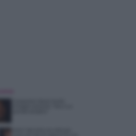
 NOTIZIE
Temptation Island, Danilo
D’Angelo ammette: “Non è un
periodo semplice”
Amici: Opi svela una volta per
tutte che tipo di rapporto ha con