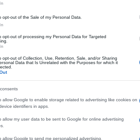
Carmen
In
Amici?
o opt-out of the Sale of my Personal Data.
Marian
cachet
In
a parlare oggi, durante la diretta de
La
Tempta
to opt-out of processing my Personal Data for Targeted
o Gabbana
e dell’imitazione fatta dallo
massac
ing.
In
è iniziata in modo classico con l’anteprima
gli chef, subito dopo, conversando con
o opt-out of Collection, Use, Retention, Sale, and/or Sharing
ersonal Data that Is Unrelated with the Purposes for which it
trice di Rai1 ha commentato divertita
lected.
Out
te le ha fatto Stefano Gabbana.
consents
ione veramente divertente…ho riso come
o allow Google to enable storage related to advertising like cookies on
evice identifiers in apps.
 dalla conduttrice di Legnano poche ore
o allow my user data to be sent to Google for online advertising
ercoledì de La prova del cuoco. La Clerici
s.
del noto stilista per sottolineare
to allow Google to send me personalized advertising.