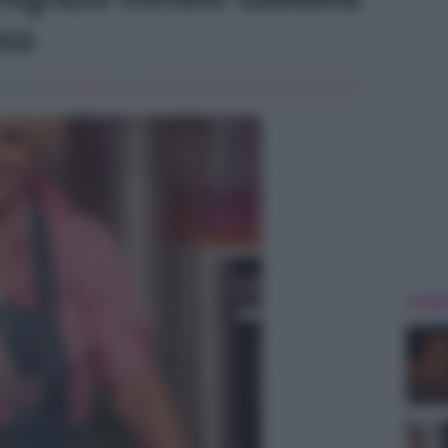
oco
017 , in
Personaggi Tv
Tag:
Antonella Clerici
,
In evidenza
,
la prova
ULTIME