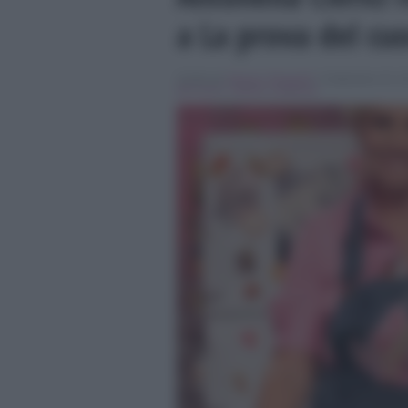
a La prova del cu
Scritto da
Simona Tranquilli
, il Settembre 20, 2
del cuoco
,
Stefano Gabbana