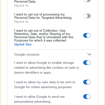
Personal Data.
not limited to your visit or usage behaviour. You may click to
Opted In
grant or deny consent to Google and its third-party tags to
Uomini e Donne, sfogo al veleno
use your data for below specified purposes in below Google
di Ludovica Valli: “Letto cose
I want to opt-out of processing my
sconvolgenti su di me”
consent section.
Personal Data for Targeted Advertising.
Opted In
I want to opt-out of Collection, Use,
Uomini e Donne, retroscena di
Retention, Sale, and/or Sharing of my
Alice Barisciani: “Ricevevo
Personal Data that Is Unrelated with the
minacce e insulti”
Purposes for which it was collected.
Opted Out
Belen Rodriguez ritrova la
Google consents
serenità: il bacio con il
compagno Gaetano Fidanzati
I want to allow Google to enable storage
related to advertising like cookies on web or
device identifiers in apps.
Uomini e Donne, Elisabetta
Gigante in ospedale: “Barcollo
I want to allow my user data to be sent to
ma non mollo”
Google for online advertising purposes.
I want to allow Google to send me
Temptation Island, affari d’oro per Giovanni
Grazioso: attività in espansione?
personalized advertising.