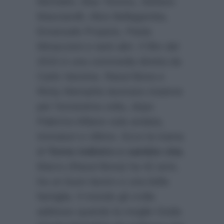
Michelini, Max Tortora, Stefano
Masciarelli, Alice Bellagamba,
Emanuele Propizio, Paola
Minaccioni e tanti altri. Il film del
2015 è una commedia diretta da
Carlo Vanzina. Raoul Bova e
Ricky Memphis lavorano insieme
per l’ennesima volta, dopo
Palermo-Milano sola andata,
Immaturi e Ultimo. Ecco la trama
di
Torno indietro e cambio vita
.
Marco (Raoul Bova) ha 42 anni,
ha un buon lavoro e una bella
famiglia. Il mondo gli crolla
addosso quando la moglie Giulia