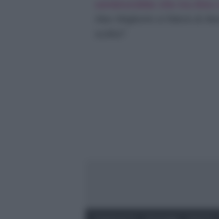
sembrerebbe che tra Alex 
Alex Migliorini si fiderà di 
scelta?
Programmi Tv
Personaggi
Serie Tv