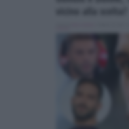
vicino alla scelta?
Scritto da
Marco Santoro
, il Ottobre 18, 2017 , 
e Donne