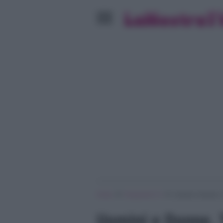
»
»
Home
Programmi Tv
Uomini e Donne, Tr
Uomini e Donne, T