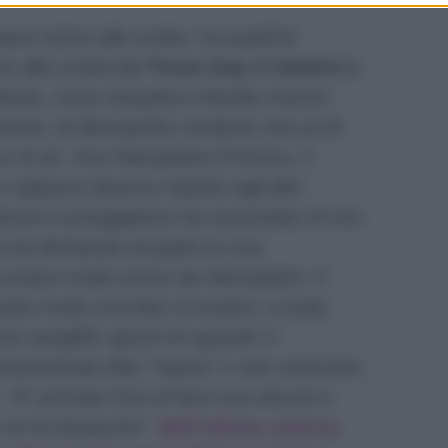
re vicino alla scelta: tra qualche
e alla scelta del
Trono Gay
di
Uomini e
 Serpa, trova simpatico Claudio mentre
reve; di Alessandro sostiene che sa di
ro di sé. Con Alessandro D’Amico, il
 rapporto diverso rispetto agli altri
terna il corteggiatore ha raccontato di non
 ha dichiarato al padre la sua
essere molto preso da Alessandro: il
arlo molto ma Alex si mostra, a tratti,
o tangibili i giochi di sguardi: il
rannominato Alex “topino” e non mancano
:
“E’ arrivata l’ora di farsi una doccia e
 mi fa impazzire”
.
Nell’ultima esterna