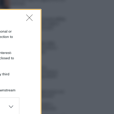
Michelle
Temptation Island, Danilo diffida
Simona Giordano che replica:
“Ho conservato gli screen”
sonal or
ection to
Ballando con le stelle 2026,
rivoluzione di Milly Carlucci:
tutte le indiscrezioni
nterest-
closed to
Temptation Island, la
confessione di Perla Vatiero:
 third
“Non riesco più a guardarlo”
Downstream
 Kendi soffre per la fine della storia con
 Scudieri: “So cosa ci ha distrutti”
tion Island, puntata speciale a
er and store
bre? Lo spoiler di Rosario Monetti
to grant or