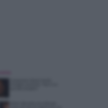
 NOTIZIE
Temptation Island, Danilo
D’Angelo ammette: “Non è un
periodo semplice”
Amici: Opi svela una volta per
tutte che tipo di rapporto ha con