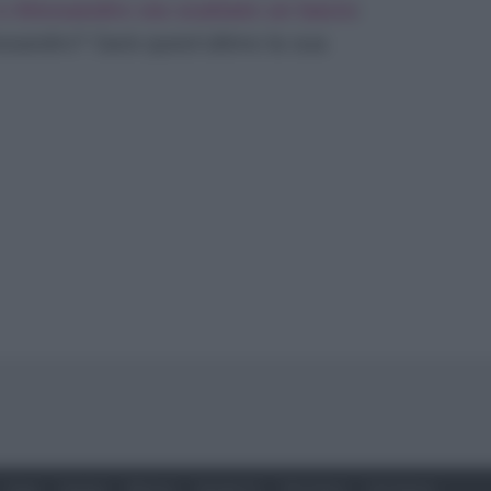
e Alessandro sia scattato un bacio
:
Alessandro? Sarà quest’ultimo la sua
Soap
Gossip
Musica
Ascolti Tv
The Voice
Chi Siamo