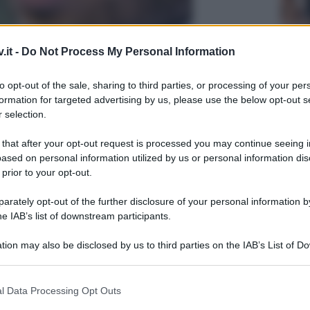
.it -
Do Not Process My Personal Information
to opt-out of the sale, sharing to third parties, or processing of your per
formation for targeted advertising by us, please use the below opt-out s
 selection.
ioni: Alex Migliorini pronto a
 that after your opt-out request is processed you may continue seeing i
ased on personal information utilized by us or personal information dis
 prior to your opt-out.
rately opt-out of the further disclosure of your personal information by
he IAB’s list of downstream participants.
tion may also be disclosed by us to third parties on the IAB’s List of 
Grazia
 that may further disclose it to other third parties.
Mattia
Tempta
 that this website/app uses one or more Google services and may gath
l Data Processing Opt Outs
settem
including but not limited to your visit or usage behaviour. You may click 