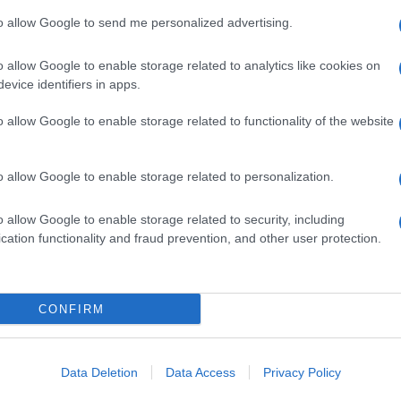
e Alessandro. Le cose tra i due ragazzi
to allow Google to send me personalized advertising.
un’esterna il tronista ha dichiarato che
non è molto forte come all’inizio. Il
o allow Google to enable storage related to analytics like cookies on
essersi fatto da parte proprio nel
evice identifiers in apps.
ini
ha confessato che Alessandro gli
o allow Google to enable storage related to functionality of the website
 ultimi incontri Claudio si è sentito dire
pensa meno di tutti. Nell’ultima puntata il
o allow Google to enable storage related to personalization.
 lo studio. Con Matteo, Alex si trova
pò logorroico; trova il corteggiatore
o allow Google to enable storage related to security, including
cation functionality and fraud prevention, and other user protection.
mantino. Matteo è molto impaurito da
o. Anche a Matteo sorge il dubbio di
 Alessandro. Il tronista ha dichiarato di
CONFIRM
 ad oggi, c’è stato qualche abbraccio.
, Alex Migliorini e Alessandro: la
Data Deletion
Data Access
Privacy Policy