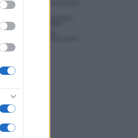
ed purposes
 Russo ed Enzo Paolo Turchi nel cast di
 La loro risposta spiazza
na Scarci: “Saranno Famosi? Niente
. Ecco com’era Maria De Filippi”
tion Island, Soraya Sabetta
rata: “Sono stata minacciata di morte”