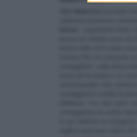
Alex Migliorini
potrebbe esse
settimana potremmo assister
Donne
. L’opinionista Mario
pensa che Matteo avrà vita b
essere bello ed è molto sicu
tronista Alex ha instaurato un
corteggiatori: nella prima es
avere più la madre e di come
omosessualità. Alex sembra 
corteggiatore confida di pens
diffidente. Tra i due, però, son
corteggiatore ha anche sop
le sue dediche su Instagram
togliere quel buon odore che