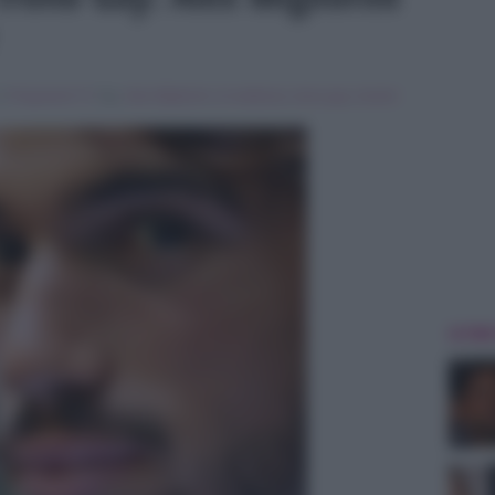
in
Programmi Tv
Tag:
Alex Migliorini
,
In evidenza
,
trono gay
,
Uomini
ULTIME