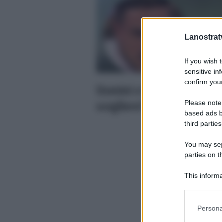
Lanostratv
If you wish 
sensitive in
confirm your
Uomini e Donne Anticipaz
scegliere?
Please note
based ads b
third parties
You may sepa
parties on t
This informa
Participants
Please note
Persona
information 