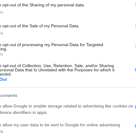
 to Google and its third-party tags to use your data for below specifi
Carmen
o opt-out of the Sharing of my personal data.
ogle consent section.
Amici?
In
Marian
cachet
o opt-out of the Sale of my Personal Data.
servato quest’anno al
Trono Gay
,
Tempta
In
he settimana alla prima scelta di questa
massac
to opt-out of processing my Personal Data for Targeted
. Molti sostengono che
Alex Migliorini
ing.
In
: chi sarà la sua dolce metà? Analizziamo
da fino ad oggi. Nella prima puntata di
o opt-out of Collection, Use, Retention, Sale, and/or Sharing
ersonal Data that Is Unrelated with the Purposes for which it
esso di essersi scritto su fb con
lected.
Out
il tronista comincia a nutrire una
orteggiatori Matteo Mazzoleni e Alessandro
consents
ortandoli in esterna fino ad oggi. Nella
o allow Google to enable storage related to advertising like cookies on
affrontano il discorso dell’ outing con la
evice identifiers in apps.
 sua vita. Il corteggiatore ha anche fatto
o allow my user data to be sent to Google for online advertising
x; questo brano è diventato subito loro.
s.