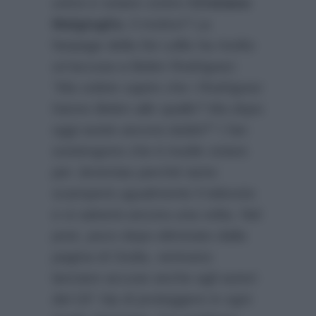
unirsi e votare contro
Cristiano
Malgioglio
; il motivo? La
fanpage della De Lellis ha rivolto
un’accusa a Belen Rodriguez:
“Ma volete capire che i Rodriguez
hanno Belen alle spalle? Ma dopo
oggi avete ancora dubbi?”
I fan
sostengono che è inutile votare
per Jeremias perché tanto
scamperà ugualmente il televoto
e si salverà ancora una volta. Nel
post, poco dopo eliminato dalla
pagina di Giulia, venivano
lanciare accuse anche agli autori
del GF Vip di proteggere in ogni