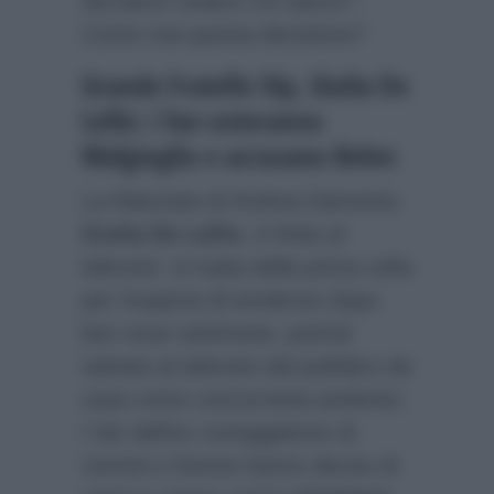
facciamo vedere chi siamo!”.
Come mai questa decisione?
Grande Fratello Vip, Giulia De
Lellis: i fan voteranno
Malgioglio e accusano Belen
La fidanzata di Andrea Damante,
Giulia De Lellis
, è finita al
televoto: si tratta della prima volta
per l’esperta di tendenze dopo
ben nove settimane, poiché
salvata al televoto dal pubblico da
casa come concorrente preferito.
I fan dell’ex corteggiatrice di
Uomini e Donne hanno deciso di