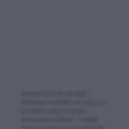
Sembra surreale ma dopo
settimane il pubblico da casa non
ha potuto votare il proprio
concorrente preferito: è quello
che è successo ieri sera durante