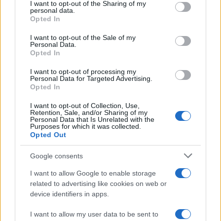
I want to opt-out of the Sharing of my
disclose it to other third parties.
personal data.
Helena Prestes e Javier Martinez
Opted In
sono in crisi oppure no? Lui
Please note that this website/app uses one or more Google
rompe il silenzio
services and may gather and store information including but
I want to opt-out of the Sale of my
Personal Data.
not limited to your visit or usage behaviour. You may click to
Opted In
grant or deny consent to Google and its third-party tags to
Uomini e Donne, sfogo al veleno
use your data for below specified purposes in below Google
di Ludovica Valli: “Letto cose
I want to opt-out of processing my
sconvolgenti su di me”
consent section.
Personal Data for Targeted Advertising.
Opted In
I want to opt-out of Collection, Use,
Uomini e Donne, retroscena di
Retention, Sale, and/or Sharing of my
Alice Barisciani: “Ricevevo
Personal Data that Is Unrelated with the
minacce e insulti”
Purposes for which it was collected.
Opted Out
Belen Rodriguez ritrova la
Google consents
serenità: il bacio con il
compagno Gaetano Fidanzati
I want to allow Google to enable storage
related to advertising like cookies on web or
device identifiers in apps.
Uomini e Donne, Elisabetta
Gigante in ospedale: “Barcollo
I want to allow my user data to be sent to
ma non mollo”