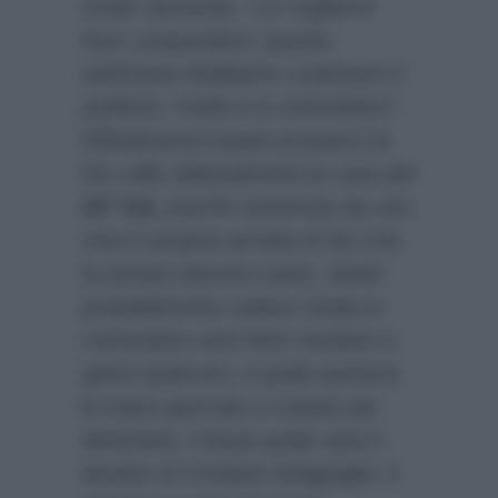
modo Jeremias.
“Lo vogliamo
fuori, preparatevi, questa
settimana dobbiamo scatenare il
putiferio. Giulia è in nomination”.
Difficilmente lunedì prossimo la
De Lellis abbandonerà la casa del
GF Vip
, poiché sostenuta da una
vera e propria armata di fan che
la amano davvero tanto. Molto
probabilmente vedere Giulia in
nomination avrà fatto esultare e
gioire qualcuno, il quale passerà
le intere giornate a votarla per
eliminarla. Chissà quale sarà il
destino di Cristiano Malgioglio; il