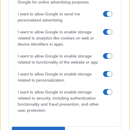
Google for online advertising purposes.
I want to allow Google to send me
Temptation Island, affari d’oro per Giovanni
Grazioso: attività in espansione?
personalized advertising.
Benjamin Mascolo replica alla sua ex
I want to allow Google to enable storage
fidanzata Bella Thorne: “Dicono di me…”
related to analytics like cookies on web or
Amici, Simone Nolasco vittima di un
device identifiers in apps.
incidente: “Mi è passata tutta la vita davanti”
I want to allow Google to enable storage
Un medico in famiglia, l’appello di Margot
related to functionality of the website or app.
Sikabonyi: “Necessario il suo ritorno!”
Temptation Island, Danilo D’Angelo ammette:
I want to allow Google to enable storage
“Non è un periodo semplice”
related to personalization.
I want to allow Google to enable storage
related to security, including authentication
functionality and fraud prevention, and other
user protection.