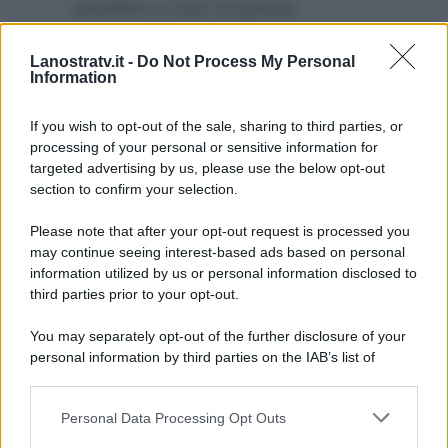
paroliere e star di questa
seconda edizione del reality è
Lanostratv.it -
Do Not Process My Personal
rimasto molto male per aver
Information
ricevuto la nomination di Ignazio
Moser: strategia?
If you wish to opt-out of the sale, sharing to third parties, or
processing of your personal or sensitive information for
targeted advertising by us, please use the below opt-out
section to confirm your selection.
Please note that after your opt-out request is processed you
may continue seeing interest-based ads based on personal
information utilized by us or personal information disclosed to
third parties prior to your opt-out.
You may separately opt-out of the further disclosure of your
personal information by third parties on the IAB’s list of
downstream participants.
Personal Data Processing Opt Outs
This information may also be disclosed by us to third parties
ULTIME NOTIZIE
on the IAB’s List of Downstream Participants that may further