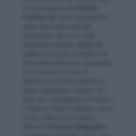
la nona puntata del
Grande
Fratello Vip
, dove i protagonisti
erano tutti contro tutti alle
nomination. Nel corso delle
precedenti puntate,
Giulia De
Lellis
ha raccolto in media il 25-
30% delle preferenze, supportata
da un esercito di fans; la
fidanzata di Andrea Damante è
molto supportata e amata. Ieri
sera, l’ex corteggiatrice di Uomini
e Donne è finita al televoto contro
la star indiscussa di questa
edizione
Cristiano Malgioglio
,
l’opinionista Raffaello Tonon, l’ex