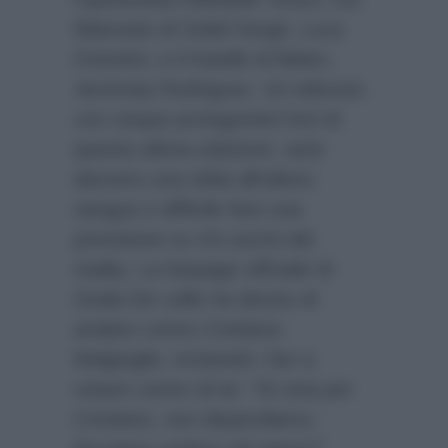
fidanzato di Soleil Sorgè, Luca
Onestini, e il fratello di Belen,
Jeremias Rodriguez. Un televoto
con cinque protagonisti forti di
questa ultima edizione: sarà
davvero una sfida all’ultimo
sangue e difficile fare una
previsione su chi uscirà dal
reality. La fanpage ufficiale di
Giulia De Lellis ha deciso di
andare contro Cristiano
Malgioglio, incitando i fan a
votare contro di lui:
“Si vota per
Cristiano, non disperdiamo,