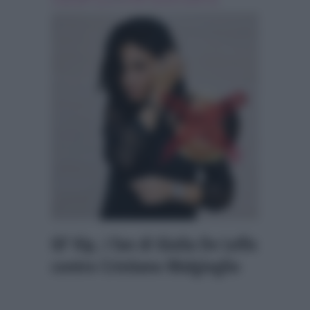
malgioglio
,
giulia de lellis
,
grande fratello vip
GF Vip, i fan di Giulia De Lellis
contro Cristiano Malgioglio