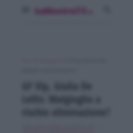
»
»
Home
Personaggi Tv
GF Vip, Giulia De Lellis:
Malgioglio a rischio eliminazione?
GF Vip, Giulia De
Lellis: Malgioglio a
rischio eliminazione?
Scritto da
Marco Santoro
, il Novembre 7, 2017 , in
Personaggi Tv
Tag:
Breaking news
,
cristiano