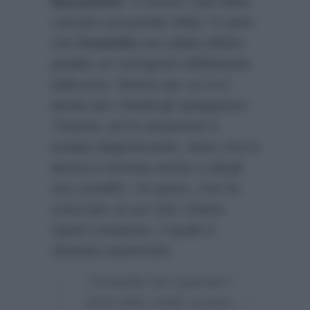
Bazzanella
. Il motivo? Dal video
caricato sul portale
Witty Tv
pare
che
Graziella
non abbia affatto
gradito un nomignolo affibbiatole
dall’uomo. Motivo per cui si è
alzata per chiedergli spiegazioni.
Tuttavia, poi la situazione è
andata degenerando, tanto che la
donna è arrivata anche a dargli
uno schiaffo. Un gesto, che ha
scioccato un po’ tutti, Gianni
Sperti compreso, il quale è
sbottato asserendo:
“Graziella hai superato i
limiti della civiltà umana…”