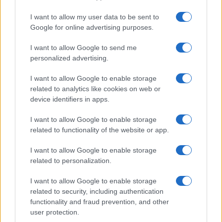
Uomini e Donne, retroscena di
Alice Barisciani: “Ricevevo
I want to allow my user data to be sent to
minacce e insulti”
Google for online advertising purposes.
I want to allow Google to send me
Belen Rodriguez ritrova la serenità: il bacio
con il compagno Gaetano Fidanzati
personalized advertising.
Uomini e Donne, Elisabetta Gigante in
I want to allow Google to enable storage
ospedale: “Barcollo ma non mollo”
related to analytics like cookies on web or
Temptation Island, affari d’oro per Giovanni
device identifiers in apps.
Grazioso: attività in espansione?
I want to allow Google to enable storage
Benjamin Mascolo replica alla sua ex
related to functionality of the website or app.
fidanzata Bella Thorne: “Dicono di me…”
Amici, Simone Nolasco vittima di un
I want to allow Google to enable storage
incidente: “Mi è passata tutta la vita davanti”
related to personalization.
I want to allow Google to enable storage
related to security, including authentication
functionality and fraud prevention, and other
user protection.