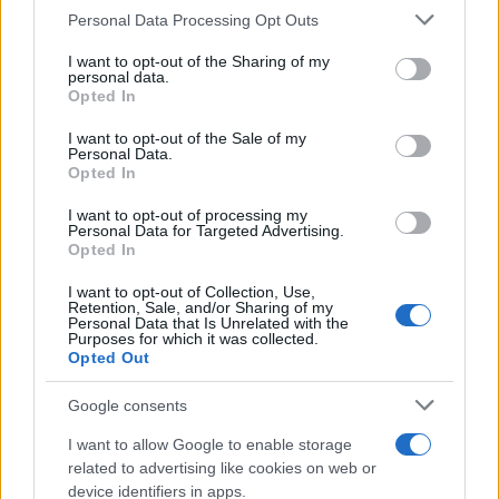
Personal Data Processing Opt Outs
This information may also be disclosed by us to third parties
ULTIME NOTIZIE
on the IAB’s List of Downstream Participants that may further
I want to opt-out of the Sharing of my
disclose it to other third parties.
personal data.
Amici, già finita tra Nicola
Opted In
Marchionni e Valentina Pesaresi:
Please note that this website/app uses one or more Google
“Siamo molto distanti”
services and may gather and store information including but
I want to opt-out of the Sale of my
Personal Data.
not limited to your visit or usage behaviour. You may click to
Opted In
grant or deny consent to Google and its third-party tags to
La Ruota della Fortuna,
use your data for below specified purposes in below Google
complimenti per Gerry Scotti:
I want to opt-out of processing my
“Avrai un futuro fantastico”
consent section.
Personal Data for Targeted Advertising.
Opted In
I want to opt-out of Collection, Use,
Helena Prestes e Javier Martinez
Retention, Sale, and/or Sharing of my
sono in crisi oppure no? Lui
Personal Data that Is Unrelated with the
rompe il silenzio
Purposes for which it was collected.
Opted Out
Uomini e Donne, sfogo al veleno
Google consents
di Ludovica Valli: “Letto cose
sconvolgenti su di me”
I want to allow Google to enable storage
related to advertising like cookies on web or
device identifiers in apps.