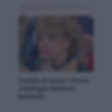
Scritto da
Alessio Cimino
, il Dicembre 6, 2017 , in
Programmi Tv
Tag:
Breaking news
,
graziella montanari
,
Uomini e Donne
Graziella di Uomini e Donne
schiaffeggia Manfredo
Bazzanella