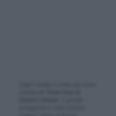
Oggi è andata in onda una nuova
puntata del
Trono Over di
Uomini e Donne
. E grande
protagonista è stata Gemma
Galgani. Infatti, in questa