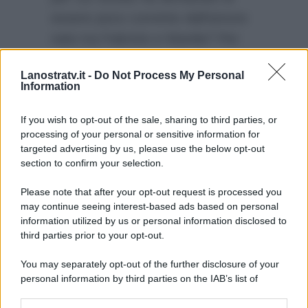
essere poco convinto dall’amore
nato tra Fabrizio e Manila? Per
scoprirlo non resta che seguire la
Lanostratv.it -
Do Not Process My Personal
puntata di Uomini e Donne
Information
domani pomeriggio alle 14.45 in
punto su Canale 5.
If you wish to opt-out of the sale, sharing to third parties, or
processing of your personal or sensitive information for
targeted advertising by us, please use the below opt-out
section to confirm your selection.
Please note that after your opt-out request is processed you
may continue seeing interest-based ads based on personal
information utilized by us or personal information disclosed to
third parties prior to your opt-out.
You may separately opt-out of the further disclosure of your
personal information by third parties on the IAB’s list of
downstream participants.