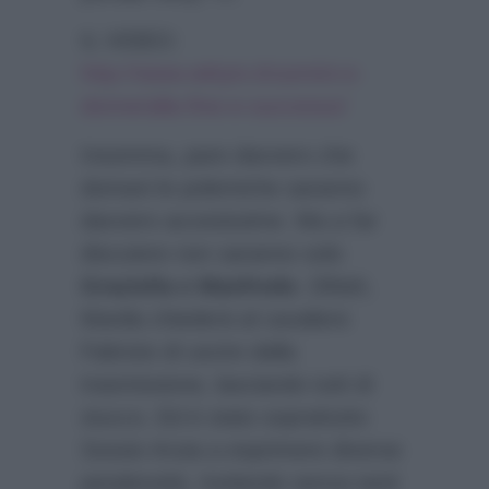
IL VIDEO:
http://www.wittytv.it/uomini-e-
donne/alla-fine-e-successo/
Insomma, pare davvero che
domani le polemiche saranno
davvero accesissime. Ma a far
discutere non saranno solo
Graziella e Manfredo
. Difatti,
Manila chiederà al cavaliere
Fabrizio di uscire dalla
trasmissione, lasciando tutti di
stucco. Ed è stato soprattutto
Sossio Aruta a esprimere diverse
perplessità, rivelando senza tanti