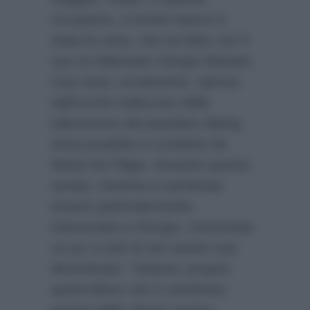
occasione, a tenere banco è
stata la cena, che ha fatto con il
suo ex fidanzato Giorgio Manetti.
Una cena, ovviamente, ripresa
dall’occhio indiscreto delle
telecamere del popolare dating
show prodotto e condotto da
Maria De Filippi. Durante questa
serata, Gemma è sembrata
essere particolarmente
interessata a Giorgio, mostrando
un po’ a tutti di non averlo mai
dimenticato. Tuttavia, proprio
quest’ultimo non è sembrato
essere dello stesso avviso,