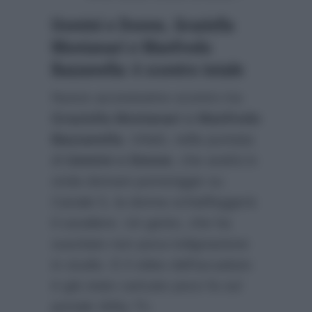
Uomini e Donne, Graziella
Montanari e Manfredo
Bazzanella: è scontro totale
Nuovo accesissimo scontro tra
Graziella Montanari e Manfredo
Bazzanella
. Infatti, nella puntata
di
Uomini e Donne
, che andrà in
onda domani pomeriggio su
Canale 5, la donna schiaffeggerà
il cavaliere. Un gesto, che ha
suscitato non poca indignazione
in studio. E il video dell’accaduto
è già stato caricato poco fa sul
portale
Witty Tv
.