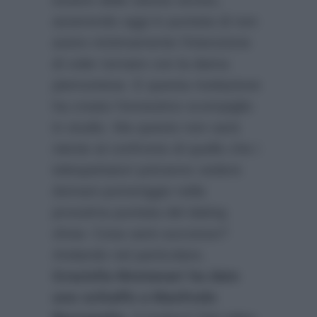
asserendo oggi in puntata di non
avere minimamente l’intenzione
di voler tornare con la dama
piemontese. E questa rivelazione
ha creato l’ennesimo scompiglio
in studio. Ma questo non sarà
niente al confronto di quello che i
telespettatori potranno vedere
domani pomeriggio nella
prossima puntata del dating
show. Cosa sarà successo?
Andando nel particolare,
Graziella Montanari ha dato
uno schiaffo a Manfredo