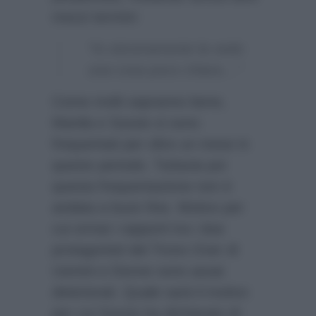
mezzi termini:
“Io sinceramente la vedo
una cosa poco chiara…”
Come molti sapranno bene,
Manila e Sossio si sono
frequentati per oltre un mese in
questo periodo. Tuttavia poi
questa frequentazione non è
andata a buon fine. Motivo per
cui ormai i rapporti tra i due
protagonisti del Trono Over di
Uomini e Donne sono assai
deteriorati. Quale sarà il motivo
per cui Sossio ha dichiarato di