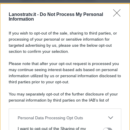
neanche con un bacio. Al posto di
Lanostratv.it -
Do Not Process My Personal
Uomini e Donne su Canale 5
Information
andrà in onda il film Dreamer –
La strada per la vittoria.
If you wish to opt-out of the sale, sharing to third parties, or
processing of your personal or sensitive information for
targeted advertising by us, please use the below opt-out
section to confirm your selection.
Please note that after your opt-out request is processed you
may continue seeing interest-based ads based on personal
information utilized by us or personal information disclosed to
third parties prior to your opt-out.
You may separately opt-out of the further disclosure of your
personal information by third parties on the IAB’s list of
downstream participants.
Personal Data Processing Opt Outs
This information may also be disclosed by us to third parties
ULTIME NOTIZIE
on the IAB’s List of Downstream Participants that may further
I want to opt-out of the Sharing of my