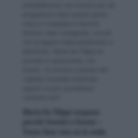
probabilmente non tornerà più nel
programma dopo questo gesto
choc) è scoppiata in lacrime
diverse volte rivangando i ricordi
che la legano indissolubilmente a
Manfredo. Maria De Filippi ha
provato a rassicurarla, ma
invano. Si tornerà a parlare del
capitolo Graziella-Manfredo
oppure si può considerare
concluso qui?
Maria De Filippi sospesa:
perché Uomini e Donne –
Trono Over non va in onda