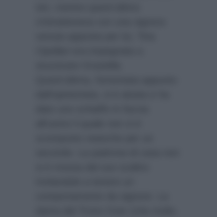
Ieri, mentre quest’ultimo
s’intratteneva con una signora
venuta apposta per lui, Tina
Cipollari era impegnata a
stuzzicare Graziella.
Quest’ultima, fomentata appunto
dall’opinionista, si è alzata e ha
dato uno schiaffo in faccia
all’uomo il quale non si è
scomposto neanche per un
secondo. La padrona di casa non
si è mossa dal suo scalino
invitandolo a tenere un
comportamento da signore. La
dama del Trono Over (che molto