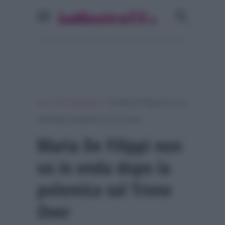
»
»
Home
Personaggi Tv
Maria De Filippi non va in
onda dopo la polemica sul Trono Over
Maria De Filippi non
va in onda dopo la
polemica sul Trono
Over