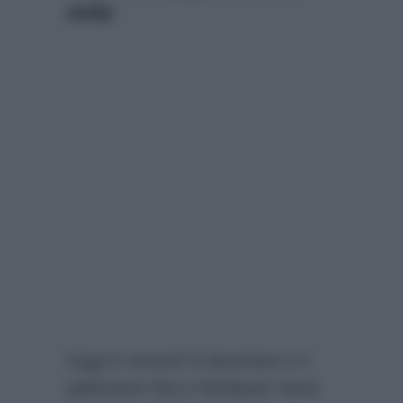
onda
Oggi è venerdì 8 dicembre e il
palinsesto Rai e Mediaset viene