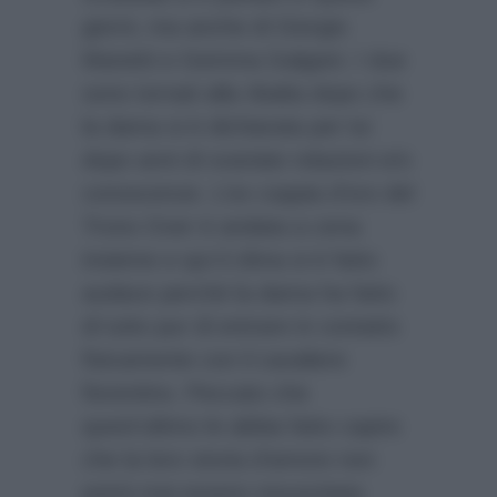
giorni, ma anche di Giorgio
Manetti e Gemma Galgani. I due
sono tornati alla ribalta dopo che
la dama si è dichiarata per lui
dopo anni di svariate relazioni e/o
conoscenze. L’ex coppia d’oro del
Trono Over è andata a cena
insieme e qui il clima si è fatto
audace perché la dama ha fatto
di tutto pur di entrare in contatto
fisicamente con il cavaliere
fiorentino. Peccato che
quest’ultimo le abbia fatto capire
che la loro storia d’amore non
potrà mai essere resuscitata