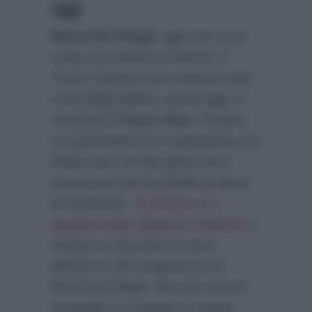
oggi
Maria De Filippi
oggi non va in
onda con Uomini e Donne. Il
Trono Classico non entrerà nelle
case degli italiani, quest’oggi, e
neanche il
Trono Over
. Proprio
su quest’ultimo si è abbattuta una
bufera per via del gesto choc
commesso da Graziella ai danni
di Manfredo.
Graziella si è
sentita male dopo lo schiaffo
e
chissà se ritornerà o meno
all’interno del programma di
Maria De Filippi. Ma non solo di
Graziella si è parlato in questi