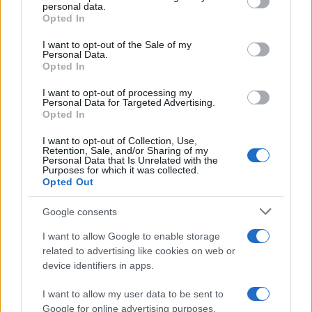
disclose it to other third parties.
personal data.
Helena Prestes e Javier Martinez
Opted In
sono in crisi oppure no? Lui
Please note that this website/app uses one or more Google
rompe il silenzio
services and may gather and store information including but
I want to opt-out of the Sale of my
Personal Data.
not limited to your visit or usage behaviour. You may click to
Opted In
grant or deny consent to Google and its third-party tags to
Uomini e Donne, sfogo al veleno
use your data for below specified purposes in below Google
di Ludovica Valli: “Letto cose
I want to opt-out of processing my
sconvolgenti su di me”
consent section.
Personal Data for Targeted Advertising.
Opted In
I want to opt-out of Collection, Use,
Uomini e Donne, retroscena di
Retention, Sale, and/or Sharing of my
Alice Barisciani: “Ricevevo
Personal Data that Is Unrelated with the
minacce e insulti”
Purposes for which it was collected.
Opted Out
Belen Rodriguez ritrova la
Google consents
serenità: il bacio con il
compagno Gaetano Fidanzati
I want to allow Google to enable storage
related to advertising like cookies on web or
device identifiers in apps.
Uomini e Donne, Elisabetta
Gigante in ospedale: “Barcollo
I want to allow my user data to be sent to
ma non mollo”
Google for online advertising purposes.