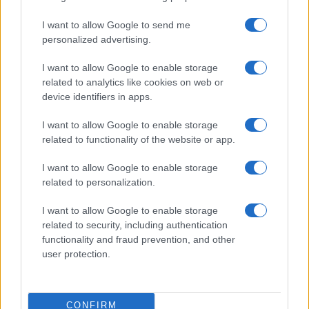
I want to allow Google to send me
Temptation Island, affari d’oro per Giovanni
Grazioso: attività in espansione?
personalized advertising.
Benjamin Mascolo replica alla sua ex
I want to allow Google to enable storage
fidanzata Bella Thorne: “Dicono di me…”
related to analytics like cookies on web or
Amici, Simone Nolasco vittima di un
device identifiers in apps.
incidente: “Mi è passata tutta la vita davanti”
I want to allow Google to enable storage
Un medico in famiglia, l’appello di Margot
related to functionality of the website or app.
Sikabonyi: “Necessario il suo ritorno!”
Temptation Island, Danilo D’Angelo ammette:
I want to allow Google to enable storage
“Non è un periodo semplice”
related to personalization.
I want to allow Google to enable storage
related to security, including authentication
functionality and fraud prevention, and other
user protection.
Programmi Tv
Personaggi
Serie Tv
CONFIRM