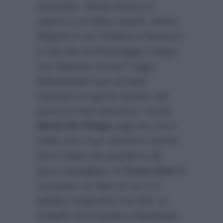
sconvolto. Niente Buono a
sapersi con Elisa Isoardi, niente
Mattino 5 con Federica Panicucci
e che dire di Pomeriggio Cinque
con Barbara d’Urso? Oggi i
telespettatori più accaniti
vivranno un giorno povero dal
punto di vista televisivo. Anche
Maria De Filippi
oggi non va in
onda con il suo Uomini e Donne.
Ieri è stata una puntata a dir
poco travagliata. Al
Trono Over
è
successo un fatto di cui si è
parlato moltissimo sul web: lo
schiaffo di Graziella a Manfredo.