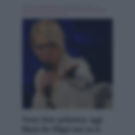
Scritto da
Denis Bocca
, il Dicembre 8, 2017 , in
Personaggi Tv
Tag:
Breaking news
,
Maria de Filippi
,
trono over
,
Uomini e Donne
Trono Over polemica: oggi
Maria De Filippi non va in