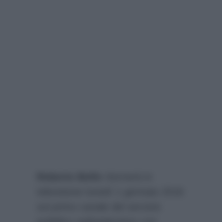
Roberto Bolle
ritornerà in
televisione lunedì 1 gennaio 2018
sul primo canale del servizio
pubblico radiotelevisivo con