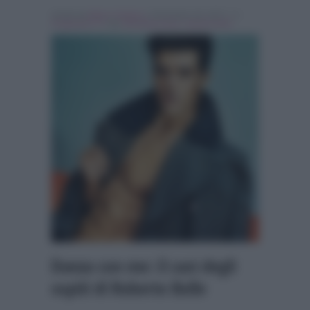
Scritto da
Marco Santoro
, il Dicembre 30, 2017 , in
Programmi Tv
Tag:
Breaking news
,
roberto bolle
Danza con me: il cast degli
ospiti di Roberto Bolle