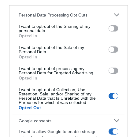
downstream participants.
Personal Data Processing Opt Outs
This information may also be disclosed by us to third parties
ULTIME NOTIZIE
on the IAB’s List of Downstream Participants that may further
I want to opt-out of the Sharing of my
Benjamin Mascolo replica alla
disclose it to other third parties.
personal data.
sua ex fidanzata Bella Thorne:
Opted In
“Dicono di me…”
Please note that this website/app uses one or more Google
services and may gather and store information including but
I want to opt-out of the Sale of my
Personal Data.
not limited to your visit or usage behaviour. You may click to
Amici, Simone Nolasco vittima di
Opted In
grant or deny consent to Google and its third-party tags to
un incidente: “Mi è passata tutta
use your data for below specified purposes in below Google
la vita davanti”
I want to opt-out of processing my
consent section.
Personal Data for Targeted Advertising.
Opted In
Un medico in famiglia, l’appello
I want to opt-out of Collection, Use,
di Margot Sikabonyi: “Necessario
Retention, Sale, and/or Sharing of my
il suo ritorno!”
Personal Data that Is Unrelated with the
Purposes for which it was collected.
Opted Out
Temptation Island, Danilo
D’Angelo ammette: “Non è un
Google consents
periodo semplice”
I want to allow Google to enable storage