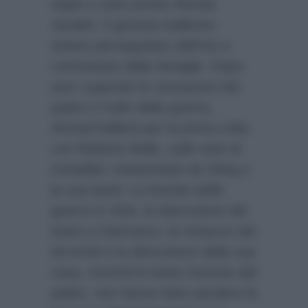
ospiti ci sarà anche Ahmad
Joudeh, il giovane ballerino
siriano perseguitato dall’Isis e
contrastato dalla famiglia. Dopo
aver superato le vessazioni del
padre e l’odio della guerra,
Ahmad ballerà per la prima volta
con Roberto Bolle, sulle note di
Inshallah, interpretata da Sting e
la sua band. Le bombe della
guerra in Siria, la distruzione del
teatro a Damasco, le minacce dei
terroristi e la distruzione della sua
casa, nonché le botte ricevute dal
padre, non hanno fatto perdere la