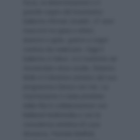
forza, la determinazione e il
grande sogno del bravissimo
ballerino Ahmad Joudeh. 27 anni
trascorsi tra gioia e dolori,
drammi e gioie, guerre e sogni
continui da realizzare. Oggi il
ballerino è felice: si è trasferito ad
Amsterdam dove studia. Roberto
Bolle è il direttore artistico del suo
programma Danza con me. La
trasmissione è stata prodotta
dalla Rai in collaborazione con
Ballandi Multimedia e con la
consulenza artistica di Luca
Monarca, Pamela Maffioli,