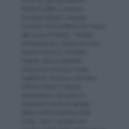
show del grande ballerino
Roberto Bolle ci saranno
Nicoletta Manni e Claudio
Coviello, Primi Ballerini del Teatro
alla Scala di Milano, Timofej
Andrijashenko, Nicola Del Freo,
Matteo Gavazzi, Christian
Fagetti, Marco Agostino,
Gioacchino Starace, Fabio
Saglibene, Andrea Lochmann,
Vittoria Valerio e Marria
Semperboni. Sul palco si
esibiranno anche le giovani
allieve dell’Accademia della
Scala. Tanti i cantanti che