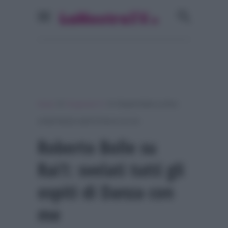
»
»
Home
Programmi Tv
Roberto Bolle su Rai1:
svelati tutti gli ospiti di Danza con me
Roberto Bolle su
Rai1: svelati tutti gli
ospiti di Danza con
me