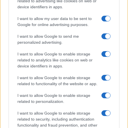
related to advertising like cookies on web or
Amici: Opi svela una volta per
device identifiers in apps.
tutte che tipo di rapporto ha con
Michelle
I want to allow my user data to be sent to
Google for online advertising purposes.
Temptation Island, Danilo diffida Simona
I want to allow Google to send me
Giordano che replica: “Ho conservato gli
screen”
personalized advertising.
Ballando con le stelle 2026, rivoluzione di Milly
I want to allow Google to enable storage
Carlucci: tutte le indiscrezioni
related to analytics like cookies on web or
Temptation Island, la confessione di Perla
device identifiers in apps.
Vatiero: “Non riesco più a guardarlo”
I want to allow Google to enable storage
Grazia Kendi soffre per la fine della storia con
related to functionality of the website or app.
Mattia Scudieri: “So cosa ci ha distrutti”
Temptation Island, puntata speciale a
I want to allow Google to enable storage
settembre? Lo spoiler di Rosario Monetti
related to personalization.
I want to allow Google to enable storage
related to security, including authentication
functionality and fraud prevention, and other