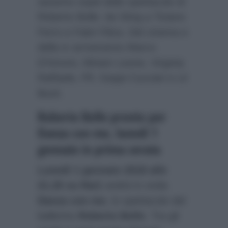
saranno ospiti dello spettacolo di
Roberto Bolle: da Sting a Tiziano
Ferro e Fabri Fibra. Del cinema e
della tv arriveranno Marco
D’Amore, Miriam Leone, Virginia
Raffaele, Pif, Geppi Cucciari e Lil
Buck.
Roberto Bolle pronto per
Danza con me, lunedì 1
gennaio in prima serata
Lunedì 1 gennaio 2018 alle
21.25 su Rai1
andrà in onda
Danza con me
, lo spettacolo del
ballerino
Roberto Bolle
. Tra gli