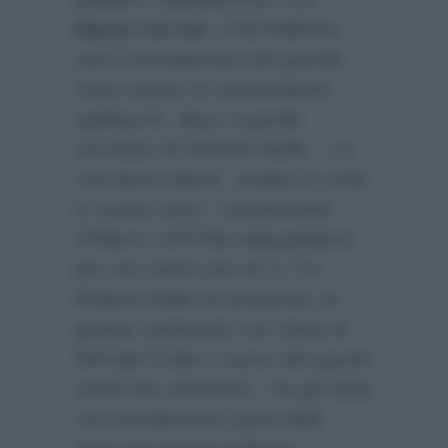
Danza con me
. Il bel ballerino
sarà il protagonista del grande
show evento di sorprendente
spettacolo, dopo il grande
successo di ‘Roberto Bolle – La
mia danza libera’, andato in onda
lo scorso anno, conquistando
3milioni e 907mila telespettatori,
per uno share pari al 17,7%.
Roberto Bolle ha preparato un
grande spettacolo con l’aiuto di
Michael Cotten, l’uomo dei grandi
eventi live americani. Tra gli ospiti
che prenderanno parte dello