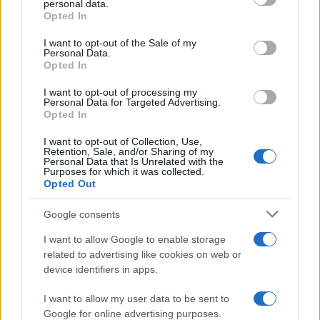
personal data.
Helena Prestes e Javier Martinez
Opted In
sono in crisi oppure no? Lui
Please note that this website/app uses one or more Google
rompe il silenzio
services and may gather and store information including but
I want to opt-out of the Sale of my
Personal Data.
not limited to your visit or usage behaviour. You may click to
Opted In
grant or deny consent to Google and its third-party tags to
Uomini e Donne, sfogo al veleno
use your data for below specified purposes in below Google
di Ludovica Valli: “Letto cose
I want to opt-out of processing my
sconvolgenti su di me”
consent section.
Personal Data for Targeted Advertising.
Opted In
I want to opt-out of Collection, Use,
Uomini e Donne, retroscena di
Retention, Sale, and/or Sharing of my
Alice Barisciani: “Ricevevo
Personal Data that Is Unrelated with the
minacce e insulti”
Purposes for which it was collected.
Opted Out
Belen Rodriguez ritrova la
Google consents
serenità: il bacio con il
compagno Gaetano Fidanzati
I want to allow Google to enable storage
related to advertising like cookies on web or
device identifiers in apps.
Uomini e Donne, Elisabetta
Gigante in ospedale: “Barcollo
I want to allow my user data to be sent to
ma non mollo”
Google for online advertising purposes.