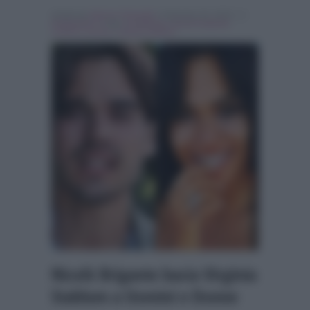
Scritto da
Simona Tranquilli
, il Gennaio 30, 2018 , in
Programmi Tv
Tag:
In evidenza
,
Nicolò brigante
,
Uomini e Donne
,
virginia stablum
Nicolò Brigante bacia Virginia
Stablum a Uomini e Donne