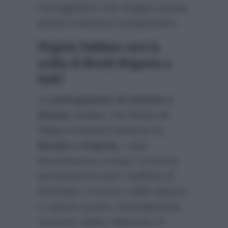
corteggiatrice che reagirà stizzita,
pronta a lasciare il programma.
Virginia Stablum sarà la
scelta di Nicolò Brigante a
UeD?
Le
anticipazioni di Uomini e
Donne
svelano che Maria De
Filippi mostrerà l’esterna tra
Nicolò e Virginia
. I due
discuteranno a lungo, il tronista
ammetterà di aver meditato di
eliminarla. Al centro della disputa
ci sarà lo scarso coinvolgimento
mostrato dall’ex fidanzata di