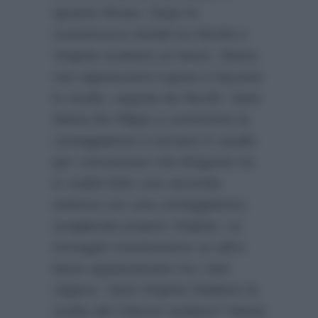
Ignazio Moser. Dopo le
scaramucce iniziali tra Nicolò e
Virginia scatterà un bacio. Marta
non apprezzerà il gesto e lascerà
lo studio, seguita da Nicolò. Sarà
Maria De Filippi a convincere la
corteggiatrice a tornare in studio
per comunicare che Brigante ha
in realtà fatto una seconda
esterna con una corteggiatrice,
scegliendo proprio Virginia. Le
immagini mostreranno un altro
bacio appassionato tra i due
ragazzi. Sarà Virginia Stablum la
scelta del 23enne siciliano? Marta