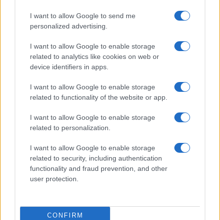
I want to allow Google to send me
Temptation Island, affari d’oro per Giovanni
Grazioso: attività in espansione?
personalized advertising.
Benjamin Mascolo replica alla sua ex
I want to allow Google to enable storage
fidanzata Bella Thorne: “Dicono di me…”
related to analytics like cookies on web or
Amici, Simone Nolasco vittima di un
device identifiers in apps.
incidente: “Mi è passata tutta la vita davanti”
I want to allow Google to enable storage
Un medico in famiglia, l’appello di Margot
related to functionality of the website or app.
Sikabonyi: “Necessario il suo ritorno!”
Temptation Island, Danilo D’Angelo ammette:
I want to allow Google to enable storage
“Non è un periodo semplice”
related to personalization.
I want to allow Google to enable storage
related to security, including authentication
functionality and fraud prevention, and other
user protection.
Programmi Tv
Personaggi
Serie Tv
CONFIRM