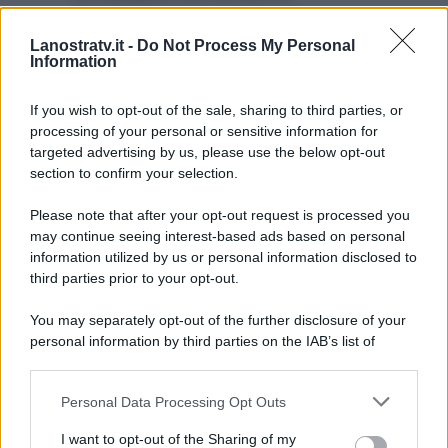
interrogativo, Angela e Marianna
Lanostratv.it -
Do Not Process My Personal
infatti comunicheranno di voler
Information
riflettere sulla proposta, stizzite
dall’indecisione del tronista.
If you wish to opt-out of the sale, sharing to third parties, or
processing of your personal or sensitive information for
targeted advertising by us, please use the below opt-out
section to confirm your selection.
Please note that after your opt-out request is processed you
may continue seeing interest-based ads based on personal
information utilized by us or personal information disclosed to
third parties prior to your opt-out.
You may separately opt-out of the further disclosure of your
personal information by third parties on the IAB’s list of
downstream participants.
Personal Data Processing Opt Outs
This information may also be disclosed by us to third parties
ULTIME NOTIZIE
on the IAB’s List of Downstream Participants that may further
I want to opt-out of the Sharing of my
disclose it to other third parties.