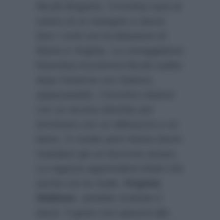
Nicolò Brigante. Il tronista sarà al
centro di un triangolo e dovrà
fare i conti con la delusione di
Marta e Virginia. La corteggiatrice
fiorentina incontrerà Nicolò subito
dopo l’esterna con Debora,
spiazzandolo. L’incontro inizierà
con un acceso diverbio per
terminare con un abbraccio e un
bacio. In studio però Marta dovrà
mandare giù un boccone amaro.
La ragazza apprenderà infatti che
anche con la rivale,
Virginia
Stablum
, sarebbe scattato il
bacio. Il gesto non piacerà alla