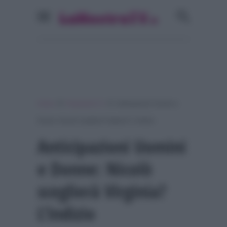
»
»
Home
Programmi Tv
Anticipazioni Uomini e
Donne: Nicolò sceglierà Virginia? L’indizio
Anticipazioni Uomini
e Donne: Nicolò
sceglierà Virginia?
L’indizio