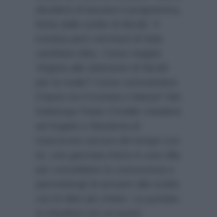
deciderà di lasciare il programma,
ferita dalle scelte di Nicolò. Il
tronista però cercherà di farle
cambiare idea. Come reagirà
Virginia alle attenzioni di Nicolò
per la rivale? Come commenterà
il bacio tra il tronista e Marta? Nel
frattempo Paolo Crivellin chiederà
ad Angela e Marianna di
trascorrere ancora del tempo con
lui, una giornata intera in una villa
per consolidare la conoscenza e
permettergli di arrivare alla scelta
con le idee più chiare. La puntata
si chiuderà con un punto