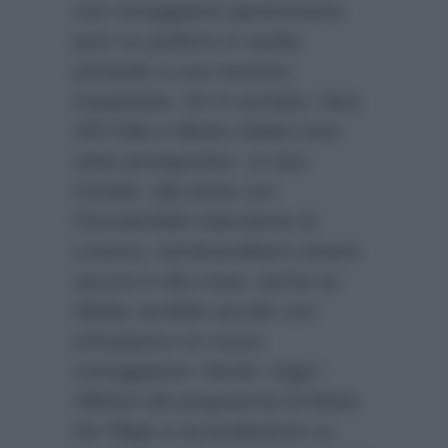
sue corteggiatrici genereranno
però un putiferio in studio,
portando a una reazione
inaspettata. Ieri in puntata, Sara
Affi Fella e Nilufar Addati sono
state protagoniste. Le due
troniste, alle prese con
l’insostenibile indecisione di
Lorenzo, sembrerebbero essere
ancora in alto mare, anche se
Nilufar avrebbe accolto con
entusiasmo un nuovo
corteggiatore: Nicolò. Oggi i
riflettori del programma di Maria
De Filippi si accenderanno su