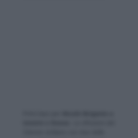
Primi baci per
Nicolò Brigante a
Uomini e Donne
. Le effusioni del
23enne siciliano con due delle