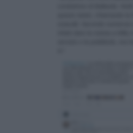
conduttrice di Ballando. Molti 
questo tweet, chiamando la Ri
sciacalli. Secondo numerosi u
infatti dare la notizia a Mill
servizio o la pubblicità, ma h
tv”.