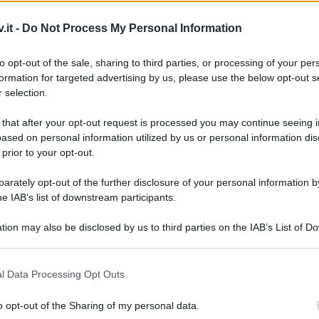
.it -
Do Not Process My Personal Information
to opt-out of the sale, sharing to third parties, or processing of your per
 a Uno Mattina: le scuse di Benedetta
formation for targeted advertising by us, please use the below opt-out s
 selection.
 that after your opt-out request is processed you may continue seeing i
ased on personal information utilized by us or personal information dis
 prior to your opt-out.
rately opt-out of the further disclosure of your personal information by
he IAB’s list of downstream participants.
tion may also be disclosed by us to third parties on the IAB’s List of 
 that may further disclose it to other third parties.
Belen 
 that this website/app uses one or more Google services and may gath
con il
l Data Processing Opt Outs
including but not limited to your visit or usage behaviour. You may click 
Uomini
 to Google and its third-party tags to use your data for below specifi
ospeda
o opt-out of the Sharing of my personal data.
ogle consent section.