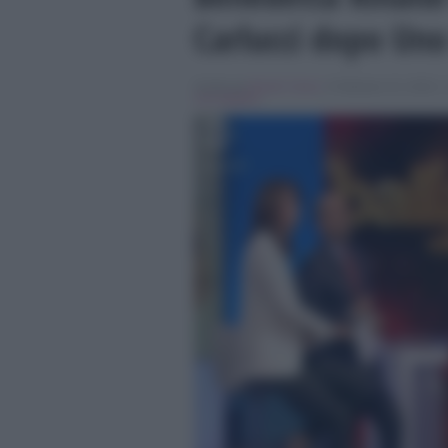
Carlucci dopo Un
Scritto da
Nicolo' Cenci
, il Febbraio 15, 2018 , 
Uno Mattina