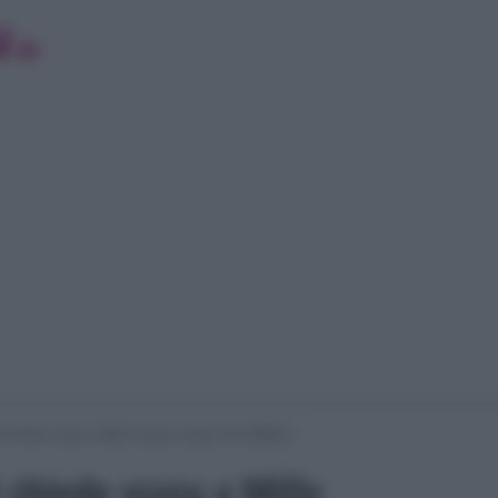
 chiede scusa a Milly Carlucci dopo Uno Mattina
 chiede scusa a Milly