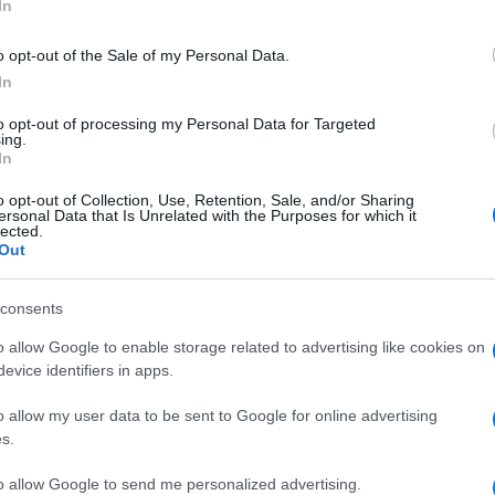
In
Tempta
noscenza della morte di Ballandi in
Grazio
ite un comunicato a freddo di
Benedetta
o opt-out of the Sale of my Personal Data.
Benjam
In
fidanz
ue conduttori sono stati molto criticati
atto che hanno avuto nei confronti della
Amici,
to opt-out of processing my Personal Data for Targeted
incide
ing.
 stelle, e soprattutto per aver ricercato
In
ly senza pensare alla sofferenza della
o opt-out of Collection, Use, Retention, Sale, and/or Sharing
ersonal Data that Is Unrelated with the Purposes for which it
 dopo essere rimasta sbigottita, si è
lected.
Out
zio rivolgendo la testa verso il
omento piuttosto tragico quanto
consents
to infine da un servizio. Chi gestisce la
o allow Google to enable storage related to advertising like cookies on
 ha così scritto qualche ora dopo:
evice identifiers in apps.
 Bibi è il suo produttore ma anche un
o allow my user data to be sent to Google for online advertising
spiaciuta per il modo in cui ha avuto la
s.
to allow Google to send me personalized advertising.