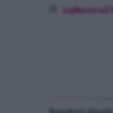
»
»
Home
Personaggi Tv
Benedetta Rinaldi
Benedetta Rinaldi