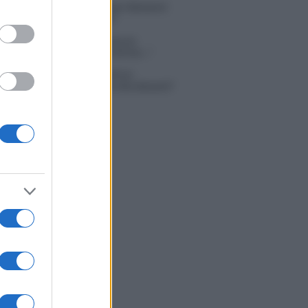
tion Island, affari d’oro per Giovanni
so: attività in espansione?
in Mascolo replica alla sua ex
ata Bella Thorne: “Dicono di me…”
 Simone Nolasco vittima di un
nte: “Mi è passata tutta la vita davanti”