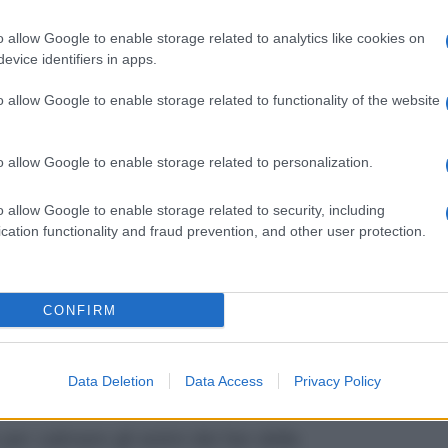
trice ha poi precisato che lo svelamento
o allow Google to enable storage related to analytics like cookies on
 rimandato, e ha aggiunto che andrà solo
evice identifiers in apps.
 L’Eredità, essendo una puntata già
o allow Google to enable storage related to functionality of the website
naldi chiede scusa a Milly Carlucci
o allow Google to enable storage related to personalization.
nella medesima piattaforma social, ha
o allow Google to enable storage related to security, including
cci
chiedendole scusa per quanto
cation functionality and fraud prevention, and other user protection.
arsa del caro Bibi Ballandi ci è arrivata
CONFIRM
le. Noi di Uno Mattina siamo davvero
lità con cui ti abbiamo informato in
Data Deletion
Data Access
Privacy Policy
co evento.”
per calmare gli animi dei fan della