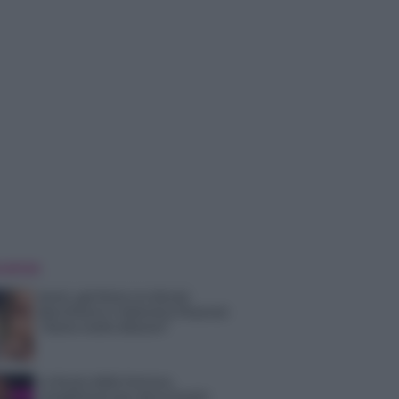
 NOTIZIE
Amici, già finita tra Nicola
Marchionni e Valentina Pesaresi:
“Siamo molto distanti”
La Ruota della Fortuna,
complimenti per Gerry Scotti: