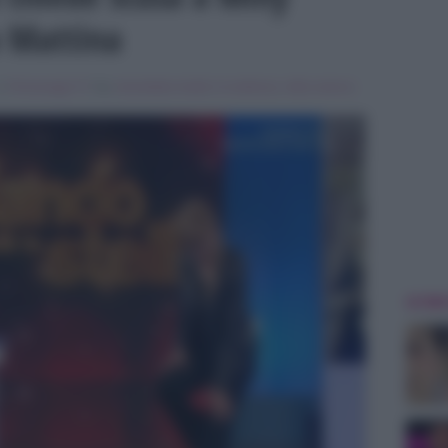
o Mattina
in
Personaggi Tv
Tag:
benedetta rinaldi
,
In evidenza
,
milly carlucci
,
ULTIME