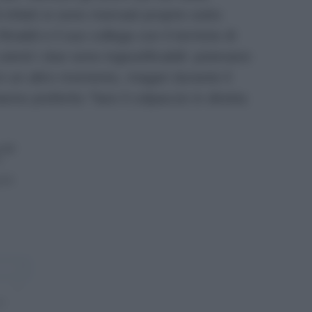
infatti si sono riversati proprio sotto
naldi e il suo collega con il termine di
tenti i due sono ingiustificabili: potevano
y in un altro momento, magari durante il
anno preferito “fare il colpaccio in diretta