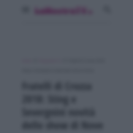
»
»
Home
Programmi Tv
Fratelli di Crozza 2018:
Sting e Severgnini novità dello show di Nove
Fratelli di Crozza
2018: Sting e
Severgnini novità
dello show di Nove