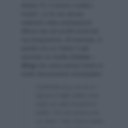
diretta TV, il comico ‘scalda i
motori’. Lo fa con alcune
esilaranti video-anticipazioni
diffuse dai vari profili social del
suo programma. Ad esempio, in
queste ore su Twitter è già
spuntato un inedito
Crozza –
Sting
che canta questo brano in
modo decisamente strampalato:
Confondo la g con la m /
Sgravo il figlio della Luna
sotto un cielo di pinoli di
stelle / Un mio amico era
un nano / Non riesco tanto