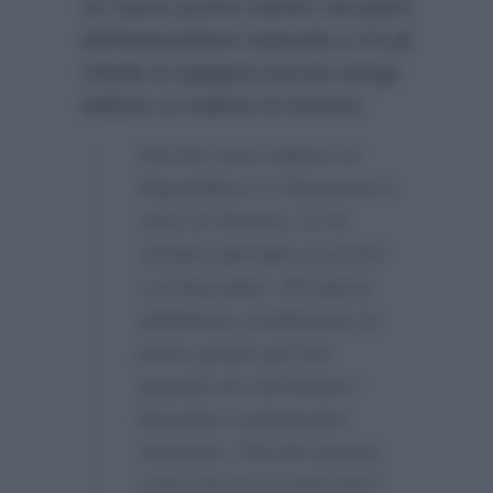
un nuovo promo mentre nei panni
dell’imprenditore risponde a chi gli
chiede di spiegare perché venga
definito un editore di Sinistra:
Perché sono editore di
Repubblica e L’Espresso e
sono di Sinistra. Io ho
sempre pensato ai poveri
e ai lavoratori. Mi hanno
addirittura condannato in
primo grado perché
quando ero all’Olivetti i
lavoratori respiravano
l’amianto. Perché questa
cosa non la sa nessuno?