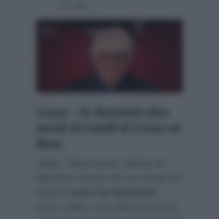
la vita…
Crozza – De Benedetti altra
novità di Fratelli di Crozza sul
Nove
Infine, l’altra nuova ‘vittima’ di
Maurizio Crozza nel suo show sul
Nove è
Carlo De Benedetti
.
Ecco, infatti, cosa dice Crozza in