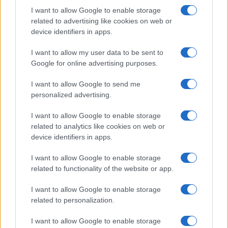
minacciata di morte”
I want to allow Google to enable storage
related to advertising like cookies on web or
device identifiers in apps.
Andrea Dal Corso come sta dopo
l’incidente: “Operazione fatta.
I want to allow my user data to be sent to
Ecco cosa mi aspetta”
Google for online advertising purposes.
I want to allow Google to send me
Temptation Island torna a settembre su
Canale 5? Raffaella Mennoia rompe il silenzio
personalized advertising.
Raffaella Griggi su Chi l’ha visto: “Sciarelli mi
I want to allow Google to enable storage
ha detto di essere meno buona”
related to analytics like cookies on web or
The Voice Senior, rivoluzione in giuria:
device identifiers in apps.
Fiorella Mannoia sostituisce Loredana Bertè
I want to allow Google to enable storage
Ascolti Tv 3 agosto: vince Il Giovane
related to functionality of the website or app.
Montalbano, Ruota ad un passo dal 30%
Gerry Scotti sul successo de La ruota della
I want to allow Google to enable storage
fortuna: “Rai ci ha preso sottogamba”
related to personalization.
I want to allow Google to enable storage