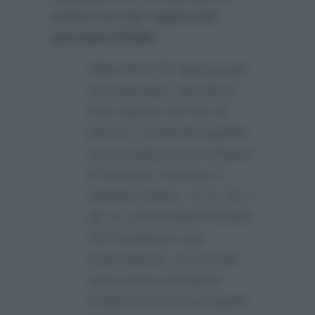
essere tra i più ‘
apprezzati
‘
giornalisti d’Italia:
Attenzione! E’ apprezzato,
non prezzato, perché la
mia ragione non ha un
prezzo. La parola ragione
ricorre spesso nei romanzi
di Dickens, insieme a –
sembra strano – il, lo, la, i,
gli, le, articoli determinativi
che sembrano una
sciocchezza, ma se non
sono messi nel giusto
ordine rischi di non capire