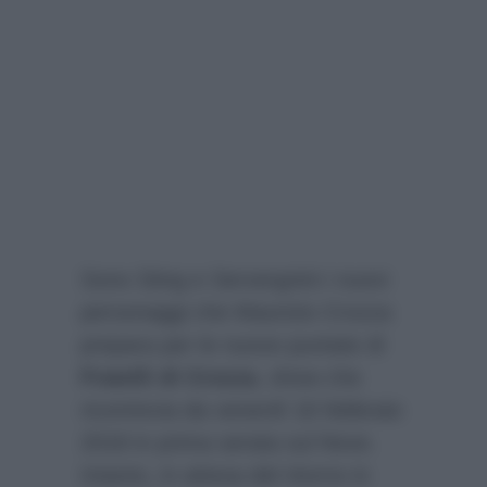
Sono Sting e Servergnini i nuovi
personaggi che Maurizio Crozza
prepara per le nuove puntate di
Fratelli di Crozza
, show che
ricomincia da venerdì 16 febbraio
2018 in prima serata sul Nove.
Intanto, in attesa del ritorno in