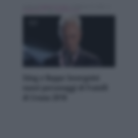
Scritto da
Raffaele Di Santo
, il Febbraio 15, 2018 , in
Programmi Tv
Tag:
Breaking news
Sting e Beppe Severgnini
nuovi personaggi di Fratelli
di Crozza 2018