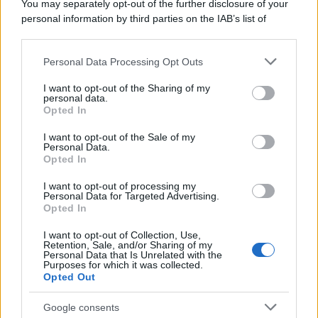
You may separately opt-out of the further disclosure of your
personal information by third parties on the IAB’s list of
downstream participants.
Personal Data Processing Opt Outs
This information may also be disclosed by us to third parties
ULTIME NOTIZIE
on the IAB’s List of Downstream Participants that may further
I want to opt-out of the Sharing of my
disclose it to other third parties.
personal data.
Temptation Island, puntata
Opted In
speciale a settembre? Lo spoiler
Please note that this website/app uses one or more Google
di Rosario Monetti
services and may gather and store information including but
I want to opt-out of the Sale of my
Personal Data.
not limited to your visit or usage behaviour. You may click to
Opted In
grant or deny consent to Google and its third-party tags to
Carmen Russo ed Enzo Paolo
use your data for below specified purposes in below Google
Turchi nel cast di Amici? La loro
I want to opt-out of processing my
risposta spiazza
consent section.
Personal Data for Targeted Advertising.
Opted In
I want to opt-out of Collection, Use,
Marianna Scarci: “Saranno
Retention, Sale, and/or Sharing of my
Famosi? Niente cachet. Ecco
Personal Data that Is Unrelated with the
com’era Maria De Filippi”
Purposes for which it was collected.
Opted Out
Temptation Island, Soraya
Google consents
Sabetta massacrata: “Sono stata