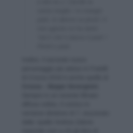
a dire la u / Zarrillo la
canta meglio / Io mangio
paté, lo alterno ai pinoli / Il
mio agente mi ha detto
‘Vai lì ché ti danno il paté’ /
Pinoli e paté.
Inoltre, il secondo nuovo
personaggio più atteso in Fratelli
di Crozza 2018 è anche quello di
Crozza – Beppe Severgnini
.
Sempre in un recente filmato
diffuso online, il comico in
versione direttore di
7
, stuzzicato
dalla ‘spalla’ Andrea Zalone
risponde così a chi gli dice di