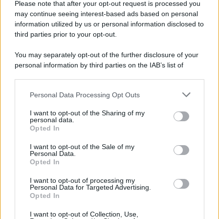
Please note that after your opt-out request is processed you
may continue seeing interest-based ads based on personal
information utilized by us or personal information disclosed to
third parties prior to your opt-out.
You may separately opt-out of the further disclosure of your
personal information by third parties on the IAB’s list of
downstream participants.
Personal Data Processing Opt Outs
This information may also be disclosed by us to third parties
ULTIME NOTIZIE
on the IAB’s List of Downstream Participants that may further
I want to opt-out of the Sharing of my
disclose it to other third parties.
personal data.
Cast Ballando con le stelle 2026:
Opted In
svelati i primi concorrenti scelti
Please note that this website/app uses one or more Google
da Milly Carlucci
services and may gather and store information including but
I want to opt-out of the Sale of my
Personal Data.
not limited to your visit or usage behaviour. You may click to
Opted In
grant or deny consent to Google and its third-party tags to
Temptation Island, Antonio
use your data for below specified purposes in below Google
Panico: “Ecco chi dei protagonisti
I want to opt-out of processing my
si è salvato”
consent section.
Personal Data for Targeted Advertising.
Opted In
I want to opt-out of Collection, Use,
Uomini e Donne, black out per