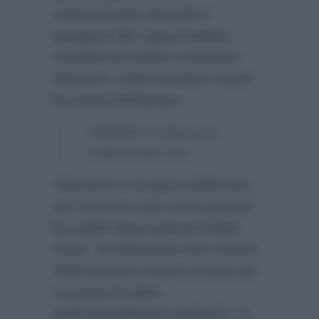
sull’estraneità, facendo il
paragone dei ragazzi italiani
costretti ad andare a lavorare
all’estero. Sulla Hunziker Favino
ha invece dichiarato:
Michelle è stata una
colonna per me.
“Sanremo è un gioco bellissimo,
per chi lo fa e per chi lo guarda”
ha subito dopo asserito Fabio
Fazio, sottolineando che a breve
Pierfrancesco Favino tornerà ad
occuparsi di altro,
professionalmente parlando. “A