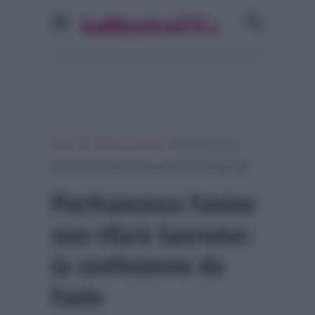
»
»
Home
Festival di Sanremo
Pierfrancesco
Favino non rifarà Sanremo: la confessione da Fazio
Pierfrancesco Favino
non rifarà Sanremo:
la confessione da
Fazio