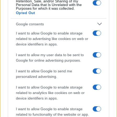
Retention, Sale, and/or Sharing of my
Natalia Paragoni: “Ecco quando
Personal Data that Is Unrelated with the
avrò l’ultima chemio”
Purposes for which it was collected.
Opted Out
Stefano De Martino, missione
Google consents
speciale in America? C’è fame di
ospiti per Sanremo 2027
I want to allow Google to enable storage
related to advertising like cookies on web or
device identifiers in apps.
Uomini e Donne, Ernesto
Passaro si è fidanzato? Lui rompe
I want to allow my user data to be sent to
il silenzio
Google for online advertising purposes.
I want to allow Google to send me
Manuela Carriero e Francesco Chiofalo:
“Saremo genitori in età avanzata”
personalized advertising.
Senza Cri dopo la rimozione del seno
I want to allow Google to enable storage
racconta: “Quando ho visto le cicatrici…”
related to analytics like cookies on web or
Temptation island, Karina Cascella al posto di
device identifiers in apps.
Filippo Bisciglia? La risposta spiazza
I want to allow Google to enable storage
Grande Fratello: Federica Rosatelli torna a
related to functionality of the website or app.
parlare dell’episodio del bicchiere lanciato