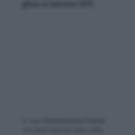
glissa su Sanremo 2019
E’ stato
Pierfrancesco Favino
uno degli ospiti più attesi della