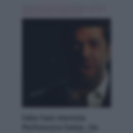
Scritto da
Emanuele Fiocca
, il Febbraio 11, 2018 , in
Festival di Sanremo
Tag:
Breaking news
,
fabio fazio
,
Pierfrancesco Favino
,
Sanremo 2018
Fabio Fazio intervista
Pierfrancesco Favino, che