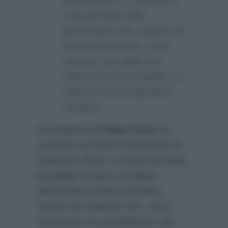
una persona dalla
generosità rara, capace di
mettersi da parte, cosa
che per uno della sua
statura non è semplice. Lo
ringrazio e lo ringrazierò
sempre.
Al tentativo di
Fabio Fazio
di
scoprire se il trio di conduttori di
Sanremo 2018, o Favino da solo,
potrebbe tornare sul palco
dell’Ariston l’anno prossimo,
l’attore ha risposto
“no”,
ma il
conduttore ha sottolineato che