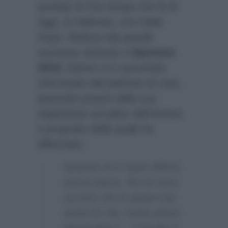
puntata di Che tempo che fa di
oggi, 11 febbraio, con Fabio
Fazio. Reduce dal grande
successo ottenuto a
Sanremo
2018,
l’attore si è raccontato
intervistato dal padrone di casa,
partendo proprio dalla sua
esperienza sul palco dell’Ariston,
a proposito della quale ha
affermato:
Quando mi è stato offerto
avevo paura. Poi mi sono
accorto che le paure non
erano le mie, erano paure
del giudizio […] Claudio è