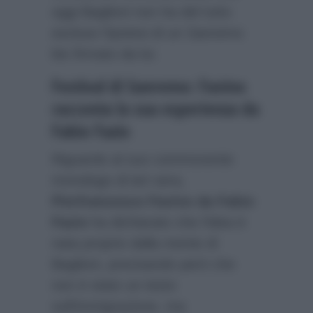
oggi Baglioni non ha del tutto
escluso l’ipotesi di un Sanremo
bis firmato da lui.
Festival di Sanremo: Favino
racconta la sua esperienza da
Fabio Fazio
Riguardo al suo commovente
monologo di ieri sera,
Pierfrancesco Favino da Fabio
Fazio
ha dichiarato che l’idea è
nata proprio dalla mente di
Baglioni, precisando però che
non è stato un testo
sull’immigrazione, ma