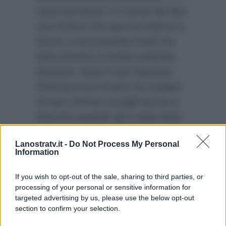
casa tutti bene” è il nome del film
con Favino che sarà al cinema a
breve: a tal proposito Fazio ha
fatto entrare in studio Gabriele
Muccino. Dopo il suo ingresso
Pierfrancesco Favino ha svelato
di aver chiesto consigli anche a
Muccino quando gli è stata fatta
la proposta di condurre Sanremo
Lanostratv.it -
Do Not Process My Personal
con Baglioni, al quale l’attore ha
Information
detto il suo
“si”
dopo averci
pensato per circa una settimana.
If you wish to opt-out of the sale, sharing to third parties, or
processing of your personal or sensitive information for
targeted advertising by us, please use the below opt-out
section to confirm your selection.