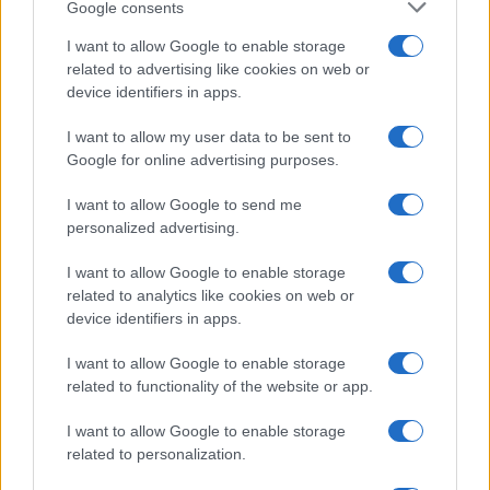
Belen Rodriguez ritrova la
Google consents
serenità: il bacio con il
compagno Gaetano Fidanzati
I want to allow Google to enable storage
related to advertising like cookies on web or
device identifiers in apps.
Uomini e Donne, Elisabetta
Gigante in ospedale: “Barcollo
I want to allow my user data to be sent to
ma non mollo”
Google for online advertising purposes.
I want to allow Google to send me
Temptation Island, affari d’oro per Giovanni
personalized advertising.
Grazioso: attività in espansione?
Benjamin Mascolo replica alla sua ex
I want to allow Google to enable storage
fidanzata Bella Thorne: “Dicono di me…”
related to analytics like cookies on web or
Amici, Simone Nolasco vittima di un
device identifiers in apps.
incidente: “Mi è passata tutta la vita davanti”
I want to allow Google to enable storage
Un medico in famiglia, l’appello di Margot
related to functionality of the website or app.
Sikabonyi: “Necessario il suo ritorno!”
Temptation Island, Danilo D’Angelo ammette:
I want to allow Google to enable storage
“Non è un periodo semplice”
related to personalization.