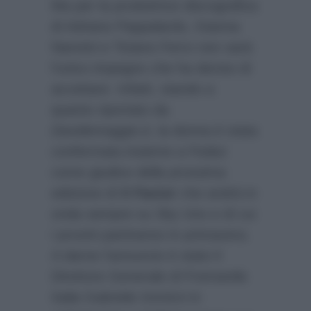
Ma per la produttrice discografica
di Adriano Pappalardo, Gianna
Nannini e Tiziano Ferro non sarà
l’unico impegno che ha deciso di
accettare. Infatti, stando a
quanto riportato da
Davidemaggio.it
, la donna è stata
confermata insieme a Fedez
come giudice della prossima
edizione di
X Factor
che andrà in
onda sempre su Sky Uno e di cui
i provini partiranno in primavera.
A darne l’annuncio è stato il
Direttore Generale di Fremantle
Italia Gabriele Immirzi in