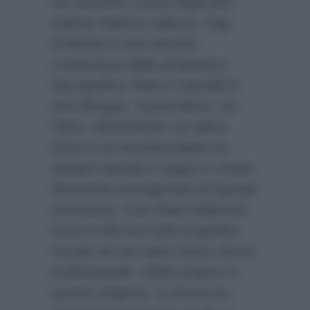
Iva Zanicchi, l’icona degli anni
ottanta Sabrina Salerno, Gigi
D’Alessio è una vecchia
conoscenza della produttrice
discografica: Marco Castoldi in
arte Morgan. Quest’ultimo, tra
l’altro, ultimamente nei talent
show a cui ha partecipato ha
sempre lasciato il segno e creato
divenendo protagonista di episodi
incresciosi. Così Mara Maionchi
torna in Rai nel ruolo di giudice
ma per lei non sarà l’unico ritorno
professionale. Infatti proprio in
questa stagione, la donna ha