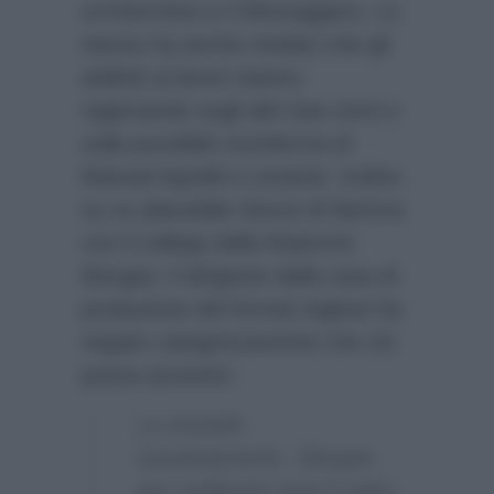
un’intervista a
Il Messaggero
. Lo
stesso ha anche rivelato che gli
addetti ai lavori stanno
ragionando sugli altri due nomi e
sulla possibile riconferma di
Manuel Agnelli e Levante. Inoltre
su un plausibile ritorno di fiamma
con il collega della Maionchi
Morgan, il dirigente della casa di
produzione del format inglese ha
negato categoricamente che ciò
possa avvenire:
Lo escludo
assolutamente․ Morgan
per moltissimi anni è stato