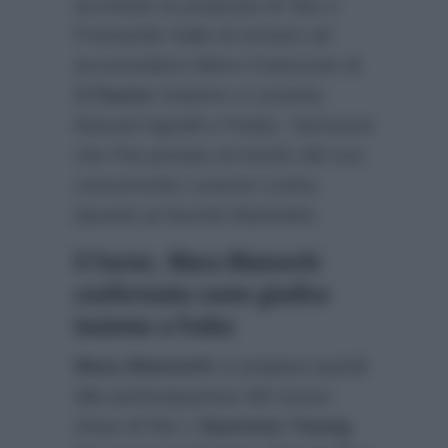
accettato la proposta di Sky e
Fremantle Italia di tornare ad
accomodarsi dietro il bancone di
X Factor
insieme a Levante,
Manuel Agnelli e Fedez. Decisone
che l’ha portata al trionfo del suo
concorrente Lorenzo Licitra
davanti ai favoriti Maneskin.
X Factor, Mara Maionchi
confermata come giudice
insieme a Fedez
Mara Maionchi
si prepara quindi
alla partecipazione del nuovo
show di Rai 1
Sanremo Young
.