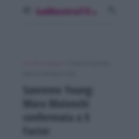
»
»
Home
Personaggi Tv
Sanremo Young: Mara
Maionchi confermata a X Factor
Sanremo Young:
Mara Maionchi
confermata a X
Factor