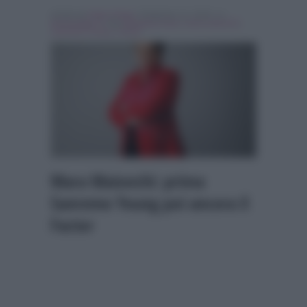
Scritto da
Fabio Giogli
, il Febbraio 12, 2018 , in
Personaggi Tv
Tag:
Breaking news
,
mara maionchi
,
Sanremo Young
,
x factor
Mara Maionchi: prima
Sanremo Young poi ancora X
Factor