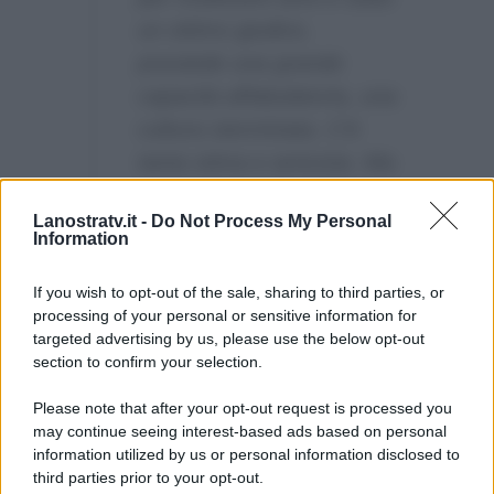
un ottimo giudice,
possiede una grande
capacità affabulatoria, una
cultura sterminata. C’è
tanta stima e amicizia. Ma
non tornerà. Non abbiamo
Lanostratv.it -
Do Not Process My Personal
gradito alcune esternazioni
Information
che ha fatto in seguito
all’uscita dal programma.
If you wish to opt-out of the sale, sharing to third parties, or
processing of your personal or sensitive information for
targeted advertising by us, please use the below opt-out
section to confirm your selection.
Please note that after your opt-out request is processed you
may continue seeing interest-based ads based on personal
information utilized by us or personal information disclosed to
third parties prior to your opt-out.