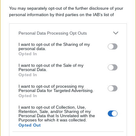
You may separately opt-out of the further disclosure of your
personal information by third parties on the IAB’s list of
downstream participants.
Personal Data Processing Opt Outs
This information may also be disclosed by us to third parties
on the IAB’s List of Downstream Participants that may further
ULTIME NOTIZIE
I want to opt-out of the Sharing of my
disclose it to other third parties.
personal data.
Helena Prestes e Javier Martinez
Opted In
sono in crisi oppure no? Lui
Please note that this website/app uses one or more Google
rompe il silenzio
services and may gather and store information including but
I want to opt-out of the Sale of my
Personal Data.
not limited to your visit or usage behaviour. You may click to
Opted In
grant or deny consent to Google and its third-party tags to
Uomini e Donne, sfogo al veleno
use your data for below specified purposes in below Google
di Ludovica Valli: “Letto cose
I want to opt-out of processing my
consent section.
sconvolgenti su di me”
Personal Data for Targeted Advertising.
Opted In
I want to opt-out of Collection, Use,
Uomini e Donne, retroscena di
Retention, Sale, and/or Sharing of my
Alice Barisciani: “Ricevevo
Personal Data that Is Unrelated with the
minacce e insulti”
Purposes for which it was collected.
Opted Out