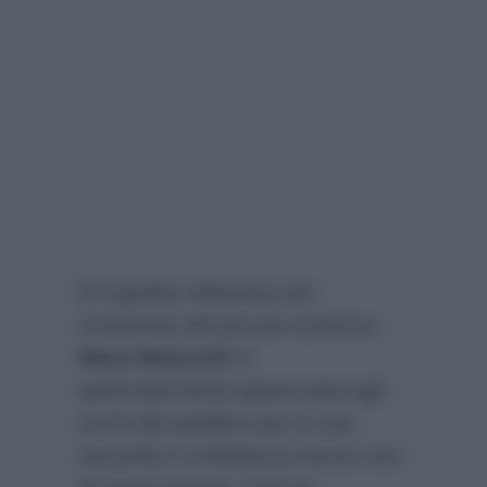
È il giudice televisivo più
irriverente del piccolo schermo.
Mara Maionchi
è
particolarmente apprezzata agli
occhi del pubblico per la sua
sincerità e schiettezza senza uso