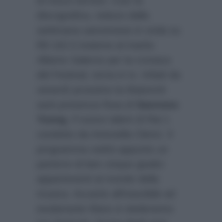
di mezzi termini. Così la
discografica, reduce dalla
settimana sanremese in onda su
Rtl 102.5 insieme al marito
Alberto Salerno per la cronaca
del Festival, torna in tv. Infatti da
venerdì prossimo la Maionchi
sarà presenza fissa di
Sanremo
Young
, il nuovo talent di Rai 1
condotto da Antonella Clerici. Il
programma vedrà appunto un
parterre di ben cinque giudici
appartenenti al mondo della
musica. Accanto all’irascibile ed
esuberante Mara si siederanno