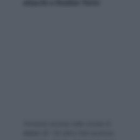
attacchi a Heather Parisi
Tensione accesa nella scuola di
Amici 17
. Gli ultimi fatti avvenuti