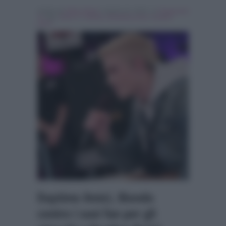
Scritto da
Fabio Giogli
, il Aprile 24, 2018 , in
Programmi
Tv
Tag:
Amici 17
,
biondo
,
Breaking news
,
heather
parisi
Daytime Amici, Biondo
contro i suoi fan per gli