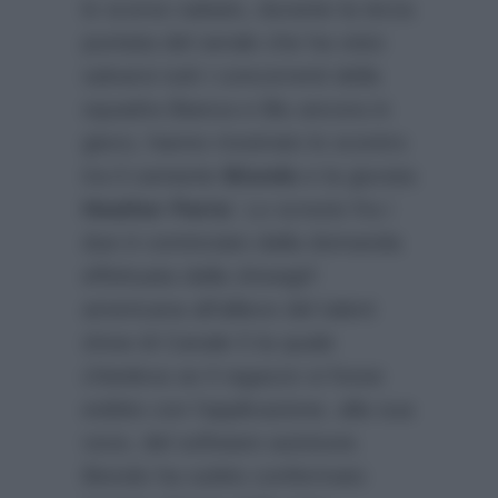
lo scorso sabato, durante la terza
puntata del serale che ha visto
salvarsi tutti i concorrenti della
squadra Bianca e Blu ancora in
gioco, hanno mostrato lo scontro
tra il cantante
Biondo
e la giurata
Heather Parisi
. Lo screzio fra i
due è cominciato dalla domanda
effettuata dalla showgirl
americana all’allievo del talent
show di Canale 5 la quale
chiedeva se il ragazzo si fosse
esibito con l’applicazione, alla sua
voce, del software autotune.
Biondo ha subito confermato