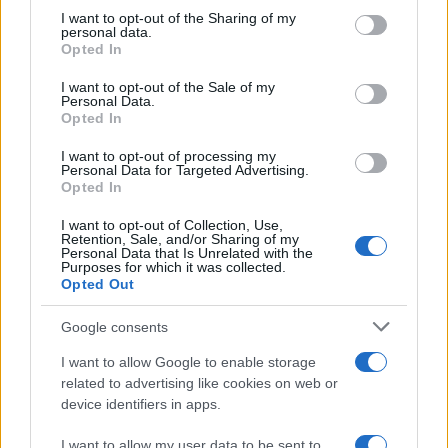
ULTIME NOTIZIE
on the IAB’s List of Downstream Participants that may further
I want to opt-out of the Sharing of my
disclose it to other third parties.
personal data.
Helena Prestes e Javier Martinez
Opted In
sono in crisi oppure no? Lui
Please note that this website/app uses one or more Google
rompe il silenzio
services and may gather and store information including but
I want to opt-out of the Sale of my
Personal Data.
not limited to your visit or usage behaviour. You may click to
Opted In
grant or deny consent to Google and its third-party tags to
Uomini e Donne, sfogo al veleno
use your data for below specified purposes in below Google
di Ludovica Valli: “Letto cose
I want to opt-out of processing my
sconvolgenti su di me”
consent section.
Personal Data for Targeted Advertising.
Opted In
I want to opt-out of Collection, Use,
Uomini e Donne, retroscena di
Retention, Sale, and/or Sharing of my
Alice Barisciani: “Ricevevo
Personal Data that Is Unrelated with the
minacce e insulti”
Purposes for which it was collected.
Opted Out
Belen Rodriguez ritrova la
Google consents
serenità: il bacio con il
compagno Gaetano Fidanzati
I want to allow Google to enable storage
related to advertising like cookies on web or
device identifiers in apps.
Uomini e Donne, Elisabetta
Gigante in ospedale: “Barcollo
I want to allow my user data to be sent to