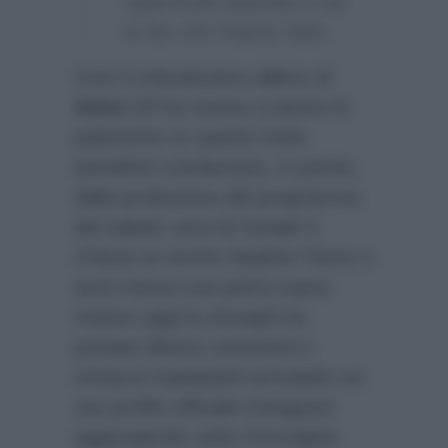
spiacevole episodio e sia
le fan che l’hanno fatto
Così il criticatissimo allievo di
Amici 17
ha messo a tacere le
polemiche su questo triste
aneddoto condannato, in primis,
dalla produzione del programma
del sabato sera di Canale 5.
Chissà se anche Heather Parisi ci
avrà messo una pietra sopra.
Intanto oggi la showgirl ha
postato diversi commenti e
minacce inquietanti arrivatele sul
suo profilo ufficiale Instagram
aggiungendo sotto l’immagine