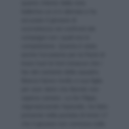
quanto chiesto dalla nota
ballerina cui si è alterata e ha
accusato il giovane di
scorrettezza nei confronti dei
compagni con i quali era in
competizione. Questa è stata
anche l’occasione per la Parisi di
tirare fuori le forti minacce che i
fan del cantante della squadra
Bianca hanno rivolto a sua figlia
per aver detto che Biondo non
sapeva cantare. La De Filippi,
stigmatizzando l’episodio, ha fatto
presente nella puntata di Amici 17
che il giovane non centrava nulla