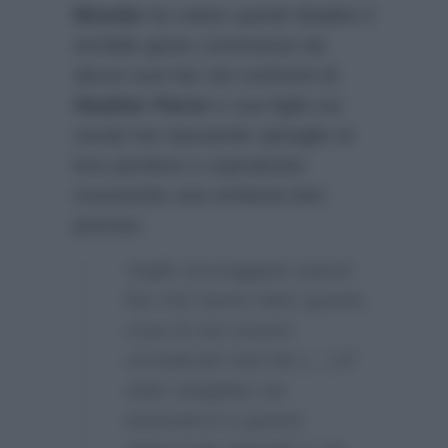
Biondo
ha voluto quindi ribadire il
terribile gesto commesso da
alcuni suoi fan nei confronti di
Heather Parisi
e sua figlia sui
social non lasciando spiraglio al
loro perdono e soprattutto
muovendo una richiesta ben
precisa:
Voglio incoraggiare questi
fan che hanno fatto questa
cosa di non essere
considerati miei fan […] E’
stato sbagliato sia
associarmi a questo