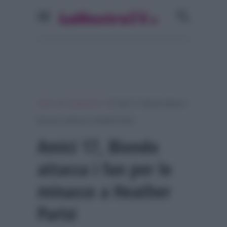
»
»
Home
Programmi Tv
Amici 17, Biondo attacca i
fan per le minacce a Heather Parisi
Amici 17, Biondo
attacca i fan per le
minacce a Heather
Parisi