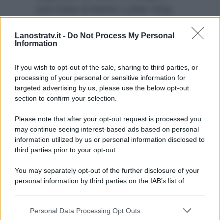
una frase di Martin Luther King
che nevicava da ignorare il male
Lanostratv.it -
Do Not Process My Personal
e ringraziando la Fascino PGT
Information
per il sostegno e la solidarietà
mostratele da subito.
If you wish to opt-out of the sale, sharing to third parties, or
processing of your personal or sensitive information for
targeted advertising by us, please use the below opt-out
section to confirm your selection.
Please note that after your opt-out request is processed you
may continue seeing interest-based ads based on personal
information utilized by us or personal information disclosed to
third parties prior to your opt-out.
You may separately opt-out of the further disclosure of your
personal information by third parties on the IAB’s list of
downstream participants.
Personal Data Processing Opt Outs
This information may also be disclosed by us to third parties