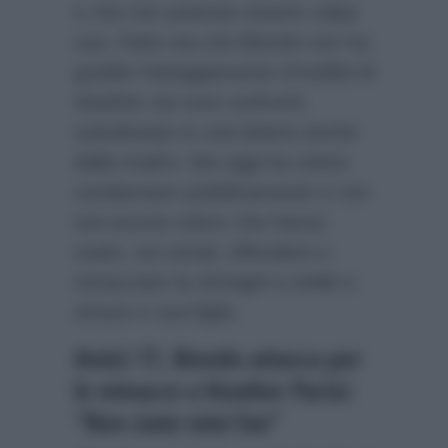
e che non potesse essere colpa
sua. Fatto sta che Biondo non ha
gradito l’atteggiamento d’ostilità di
Heather nei suoi confronti,
sottolineato in una lettera anche
dalla madre. Ma oggi ha voluto
condannare pubblicamente e con
toni accesi coloro che hanno
osato, sui social, offendere e
minacciare la showgirl a stelle e
strisce e sua figlia.
Amici 17, Biondo attacca per
le minacce a Heather Parisi:
“Non siate miei fan”