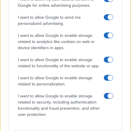
ma non mollo”
Google for online advertising purposes.
I want to allow Google to send me
Temptation Island, affari d’oro per Giovanni
Grazioso: attività in espansione?
personalized advertising.
Benjamin Mascolo replica alla sua ex
I want to allow Google to enable storage
fidanzata Bella Thorne: “Dicono di me…”
related to analytics like cookies on web or
Amici, Simone Nolasco vittima di un
device identifiers in apps.
incidente: “Mi è passata tutta la vita davanti”
I want to allow Google to enable storage
Un medico in famiglia, l’appello di Margot
related to functionality of the website or app.
Sikabonyi: “Necessario il suo ritorno!”
Temptation Island, Danilo D’Angelo ammette:
I want to allow Google to enable storage
“Non è un periodo semplice”
related to personalization.
I want to allow Google to enable storage
related to security, including authentication
functionality and fraud prevention, and other
user protection.