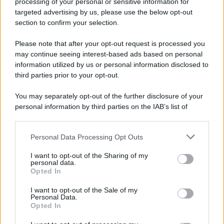
processing of your personal or sensitive information for
targeted advertising by us, please use the below opt-out
section to confirm your selection.
Please note that after your opt-out request is processed you
may continue seeing interest-based ads based on personal
information utilized by us or personal information disclosed to
third parties prior to your opt-out.
You may separately opt-out of the further disclosure of your
personal information by third parties on the IAB’s list of
downstream participants.
Personal Data Processing Opt Outs
This information may also be disclosed by us to third parties
ULTIME NOTIZIE
on the IAB’s List of Downstream Participants that may further
I want to opt-out of the Sharing of my
disclose it to other third parties.
personal data.
Helena Prestes e Javier Martinez
Opted In
sono in crisi oppure no? Lui
Please note that this website/app uses one or more Google
rompe il silenzio
services and may gather and store information including but
I want to opt-out of the Sale of my
Personal Data.
not limited to your visit or usage behaviour. You may click to
Opted In
grant or deny consent to Google and its third-party tags to
Uomini e Donne, sfogo al veleno
use your data for below specified purposes in below Google
di Ludovica Valli: “Letto cose