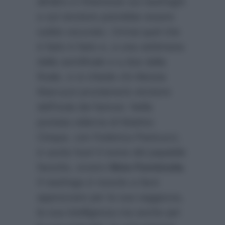
all’altro e l’interesse sui naufraghi
e sul vincitore potrebbe essere
subito oscurato. Ormai quel che
è fatto è fatto e, a una settimana
dalla semifinale e a due dalla
finale, ci si chiede chi Alessia
Marcuzzi proclamerà vincitore
dell’Isola dei famosi. Nella
puntata odierna di Mattino
Cinque, con Federica Panicucci,
è uscito fuori il nome del papabile
favorito, ovvero
Nino Formicola
.
Il naufrago è riuscito a farsi
apprezzare per la sua saggezza,
la sua intelligenza ma anche per