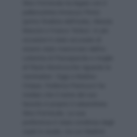
Nino Formicola ha legato con il
pallanuotista Amaurys Perez
(primo finalista dell’Isola), Alessia
Mancini e Franco Terlizzi. In più
occasioni è stato accusato di
essere stato manovrato dall’ex
Letterina di Passaparola e moglie
di Flavio Montrucchio riguardo le
nomination. Oggi a Mattino
Cinque, Federica Panicucci ha
rivelato che il nome del suo
favorito è proprio il cabarettista
Nino Formicola. La sua
preferenza è stata condivisa dagli
ospiti in studio, tra cui Vladimir