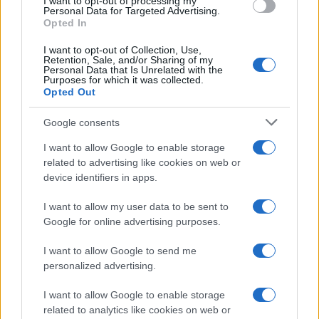
I want to opt-out of processing my
sconvolgenti su di me”
consent section.
Personal Data for Targeted Advertising.
Opted In
I want to opt-out of Collection, Use,
Uomini e Donne, retroscena di
Retention, Sale, and/or Sharing of my
Alice Barisciani: “Ricevevo
Personal Data that Is Unrelated with the
minacce e insulti”
Purposes for which it was collected.
Opted Out
Belen Rodriguez ritrova la
Google consents
serenità: il bacio con il
compagno Gaetano Fidanzati
I want to allow Google to enable storage
related to advertising like cookies on web or
device identifiers in apps.
Uomini e Donne, Elisabetta
Gigante in ospedale: “Barcollo
I want to allow my user data to be sent to
ma non mollo”
Google for online advertising purposes.
I want to allow Google to send me
Temptation Island, affari d’oro per Giovanni
Grazioso: attività in espansione?
personalized advertising.
Benjamin Mascolo replica alla sua ex
I want to allow Google to enable storage
fidanzata Bella Thorne: “Dicono di me…”
related to analytics like cookies on web or