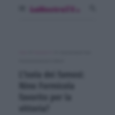
»
»
Home
Programmi Tv
L’Isola dei famosi: Nino
Formicola favorito per la vittoria?
L’Isola dei famosi:
Nino Formicola
favorito per la
vittoria?