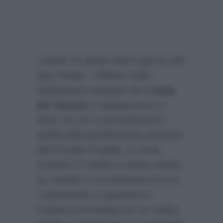
Lunedì 16 aprile sarà il giorno del
gran finale. I riflettori sulla
tredicesima edizione de
L’Isola
dei famosi
si spegneranno e
dopo 24 ore si accenderanno
quelli della quindicesima edizione
del Grande Fratello, in onda
martedì 17 aprile in prima serata
su Canale 5 con Barbara D’Urso.
L’attenzione si sposterà in
maniera immediata da un reality