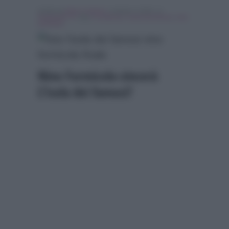
Scritto da
Marco Santoro
, il Aprile 4, 2018 , in
Programmi Tv
Tag:
In evidenza
,
l'isola dei famosi
,
nino
formicola
Nino Formicola vincerà
L’Isola dei famosi?