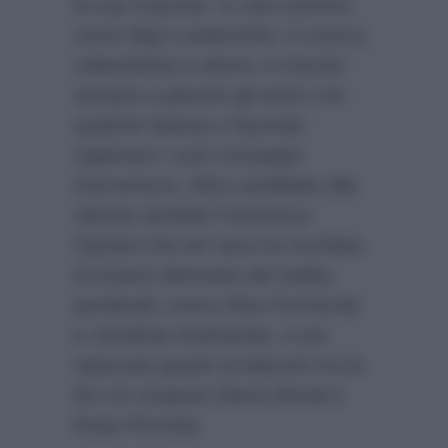
la sua maturità. In casi estremi,
come litigi e polemiche, il comico,
cabarettista e attore, è riuscito
sempre a placare gli animi con
qualche battuta o facendo
ragionare i suoi compagni
d’avventura. Altra candidata alla
vittoria sarebbe Francesca
Cipriani che ieri sera ha rischiato
di essere eliminata dal reality,
perdendo contro Nino Formicola
e Jonathan Kashanian, e poi
ripescata grazie al televoto tra le
lei e le sospese Elena Morali e
Rosa Perrotta.