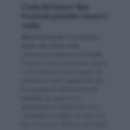
L’Isola dei famosi: Nino
Formicola potrebbe vincere il
reality
Nino Formicola
è il candidato
ideale alla vittoria della
tredicesima edizione de
L’Isola
.
Proprio il comico potrebbe essere
il successore di Raz Degan. Sin
dall’inizio è stato apprezzato per
la sua grande educazione dal
pubblico da casa e si è
guadagnato il rispetto dei suoi
compagni di viaggio, di certo non
per la sua età. All’inizio del reality,